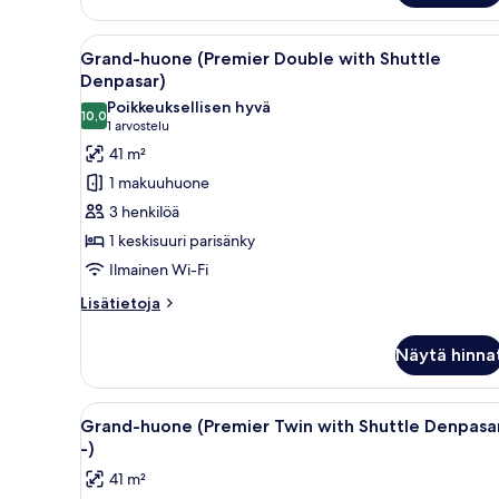
with
Shuttle
Avaa
Moderni hotellihuone, jossa o
Denpasar
7
Grand-huone (Premier Double with Shuttle
kaikki
-)
Denpasar)
huonetyypin
Poikkeuksellisen hyvä
10,0
Grand-
10,0 kautta 10
(1
1 arvostelu
huone
arvostelu)
41 m²
(Premier
1 makuuhuone
Double
3 henkilöä
with
1 keskisuuri parisänky
Shuttle
Ilmainen Wi-Fi
Denpasar)
kuvat
Lisätietoja
Lisätietoja
huoneesta
Grand-
Näytä hinna
huone
(Premier
Double
Avaa
Hotellihuone, jossa on kaksi sä
6
with
Grand-huone (Premier Twin with Shuttle Denpasa
kaikki
Shuttle
-)
Denpasar)
huonetyypin
41 m²
Grand-