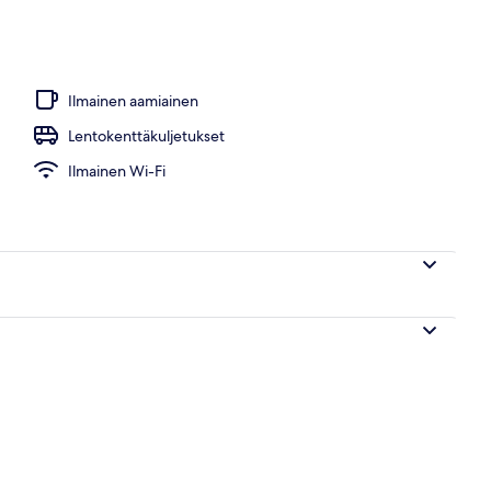
s, aurinkotuoleja
Ilmainen aamiainen
Lentokenttäkuljetukset
Ilmainen Wi-Fi