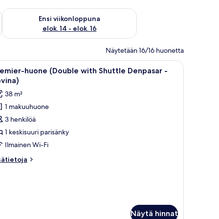
lok. 7 - elok. 9
Tarkista ensi viikonlopun saatavuus elok. 14 - elok. 16
Ensi viikonloppuna
elok. 14 - elok. 16
Näytetään 16/16 huonetta
rustettu vaatekaappi.
yöpöytä ja parveke, jolta avautuu näkymä vehreään maisemaan ja vuorille.
vaa
Hotellihuone, jossa on suuri sänky, puinen pä
8
emier-huone (Double with Shuttle Denpasar -
ikki
vina)
uonetyypin
38 m²
remier-
1 makuuhuone
uone
3 henkilöä
Double
ith
1 keskisuuri parisänky
huttle
Ilmainen Wi-Fi
enpasar
sätietoja
sätietoja
oneesta
ovina)
emier-
uone
uvat
ouble
th
uttle
Näytä hinnat