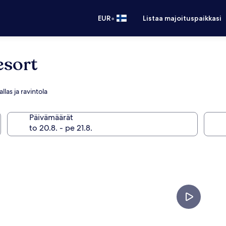
•
EUR
Listaa majoituspaikkasi
esort
llas ja ravintola
Päivämäärät