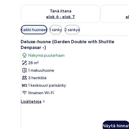
Tarkista tämän illan saatavuus elok. 6 - elok. 7
Tarkista huomi
Tänä iltana
elok. 6 - elok. 7
el
Huoneille
Kaikki huoneet
1 sänky
2 sänkyä
saatavilla
Avaa
Moderni hotellihuone, jossa on 
olevia
10
Deluxe-huone (Garden Double with Shuttle
kaikki
suodattimia
Denpasar -)
huonetyypin
Näkymä puutarhaan
Deluxe-
28 m²
huone
1 makuuhuone
(Garden
Double
3 henkilöä
with
1 keskisuuri parisänky
Shuttle
Ilmainen Wi-Fi
Denpasar
Lisätietoja
Lisätietoja
-)
huoneesta
kuvat
Deluxe-
huone
(Garden
Näytä hinna
Double