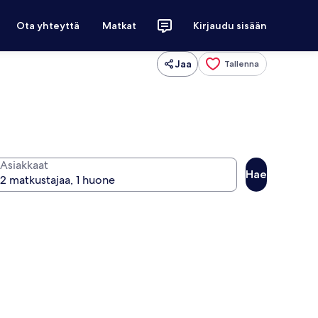
Ota yhteyttä
Matkat
Kirjaudu sisään
Jaa
Tallenna
Asiakkaat
Hae