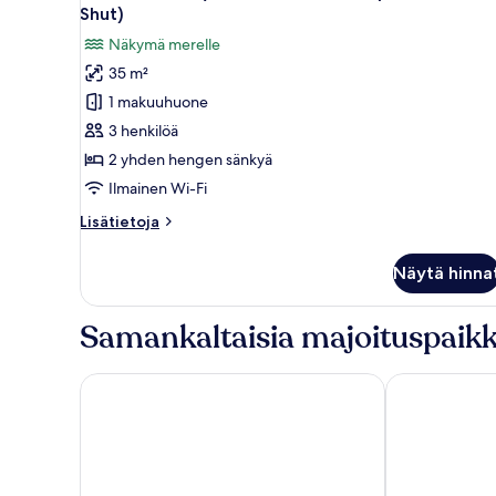
kaikki
Shut)
and)
huonetyypin
Näkymä merelle
Deluxe-
35 m²
huone
1 makuuhuone
(Ocean
Twin
3 henkilöä
with
2 yhden hengen sänkyä
Dolphin
Ilmainen Wi-Fi
Tour
Lisätietoja
Lisätietoja
and
huoneesta
Shut)
Deluxe-
Näytä hinna
huone
kuvat
(Ocean
Twin
Samankaltaisia majoituspaikk
with
Dolphin
Tour
Frangipani Beach Hotel
Puri Bali Lovi
and
Shut)