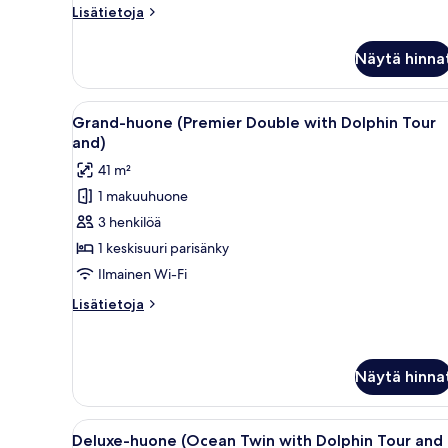
Dolphin
Lisätietoja
Lisätietoja
Tour
huoneesta
and
Deluxe-
Näytä hinna
huone,
Shuttle)
näköala
kuvat
puutarhaan
Avaa
Sänky, jossa on valkoiset lakana
7
(Twin
Grand-huone (Premier Double with Dolphin Tour
kaikki
with
and)
Dolphin
huonetyypin
41 m²
Tour
Grand-
and
1 makuuhuone
huone
Shuttle)
3 henkilöä
(Premier
Double
1 keskisuuri parisänky
with
Ilmainen Wi-Fi
Dolphin
Lisätietoja
Lisätietoja
Tour
huoneesta
and)
Grand-
huone
kuvat
(Premier
Näytä hinna
Double
with
Avaa
Hotellihuone, jossa on kaksi sä
Dolphin
5
Deluxe-huone (Ocean Twin with Dolphin Tour and
Tour