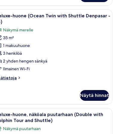
npasar
 avoimesta ovesta.
yöpöytä, tuoli, vaatekaappi ja kylpyhuone, joka näkyy avoimesta ovesta.
vina)
vaa
Hotellihuone, jossa on kaksi sänkyä, puinen pää
7
eluxe-huone (Ocean Twin with Shuttle Denpasar -
ikki
)
uonetyypin
Näkymä merelle
eluxe-
35 m²
uone
1 makuuhuone
Ocean
win
3 henkilöä
ith
2 yhden hengen sänkyä
huttle
Ilmainen Wi-Fi
enpasar
sätietoja
sätietoja
oneesta
o)
luxe-
uone
uvat
Näytä hinnat
cean
in
th
öpöytä ja suuri ikkuna.
vaa
Moderni hotellihuone, jossa on suuri sänky, pu
8
eluxe-huone, näköala puutarhaan (Double with
uttle
ikki
lphin Tour and Shuttle)
npasar
uonetyypin
Näkymä puutarhaan
eluxe-
)