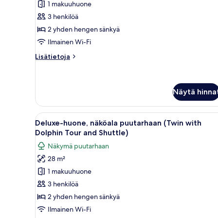
1 makuuhuone
huone
3 henkilöä
(Premier
Twin
2 yhden hengen sänkyä
with
Ilmainen Wi-Fi
Shuttle
Lisätietoja
Lisätietoja
Denpasar
huoneesta
-)
Grand-
huone
kuvat
(Premier
Näytä hinna
Twin
with
Avaa
Hotellihuone, jossa on kaksi s
Shuttle
6
Deluxe-huone, näköala puutarhaan (Twin with
Denpasar
kaikki
Dolphin Tour and Shuttle)
-)
huonetyypin
Näkymä puutarhaan
Deluxe-
28 m²
huone,
1 makuuhuone
näköala
puutarhaan
3 henkilöä
(Twin
2 yhden hengen sänkyä
with
Ilmainen Wi-Fi