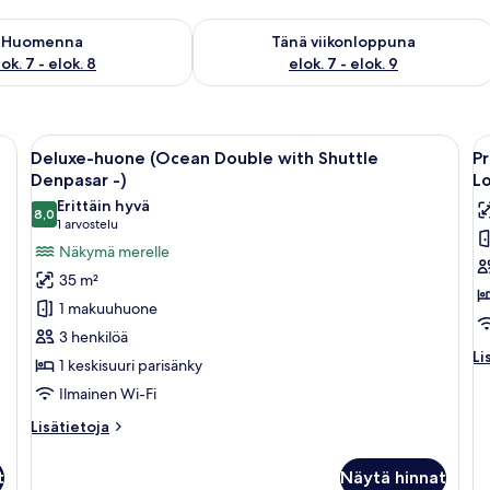
sen saatavuus elok. 7 - elok. 8
Tarkista tämän viikonlopun saatavuus e
Huomenna
Tänä viikonloppuna
ok. 7 - elok. 8
elok. 7 - elok. 9
suuri sänky, puinen lipasto, peilillä varustettu meikkipöytä ja liukuovilla va
Avaa
Hotellihuone, jossa on suuri sänky, t
A
10
Deluxe-huone (Ocean Double with Shuttle
Pr
kaikki
ka
Denpasar -)
Lo
huonetyypin
h
Erittäin hyvä
8,0
Deluxe-
P
8,0 kautta 10
(1
1 arvostelu
huone
h
arvostelu)
Näkymä merelle
(Ocean
(
35 m²
Double
w
1 makuuhuone
with
S
3 henkilöä
Shuttle
D
Li
Li
1 keskisuuri parisänky
Denpasar
-
hu
Ilmainen Wi-Fi
-)
L
Pr
h
kuvat
k
Lisätietoja
Lisätietoja
(D
huoneesta
wi
Deluxe-
Sh
t
Näytä hinnat
huone