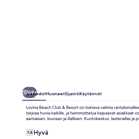
valokuvagalleria
69+
Yleistiedot
Huoneet
Sijainti
Käytännöt
Lovina Beach Club & Resort on loistava valinta rantalomalles
tarjoaa huvia kaikille, ja hemmottelua kaipaavat asiakkaat v
aamiaisen, lounaan ja illallisen. Kuntokeskus, lastenallas j
Arvostelut
Hyvä
7,8
7,8 kautta 10.