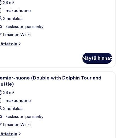
28 m²
uone,
1 makuuhuone
äköala
uutarhaan
3 henkilöä
Double
1 keskisuuri parisänky
ith
Ilmainen Wi-Fi
olphin
sätietoja
sätietoja
our
oneesta
nd
luxe-
Näytä hinnat
one,
huttle)
köala
uvat
utarhaan
ta.
uuri ikkuna ja näkymä palmuille.
vaa
Sänky, jossa on valkoiset lakanat ja kaksi koris
6
ouble
remier-huone (Double with Dolphin Tour and
ikki
th
uttle)
lphin
uonetyypin
38 m²
ur
remier-
nd
1 makuuhuone
uone
uttle)
3 henkilöä
Double
ith
1 keskisuuri parisänky
olphin
Ilmainen Wi-Fi
our
sätietoja
sätietoja