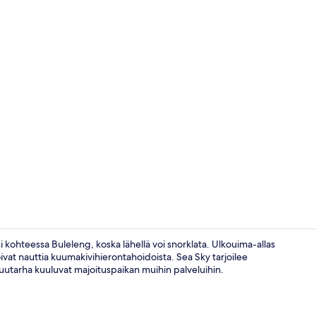
Majoituspai
i kohteessa Buleleng, koska lähellä voi snorklata. Ulkouima-allas
oivat nauttia kuumakivihierontahoidoista. Sea Sky tarjoilee
a puutarha kuuluvat majoituspaikan muihin palveluihin.
Ulkopuoli