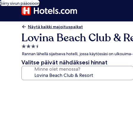
Siirry sivun pääosioon
Näytä kaikki majoituspaikat
Lovina Beach Club & R
3.5
tähden
Rannan lähellä sijaitseva hotelli, jossa käytössäsi on ulkouima-a
majoituspaikka
Valitse päivät nähdäksesi hinnat
Minne olet menossa?
Majoituspaikan
Lovina
Beach
Club
&
Resort