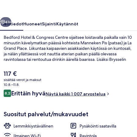
valokuvagalleria
llinen
Seuraava
41+
Yleistiedot
Huoneet
Sijainti
Käytännöt
Bedford Hotel & Congress Centre sijaitsee loistavalla paikalla vain 10
minuutin kävelymatkan päässä kohteista Manneken Pis (patsas) ja La
Grand Place. Liikuntaa kaipaavien asiakkaiden käytössä on kuntosali,
ja nälän yllättäessä voit nauttia aterian paikan päällä olevassa
ravintolassa tai rentoutua drinkin äärellä baarissa. Lisäksi Brysselin
joulumarkkinat ja Avenue Louise sijaitsevat vain 5 minuutin
kävelymatkan päässä. Matkailijat arvostavat majoituspaikan avuliasta
Nykyinen
117 €
henkilökuntaa ja baaria. Julkisen liikenteen yhteydet sijaitsevat vain
hinta
sisältää verot ja maksut
lyhyen kävelymatkan päässä: Anneessensin raitiovaunupysäkki
on
10.8.–11.8.
sijaitsee 4 minuutin ja Bourse-Beursin asema 6 minuutin
Aula
117 €
Arvostelut
kävelymatkan päässä.
Erittäin hyvä
8,2
Näytä kaikki 1 007 arvostelua
8,2 kautta 10.
Suositut palvelut/mukavuudet
Lemmikkiystävällinen
Pysäköinti saatavilla
Ilmainen Wi-Fi
Ravintola