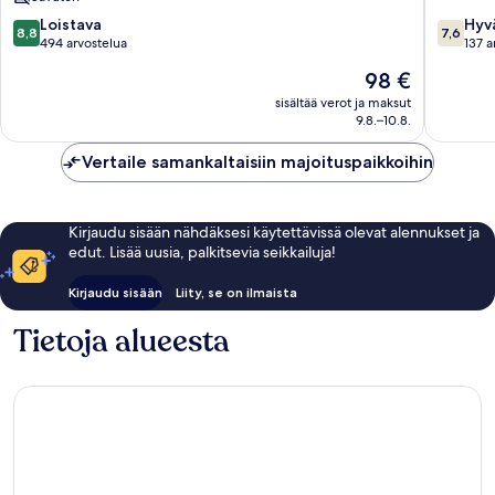
-
8.8
7.6
Centrumwijk
Loistava
Hyv
8,8
7,6
kautta
kautta
494 arvostelua
137 a
10,
10,
Hinta
98 €
Loistava,
Hyvä,
on
494
137
sisältää verot ja maksut
98 €
9.8.–10.8.
arvostelua
arvostel
Vertaile samankaltaisiin majoituspaikkoihin
Kirjaudu sisään nähdäksesi käytettävissä olevat alennukset ja
edut. Lisää uusia, palkitsevia seikkailuja!
Kirjaudu sisään
Liity, se on ilmaista
Tietoja alueesta