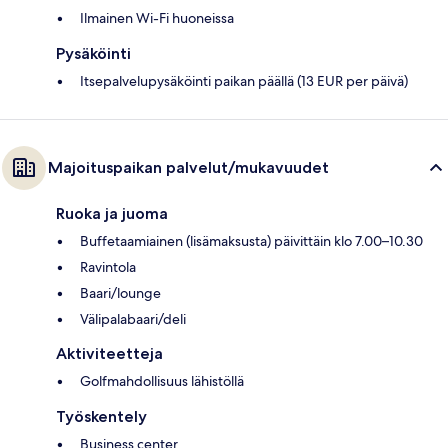
Ilmainen Wi-Fi huoneissa
Pysäköinti
Itsepalvelupysäköinti paikan päällä (13 EUR per päivä)
Majoituspaikan palvelut/mukavuudet
Ruoka ja juoma
Buffetaamiainen (lisämaksusta) päivittäin klo 7.00–10.30
Ravintola
Baari/lounge
Välipalabaari/deli
Aktiviteetteja
Golfmahdollisuus lähistöllä
Työskentely
Business center