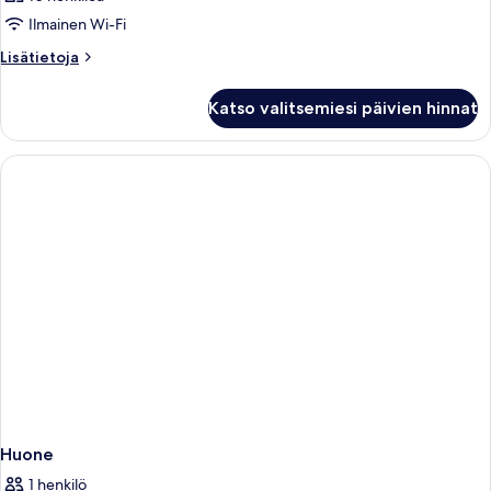
Ilmainen Wi-Fi
Lisätietoja
Lisätietoja
huoneesta
Huone
Katso valitsemiesi päivien hinnat
Huone
1 henkilö