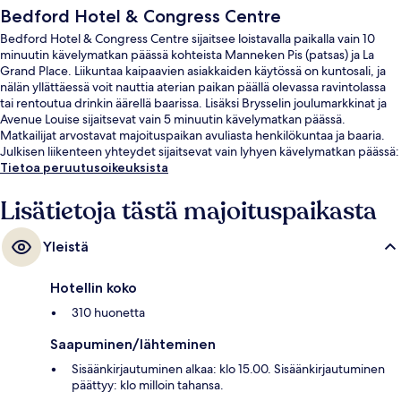
Bedford Hotel & Congress Centre
Bedford Hotel & Congress Centre sijaitsee loistavalla paikalla vain 10
minuutin kävelymatkan päässä kohteista Manneken Pis (patsas) ja La
Grand Place. Liikuntaa kaipaavien asiakkaiden käytössä on kuntosali, ja
nälän yllättäessä voit nauttia aterian paikan päällä olevassa ravintolassa
tai rentoutua drinkin äärellä baarissa. Lisäksi Brysselin joulumarkkinat ja
Avenue Louise sijaitsevat vain 5 minuutin kävelymatkan päässä.
Matkailijat arvostavat majoituspaikan avuliasta henkilökuntaa ja baaria.
Julkisen liikenteen yhteydet sijaitsevat vain lyhyen kävelymatkan päässä:
Anneessensin raitiovaunupysäkki sijaitsee 4 minuutin ja Bourse-Beursin
Tietoa peruutusoikeuksista
asema 6 minuutin kävelymatkan päässä.
Lisätietoja tästä majoituspaikasta
Yleistä
Hotellin koko
310 huonetta
Saapuminen/lähteminen
Sisäänkirjautuminen alkaa: klo 15.00. Sisäänkirjautuminen
päättyy: klo milloin tahansa.