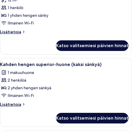
12 m²
Yhden
hengen
1 henkilö
standard-
1 yhden hengen sänky
huone
Ilmainen Wi-Fi
kuvat
Lisätietoja
Lisätietoja
huoneesta
Yhden
Katso valitsemiesi päivien hinnat
hengen
standard-
huone
Avaa
Hotellihuone, jossa on suuri sänky, kaks
3
Kahden hengen superior-huone (kaksi sänkyä)
kaikki
1 makuuhuone
huonetyypin
2 henkilöä
Kahden
hengen
2 yhden hengen sänkyä
superior-
Ilmainen Wi-Fi
huone
Lisätietoja
Lisätietoja
(kaksi
huoneesta
sänkyä)
Kahden
Katso valitsemiesi päivien hinnat
hengen
kuvat
superior-
huone