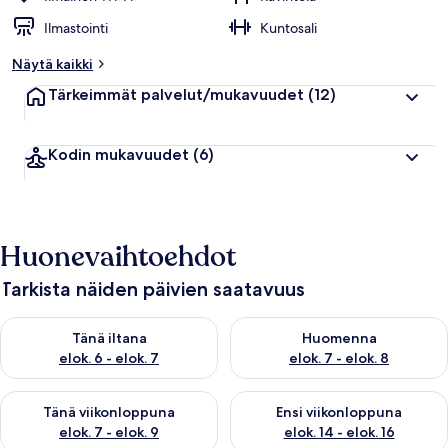
Ilmastointi
Kuntosali
Näytä kaikki
Tärkeimmät palvelut/mukavuudet
(12)
Kodin mukavuudet
(6)
Huonevaihtoehdot
Tarkista näiden päivien saatavuus
Tarkista tämän illan saatavuus elok. 6 - elok. 7
Tarkista huomisen saatavuus el
Tänä iltana
Huomenna
elok. 6 - elok. 7
elok. 7 - elok. 8
Tarkista tämän viikonlopun saatavuus elok. 7 - elok. 9
Tarkista ensi viikonlopun saatav
Tänä viikonloppuna
Ensi viikonloppuna
elok. 7 - elok. 9
elok. 14 - elok. 16