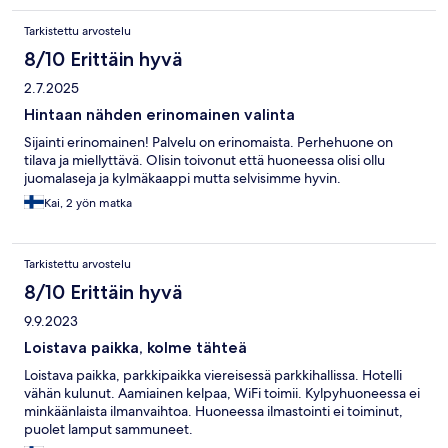
Tarkistettu arvostelu
8/10 Erittäin hyvä
2.7.2025
Hintaan nähden erinomainen valinta
Sijainti erinomainen! Palvelu on erinomaista. Perhehuone on
tilava ja miellyttävä. Olisin toivonut että huoneessa olisi ollu
juomalaseja ja kylmäkaappi mutta selvisimme hyvin.
Kai, 2 yön matka
Tarkistettu arvostelu
8/10 Erittäin hyvä
9.9.2023
Loistava paikka, kolme tähteä
Loistava paikka, parkkipaikka viereisessä parkkihallissa. Hotelli
vähän kulunut. Aamiainen kelpaa, WiFi toimii. Kylpyhuoneessa ei
minkäänlaista ilmanvaihtoa. Huoneessa ilmastointi ei toiminut,
puolet lamput sammuneet.