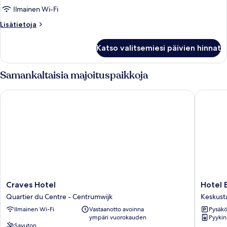
Ilmainen Wi-Fi
Lisätietoja
Lisätietoja
huoneesta
Huone
Katso valitsemiesi päivien hinnat
Samankaltaisia majoituspaikkoja
Craves Hotel
Hotel Ba
Craves
Hotel
Craves Hotel
Hotel 
Hotel
Barry
Quartier du Centre - Centrumwijk
Keskust
Quartier
Keskust
Ilmainen Wi-Fi
Vastaanotto avoinna
Pysäköi
du
ympäri vuorokauden
Pyykin
Centre
Savuton