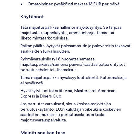
Omatoiminen pysäköinti maksaa 13 EUR per päivä
Käytännöt
Tätä majoituspaikkaa hallinnoi majoitusyritys. Se tarjoaa
majoitusta kaupankäynti-, ammatinharjoittamis- tai
liiketoimintatarkoituksissa.
Paikan päältä löytyvät palosammutin ja palovaroitin takaavat
asiakkaiden turvallisuuden.
Ryhmävarauksiin (yli 8 huonetta samassa
majoituspaikassa/samoina päivinä) saattaa päteä erityiset
peruutusehdot tai -lisämaksut.
Tämä majoituspaikka hyväksyy luottokortit. Käteismaksuja
ei hyväksytä.
Hyväksytyt luottokortit: Visa, Mastercard, American
Express ja Diners Club
Jos peruutat varauksesi, sinua koskee majoittajan
peruutuskäytäntö. EU:n kuluttajan oikeuksia koskevien
säädösten mukaisesti peruutusoikeus ei koske
majoitusvarauspalveluita.
Majoituspaikan taso