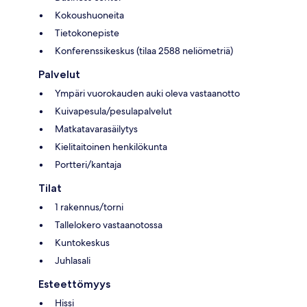
Kokoushuoneita
Tietokonepiste
Konferenssikeskus (tilaa 2588 neliömetriä)
Palvelut
Ympäri vuorokauden auki oleva vastaanotto
Kuivapesula/pesulapalvelut
Matkatavarasäilytys
Kielitaitoinen henkilökunta
Portteri/kantaja
Tilat
1 rakennus/torni
Tallelokero vastaanotossa
Kuntokeskus
Juhlasali
Esteettömyys
Hissi