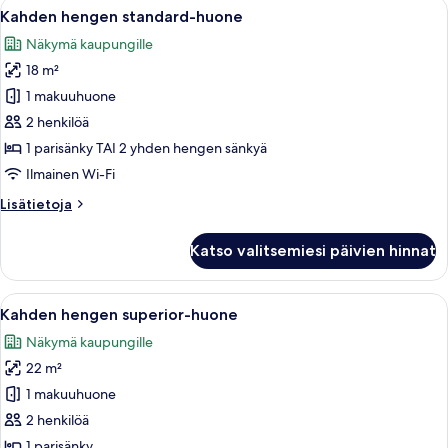
Avaa
Hotellihuone, jossa on sänky, työpöytä,
9
(kaksi
Kahden hengen standard-huone
kaikki
sänkyä)
Näkymä kaupungille
huonetyypin
18 m²
Kahden
hengen
1 makuuhuone
standard-
2 henkilöä
huone
1 parisänky TAI 2 yhden hengen sänkyä
kuvat
Ilmainen Wi-Fi
Lisätietoja
Lisätietoja
huoneesta
Kahden
Katso valitsemiesi päivien hinnat
hengen
standard-
huone
Avaa
Hotellihuone, jossa on sänky, yöpöydät
10
Kahden hengen superior-huone
kaikki
Näkymä kaupungille
huonetyypin
22 m²
Kahden
hengen
1 makuuhuone
superior-
2 henkilöä
huone
1 parisänky