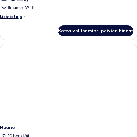
kuvat
Ilmainen Wi-Fi
Lisätietoja
Lisätietoja
huoneesta
Kahden
Katso valitsemiesi päivien hinnat
hengen
superior-
huone
Huone
10 henkilöä