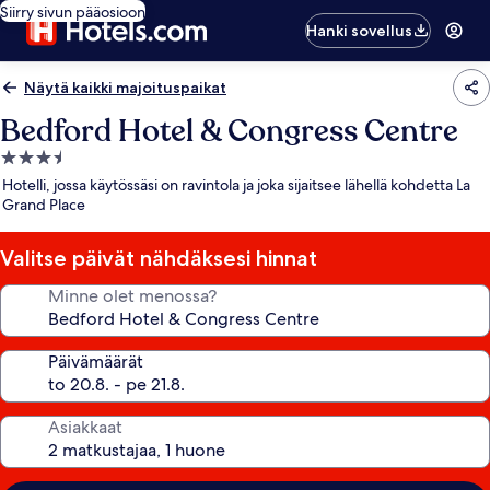
Siirry sivun pääosioon
Hanki sovellus
Näytä kaikki majoituspaikat
Bedford Hotel & Congress Centre
3.5
tähden
Hotelli, jossa käytössäsi on ravintola ja joka sijaitsee lähellä kohdetta La
majoituspaikka
Grand Place
Valitse päivät nähdäksesi hinnat
Minne olet menossa?
Päivämäärät
Asiakkaat