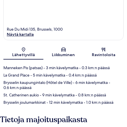
Rue Du Midi 135, Brussels, 1000
Näytä kartalla
Kartta
Lähettyvillä
Liikkuminen
Ravintoloita
Manneken Pis (patsas)
- 3 min kävelymatka
- 0.3 km:n päässä
La Grand Place
- 5 min kävelymatka
- 0.4 km:n päässä
Brysselin kaupungintalo (Hôtel de Ville)
- 6 min kävelymatka
-
0.6 km:n päässä
St. Catherinen aukio
- 9 min kävelymatka
- 0.8 km:n päässä
Brysselin joulumarkkinat
- 12 min kävelymatka
- 1.0 km:n päässä
Tietoja majoituspaikasta