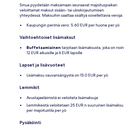
Sinua pyydetään maksamaan seuraavat majoituspaikan
veloittamat maksut sisään- tai uloskirjautumisen
yhteydessä. Maksuihin saattaa sisältyä sovellettavia veroja:
Kaupungin perimä vero: 5.60 EUR per huone per yö
Vaihtoehtoiset lisämaksut
Buffetaamiainen
tarjotaan lisämaksusta, joka on noin
12 EUR aikuisille ja 6 EUR lapsille
Lapset ja lisävuoteet
Lisämaksu vauvansängystä on 15.0 EUR per yö
Lemmikit
Avustajaeläimistä ei veloiteta lisämaksuja
Lemmikeistä veloitetaan 25 EUR:n suuruinen lisämaksu
per majoitustila per yö
Pysäköinti