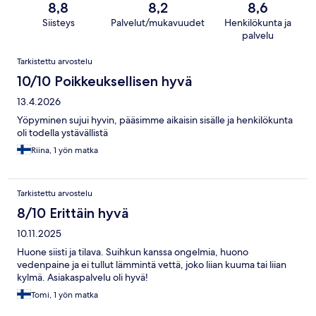
8,8
8,2
8,6
Siisteys
Palvelut/mukavuudet
Henkilökunta ja
palvelu
Arvostelut
Tarkistettu arvostelu
10/10 Poikkeuksellisen hyvä
13.4.2026
Yöpyminen sujui hyvin, pääsimme aikaisin sisälle ja henkilökunta
oli todella ystävällistä
Riina, 1 yön matka
Tarkistettu arvostelu
8/10 Erittäin hyvä
10.11.2025
Huone siisti ja tilava. Suihkun kanssa ongelmia, huono
vedenpaine ja ei tullut lämmintä vettä, joko liian kuuma tai liian
kylmä. Asiakaspalvelu oli hyvä!
Tomi, 1 yön matka