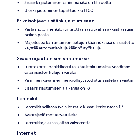
Sisäänkirjautumisen vähimmäisikä on 18 vuotta
Uloskirjautuminen tapahtuu klo 11.00
Erikoisohjeet sisäänkirjautumiseen
Vastaanoton henkilökunta ottaa saapuvat asiakkaat vastaan
paikan päällä
Majoituspaikan antamien tietojen käännöksissä on saatettu
käyttää automatisoituja käännöstyökaluja
Sisäänkirjautumisen vaatimukset
Luottokortti, pankkikortti tai käteistakuumaksu vaaditaan
satunnaisten kulujen varalta
Virallinen kuvallinen henkilöllisyystodistus saatetaan vaatia
Sisäänkirjautumisen alaikäraja on 18
Lemmikit
Lemmikit sallitaan (vain koirat ja kissat, korkeintaan 1)*
Avustajaeläimet tervetulleita
Lemmikkejä ei saa jättää valvomatta
Internet