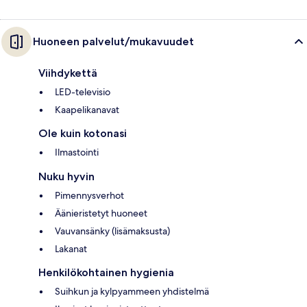
Huoneen palvelut/mukavuudet
Viihdykettä
LED-televisio
Kaapelikanavat
Ole kuin kotonasi
Ilmastointi
Nuku hyvin
Pimennysverhot
Äänieristetyt huoneet
Vauvansänky (lisämaksusta)
Lakanat
Henkilökohtainen hygienia
Suihkun ja kylpyammeen yhdistelmä