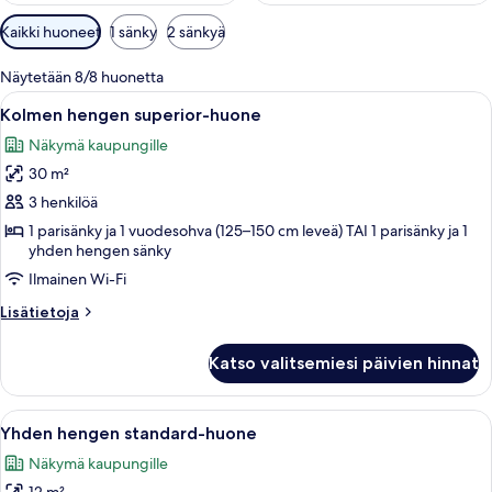
Huoneille
Kaikki huoneet
1 sänky
2 sänkyä
saatavilla
olevia
Näytetään 8/8 huonetta
suodattimia
Avaa
Hotellihuone, jossa on sänky, sohva, p
7
Kolmen hengen superior-huone
kaikki
Näkymä kaupungille
huonetyypin
30 m²
Kolmen
hengen
3 henkilöä
superior-
1 parisänky ja 1 vuodesohva (125–150 cm leveä) TAI 1 parisänky ja 1
yhden hengen sänky
huone
kuvat
Ilmainen Wi-Fi
Lisätietoja
Lisätietoja
huoneesta
Kolmen
Katso valitsemiesi päivien hinnat
hengen
superior-
huone
Avaa
Hotellihuone, jossa on sänky, työpöytä,
7
Yhden hengen standard-huone
kaikki
Näkymä kaupungille
huonetyypin