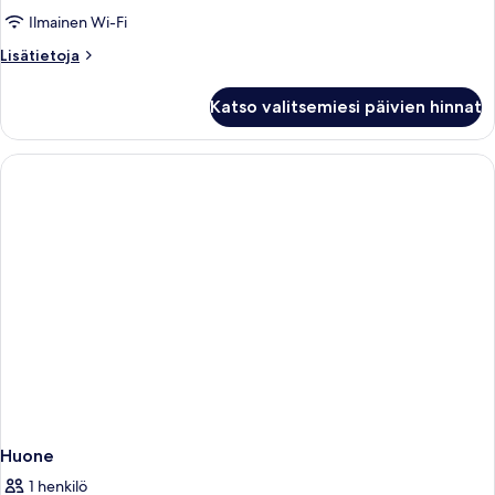
Ilmainen Wi-Fi
Lisätietoja
Lisätietoja
huoneesta
Huone
Katso valitsemiesi päivien hinnat
Huone
1 henkilö