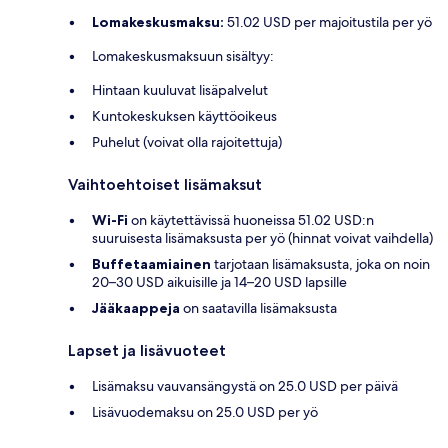
Lomakeskusmaksu:
51.02 USD per majoitustila per yö
Lomakeskusmaksuun sisältyy:
Hintaan kuuluvat lisäpalvelut
Kuntokeskuksen käyttöoikeus
Puhelut (voivat olla rajoitettuja)
Vaihtoehtoiset lisämaksut
Wi-Fi
on käytettävissä huoneissa 51.02 USD:n
suuruisesta lisämaksusta per yö (hinnat voivat vaihdella)
Buffetaamiainen
tarjotaan lisämaksusta, joka on noin
20–30 USD aikuisille ja 14–20 USD lapsille
Jääkaappeja
on saatavilla lisämaksusta
Lapset ja lisävuoteet
Lisämaksu vauvansängystä on 25.0 USD per päivä
Lisävuodemaksu on 25.0 USD per yö