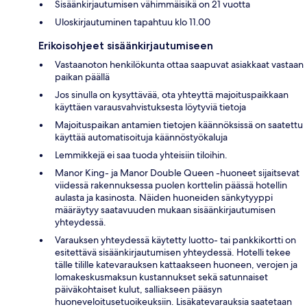
Sisäänkirjautumisen vähimmäisikä on 21 vuotta
Uloskirjautuminen tapahtuu klo 11.00
Erikoisohjeet sisäänkirjautumiseen
Vastaanoton henkilökunta ottaa saapuvat asiakkaat vastaan
paikan päällä
Jos sinulla on kysyttävää, ota yhteyttä majoituspaikkaan
käyttäen varausvahvistuksesta löytyviä tietoja
Majoituspaikan antamien tietojen käännöksissä on saatettu
käyttää automatisoituja käännöstyökaluja
Lemmikkejä ei saa tuoda yhteisiin tiloihin.
Manor King- ja Manor Double Queen -huoneet sijaitsevat
viidessä rakennuksessa puolen korttelin päässä hotellin
aulasta ja kasinosta. Näiden huoneiden sänkytyyppi
määräytyy saatavuuden mukaan sisäänkirjautumisen
yhteydessä.
Varauksen yhteydessä käytetty luotto- tai pankkikortti on
esitettävä sisäänkirjautumisen yhteydessä. Hotelli tekee
tälle tilille katevarauksen kattaakseen huoneen, verojen ja
lomakeskusmaksun kustannukset sekä satunnaiset
päiväkohtaiset kulut, salliakseen pääsyn
huoneveloitusetuoikeuksiin. Lisäkatevarauksia saatetaan