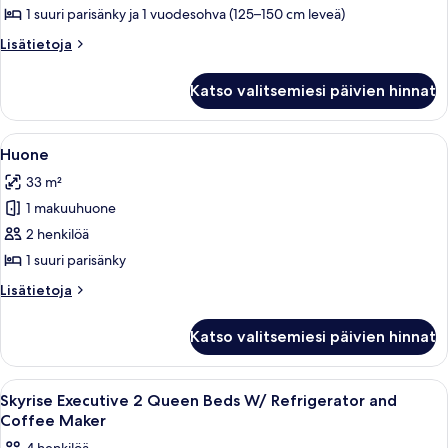
Tower
1 suuri parisänky ja 1 vuodesohva (125–150 cm leveä)
Deluxe
Lisätietoja
Lisätietoja
King
huoneesta
Casino
Suite
Katso valitsemiesi päivien hinnat
Tower
w/
Deluxe
Sofa
King
Avaa
Hotellihuone, jossa on suuri sänky, kaks
1
Bed/Fridge
Suite
Huone
kaikki
w/
kuvat
33 m²
Sofa
huonetyypin
Bed/Fridge
1 makuuhuone
Huone
kuvat
2 henkilöä
1 suuri parisänky
Lisätietoja
Lisätietoja
huoneesta
Huone
Katso valitsemiesi päivien hinnat
Avaa
Hotellihuone, jossa on kaksi sänkyä, ty
1
Skyrise Executive 2 Queen Beds W/ Refrigerator and
kaikki
Coffee Maker
huonetyypin