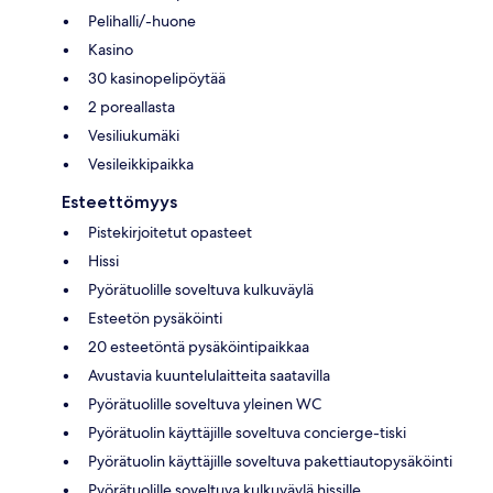
Pelihalli/-huone
Kasino
30 kasinopelipöytää
2 poreallasta
Vesiliukumäki
Vesileikkipaikka
Esteettömyys
Pistekirjoitetut opasteet
Hissi
Pyörätuolille soveltuva kulkuväylä
Esteetön pysäköinti
20 esteetöntä pysäköintipaikkaa
Avustavia kuuntelulaitteita saatavilla
Pyörätuolille soveltuva yleinen WC
Pyörätuolin käyttäjille soveltuva concierge-tiski
Pyörätuolin käyttäjille soveltuva pakettiautopysäköinti
Pyörätuolille soveltuva kulkuväylä hissille