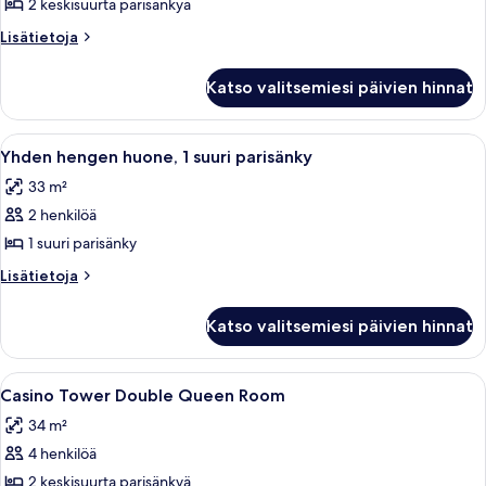
Double
2 keskisuurta parisänkyä
Queen
Lisätietoja
Lisätietoja
Room
huoneesta
Manor
kuvat
Katso valitsemiesi päivien hinnat
Double
Queen
Room
Avaa
Hotellihuone, jossa on suuri sänky, kaks
3
Yhden hengen huone, 1 suuri parisänky
kaikki
33 m²
huonetyypin
2 henkilöä
Yhden
hengen
1 suuri parisänky
huone,
Lisätietoja
Lisätietoja
1
huoneesta
Yhden
suuri
Katso valitsemiesi päivien hinnat
hengen
parisänky
huone,
kuvat
1
Avaa
Hotellihuone, jossa on kaksi sänkyä, mat
4
suuri
Casino Tower Double Queen Room
kaikki
parisänky
34 m²
huonetyypin
4 henkilöä
Casino
Tower
2 keskisuurta parisänkyä