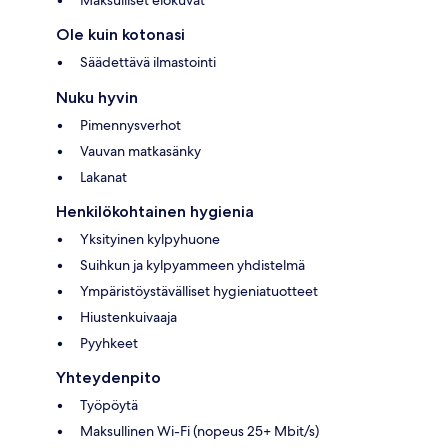
Maksulliset elokuvat
Ole kuin kotonasi
Säädettävä ilmastointi
Nuku hyvin
Pimennysverhot
Vauvan matkasänky
Lakanat
Henkilökohtainen hygienia
Yksityinen kylpyhuone
Suihkun ja kylpyammeen yhdistelmä
Ympäristöystävälliset hygieniatuotteet
Hiustenkuivaaja
Pyyhkeet
Yhteydenpito
Työpöytä
Maksullinen Wi-Fi (nopeus 25+ Mbit/s)