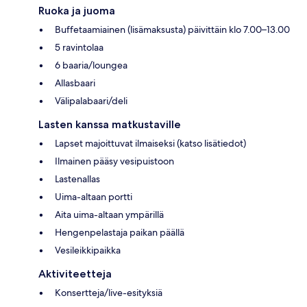
Ruoka ja juoma
Buffetaamiainen (lisämaksusta) päivittäin klo 7.00–13.00
5 ravintolaa
6 baaria/loungea
Allasbaari
Välipalabaari/deli
Lasten kanssa matkustaville
Lapset majoittuvat ilmaiseksi (katso lisätiedot)
Ilmainen pääsy vesipuistoon
Lastenallas
Uima-altaan portti
Aita uima-altaan ympärillä
Hengenpelastaja paikan päällä
Vesileikkipaikka
Aktiviteetteja
Konsertteja/live-esityksiä