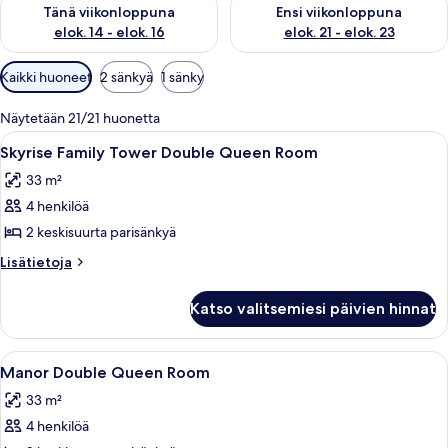
Tarkista tämän viikonlopun saatavuus elok. 14 - elok. 16
Tarkista ensi viikonlopun saata
Tänä viikonloppuna
Ensi viikonloppuna
elok. 14 - elok. 16
elok. 21 - elok. 23
Huoneille
Kaikki huoneet
2 sänkyä
1 sänky
saatavilla
olevia
Näytetään 21/21 huonetta
suodattimia
Avaa
Hotellihuone, jossa on kaksi sänkyä, ty
4
Skyrise Family Tower Double Queen Room
kaikki
33 m²
huonetyypin
4 henkilöä
Skyrise
Family
2 keskisuurta parisänkyä
Tower
Lisätietoja
Lisätietoja
Double
huoneesta
Skyrise
Queen
Katso valitsemiesi päivien hinnat
Family
Room
Tower
kuvat
Double
Avaa
Hotellihuone, jossa on kaksi sänkyä, ty
4
Queen
Manor Double Queen Room
kaikki
Room
33 m²
huonetyypin
4 henkilöä
Manor