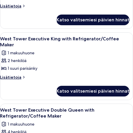
Deluxe
Lisätietoja
Lisätietoja
Double
huoneesta
West
Queen
Katso valitsemiesi päivien hinnat
Tower
with
Deluxe
Refrigerator
Double
Avaa
Hotellihuone, jossa on suuri sänky, ty
3
kuvat
Queen
West Tower Executive King with Refrigerator/Coffee
kaikki
with
Maker
Refrigerator
huonetyypin
1 makuuhuone
West
2 henkilöä
Tower
1 suuri parisänky
Executive
King
Lisätietoja
Lisätietoja
huoneesta
with
West
Refrigerator/Coffee
Katso valitsemiesi päivien hinnat
Tower
Maker
Executive
kuvat
King
Avaa
Hotellihuone, jossa on suuri sänky, kak
5
with
West Tower Executive Double Queen with
kaikki
Refrigerator/Coffee
Refrigerator/Coffee Maker
Maker
huonetyypin
1 makuuhuone
West
4 henkilöä