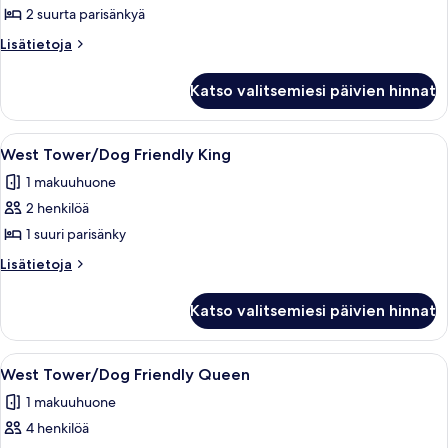
Lodge
2 suurta parisänkyä
Double
Lisätietoja
Lisätietoja
King
huoneesta
Room
Manor
Katso valitsemiesi päivien hinnat
Motor
kuvat
Lodge
Double
Avaa
Hotellihuone, jossa on suuri sänky, kaks
3
King
West Tower/Dog Friendly King
kaikki
Room
1 makuuhuone
huonetyypin
2 henkilöä
West
Tower/Dog
1 suuri parisänky
Friendly
Lisätietoja
Lisätietoja
King
huoneesta
West
kuvat
Katso valitsemiesi päivien hinnat
Tower/Dog
Friendly
King
Avaa
Hotellihuone, jossa on kaksi sänkyä, s
2
West Tower/Dog Friendly Queen
kaikki
1 makuuhuone
huonetyypin
4 henkilöä
West