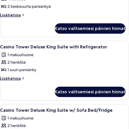
Tower
2 keskisuurta parisänkyä
Executive
Double
Lisätietoja
Lisätietoja
huoneesta
Queen
West
with
Katso valitsemiesi päivien hinnat
Tower
Refrigerator/Coffee
Executive
Maker
Double
Avaa
Hotellihuone, jossa on suuri sänky, kak
2
Queen
kuvat
Casino Tower Deluxe King Suite with Refrigerator
kaikki
with
1 makuuhuone
Refrigerator/Coffee
huonetyypin
Maker
2 henkilöä
Casino
Tower
1 suuri parisänky
Deluxe
Lisätietoja
Lisätietoja
King
huoneesta
Casino
Suite
Katso valitsemiesi päivien hinnat
Tower
with
Deluxe
Refrigerator
King
Avaa
Hotellihuone, jossa on sänky, työpöytä t
1
kuvat
Suite
Casino Tower Deluxe King Suite w/ Sofa Bed/Fridge
kaikki
with
1 makuuhuone
Refrigerator
huonetyypin
2 henkilöä
Casino