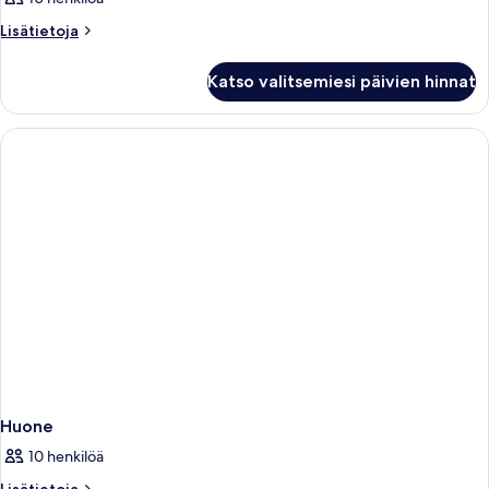
Lisätietoja
Lisätietoja
huoneesta
Huone
Katso valitsemiesi päivien hinnat
Huone
10 henkilöä
Lisätietoja