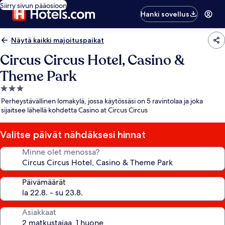
Siirry sivun pääosioon
Hanki sovellus
Näytä kaikki majoituspaikat
Circus Circus Hotel, Casino &
Theme Park
3.0
tähden
Perheystävällinen lomakylä, jossa käytössäsi on 5 ravintolaa ja joka
majoituspaikka
sijaitsee lähellä kohdetta Casino at Circus Circus
Valitse päivät nähdäksesi hinnat
Minne olet menossa?
Päivämäärät
Asiakkaat