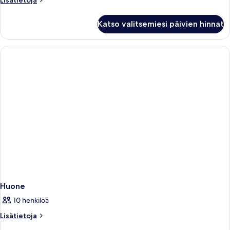
Lisätietoja
huoneesta
Huone
Katso valitsemiesi päivien hinnat
Huone
10 henkilöä
Lisätietoja
Lisätietoja
huoneesta