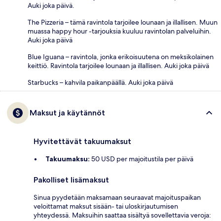
Auki joka päivä.
The Pizzeria – tämä ravintola tarjoilee lounaan ja illallisen. Muun
muassa happy hour -tarjouksia kuuluu ravintolan palveluihin.
Auki joka päivä
Blue Iguana – ravintola, jonka erikoisuutena on meksikolainen
keittiö. Ravintola tarjoilee lounaan ja illallisen. Auki joka päivä
Starbucks – kahvila paikanpäällä. Auki joka päivä
Maksut ja käytännöt
Hyvitettävät takuumaksut
Takuumaksu:
50 USD per majoitustila per päivä
Pakolliset lisämaksut
Sinua pyydetään maksamaan seuraavat majoituspaikan
veloittamat maksut sisään- tai uloskirjautumisen
yhteydessä. Maksuihin saattaa sisältyä sovellettavia veroja: