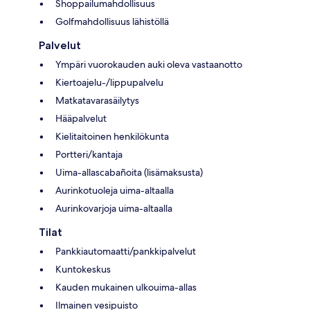
Shoppailumahdollisuus
Golfmahdollisuus lähistöllä
Palvelut
Ympäri vuorokauden auki oleva vastaanotto
Kiertoajelu-/lippupalvelu
Matkatavarasäilytys
Hääpalvelut
Kielitaitoinen henkilökunta
Portteri/kantaja
Uima-allascabañoita (lisämaksusta)
Aurinkotuoleja uima-altaalla
Aurinkovarjoja uima-altaalla
Tilat
Pankkiautomaatti/pankkipalvelut
Kuntokeskus
Kauden mukainen ulkouima-allas
Ilmainen vesipuisto