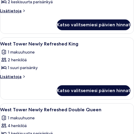
Tower/Dog
2 keskisuurta parisänkyä
Friendly
Lisätietoja
Lisätietoja
Queen
huoneesta
West
kuvat
Katso valitsemiesi päivien hinnat
Tower/Dog
Friendly
Queen
Avaa
Hotellihuone, jossa on suuri sänky, kaks
3
West Tower Newly Refreshed King
kaikki
1 makuuhuone
huonetyypin
2 henkilöä
West
Tower
1 suuri parisänky
Newly
Lisätietoja
Lisätietoja
Refreshed
huoneesta
West
King
Katso valitsemiesi päivien hinnat
Tower
kuvat
Newly
Refreshed
Avaa
Hotellihuoneessa on kaksi sänkyä, työp
4
King
West Tower Newly Refreshed Double Queen
kaikki
1 makuuhuone
huonetyypin
4 henkilöä
West
Tower
2 keskisuurta parisänkyä