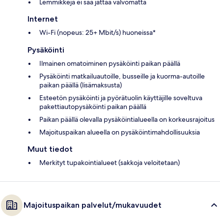
Lemmikkejä ei saa jättää valvomatta
Internet
Wi-Fi (nopeus: 25+ Mbit/s) huoneissa*
Pysäköinti
Ilmainen omatoiminen pysäköinti paikan päällä
Pysäköinti matkailuautoille, busseille ja kuorma-autoille
paikan päällä (lisämaksusta)
Esteetön pysäköinti ja pyörätuolin käyttäjille soveltuva
pakettiautopysäköinti paikan päällä
Paikan päällä olevalla pysäköintialueella on korkeusrajoitus
Majoituspaikan alueella on pysäköintimahdollisuuksia
Muut tiedot
Merkityt tupakointialueet (sakkoja veloitetaan)
Majoituspaikan palvelut/mukavuudet