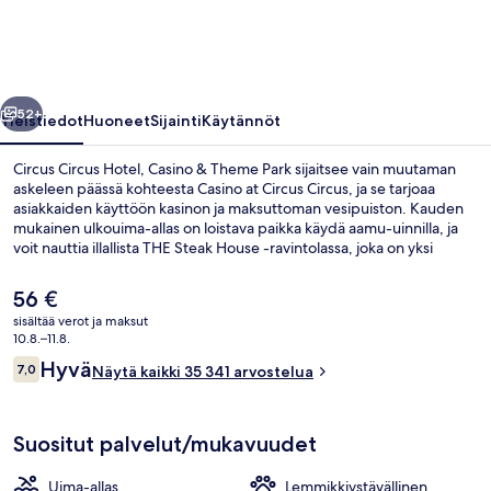
&
Theme
Park
llinen
Seuraava
valokuvagalleria
52+
Yleistiedot
Huoneet
Sijainti
Käytännöt
Circus Circus Hotel, Casino & Theme Park sijaitsee vain muutaman
askeleen päässä kohteesta Casino at Circus Circus, ja se tarjoaa
asiakkaiden käyttöön kasinon ja maksuttoman vesipuiston. Kauden
mukainen ulkouima-allas on loistava paikka käydä aamu-uinnilla, ja
voit nauttia illallista THE Steak House -ravintolassa, joka on yksi
majoituspaikan 5 ravintolasta. Muihin palveluihin kuuluu 6
baaria/loungea, allasbaari ja kuntokeskus. Matkailijat arvostavat
Nykyinen
56 €
suuresti majoituspaikan perheystävällisiä palveluita ja lähialueen
hinta
sisältää verot ja maksut
nähtävyyksiä. Majoituspaikka sijaitsee lyhyen kävelymatkan päässä
on
10.8.–11.8.
julkisen liikenteen yhteyksistä: Westgate Las Vegasin monorail-
Lasten leikkialue sisätiloissa
56 €
Arvostelut
asema sijaitsee 14 minuutin kävelymatkan päässä.
Hyvä
7,0
Näytä kaikki 35 341 arvostelua
7,0 kautta 10.
Suositut palvelut/mukavuudet
Uima-allas
Lemmikkiystävällinen