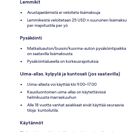
Lemmikit
Avustajaeläimistä ei veloiteta lisämaksuja
Lemmikeistä veloitetaan 25 USD:n suuruinen lisämaksu
per majoitustila per yö
Pysäköinti
Matkailuauton/bussin/kuorma-auton pysäköintipaikka
on saatavilla lisämaksusta
Pysäköintialueella on korkeusrajoituksia
Uima-allas, kylpylä ja kuntosali (jos saatavilla)
Uima-allasta voi käyttää klo 9.00–17.00
Kausiluontoinen uima-allas on käytettävissä
helmikuusta marraskuuhun
Alle 18 vuotta vanhat asiakkaat eivät käyttää seuraavia
tiloja: kuntoilutila.
Käytännöt