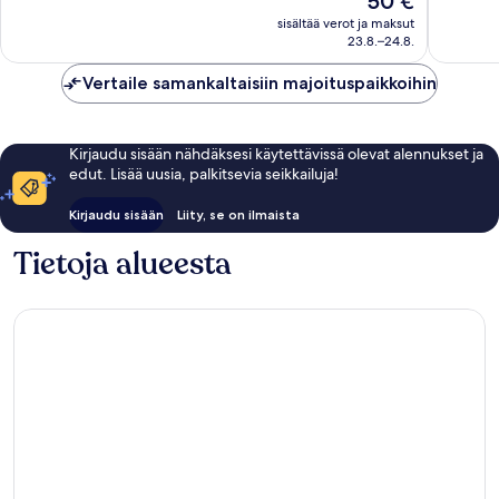
50 €
hyvä,
arvostel
on
45 619
sisältää verot ja maksut
50 €
arvostelua
23.8.–24.8.
Vertaile samankaltaisiin majoituspaikkoihin
Kirjaudu sisään nähdäksesi käytettävissä olevat alennukset ja
edut. Lisää uusia, palkitsevia seikkailuja!
Kirjaudu sisään
Liity, se on ilmaista
Tietoja alueesta