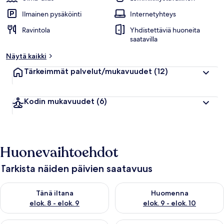
Ilmainen pysäköinti
Internetyhteys
Ravintola
Yhdistettäviä huoneita
saatavilla
Näytä kaikki
Tärkeimmät palvelut/mukavuudet
(12)
Kodin mukavuudet
(6)
Huonevaihtoehdot
Tarkista näiden päivien saatavuus
Tarkista tämän illan saatavuus elok. 8 - elok. 9
Tarkista huomisen saatavuus el
Tänä iltana
Huomenna
elok. 8 - elok. 9
elok. 9 - elok. 10