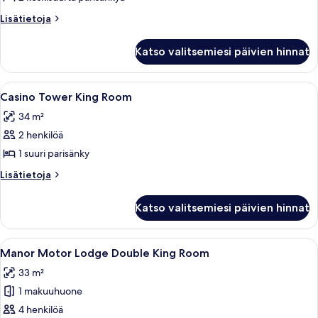
Double
Lisätietoja
Lisätietoja
Queen
huoneesta
Casino
Room
Katso valitsemiesi päivien hinnat
Tower
kuvat
Double
Queen
Avaa
Hotellihuone, jossa on suuri sänky, kak
4
Room
Casino Tower King Room
kaikki
34 m²
huonetyypin
2 henkilöä
Casino
Tower
1 suuri parisänky
King
Lisätietoja
Lisätietoja
Room
huoneesta
Casino
kuvat
Katso valitsemiesi päivien hinnat
Tower
King
Room
Avaa
Hotellihuoneessa on suuri sänky, piene
3
Manor Motor Lodge Double King Room
kaikki
33 m²
huonetyypin
1 makuuhuone
Manor
Motor
4 henkilöä