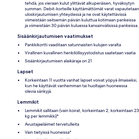
tehdä, jos vieraan kulut ylittävät alkuperäisen, hyväksytyn
summan. Debit-korteille käyttämättömät varat vapautetaan
uloskirjautumisen yhteydessä ja ne ovat käytettävissä
viimeistään seitsemän päivän kuluttua kotimaan pankeissa
ja viimeistään 30 päivän kuluessa kansainvälisissä pankeissa.
Sisäänkirjautumisen vaatimukset
Pankkikortti vaaditaan satunnaisten kulujen varalta
Virallinen kuvallinen henkilöllisyystodistus saatetaan vaatia
Sisäänkirjautumisen alaikäraja on 21
Lapset
Korkeintaan 11 vuotta vanhat lapset voivat yöpyä ilmaiseksi,
kun he käyttävät vanhemman tai huoltajan huoneessa
olevia sänkyjä.
Lemmikit
Lemmikit sallitaan (vain koirat, korkeintaan 2, korkeintaan 23
kg per lemmikki)*
Avustajaeläimet tervetulleita
Vain tietyissä huoneissa*