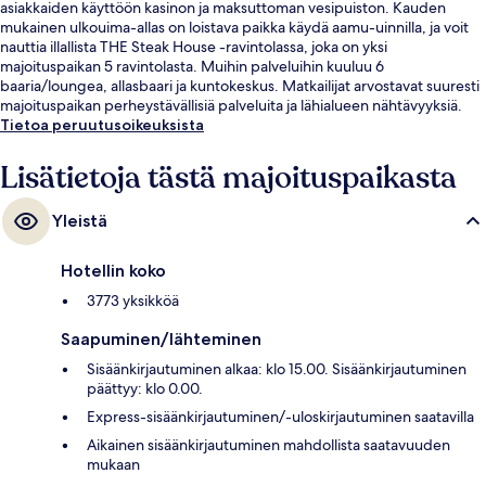
asiakkaiden käyttöön kasinon ja maksuttoman vesipuiston. Kauden
mukainen ulkouima-allas on loistava paikka käydä aamu-uinnilla, ja voit
nauttia illallista THE Steak House -ravintolassa, joka on yksi
majoituspaikan 5 ravintolasta. Muihin palveluihin kuuluu 6
baaria/loungea, allasbaari ja kuntokeskus. Matkailijat arvostavat suuresti
majoituspaikan perheystävällisiä palveluita ja lähialueen nähtävyyksiä.
Majoituspaikka sijaitsee lyhyen kävelymatkan päässä julkisen liikenteen
Tietoa peruutusoikeuksista
yhteyksistä: Westgate Las Vegasin monorail-asema sijaitsee 14 minuutin
kävelymatkan päässä.
Lisätietoja tästä majoituspaikasta
Yleistä
Hotellin koko
3773 yksikköä
Saapuminen/lähteminen
Sisäänkirjautuminen alkaa: klo 15.00. Sisäänkirjautuminen
päättyy: klo 0.00.
Express-sisäänkirjautuminen/-uloskirjautuminen saatavilla
Aikainen sisäänkirjautuminen mahdollista saatavuuden
mukaan