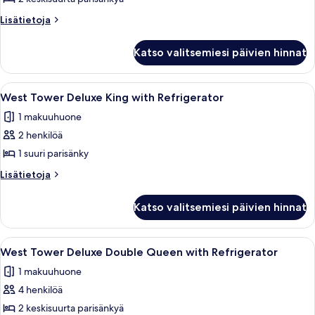
Newly
Lisätietoja
Lisätietoja
Refreshed
huoneesta
West
Double
Katso valitsemiesi päivien hinnat
Tower
Queen
Newly
kuvat
Refreshed
Avaa
Hotellihuone, jossa on suuri sänky, työ
3
Double
West Tower Deluxe King with Refrigerator
kaikki
Queen
1 makuuhuone
huonetyypin
2 henkilöä
West
Tower
1 suuri parisänky
Deluxe
Lisätietoja
Lisätietoja
King
huoneesta
West
with
Katso valitsemiesi päivien hinnat
Tower
Refrigerator
Deluxe
kuvat
King
Avaa
Hotellihuone, jossa on suuri sänky, kak
5
with
West Tower Deluxe Double Queen with Refrigerator
kaikki
Refrigerator
1 makuuhuone
huonetyypin
4 henkilöä
West
Tower
2 keskisuurta parisänkyä