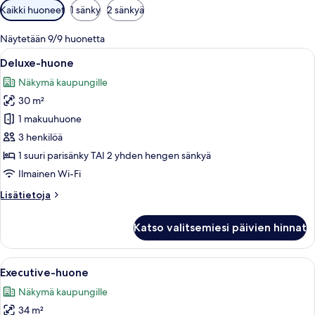
Huoneille
Kaikki huoneet
1 sänky
2 sänkyä
saatavilla
olevia
Näytetään 9/9 huonetta
suodattimia
Avaa
Hotellihuone, jossa on sänky, työpöytä,
6
Deluxe-huone
kaikki
Näkymä kaupungille
huonetyypin
30 m²
Deluxe-
huone
1 makuuhuone
kuvat
3 henkilöä
1 suuri parisänky TAI 2 yhden hengen sänkyä
Ilmainen Wi-Fi
Lisätietoja
Lisätietoja
huoneesta
Deluxe-
Katso valitsemiesi päivien hinnat
huone
Avaa
Hotellihuone, jossa on sänky, työpöytä, 
5
Executive-huone
kaikki
Näkymä kaupungille
huonetyypin
34 m²
Executive-