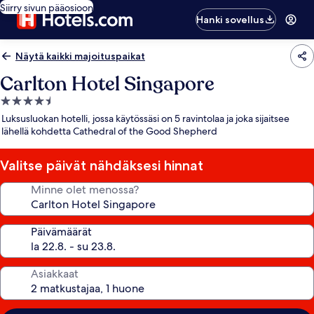
Siirry sivun pääosioon
Hanki sovellus
Näytä kaikki majoituspaikat
Carlton Hotel Singapore
4.5
tähden
Luksusluokan hotelli, jossa käytössäsi on 5 ravintolaa ja joka sijaitsee
majoituspaikka
lähellä kohdetta Cathedral of the Good Shepherd
Valitse päivät nähdäksesi hinnat
Minne olet menossa?
Päivämäärät
Asiakkaat