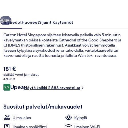
llinen
Seuraava
119+
Yleistiedot
Huoneet
Sijainti
Käytännöt
Carlton Hotel Singapore sijaitsee loistavalla paikalla vain 5 minuutin
kävelymatkan päässä kohteista Cathedral of the Good Shepherd ja
CHIJMES (historiallinen rakennus). Asiakkaat voivat hemmotella
itseään kylpylässä syväkudoshierontahoidolla, vartalokääreellä tai
kasvohoidolla ja nauttia lounasta ja illallista Wah Lok -ravintolassa,
joka on yksi majoituspaikan 5 ravintolasta. Sen erikoisuuksiin kuuluu
kiinalainen keittiö. Muihin tämän luksusluokan hotellin palveluihin
Nykyinen
181 €
kuuluu ulkouima-allas, allasbaari ja kuntokeskus. Asiakkaat pitävät
hinta
sisältää verot ja maksut
majoituspaikasta sen keskeisen sijainnin ja lähialueen nähtävyyksien
on
4.9.–5.9.
vuoksi ja siksi, että se sijaitsee lähellä julkisen liikenteen yhteyksiä:
Ulkopuoli
181 €
Arvostelut
Bras Basahin asema sijaitsee 3 minuutin ja Esplanaden asema 5
Upea
9,2
Näytä kaikki 2 683 arvostelua
9,2 kautta 10.
minuutin kävelymatkan päässä.
Suositut palvelut/mukavuudet
Uima-allas
Kylpylä
Ilmainen pysäköinti
Ilmainen Wi-Fi