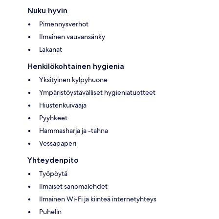
Nuku hyvin
Pimennysverhot
Ilmainen vauvansänky
Lakanat
Henkilökohtainen hygienia
Yksityinen kylpyhuone
Ympäristöystävälliset hygieniatuotteet
Hiustenkuivaaja
Pyyhkeet
Hammasharja ja -tahna
Vessapaperi
Yhteydenpito
Työpöytä
Ilmaiset sanomalehdet
Ilmainen Wi-Fi ja kiinteä internetyhteys
Puhelin