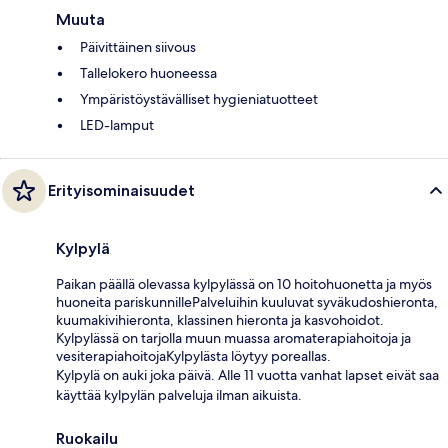
Muuta
Päivittäinen siivous
Tallelokero huoneessa
Ympäristöystävälliset hygieniatuotteet
LED-lamput
Erityisominaisuudet
Kylpylä
Paikan päällä olevassa kylpylässä on 10 hoitohuonetta ja myös
huoneita pariskunnillePalveluihin kuuluvat syväkudoshieronta,
kuumakivihieronta, klassinen hieronta ja kasvohoidot.
Kylpylässä on tarjolla muun muassa aromaterapiahoitoja ja
vesiterapiahoitojaKylpylästa löytyy poreallas.
Kylpylä on auki joka päivä. Alle 11 vuotta vanhat lapset eivät saa
käyttää kylpylän palveluja ilman aikuista.
Ruokailu