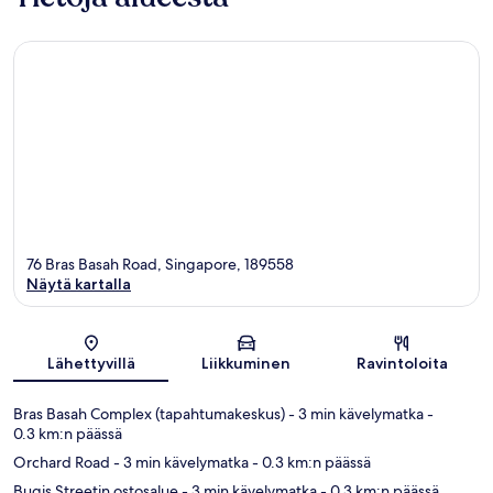
76 Bras Basah Road, Singapore, 189558
Näytä kartalla
Kartta
Lähettyvillä
Liikkuminen
Ravintoloita
Bras Basah Complex (tapahtumakeskus)
- 3 min kävelymatka
-
0.3 km:n päässä
Orchard Road
- 3 min kävelymatka
- 0.3 km:n päässä
Bugis Streetin ostosalue
- 3 min kävelymatka
- 0.3 km:n päässä