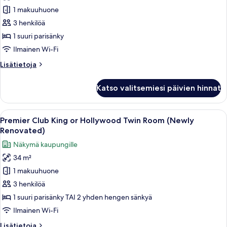
huone
1 makuuhuone
kuvat
3 henkilöä
1 suuri parisänky
Ilmainen Wi-Fi
Lisätietoja
Lisätietoja
huoneesta
Executive-
Katso valitsemiesi päivien hinnat
huone
Avaa
Premier Club King or Hollywood Twin 
4
Premier Club King or Hollywood Twin Room (Newly
kaikki
Renovated)
huonetyypin
Näkymä kaupungille
Premier
34 m²
Club
1 makuuhuone
King
or
3 henkilöä
Hollywood
1 suuri parisänky TAI 2 yhden hengen sänkyä
Twin
Ilmainen Wi-Fi
Room
Lisätietoja
Lisätietoja