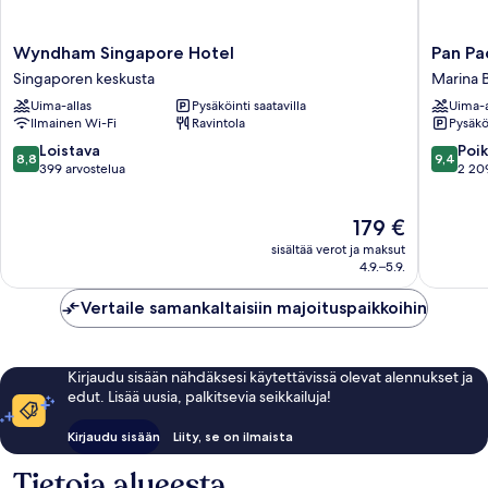
Wyndham
Pan
Wyndham Singapore Hotel
Pan Pa
Singapore
Pacific
Singaporen keskusta
Marina 
Hotel
Singapo
Uima-allas
Pysäköinti saatavilla
Uima-a
Singaporen
Marina
Ilmainen Wi-Fi
Ravintola
Pysäköi
keskusta
Bay
8.8
9.4
Loistava
Poik
8,8
9,4
kautta
kautta
399 arvostelua
2 20
10,
10,
Loistava,
Poikkeuk
Hinta
179 €
399
hyvä,
on
arvostelua
2 209
sisältää verot ja maksut
179 €
arvostel
4.9.–5.9.
Vertaile samankaltaisiin majoituspaikkoihin
Kirjaudu sisään nähdäksesi käytettävissä olevat alennukset ja
edut. Lisää uusia, palkitsevia seikkailuja!
Kirjaudu sisään
Liity, se on ilmaista
Tietoja alueesta