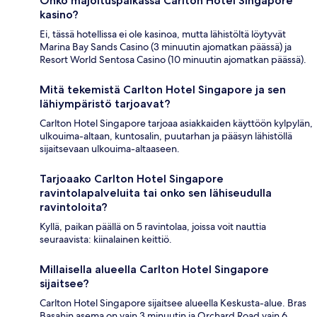
Onko majoituspaikassa Carlton Hotel Singapore
kasino?
Ei, tässä hotellissa ei ole kasinoa, mutta lähistöltä löytyvät
Marina Bay Sands Casino (3 minuutin ajomatkan päässä) ja
Resort World Sentosa Casino (10 minuutin ajomatkan päässä).
Mitä tekemistä Carlton Hotel Singapore ja sen
lähiympäristö tarjoavat?
Carlton Hotel Singapore tarjoaa asiakkaiden käyttöön kylpylän,
ulkouima-altaan, kuntosalin, puutarhan ja pääsyn lähistöllä
sijaitsevaan ulkouima-altaaseen.
Tarjoaako Carlton Hotel Singapore
ravintolapalveluita tai onko sen lähiseudulla
ravintoloita?
Kyllä, paikan päällä on 5 ravintolaa, joissa voit nauttia
seuraavista: kiinalainen keittiö.
Millaisella alueella Carlton Hotel Singapore
sijaitsee?
Carlton Hotel Singapore sijaitsee alueella Keskusta-alue. Bras
Basahin asema on vain 3 minuutin ja Orchard Road vain 6