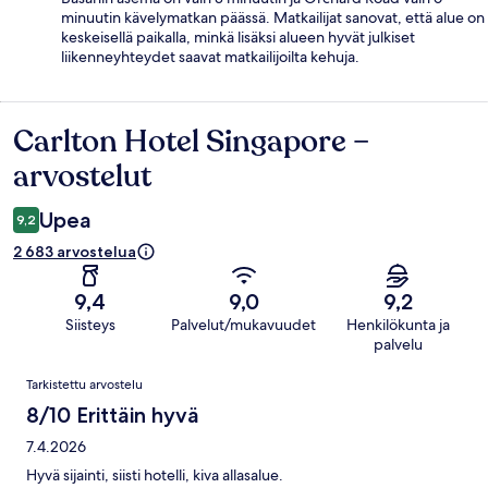
minuutin kävelymatkan päässä. Matkailijat sanovat, että alue on
keskeisellä paikalla, minkä lisäksi alueen hyvät julkiset
liikenneyhteydet saavat matkailijoilta kehuja.
Carlton Hotel Singapore –
Arvostelut
arvostelut
Upea
9,2
2 683 arvostelua
9,4
9,0
9,2
Siisteys
Palvelut/mukavuudet
Henkilökunta ja
palvelu
Arvostelut
Tarkistettu arvostelu
8/10 Erittäin hyvä
7.4.2026
Hyvä sijainti, siisti hotelli, kiva allasalue.