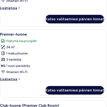
Room
Ilmainen Wi-Fi
kuvat
Lisätietoja
Lisätietoja
huoneesta
Executive
Katso valitsemiesi päivien hinnat
Room
Avaa
Hotellihuone, jossa on suuri sänky, t
7
Premier-huone
kaikki
Näkymä kaupungille
huonetyypin
34 m²
Premier-
huone
1 makuuhuone
kuvat
3 henkilöä
1 suuri parisänky
Ilmainen Wi-Fi
Lisätietoja
Lisätietoja
huoneesta
Premier-
Katso valitsemiesi päivien hinnat
huone
Avaa
Hotellihuone, jossa on sänky, työpöytä
7
Club-huone (Premier Club Room)