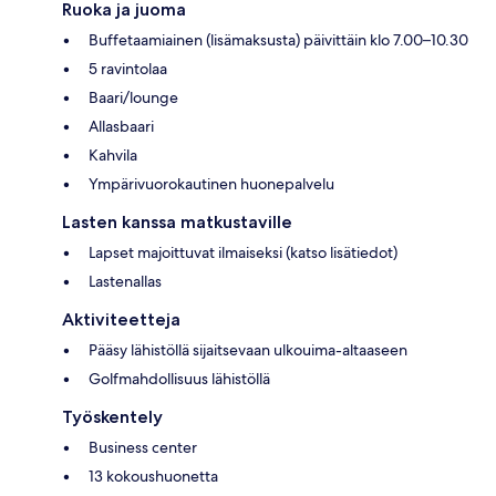
Ruoka ja juoma
Buffetaamiainen (lisämaksusta) päivittäin klo 7.00–10.30
5 ravintolaa
Baari/lounge
Allasbaari
Kahvila
Ympärivuorokautinen huonepalvelu
Lasten kanssa matkustaville
Lapset majoittuvat ilmaiseksi (katso lisätiedot)
Lastenallas
Aktiviteetteja
Pääsy lähistöllä sijaitsevaan ulkouima-altaaseen
Golfmahdollisuus lähistöllä
Työskentely
Business center
13 kokoushuonetta