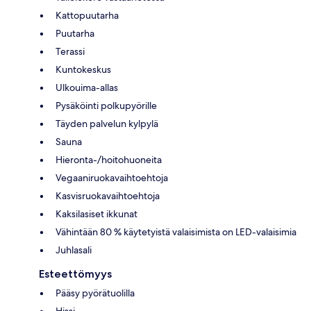
Kattopuutarha
Puutarha
Terassi
Kuntokeskus
Ulkouima-allas
Pysäköinti polkupyörille
Täyden palvelun kylpylä
Sauna
Hieronta-/hoitohuoneita
Vegaaniruokavaihtoehtoja
Kasvisruokavaihtoehtoja
Kaksilasiset ikkunat
Vähintään 80 % käytetyistä valaisimista on LED-valaisimia
Juhlasali
Esteettömyys
Pääsy pyörätuolilla
Hissi