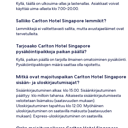
Kyllä, täällä on ulkouima-allas ja lastenallas. Asiakkaat voivat
käyttää uima-allasta klo 7.00–20.00.
Salliiko Carlton Hotel Singapore lemmikit?
Lemmikkejä ei valitettavasti sallita, mutta avustajaeläimet ovat
tervetulleita.
Tarjoaako Carlton Hotel Singapore
pysäköintipaikkoja paikan päällä?
Kyllä, paikan päällä on tarjolla ilmainen omatoiminen pysäköinti.
Pysäköintipaikkojen määrä saattaa olla rajoitettu.
Mitkä ovat majoituspaikan Carlton Hotel Singapore
sisään- ja uloskirjautumisajat?
Sisäänkirjautuminen alkaa: klo 15.00. Sisäänkirjautuminen
päättyy: klo milloin tahansa. Aikaisesta sisäänkirjautumisesta
veloitetaan lisämaksu (saatavuuden mukaan).
Uloskirjautuminen tapahtuu klo 12.00. Myöhäinen
uloskirjautuminen on saatavilla maksusta (saatavuuden
mukaan). Express-uloskirjautuminen on saatavilla.