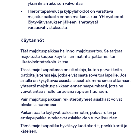
yksin ilman aikuisen valvontaa
Hierontapalvelut ja kylpylähoidot on varattava
majoituspaikasta ennen matkan alkua. Yhteystiedot
löytyvät varauksen jälkeen lähetetystä
varausvahvistuksesta.
Käytännöt
Tätä majoituspaikkaa hallinnoi majoitusyritys. Se tarjoaa
majoitusta kaupankäynti-, ammatinharjoittamis- tai
liiketoimintatarkoituksissa.
Tässä majoituspaikassa on ulkotiloja, kuten parvekkeita,
patioita ja terasseja, jotka eivät saata soveltua lapsille. Jos
sinulla on kysyttävää asiasta, suosittelemme sinua ottamaan
yhteyttä majoituspaikkaan ennen saapumistasi, jotta he
voivat antaa sinulle tarpeisiisi sopivan huoneen.
Vain majoituspaikkaan rekisteröityneet asiakkaat voivat
oleskella huoneissa.
Paikan päältä löytyvät palosammutin, palovaroitin ja
ensiapupakkaus takaavat asiakkaiden turvallisuuden.
Tämä majoituspaikka hyväksyy luottokortit, pankkikortit ja
käteisen.