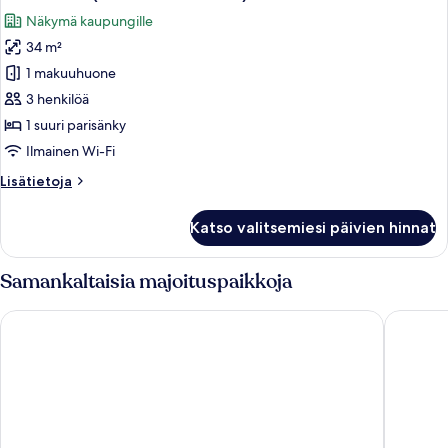
kaikki
Näkymä kaupungille
huonetyypin
34 m²
Club-
huone
1 makuuhuone
(Premier
3 henkilöä
Club
1 suuri parisänky
Room)
Ilmainen Wi-Fi
kuvat
Lisätietoja
Lisätietoja
huoneesta
Club-
Katso valitsemiesi päivien hinnat
huone
(Premier
Club
Samankaltaisia majoituspaikkoja
Room)
Wyndham Singapore Hotel
Pan Paci