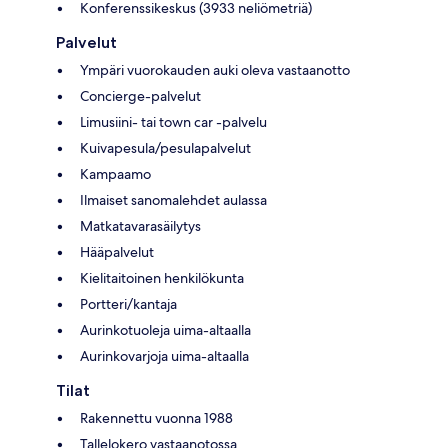
Konferenssikeskus (3933 neliömetriä)
Palvelut
Ympäri vuorokauden auki oleva vastaanotto
Concierge-palvelut
Limusiini- tai town car -palvelu
Kuivapesula/pesulapalvelut
Kampaamo
Ilmaiset sanomalehdet aulassa
Matkatavarasäilytys
Hääpalvelut
Kielitaitoinen henkilökunta
Portteri/kantaja
Aurinkotuoleja uima-altaalla
Aurinkovarjoja uima-altaalla
Tilat
Rakennettu vuonna 1988
Tallelokero vastaanotossa