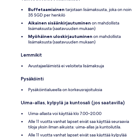
Buffetaamiainen
tarjotaan lisämaksusta, joka on noin
35 SGD per henkilö
Aikainen sisäänkirjautuminen
on mahdollista
lisämaksusta (saatavuuden mukaan)
Myöhäinen uloskirjautuminen
on mahdollista
lisämaksusta (saatavuuden mukaan)
Lemmikit
Avustajaeläimistä ei veloiteta lisämaksuja
Pysäköinti
Pysäköintialueella on korkeusrajoituksia
Uima-allas, kylpylä ja kuntosali (jos saatavilla)
Uima-allasta voi käyttää klo 7.00–20.00
Alle 11 vuotta vanhat lapset eivät saa käyttää seuraavia
tiloja yksin ilman aikuista: uima-allas ja kuntoilutila.
Alle 11 vuotta vanhat lapset eivät saa käyttää kylpylää