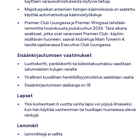
käyttäen varausvahvistuksesta löytyviä tietoja
Majoituspaikan antamien tietojen käännöksissä on saatettu
käyttää automatisoituja käännöstyökaluja
Premier Club Loungessa ja Premier Wingissä tehdään
remonttia toukokuusta joulukuuhun 2026. Tänä aikana
asiakkaat, jotka ovat varanneet Premier Club -käytön
sisältävän huoneen, saavat klubietuja Main Towerin 4.
tasolla sijaitsevassa Executive Club Loungessa.
Sisäänkirjautumisen vaatimukset
Luottokortti, pankkikortti tai käteistakuumaksu vaaditaan
satunnaisten kulujen varalta
Virallinen kuvallinen henkilöllisyystodistus saatetaan vaatia
Sisäänkirjautumisen alaikäraja on 18
Lapset
Yksi korkeintaan 6 vuotta vanha lapsi voi yöpyä ilmaiseksi,
kun hän käyttää vanhemman tai huoltajan huoneessa olevia
sänkyjä.
Lemmikit
Lemmikkejä ei sallita