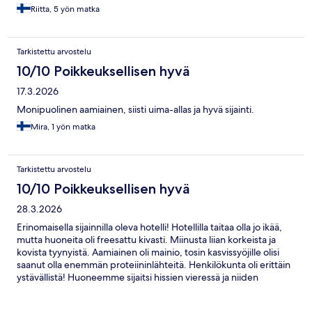
Riitta, 5 yön matka
Tarkistettu arvostelu
10/10 Poikkeuksellisen hyvä
17.3.2026
Monipuolinen aamiainen, siisti uima-allas ja hyvä sijainti.
Mira, 1 yön matka
Tarkistettu arvostelu
10/10 Poikkeuksellisen hyvä
28.3.2026
Erinomaisella sijainnilla oleva hotelli! Hotellilla taitaa olla jo ikää,
mutta huoneita oli freesattu kivasti. Miinusta liian korkeista ja
kovista tyynyistä. Aamiainen oli mainio, tosin kasvissyöjille olisi
saanut olla enemmän proteiininlähteitä. Henkilökunta oli erittäin
ystävällistä! Huoneemme sijaitsi hissien vieressä ja niiden
moottoriäänet hieman häiritsivät aamun unta. Uima-allas oli
melko pieni, mutta kiva lisä pitkän päivän jälkeen. Hyvä hinta-