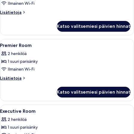
Room
Ilmainen Wi-Fi
kuvat
Lisätietoja
Lisätietoja
huoneesta
Deluxe
Katso valitsemiesi päivien hinnat
Room
Avaa
Tallelokero huoneessa, työpöytä
5
Premier Room
kaikki
2 henkilöä
huonetyypin
1 suuri parisänky
Premier
Room
Ilmainen Wi-Fi
kuvat
Lisätietoja
Lisätietoja
huoneesta
Premier
Katso valitsemiesi päivien hinnat
Room
Avaa
Tallelokero huoneessa, työpöytä
6
Executive Room
kaikki
2 henkilöä
huonetyypin
1 suuri parisänky
Executive