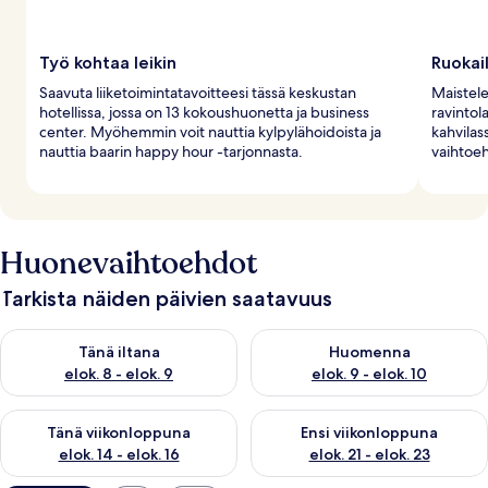
Työ kohtaa leikin
Ruokai
Saavuta liiketoimintatavoitteesi tässä keskustan
Maistele 
hotellissa, jossa on 13 kokoushuonetta ja business
ravintola
center. Myöhemmin voit nauttia kylpylähoidoista ja
kahvilas
nauttia baarin happy hour -tarjonnasta.
vaihtoeh
Huonevaihtoehdot
Tarkista näiden päivien saatavuus
Tarkista tämän illan saatavuus elok. 8 - elok. 9
Tarkista huomisen saatavuus el
Tänä iltana
Huomenna
elok. 8 - elok. 9
elok. 9 - elok. 10
Tarkista tämän viikonlopun saatavuus elok. 14 - elok. 16
Tarkista ensi viikonlopun saata
Tänä viikonloppuna
Ensi viikonloppuna
elok. 14 - elok. 16
elok. 21 - elok. 23