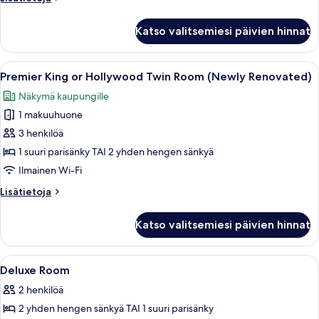
(Newly
huoneesta
Renovated)
Premier
Katso valitsemiesi päivien hinnat
Club
kuvat
King
or
Avaa
Premier King or Hollywood Twin Room
4
Hollywood
Premier King or Hollywood Twin Room (Newly Renovated)
kaikki
Twin
Näkymä kaupungille
Room
huonetyypin
(Newly
1 makuuhuone
Premier
Renovated)
King
3 henkilöä
or
1 suuri parisänky TAI 2 yhden hengen sänkyä
Hollywood
Ilmainen Wi-Fi
Twin
Lisätietoja
Lisätietoja
Room
huoneesta
(Newly
Premier
Katso valitsemiesi päivien hinnat
King
Renovated)
or
kuvat
Hollywood
Avaa
Tallelokero huoneessa, työpöytä
6
Twin
Deluxe Room
kaikki
Room
2 henkilöä
(Newly
huonetyypin
Renovated)
2 yhden hengen sänkyä TAI 1 suuri parisänky
Deluxe