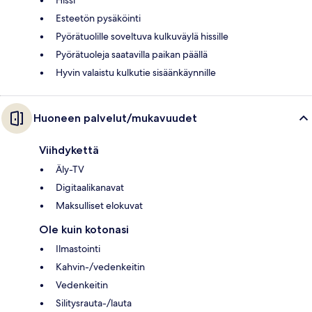
Esteetön pysäköinti
Pyörätuolille soveltuva kulkuväylä hissille
Pyörätuoleja saatavilla paikan päällä
Hyvin valaistu kulkutie sisäänkäynnille
Huoneen palvelut/mukavuudet
Viihdykettä
Äly-TV
Digitaalikanavat
Maksulliset elokuvat
Ole kuin kotonasi
Ilmastointi
Kahvin-/vedenkeitin
Vedenkeitin
Silitysrauta-/lauta