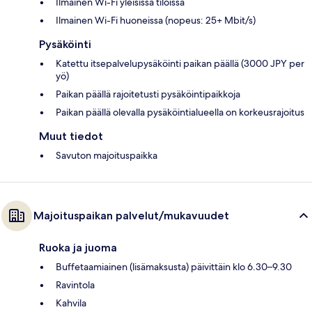
Ilmainen Wi-Fi yleisissä tiloissa
Ilmainen Wi-Fi huoneissa (nopeus: 25+ Mbit/s)
Pysäköinti
Katettu itsepalvelupysäköinti paikan päällä (3000 JPY per
yö)
Paikan päällä rajoitetusti pysäköintipaikkoja
Paikan päällä olevalla pysäköintialueella on korkeusrajoitus
Muut tiedot
Savuton majoituspaikka
Majoituspaikan palvelut/mukavuudet
Ruoka ja juoma
Buffetaamiainen (lisämaksusta) päivittäin klo 6.30–9.30
Ravintola
Kahvila