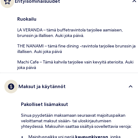
Erityisominaisuudet
Ruokailu
LA VERANDA – tämä buffetravintola tarjoilee aamiaisen,
brunssin ja illallisen. Auki joka päivä.
THE NANAMI – tämä fine dining -ravintola tarjoilee brunssin ja
illallisen. Auki joka päivä
Machi Cafe – Tämä kahvila tarjoilee vain kevyitä aterioita. Auki
joka päivä
Maksut ja käytännöt
Pakolliset lisämaksut
Sinua pyydetään maksamaan seuraavat majoituspaikan
veloittamat maksut sisään- tai uloskirjautumisen
yhteydessä. Maksuihin saattaa sisältyä sovellettavia veroja:
Majoituspaikka voi periä
kaupunkiveron
, jonka