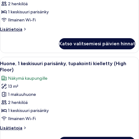
1
2 henkilöä
keskisuuri
1 keskisuuri parisänky
parisänky,
Ilmainen Wi-Fi
tupakointi
Lisätietoja
Lisätietoja
kielletty
huoneesta
kuvat
Huone,
Katso valitsemiesi päivien hinnat
1
keskisuuri
parisänky,
Avaa
Hotellihuone, josta on näkymä kaupunki
46
tupakointi
Huone, 1 keskisuuri parisänky, tupakointi kielletty (High
kaikki
kielletty
Floor)
huonetyypin
Näkymä kaupungille
Huone,
13 m²
1
1 makuuhuone
keskisuuri
parisänky,
2 henkilöä
tupakointi
1 keskisuuri parisänky
kielletty
Ilmainen Wi-Fi
(High
Lisätietoja
Lisätietoja
Floor)
huoneesta
kuvat
Huone,