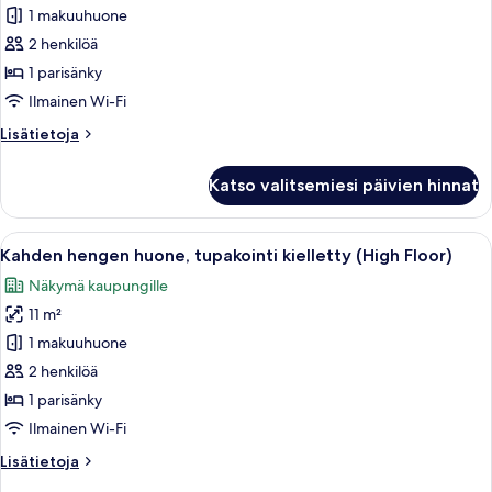
1 makuuhuone
Kahden
hengen
2 henkilöä
huone,
1 parisänky
tupakointi
Ilmainen Wi-Fi
kielletty
Lisätietoja
Lisätietoja
(No
huoneesta
View)
Kahden
Katso valitsemiesi päivien hinnat
hengen
kuvat
huone,
tupakointi
Avaa
Hotellihuone, jossa on sänky, televisi
46
kielletty
Kahden hengen huone, tupakointi kielletty (High Floor)
kaikki
(No
Näkymä kaupungille
View)
huonetyypin
11 m²
Kahden
hengen
1 makuuhuone
huone,
2 henkilöä
tupakointi
1 parisänky
kielletty
Ilmainen Wi-Fi
(High
Lisätietoja
Lisätietoja
Floor)
huoneesta