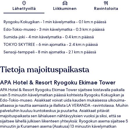
Kartta
Lähettyvillä
Liikkuminen
Ravintoloita
Ryogoku Kokugikan
- 1 min kävelymatka
- 0.1 km:n päässä
Edo-Tokio-museo
- 3 min kävelymatka
- 0.3 km:n päässä
Sumida-joki
- 4 min kävelymatka
- 0.4 km:n päässä
TOKYO SKYTREE
- 6 min ajomatka
- 2.4 km:n päässä
Sensoji-temppeli
- 8 min ajomatka
- 2.1 km:n päässä
Tietoja majoituspaikasta
APA Hotel & Resort Ryogoku Ekimae Tower
APA Hotel & Resort Ryogoku Ekimae Tower sijaitsee loistavalla paikalla
vain 5 minuutin kävelymatkan päässä kohteista Ryogoku Kokugikan ja
Edo-Tokio-museo. Asiakkaat voivat uida kauden mukaisessa ulkouima-
altaassa ja nauttia aamiaista ja illallista LA VERANDA -ravintolassa. Muihin
palveluihin kuuluu kuntokeskus ja puutarha. Asiakkaat pitävät
majoituspaikasta sen lähialueen nähtävyyksien vuoksi ja siksi, että se
sijaitsee lähellä julkisen liikenteen yhteyksiä: Ryogokun asema sijaitsee 5
minuutin ja Kuramaen asema (Asakusa) 13 minuutin kävelymatkan