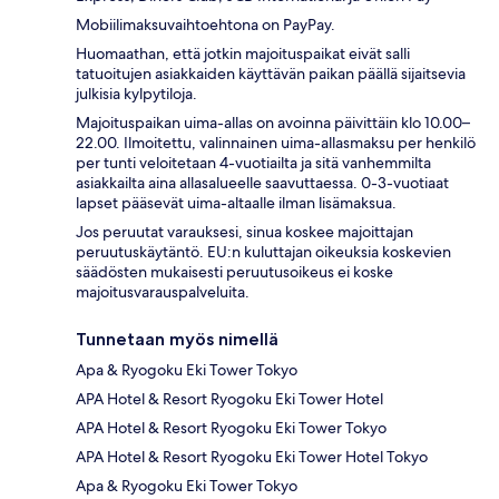
Mobiilimaksuvaihtoehtona on PayPay.
Huomaathan, että jotkin majoituspaikat eivät salli
tatuoitujen asiakkaiden käyttävän paikan päällä sijaitsevia
julkisia kylpytiloja.
Majoituspaikan uima-allas on avoinna päivittäin klo 10.00–
22.00. Ilmoitettu, valinnainen uima-allasmaksu per henkilö
per tunti veloitetaan 4-vuotiailta ja sitä vanhemmilta
asiakkailta aina allasalueelle saavuttaessa. 0-3-vuotiaat
lapset pääsevät uima-altaalle ilman lisämaksua.
Jos peruutat varauksesi, sinua koskee majoittajan
peruutuskäytäntö. EU:n kuluttajan oikeuksia koskevien
säädösten mukaisesti peruutusoikeus ei koske
majoitusvarauspalveluita.
Tunnetaan myös nimellä
Apa & Ryogoku Eki Tower Tokyo
APA Hotel & Resort Ryogoku Eki Tower Hotel
APA Hotel & Resort Ryogoku Eki Tower Tokyo
APA Hotel & Resort Ryogoku Eki Tower Hotel Tokyo
Apa & Ryogoku Eki Tower Tokyo