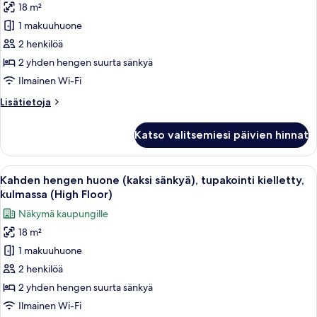
18 m²
kielletty
Kahden
(Sky
1 makuuhuone
hengen
Floor)
2 henkilöä
huone
(kaksi
2 yhden hengen suurta sänkyä
sänkyä),
Ilmainen Wi-Fi
tupakointi
Lisätietoja
Lisätietoja
kielletty,
huoneesta
kulmassa
Kahden
Katso valitsemiesi päivien hinnat
hengen
kuvat
huone
(kaksi
Avaa
Hotellihuone, jossa on kaksi sänkyä, 
44
sänkyä),
Kahden hengen huone (kaksi sänkyä), tupakointi kielletty,
kaikki
tupakointi
kulmassa (High Floor)
kielletty,
huonetyypin
Näkymä kaupungille
kulmassa
Kahden
18 m²
hengen
1 makuuhuone
huone
(kaksi
2 henkilöä
sänkyä),
2 yhden hengen suurta sänkyä
tupakointi
Ilmainen Wi-Fi