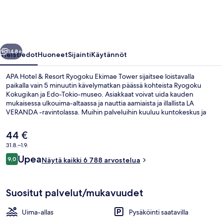
Ryogoku
Ekimae
Tower
llinen
Seuraava
valokuvagalleria
148+
Yleistiedot
Huoneet
Sijainti
Käytännöt
APA Hotel & Resort Ryogoku Ekimae Tower sijaitsee loistavalla
paikalla vain 5 minuutin kävelymatkan päässä kohteista Ryogoku
Kokugikan ja Edo-Tokio-museo. Asiakkaat voivat uida kauden
mukaisessa ulkouima-altaassa ja nauttia aamiaista ja illallista LA
VERANDA -ravintolassa. Muihin palveluihin kuuluu kuntokeskus ja
puutarha. Asiakkaat pitävät majoituspaikasta sen lähialueen
nähtävyyksien vuoksi ja siksi, että se sijaitsee lähellä julkisen
Nykyinen
44 €
liikenteen yhteyksiä: Ryogokun asema sijaitsee 5 minuutin ja
hinta
31.8.–1.9.
Kuramaen asema (Asakusa) 13 minuutin kävelymatkan päässä.
on
Arvostelut
Upea
Kauden mukainen ulkouima-allas
9,0
44 €
Näytä kaikki 6 788 arvostelua
9,0 kautta 10.
Suositut palvelut/mukavuudet
Uima-allas
Pysäköinti saatavilla