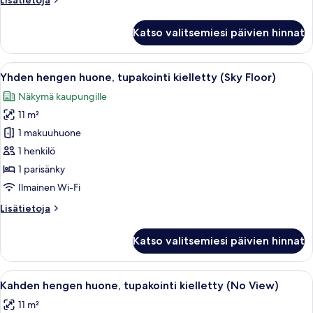
Lisätietoja
Floor)
huoneesta
kuvat
Yhden
Katso valitsemiesi päivien hinnat
hengen
huone,
tupakointi
Avaa
Hotellihuone, jossa on sänky, televisi
46
kielletty
Yhden hengen huone, tupakointi kielletty (Sky Floor)
kaikki
(High
Näkymä kaupungille
Floor)
huonetyypin
11 m²
Yhden
hengen
1 makuuhuone
huone,
1 henkilö
tupakointi
1 parisänky
kielletty
Ilmainen Wi-Fi
(Sky
Lisätietoja
Lisätietoja
Floor)
huoneesta
kuvat
Yhden
Katso valitsemiesi päivien hinnat
hengen
huone,
tupakointi
Avaa
Hotellihuone, jossa on sänky, työpöytä, 
46
kielletty
Kahden hengen huone, tupakointi kielletty (No View)
kaikki
(Sky
11 m²
Floor)
huonetyypin