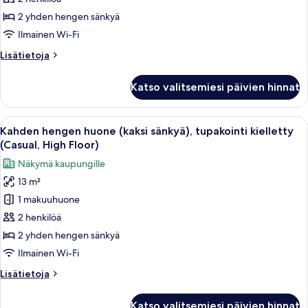
No
huone
View)
2 yhden hengen sänkyä
(kaksi
Ilmainen Wi-Fi
sänkyä),
Lisätietoja
Lisätietoja
tupakointi
huoneesta
kielletty
Kahden
Katso valitsemiesi päivien hinnat
hengen
kuvat
huone
(kaksi
Avaa
Hotellihuone, jossa on kaksi sänkyä, 
46
sänkyä),
Kahden hengen huone (kaksi sänkyä), tupakointi kielletty
kaikki
tupakointi
(Casual, High Floor)
kielletty
huonetyypin
Näkymä kaupungille
Kahden
13 m²
hengen
1 makuuhuone
huone
(kaksi
2 henkilöä
sänkyä),
2 yhden hengen sänkyä
tupakointi
Ilmainen Wi-Fi
kielletty
Lisätietoja
Lisätietoja
(Casual,
huoneesta
High
Kahden
Katso valitsemiesi päivien hinnat