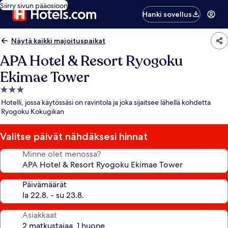
Siirry sivun pääosioon
Hanki sovellus
Näytä kaikki majoituspaikat
APA Hotel & Resort Ryogoku
Ekimae Tower
3.0
tähden
Hotelli, jossa käytössäsi on ravintola ja joka sijaitsee lähellä kohdetta
majoituspaikka
Ryogoku Kokugikan
Valitse päivät nähdäksesi hinnat
Minne olet menossa?
Päivämäärät
Asiakkaat