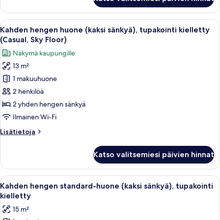
hengen
Floor)
huone
kuvat
(kaksi
Avaa
Hotellihuone, jossa on kaksi sänkyä, 
46
sänkyä),
Kahden hengen huone (kaksi sänkyä), tupakointi kielletty
kaikki
tupakointi
(Casual, Sky Floor)
kielletty
huonetyypin
Näkymä kaupungille
(Casual,
Kahden
High
13 m²
hengen
Floor)
1 makuuhuone
huone
(kaksi
2 henkilöä
sänkyä),
2 yhden hengen sänkyä
tupakointi
Ilmainen Wi-Fi
kielletty
Lisätietoja
Lisätietoja
(Casual,
huoneesta
Sky
Kahden
Katso valitsemiesi päivien hinnat
hengen
Floor)
huone
kuvat
(kaksi
Avaa
Hotellihuone, jossa on kaksi sänkyä, s
46
sänkyä),
Kahden hengen standard-huone (kaksi sänkyä), tupakointi
kaikki
tupakointi
kielletty
kielletty
huonetyypin
15 m²
(Casual,
Kahden
Sky