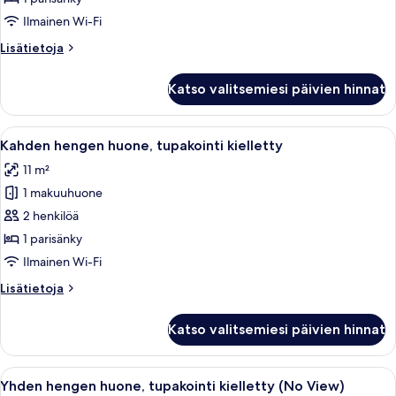
tupakointi
Ilmainen Wi-Fi
kielletty
Lisätietoja
Lisätietoja
kuvat
huoneesta
Yhden
Katso valitsemiesi päivien hinnat
hengen
huone,
tupakointi
Avaa
Hotellihuone, jossa on sänky, ikkuna ver
46
kielletty
Kahden hengen huone, tupakointi kielletty
kaikki
11 m²
huonetyypin
1 makuuhuone
Kahden
hengen
2 henkilöä
huone,
1 parisänky
tupakointi
Ilmainen Wi-Fi
kielletty
Lisätietoja
Lisätietoja
kuvat
huoneesta
Kahden
Katso valitsemiesi päivien hinnat
hengen
huone,
tupakointi
Avaa
Hotellihuone, jossa on sänky, työpöytä, 
46
kielletty
Yhden hengen huone, tupakointi kielletty (No View)