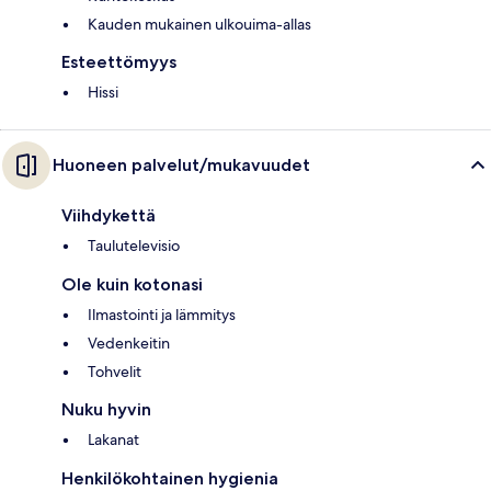
Kauden mukainen ulkouima-allas
Esteettömyys
Hissi
Huoneen palvelut/mukavuudet
Viihdykettä
Taulutelevisio
Ole kuin kotonasi
Ilmastointi ja lämmitys
Vedenkeitin
Tohvelit
Nuku hyvin
Lakanat
Henkilökohtainen hygienia