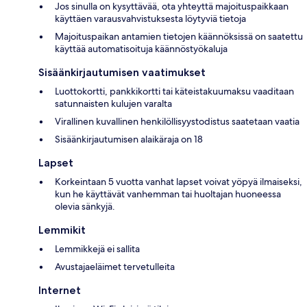
Jos sinulla on kysyttävää, ota yhteyttä majoituspaikkaan
käyttäen varausvahvistuksesta löytyviä tietoja
Majoituspaikan antamien tietojen käännöksissä on saatettu
käyttää automatisoituja käännöstyökaluja
Sisäänkirjautumisen vaatimukset
Luottokortti, pankkikortti tai käteistakuumaksu vaaditaan
satunnaisten kulujen varalta
Virallinen kuvallinen henkilöllisyystodistus saatetaan vaatia
Sisäänkirjautumisen alaikäraja on 18
Lapset
Korkeintaan 5 vuotta vanhat lapset voivat yöpyä ilmaiseksi,
kun he käyttävät vanhemman tai huoltajan huoneessa
olevia sänkyjä.
Lemmikit
Lemmikkejä ei sallita
Avustajaeläimet tervetulleita
Internet