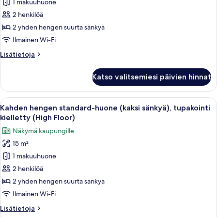
1 makuuhuone
hengen
Floor)
2 henkilöä
standard-
huone
2 yhden hengen suurta sänkyä
(kaksi
Ilmainen Wi-Fi
sänkyä),
Lisätietoja
Lisätietoja
tupakointi
huoneesta
kielletty
Kahden
Katso valitsemiesi päivien hinnat
hengen
kuvat
standard-
huone
Avaa
Hotellihuone, jossa on kaksi sänkyä, s
46
(kaksi
Kahden hengen standard-huone (kaksi sänkyä), tupakointi
kaikki
sänkyä),
kielletty (High Floor)
tupakointi
huonetyypin
Näkymä kaupungille
kielletty
Kahden
15 m²
hengen
1 makuuhuone
standard-
huone
2 henkilöä
(kaksi
2 yhden hengen suurta sänkyä
sänkyä),
Ilmainen Wi-Fi
tupakointi
Lisätietoja
Lisätietoja
kielletty
huoneesta