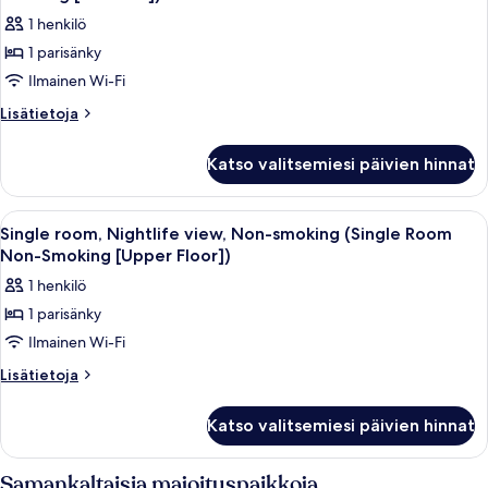
Floor)
huonetyypin
1 henkilö
Single
1 parisänky
room,
Ilmainen Wi-Fi
No
view,
Lisätietoja
Lisätietoja
huoneesta
Non-
Single
smoking
Katso valitsemiesi päivien hinnat
room,
(Single
No
Room
view,
Avaa
Hotellihuone, jossa on sänky, ikkuna, 
7
Non-
Non-
Single room, Nightlife view, Non-smoking (Single Room
kaikki
smoking
Non-Smoking [Upper Floor])
Smoking
(Single
huonetyypin
[No
1 henkilö
Room
Single
View])
Non-
1 parisänky
room,
Smoking
kuvat
Ilmainen Wi-Fi
Nightlife
[No
View])
view,
Lisätietoja
Lisätietoja
huoneesta
Non-
Single
smoking
Katso valitsemiesi päivien hinnat
room,
(Single
Nightlife
Room
view,
Samankaltaisia majoituspaikkoja