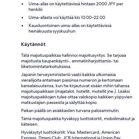
Uima-allas on käytettävissä hintaan 2000 JPY per
henkilö
Uima-allasta voi käyttää klo 10.00–22.00
Kausiluontoinen uima-allas on käytettävissä
heinäkuusta syyskuuhun
Käytännöt
Tätä majoituspaikkaa hallinnoi majoitusyritys. Se tarjoaa
majoitusta kaupankäynti-, ammatinharjoittamis- tai
liiketoimintatarkoituksissa.
Japanin terveysministeriö vaatii kaikkia ulkomaisia
vierailijoita antamaan passinsa numeron ja kertomaan
kansalaisuutensa, kun he kirjautuvat sisään mihin tahansa
majoituspaikkaan (majatalot, hotellit, motellit jne.). Lisäksi
majoituspaikkojen tulee ottaa valokopio kaikkien yöpyvien
matkustajien passeista ja säilyttää kopio.
Paikan päällä on asiakkaiden turvana palosammutin.
Tämä majoituspaikka hyväksyy luottokortit, mobiilimaksut ja
käteisen.
Hyväksytyt luottokortit: Visa, Mastercard, American
Express, Diners Club, JCB International ja Union Pay