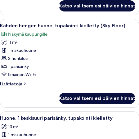
kuvat
Kahden
Katso valitsemiesi päivien hinnat
hengen
huone,
tupakointi
Avaa
Hotellihuone, jossa on sänky, televisi
46
kielletty
Kahden hengen huone, tupakointi kielletty (Sky Floor)
kaikki
(High
Näkymä kaupungille
Floor)
huonetyypin
11 m²
Kahden
hengen
1 makuuhuone
huone,
2 henkilöä
tupakointi
1 parisänky
kielletty
Ilmainen Wi-Fi
(Sky
Lisätietoja
Lisätietoja
Floor)
huoneesta
kuvat
Kahden
Katso valitsemiesi päivien hinnat
hengen
huone,
tupakointi
Avaa
Hotellihuone, jossa on sänky, yöpöytä
46
kielletty
Huone, 1 keskisuuri parisänky, tupakointi kielletty
kaikki
(Sky
13 m²
Floor)
huonetyypin
1 makuuhuone
Huone,