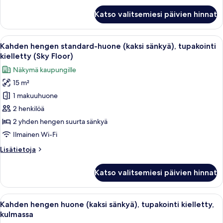
(High
Kahden
Katso valitsemiesi päivien hinnat
hengen
Floor)
standard-
kuvat
huone
Avaa
Hotellihuone, jossa on kaksi sänkyä, s
45
(kaksi
Kahden hengen standard-huone (kaksi sänkyä), tupakointi
kaikki
sänkyä),
kielletty (Sky Floor)
tupakointi
huonetyypin
Näkymä kaupungille
kielletty
Kahden
(High
15 m²
hengen
Floor)
1 makuuhuone
standard-
huone
2 henkilöä
(kaksi
2 yhden hengen suurta sänkyä
sänkyä),
Ilmainen Wi-Fi
tupakointi
Lisätietoja
Lisätietoja
kielletty
huoneesta
(Sky
Kahden
Katso valitsemiesi päivien hinnat
hengen
Floor)
standard-
kuvat
huone
Avaa
Hotellihuone, jossa on kaksi sänkyä, ty
45
(kaksi
Kahden hengen huone (kaksi sänkyä), tupakointi kielletty,
kaikki
sänkyä),
kulmassa
tupakointi
huonetyypin