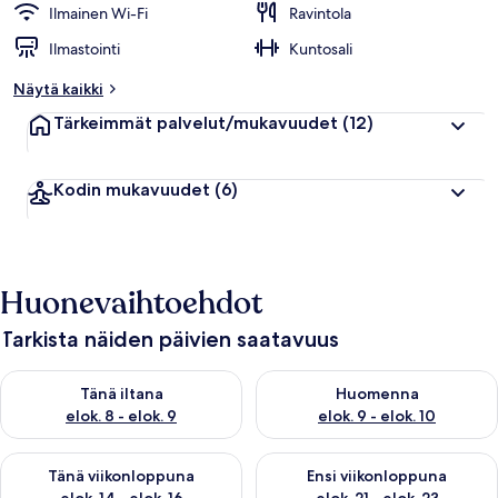
Ilmainen Wi-Fi
Ravintola
Ilmastointi
Kuntosali
Näytä kaikki
Tärkeimmät palvelut/mukavuudet
(12)
Kodin mukavuudet
(6)
Huonevaihtoehdot
Tarkista näiden päivien saatavuus
Tarkista tämän illan saatavuus elok. 8 - elok. 9
Tarkista huomisen saatavuus el
Tänä iltana
Huomenna
elok. 8 - elok. 9
elok. 9 - elok. 10
Tarkista tämän viikonlopun saatavuus elok. 14 - elok. 16
Tarkista ensi viikonlopun saata
Tänä viikonloppuna
Ensi viikonloppuna