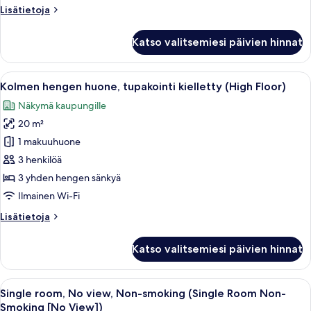
kielletty,
Lisätietoja
Lisätietoja
kulmassa
huoneesta
(High
Kahden
Katso valitsemiesi päivien hinnat
hengen
Floor)
huone
kuvat
(kaksi
Avaa
Hotellihuone, jossa on kaksi sänkyä, työ
44
sänkyä),
Kolmen hengen huone, tupakointi kielletty (High Floor)
kaikki
tupakointi
Näkymä kaupungille
kielletty,
huonetyypin
kulmassa
20 m²
Kolmen
(High
hengen
1 makuuhuone
Floor)
huone,
3 henkilöä
tupakointi
3 yhden hengen sänkyä
kielletty
Ilmainen Wi-Fi
(High
Lisätietoja
Lisätietoja
Floor)
huoneesta
kuvat
Kolmen
Katso valitsemiesi päivien hinnat
hengen
huone,
tupakointi
Avaa
Hotellihuone, jossa on sänky, ohjauspan
7
kielletty
Single room, No view, Non-smoking (Single Room Non-
kaikki
(High
Smoking [No View])