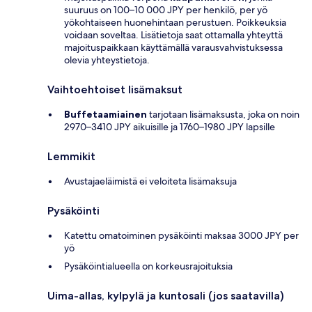
suuruus on 100–10 000 JPY per henkilö, per yö
yökohtaiseen huonehintaan perustuen. Poikkeuksia
voidaan soveltaa. Lisätietoja saat ottamalla yhteyttä
majoituspaikkaan käyttämällä varausvahvistuksessa
olevia yhteystietoja.
Vaihtoehtoiset lisämaksut
Buffetaamiainen
tarjotaan lisämaksusta, joka on noin
2970–3410 JPY aikuisille ja 1760–1980 JPY lapsille
Lemmikit
Avustajaeläimistä ei veloiteta lisämaksuja
Pysäköinti
Katettu omatoiminen pysäköinti maksaa 3000 JPY per
yö
Pysäköintialueella on korkeusrajoituksia
Uima-allas, kylpylä ja kuntosali (jos saatavilla)