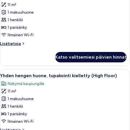
kaikki
11 m²
huonetyypin
1 makuuhuone
Yhden
hengen
1 henkilö
huone,
1 parisänky
tupakointi
Ilmainen Wi-Fi
kielletty
Lisätietoja
Lisätietoja
(No
huoneesta
View)
Yhden
Katso valitsemiesi päivien hinnat
hengen
kuvat
huone,
tupakointi
Avaa
Hotellihuone, jossa on sänky, televisi
46
kielletty
Yhden hengen huone, tupakointi kielletty (High Floor)
kaikki
(No
Näkymä kaupungille
View)
huonetyypin
11 m²
Yhden
hengen
1 makuuhuone
huone,
1 henkilö
tupakointi
1 parisänky
kielletty
Ilmainen Wi-Fi
(High
Lisätietoja