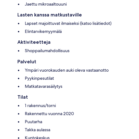
Jaettu mikroaaltouuni
Lasten kanssa matkustaville
Lapset majoittuvat ilmaiseksi (katso lisätiedot)
Elintarvikemyymälä
Aktiviteetteja
Shoppailumahdollisuus
Palvelut
Ympäri vuorokauden auki oleva vastaanotto
Pyykinpesutilat
Matkatavarasäilytys
Tilat
1 rakennus/torni
Rakennettu vuonna 2020
Puutarha
Takka aulassa
Kuntokeskus