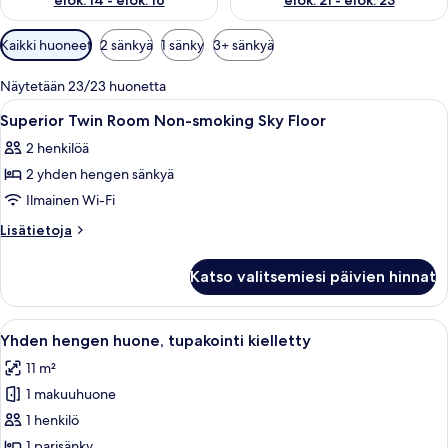
elok. 14 - elok. 16
elok. 21 - elok. 23
Huoneille
Kaikki huoneet
2 sänkyä
1 sänky
3+ sänkyä
saatavilla
olevia
Näytetään 23/23 huonetta
suodattimia
Avaa
Hotellihuone, jossa on kaksi sänkyä, suu
1
Superior Twin Room Non-smoking Sky Floor
kaikki
2 henkilöä
huonetyypin
2 yhden hengen sänkyä
Superior
Twin
Ilmainen Wi-Fi
Room
Lisätietoja
Lisätietoja
Non-
huoneesta
Superior
smoking
Katso valitsemiesi päivien hinnat
Twin
Sky
Room
Floor
Non-
Avaa
Hotellihuone, jossa on sänky, työpöytä, 
46
kuvat
smoking
Yhden hengen huone, tupakointi kielletty
kaikki
Sky
11 m²
Floor
huonetyypin
1 makuuhuone
Yhden
hengen
1 henkilö
huone,
1 parisänky