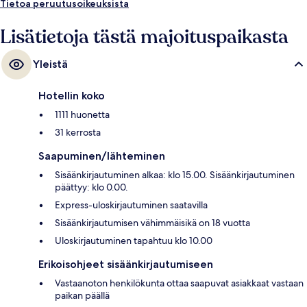
päässä.
Tietoa peruutusoikeuksista
Lisätietoja tästä majoituspaikasta
Yleistä
Hotellin koko
1111 huonetta
31 kerrosta
Saapuminen/lähteminen
Sisäänkirjautuminen alkaa: klo 15.00. Sisäänkirjautuminen
päättyy: klo 0.00.
Express-uloskirjautuminen saatavilla
Sisäänkirjautumisen vähimmäisikä on 18 vuotta
Uloskirjautuminen tapahtuu klo 10.00
Erikoisohjeet sisäänkirjautumiseen
Vastaanoton henkilökunta ottaa saapuvat asiakkaat vastaan
paikan päällä