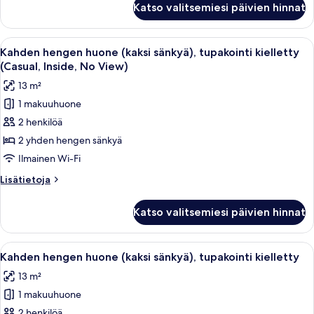
Katso valitsemiesi päivien hinnat
1
keskisuuri
parisänky,
Avaa
Hotellihuone, jossa on sänky, työpöytä t
46
tupakointi
Kahden hengen huone (kaksi sänkyä), tupakointi kielletty
kaikki
kielletty
(Casual, Inside, No View)
(High
huonetyypin
13 m²
Floor)
Kahden
1 makuuhuone
hengen
2 henkilöä
huone
(kaksi
2 yhden hengen sänkyä
sänkyä),
Ilmainen Wi-Fi
tupakointi
Lisätietoja
Lisätietoja
kielletty
huoneesta
(Casual,
Kahden
Katso valitsemiesi päivien hinnat
hengen
Inside,
huone
No
(kaksi
Avaa
Kahden hengen huone (kaksi sänkyä), tu
View)
46
sänkyä),
Kahden hengen huone (kaksi sänkyä), tupakointi kielletty
kaikki
tupakointi
kuvat
13 m²
kielletty
huonetyypin
(Casual,
1 makuuhuone
Kahden
Inside,
hengen
2 henkilöä