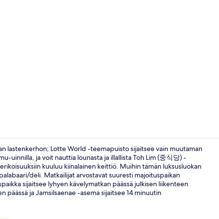
Majoituspai
an lastenkerhon; Lotte World -teemapuisto sijaitsee vain muutaman
-uinnilla, ja voit nauttia lounasta ja illallista Toh Lim (중식당) -
n erikoisuuksiin kuuluu kiinalainen keittiö. Muihin tämän luksusluokan
Executive l
lipalabaari/deli. Matkailijat arvostavat suuresti majoituspaikan
uspaikka sijaitsee lyhyen kävelymatkan päässä julkisen liikenteen
en päässä ja Jamsilsaenae -asema sijaitsee 14 minuutin