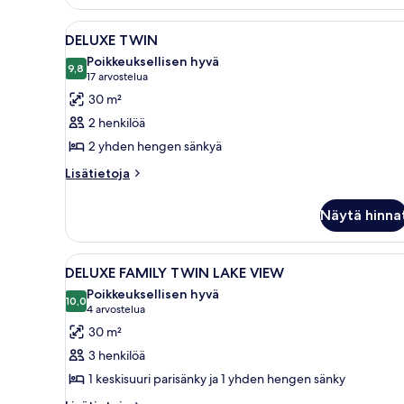
DOUBLE
DOUBLE
Avaa
Hotellihuone, jossa on suuri 
4
DELUXE TWIN
kaikki
Poikkeuksellisen hyvä
huonetyypin
9,8
9,8 kautta 10
(17
17 arvostelua
DELUXE
arvostelua)
30 m²
TWIN
2 henkilöä
kuvat
2 yhden hengen sänkyä
Lisätietoja
Lisätietoja
huoneesta
DELUXE
Näytä hinna
TWIN
Avaa
Hotellihuone, jossa on kaksi sä
4
DELUXE FAMILY TWIN LAKE VIEW
kaikki
Poikkeuksellisen hyvä
huonetyypin
10,0
10,0 kautta 10
(4
4 arvostelua
DELUXE
arvostelua)
30 m²
FAMILY
3 henkilöä
TWIN
1 keskisuuri parisänky ja 1 yhden hengen sänky
LAKE