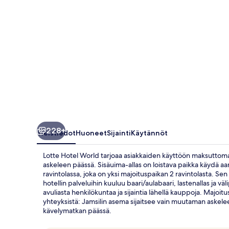
228+
Yleistiedot
Huoneet
Sijainti
Käytännöt
Lotte Hotel World tarjoaa asiakkaiden käyttöön maksuttom
askeleen päässä. Sisäuima-allas on loistava paikka käydä aamu
ravintolassa, joka on yksi majoituspaikan 2 ravintolasta. Se
hotellin palveluihin kuuluu baari/aulabaari, lastenallas ja vä
avuliasta henkilökuntaa ja sijaintia lähellä kauppoja. Majoit
yhteyksistä: Jamsilin asema sijaitsee vain muutaman askele
kävelymatkan päässä.