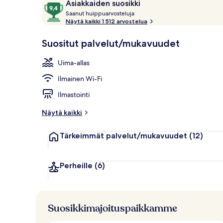
Arvostelut
9,4
Asiakkaiden suosikki
Aula
S
kautta
Saanut huippuarvosteluja
a
Näytä kaikki 1 512 arvostelua
10,
a
Asiakkaiden
n
Suositut palvelut/mukavuudet
suosikki
u
t
Uima-allas
h
Ilmainen Wi-Fi
u
i
Ilmastointi
p
p
Näytä kaikki
u
a
Tärkeimmät palvelut/mukavuudet
(12)
r
v
o
s
Perheille
(6)
t
e
l
u
Suosikkimajoituspaikkamme
j
a