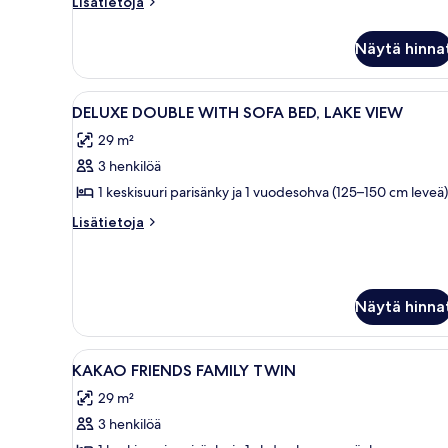
Lisätietoja
VIEW
Lisätietoja
huoneesta
kuvat
DELUXE
Näytä hinna
FAMILY
TWIN
LAKE
Avaa
Hotellihuone, jossa on kaksi sän
4
VIEW
DELUXE DOUBLE WITH SOFA BED, LAKE VIEW
kaikki
29 m²
huonetyypin
3 henkilöä
DELUXE
DOUBLE
1 keskisuuri parisänky ja 1 vuodesohva (125–150 cm leveä)
WITH
Lisätietoja
Lisätietoja
SOFA
huoneesta
DELUXE
BED,
DOUBLE
LAKE
WITH
VIEW
Näytä hinna
SOFA
kuvat
BED,
LAKE
Avaa
Ylelliset vuodevaatteet, untuv
VIEW
4
KAKAO FRIENDS FAMILY TWIN
kaikki
29 m²
huonetyypin
3 henkilöä
KAKAO