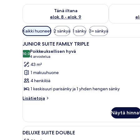
Tarkista tämän illan saatavuus elok. 8 - elok. 9
Tarkista huomi
Tänä iltana
elok. 8 - elok. 9
el
Huoneille
Kaikki huoneet
2 sänkyä
1 sänky
3+ sänkyä
saatavilla
Avaa
Moderni hotellihuone, jossa on
olevia
6
JUNIOR SUITE FAMILY TRIPLE
kaikki
suodattimia
Poikkeuksellisen hyvä
huonetyypin
10,0
10,0 kautta 10
(4
4 arvostelua
JUNIOR
arvostelua)
43 m²
SUITE
1 makuuhuone
FAMILY
4 henkilöä
TRIPLE
1 keskisuuri parisänky ja 1 yhden hengen sänky
kuvat
Lisätietoja
Lisätietoja
huoneesta
JUNIOR
Näytä hinna
SUITE
FAMILY
TRIPLE
Avaa
Moderni hotellihuone, jossa o
4
DELUXE SUITE DOUBLE
kaikki