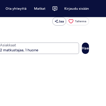
Ota yhteyttä
Matkat
Kirjaudu sisään
Jaa
Tallenna
Asiakkaat
Hae