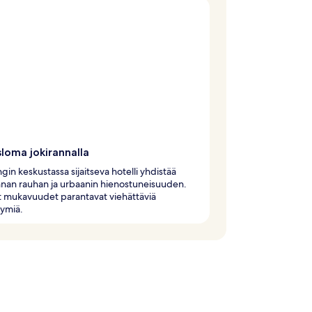
loma jokirannalla
in keskustassa sijaitseva hotelli yhdistää
nan rauhan ja urbaanin hienostuneisuuden.
et mukavuudet parantavat viehättäviä
kymiä.