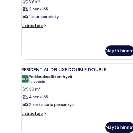
59 m²
huonetyypin
2 henkilöä
DELUXE
SUITE
1 suuri parisänky
DOUBLE
Lisätietoja
Lisätietoja
kuvat
huoneesta
DELUXE
SUITE
DOUBLE
Näytä hinna
Avaa
Hotellihuone, jossa on kaksi sän
4
RESIDENTIAL DELUXE DOUBLE DOUBLE
kaikki
Poikkeuksellisen hyvä
huonetyypin
10,0
10,0 kautta 10
(1
1 arvostelu
RESIDENTIAL
arvostelu)
30 m²
DELUXE
4 henkilöä
DOUBLE
2 keskisuurta parisänkyä
DOUBLE
Lisätietoja
kuvat
Lisätietoja
huoneesta
RESIDENTIAL
Näytä hinna
DELUXE