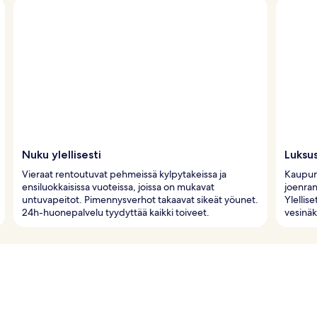
Nuku ylellisesti
Luksus
Vieraat rentoutuvat pehmeissä kylpytakeissa ja
Kaupung
ensiluokkaisissa vuoteissa, joissa on mukavat
joenran
untuvapeitot. Pimennysverhot takaavat sikeät yöunet.
Ylellis
24h-huonepalvelu tyydyttää kaikki toiveet.
vesinä