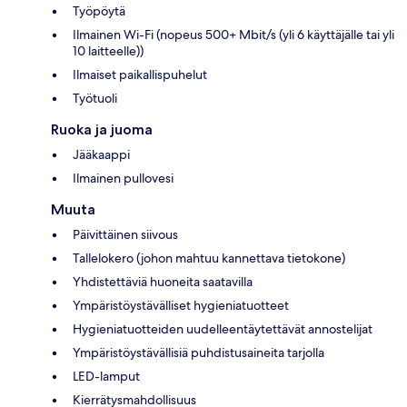
Työpöytä
Ilmainen Wi-Fi (nopeus 500+ Mbit/s (yli 6 käyttäjälle tai yli
10 laitteelle))
Ilmaiset paikallispuhelut
Työtuoli
Ruoka ja juoma
Jääkaappi
Ilmainen pullovesi
Muuta
Päivittäinen siivous
Tallelokero (johon mahtuu kannettava tietokone)
Yhdistettäviä huoneita saatavilla
Ympäristöystävälliset hygieniatuotteet
Hygieniatuotteiden uudelleentäytettävät annostelijat
Ympäristöystävällisiä puhdistusaineita tarjolla
LED-lamput
Kierrätysmahdollisuus