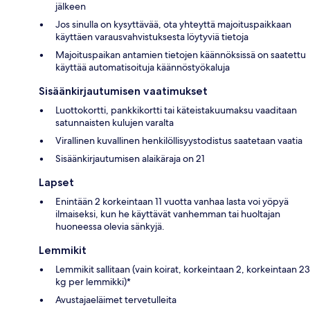
jälkeen
Jos sinulla on kysyttävää, ota yhteyttä majoituspaikkaan
käyttäen varausvahvistuksesta löytyviä tietoja
Majoituspaikan antamien tietojen käännöksissä on saatettu
käyttää automatisoituja käännöstyökaluja
Sisäänkirjautumisen vaatimukset
Luottokortti, pankkikortti tai käteistakuumaksu vaaditaan
satunnaisten kulujen varalta
Virallinen kuvallinen henkilöllisyystodistus saatetaan vaatia
Sisäänkirjautumisen alaikäraja on 21
Lapset
Enintään 2 korkeintaan 11 vuotta vanhaa lasta voi yöpyä
ilmaiseksi, kun he käyttävät vanhemman tai huoltajan
huoneessa olevia sänkyjä.
Lemmikit
Lemmikit sallitaan (vain koirat, korkeintaan 2, korkeintaan 23
kg per lemmikki)*
Avustajaeläimet tervetulleita