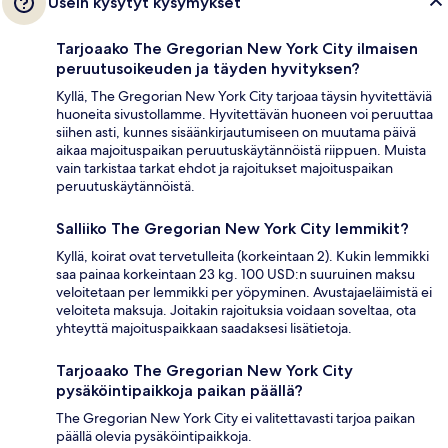
Usein kysytyt kysymykset
Tarjoaako The Gregorian New York City ilmaisen
peruutusoikeuden ja täyden hyvityksen?
Kyllä, The Gregorian New York City tarjoaa täysin hyvitettäviä
huoneita sivustollamme. Hyvitettävän huoneen voi peruuttaa
siihen asti, kunnes sisäänkirjautumiseen on muutama päivä
aikaa majoituspaikan peruutuskäytännöistä riippuen. Muista
vain tarkistaa tarkat ehdot ja rajoitukset majoituspaikan
peruutuskäytännöistä.
Salliiko The Gregorian New York City lemmikit?
Kyllä, koirat ovat tervetulleita (korkeintaan 2). Kukin lemmikki
saa painaa korkeintaan 23 kg. 100 USD:n suuruinen maksu
veloitetaan per lemmikki per yöpyminen. Avustajaeläimistä ei
veloiteta maksuja. Joitakin rajoituksia voidaan soveltaa, ota
yhteyttä majoituspaikkaan saadaksesi lisätietoja.
Tarjoaako The Gregorian New York City
pysäköintipaikkoja paikan päällä?
The Gregorian New York City ei valitettavasti tarjoa paikan
päällä olevia pysäköintipaikkoja.