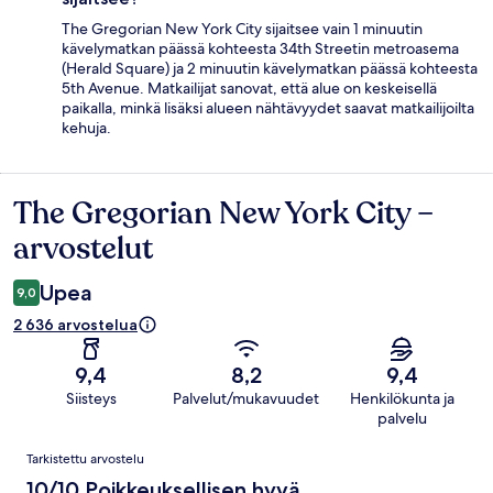
The Gregorian New York City sijaitsee vain 1 minuutin
kävelymatkan päässä kohteesta 34th Streetin metroasema
(Herald Square) ja 2 minuutin kävelymatkan päässä kohteesta
5th Avenue. Matkailijat sanovat, että alue on keskeisellä
paikalla, minkä lisäksi alueen nähtävyydet saavat matkailijoilta
kehuja.
The Gregorian New York City –
Arvostelut
arvostelut
Upea
9,0
2 636 arvostelua
9,4
8,2
9,4
Siisteys
Palvelut/mukavuudet
Henkilökunta ja
palvelu
Arvostelut
Tarkistettu arvostelu
10/10 Poikkeuksellisen hyvä