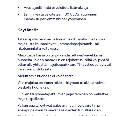
Avustajaeläimistä ei veloiteta lisämaksuja
Lemmikeistä veloitetaan 100 USD:n suuruinen
lisämaksu per lemmikki per yöpyminen
Käytännöt
Tätä majoituspaikkaa hallinnoi majoitusyritys. Se tarjoaa
majoitusta kaupankäynti-, ammatinharjoittamis- tai
liiketoimintatarkoituksissa.
Majoituspaikassa on tarjolla yhdistettäviä/vierekkäisiä
huoneita, joiden saatavuus on rajoitettua. Niitä voi pyytää
ottamalla yhteyttä majoituspaikkaan. Yhteystiedot löytyvät
varausvahvistuksesta.
Meluttomia huoneita ei voida taata.
Vain majoituspaikkaan rekisteröityneet asiakkaat voivat
oleskella huoneissa.
Juhlien tai ryhmätapahtumien järjestäminen on kiellettyä
majoituspaikassa.
Paikan päältä löytyvät palosammutin, palovaroitin ja
ensiapupakkaus takaavat asiakkaiden turvallisuuden.