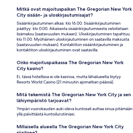
Mitkä ovat majoituspaikan The Gregorian New York
City sisään- ja uloskirjautumisajat?
Sisäänkirjautuminen alkaa: klo 16.00. Sisäänkirjautuminen
päättyy: klo 0.00. Aikaisesta sisäänkirjautumisesta veloitetaan
lisämaksu (saatavuuden mukaan). Uloskirjautuminen tapahtuu
klo 11.00. Myöhäinen uloskirjautuminen on saatavilla maksusta
(saatavuuden mukaan). Kontaktiton sisäänkirjautuminen ja
kontaktiton uloskirjautuminen ovat saatavilla.
Onko majoituspaikassa The Gregorian New York
City kasino?
Ei, tässä hotellissa ei ole kasinoa, mutta lähialueelta löytyy
Resorts World Casino (21 minuutin ajomatkan päässä).
Mitä tekemistä The Gregorian New York City ja sen
lähiympäristö tarjoavat?
Ympäri vuorokauden auki oleva kuntosali auttaa sinua pitämään
yllä päivittäistä kuntoilurutiiniasi.
Millaisella alueella The Gregorian New York City
sijaitsee?