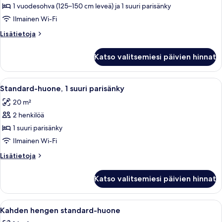
1 vuodesohva (125–150 cm leveä) ja 1 suuri parisänky
Superior-
huone,
Ilmainen Wi-Fi
useita
Lisätietoja
Lisätietoja
sänkyjä
huoneesta
Superior-
(King)
Katso valitsemiesi päivien hinnat
huone,
kuvat
useita
sänkyjä
Avaa
Hotellihuoneessa on suuri sänky, työpöy
11
(King)
Standard-huone, 1 suuri parisänky
kaikki
20 m²
huonetyypin
2 henkilöä
Standard-
huone,
1 suuri parisänky
1
Ilmainen Wi-Fi
suuri
Lisätietoja
Lisätietoja
parisänky
huoneesta
kuvat
Standard-
Katso valitsemiesi päivien hinnat
huone,
1
suuri
Avaa
Hotellihuone, jossa on suuri sänky, työ
7
parisänky
Kahden hengen standard-huone
kaikki