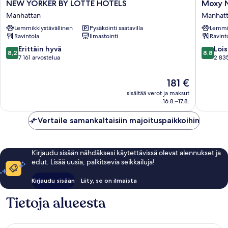
NEW
Moxy
NEW YORKER BY LOTTE HOTELS
Moxy 
YORKER
NYC
Manhattan
Manhat
BY
Times
Lemmikkiystävällinen
Pysäköinti saatavilla
Lemmik
LOTTE
Square
Ravintola
Ilmastointi
Ravint
HOTELS
Manhatt
Manhattan
8.2
8.8
Erittäin hyvä
Lois
8,2
8,8
kautta
kautta
7 161 arvostelua
2 835
10,
10,
Erittäin
Loistava,
Hinta
181 €
hyvä,
2 835
on
sisältää verot ja maksut
7 161
arvostel
181 €
16.8.–17.8.
arvostelua
Vertaile samankaltaisiin majoituspaikkoihin
Kirjaudu sisään nähdäksesi käytettävissä olevat alennukset ja
edut. Lisää uusia, palkitsevia seikkailuja!
Kirjaudu sisään
Liity, se on ilmaista
Tietoja alueesta