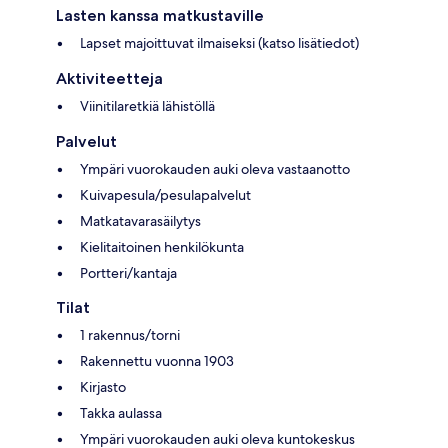
Lasten kanssa matkustaville
Lapset majoittuvat ilmaiseksi (katso lisätiedot)
Aktiviteetteja
Viinitilaretkiä lähistöllä
Palvelut
Ympäri vuorokauden auki oleva vastaanotto
Kuivapesula/pesulapalvelut
Matkatavarasäilytys
Kielitaitoinen henkilökunta
Portteri/kantaja
Tilat
1 rakennus/torni
Rakennettu vuonna 1903
Kirjasto
Takka aulassa
Ympäri vuorokauden auki oleva kuntokeskus