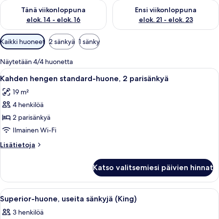
Tarkista tämän viikonlopun saatavuus elok. 14 - elok. 16
Tarkista ensi viikonlopun saata
Tänä viikonloppuna
Ensi viikonloppuna
elok. 14 - elok. 16
elok. 21 - elok. 23
Huoneille
Kaikki huoneet
2 sänkyä
1 sänky
saatavilla
olevia
Näytetään 4/4 huonetta
suodattimia
Avaa
Hotellihuone, jossa on kaksi sänkyä, 
8
Kahden hengen standard-huone, 2 parisänkyä
kaikki
19 m²
huonetyypin
4 henkilöä
Kahden
hengen
2 parisänkyä
standard-
Ilmainen Wi-Fi
huone,
Lisätietoja
Lisätietoja
2
huoneesta
parisänkyä
Kahden
Katso valitsemiesi päivien hinnat
hengen
kuvat
standard-
huone,
Avaa
Moderni hotellihuone, jossa on suuri 
7
2
Superior-huone, useita sänkyjä (King)
kaikki
parisänkyä
3 henkilöä
huonetyypin