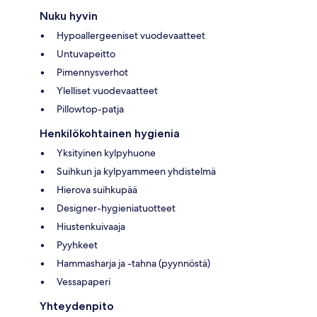
Nuku hyvin
Hypoallergeeniset vuodevaatteet
Untuvapeitto
Pimennysverhot
Ylelliset vuodevaatteet
Pillowtop-patja
Henkilökohtainen hygienia
Yksityinen kylpyhuone
Suihkun ja kylpyammeen yhdistelmä
Hierova suihkupää
Designer-hygieniatuotteet
Hiustenkuivaaja
Pyyhkeet
Hammasharja ja -tahna (pyynnöstä)
Vessapaperi
Yhteydenpito