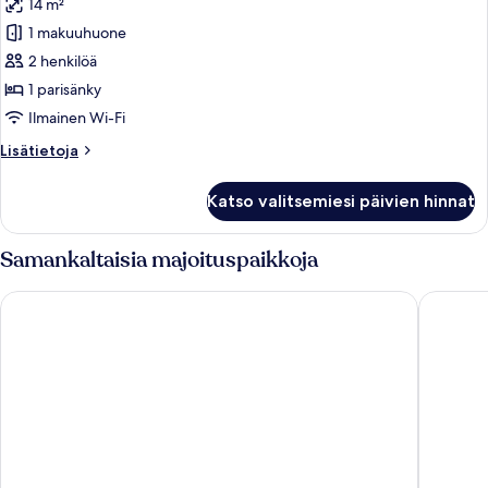
14 m²
huonetyypin
1 makuuhuone
Kahden
hengen
2 henkilöä
standard-
1 parisänky
huone
Ilmainen Wi-Fi
kuvat
Lisätietoja
Lisätietoja
huoneesta
Kahden
Katso valitsemiesi päivien hinnat
hengen
standard-
huone
Samankaltaisia majoituspaikkoja
NEW YORKER BY LOTTE HOTELS
Moxy NY