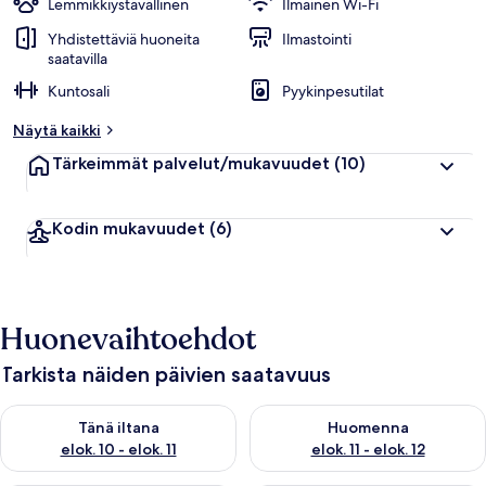
Lemmikkiystävällinen
Ilmainen Wi-Fi
Yhdistettäviä huoneita
Ilmastointi
saatavilla
Kuntosali
Pyykinpesutilat
Näytä kaikki
Tärkeimmät palvelut/mukavuudet
(10)
Kodin mukavuudet
(6)
Huonevaihtoehdot
Tarkista näiden päivien saatavuus
Tarkista tämän illan saatavuus elok. 10 - elok. 11
Tarkista huomisen saatavuus elo
Tänä iltana
Huomenna
elok. 10 - elok. 11
elok. 11 - elok. 12