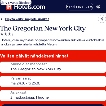
Siirry sivun pääosioon
Hanki sovellus
Näytä kaikki majoituspaikat
The Gregorian New York City
3.5
tähden
Hotelli, jossa käytössäsi on ympäri vuorokauden auki oleva kuntokeskus
majoituspaikka
ja joka sijaitsee lähellä kohdetta Macy's
Valitse päivät nähdäksesi hinnat
Minne olet menossa?
Päivämäärät
Asiakkaat