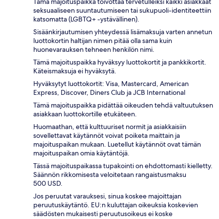
Tämä majoituspaikka toivottaa tervetulleiksi kaikki asiakkaat
seksuaaliseen suuntautumiseen tai sukupuoli-identiteettiin
katsomatta (LGBTQ+ -ystävällinen).
Sisäänkirjautumisen yhteydessä lisämaksuja varten annetun
luottokortin haltijan nimen pitää olla sama kuin
huonevarauksen tehneen henkilön nimi.
Tämä majoituspaikka hyväksyy luottokortit ja pankkikortit.
Käteismaksuja ei hyväksytä.
Hyväksytyt luottokortit: Visa, Mastercard, American
Express, Discover, Diners Club ja JCB International
Tämä majoituspaikka pidättää oikeuden tehdä valtuutuksen
asiakkaan luottokortille etukäteen.
Huomaathan, että kulttuuriset normit ja asiakkaisiin
sovellettavat käytännöt voivat poiketa maittain ja
majoituspaikan mukaan. Luetellut käytännöt ovat tämän
majoituspaikan omia käytäntöjä.
Tässä majoituspaikassa tupakointi on ehdottomasti kielletty.
Säännön rikkomisesta veloitetaan rangaistusmaksu
500 USD.
Jos peruutat varauksesi, sinua koskee majoittajan
peruutuskäytäntö. EU:n kuluttajan oikeuksia koskevien
säädösten mukaisesti peruutusoikeus ei koske