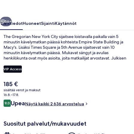
valokuvagalleria
llinen
Seuraava
56+
Yleistiedot
Huoneet
Sijainti
Käytännöt
The Gregorian New York City sijaitsee loistavalla paikalla vain 5
minuutin kävelymatkan päässä kohteista Empire State Building ja
Macy's. Lisäksi Times Square ja 5th Avenue sijaitsevat vain 10
minuutin kävelymatkan päässä. Mukavat sängyt ja avulias
henkilökunta ovat myös asioita, joita matkailijat arvostavat. Julkisen
liikenteen yhteydet sijaitsevat vain lyhyen kävelymatkan päässä:
34th Streetin metroasema (Herald Square) sijaitsee vain muutaman
VIP Access
askeleen päässä ja 34th Street – Pennin metroasema (Fashion
Avenue) 6 minuutin kävelymatkan päässä.
Nykyinen
185 €
Ulkopuoli
hinta
sisältää verot ja maksut
on
16.8.–17.8.
185 €
Arvostelut
Upea
9,0
Näytä kaikki 2 636 arvostelua
9,0 kautta 10.
Suositut palvelut/mukavuudet