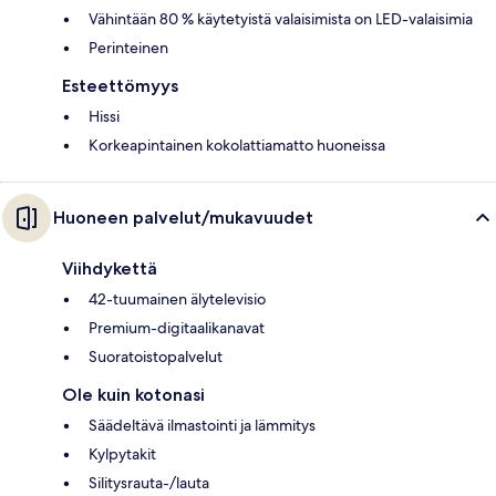
Vähintään 80 % käytetyistä valaisimista on LED-valaisimia
Perinteinen
Esteettömyys
Hissi
Korkeapintainen kokolattiamatto huoneissa
Huoneen palvelut/mukavuudet
Viihdykettä
42-tuumainen älytelevisio
Premium-digitaalikanavat
Suoratoistopalvelut
Ole kuin kotonasi
Säädeltävä ilmastointi ja lämmitys
Kylpytakit
Silitysrauta-/lauta