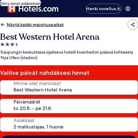
Siirry sivun pääosioon
Hanki sovellus
Näytä kaikki majoituspaikat
Best Western Hotel Arena
3.5
tähden
Kaupungin keskustassa sijaitseva hotelli kivenheiton päässä kohteesta
majoituspaikka
Nya Ullevi (stadion)
Valitse päivät nähdäksesi hinnat
Minne olet menossa?
Päivämäärät
Asiakkaat