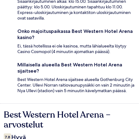
Sisäänkirjautuminen alkaa: klo 15.00. Sisäänkirjautuminen
päättyy: klo 5.00. Uloskirjautuminen tapahtuu klo 11.00.
Express-uloskirjautuminen ja kontaktiton uloskirjautuminen
ovat saatavilla.
Onko majoituspaikassa Best Western Hotel Arena
kasino?
Ei, tässä hotellissa ei ole kasinoa, mutta lähialueelta löytyy
Casino Cosmopol (4 minuutin ajomatkan päässä).
Millaisella alueella Best Western Hotel Arena
sijaitsee?
Best Western Hotel Arena sijaitsee alueella Gothenburg City
Center. Ullevi Norran raitiovaunupysäkki on vain 2 minuutin ja
Nya Ullevi (stadion) vain 5 minuutin kävelymatkan päässä.
Best Western Hotel Arena –
Arvostelut
arvostelut
Hyvä
7,8