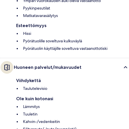
Ympäri vuorokauden auki oleva vastaanotto
Pyykinpesutilat
Matkatavarasäilytys
Esteettömyys
Hissi
Pyörätuolille soveltuva kulkuväylä
Pyörätuolin käyttäjille soveltuva vastaanottotiski
Huoneen palvelut/mukavuudet
Viihdykettä
Taulutelevisio
Ole kuin kotonasi
Lämmitys
Tuuletin
Kahvin-/vedenkeitin