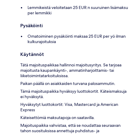
Lemmikeistä veloitetaan 25 EUR:n suuruinen lisämaksu
per lemmikki
Pysäköinti
Omatoiminen pysäköinti maksaa 25 EUR per yö ilman
kulkurajoituksia
Käytännöt
Tätä majoituspaikkaa hallinnoi majoitusyritys. Se tarjoaa
majoitusta kaupankäynti-, ammatinharjoittamis- tai
liiketoimintatarkoituksissa.
Paikan päällä on asiakkaiden turvana palosammutin.
Tämä majoituspaikka hyväksyy luottokortit. Käteismaksuja
ei hyväksytä.
Hyväksytyt luottokortit: Visa, Mastercard ja American
Express
Käteisettömiä maksutapoja on saatavilla.
Majoituspaikka vahvistaa, että se noudattaa seuraavan
tahon suosituksissa annettuja puhdistus- ja