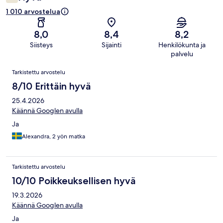
1 010 arvostelua
8,0
8,4
8,2
Siisteys
Sijainti
Henkilökunta ja
palvelu
Arvostelut
Tarkistettu arvostelu
8/10 Erittäin hyvä
25.4.2026
Käännä Googlen avulla
Ja
Alexandra, 2 yön matka
Tarkistettu arvostelu
10/10 Poikkeuksellisen hyvä
19.3.2026
Käännä Googlen avulla
Ja