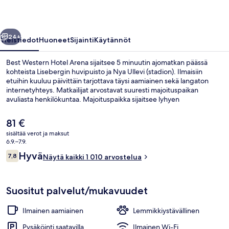
llinen
Seuraava
24+
Yleistiedot
Huoneet
Sijainti
Käytännöt
Best Western Hotel Arena sijaitsee 5 minuutin ajomatkan päässä
kohteista Lisebergin huvipuisto ja Nya Ullevi (stadion). Ilmaisiin
etuihin kuuluu päivittäin tarjottava täysi aamiainen sekä langaton
internetyhteys. Matkailijat arvostavat suuresti majoituspaikan
avuliasta henkilökuntaa. Majoituspaikka sijaitsee lyhyen
kävelymatkan päässä julkisen liikenteen yhteyksistä: Ullevi Norran
raitiovaunupysäkki sijaitsee vain muutaman askeleen päässä ja Ullevi
Nykyinen
81 €
Södran raitiovaunupysäkki sijaitsee 7 minuutin kävelymatkan päässä.
hinta
sisältää verot ja maksut
on
6.9.–7.9.
Superior-huone, 1 parisänky, tupakoin
81 €
Arvostelut
Hyvä
7,8
Näytä kaikki 1 010 arvostelua
7,8 kautta 10.
Suositut palvelut/mukavuudet
Ilmainen aamiainen
Lemmikkiystävällinen
Pysäköinti saatavilla
Ilmainen Wi-Fi