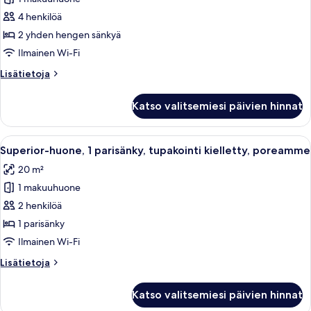
Perhehuone,
2
4 henkilöä
yhden
2 yhden hengen sänkyä
hengen
Ilmainen Wi-Fi
sänkyä,
Lisätietoja
Lisätietoja
tupakointi
huoneesta
kielletty
Perhehuone,
Katso valitsemiesi päivien hinnat
2
kuvat
yhden
hengen
Avaa
Hotellihuone, jossa on sänky, punainen 
6
sänkyä,
Superior-huone, 1 parisänky, tupakointi kielletty, poreamme
kaikki
tupakointi
20 m²
kielletty
huonetyypin
1 makuuhuone
Superior-
huone,
2 henkilöä
1
1 parisänky
parisänky,
Ilmainen Wi-Fi
tupakointi
Lisätietoja
Lisätietoja
kielletty,
huoneesta
poreamme
Superior-
Katso valitsemiesi päivien hinnat
huone,
kuvat