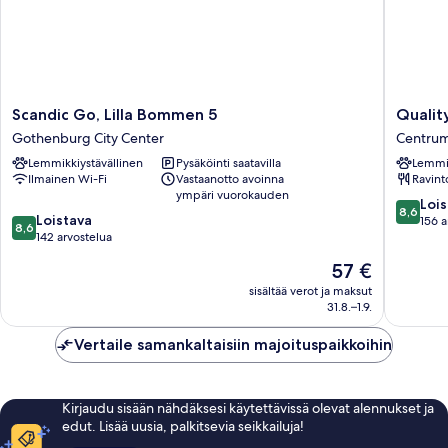
Scandic
Quality
Scandic Go, Lilla Bommen 5
Qualit
Go,
Hotel
Gothenburg City Center
Centru
Lilla
The
Lemmikkiystävällinen
Pysäköinti saatavilla
Lemmik
Bommen
Book
Ilmainen Wi-Fi
Vastaanotto avoinna
Ravint
5
Centru
ympäri vuorokauden
Gothenburg
8.6
Lois
8,6
8.6
City
Loistava
kautta
156 a
8,6
kautta
Center
142 arvostelua
10,
10,
Loistava,
Hinta
57 €
Loistava,
156
on
142
sisältää verot ja maksut
arvostel
57 €
31.8.–1.9.
arvostelua
Vertaile samankaltaisiin majoituspaikkoihin
Kirjaudu sisään nähdäksesi käytettävissä olevat alennukset ja
edut. Lisää uusia, palkitsevia seikkailuja!