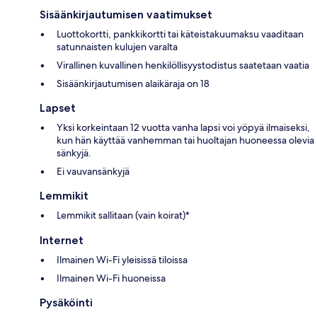
Sisäänkirjautumisen vaatimukset
Luottokortti, pankkikortti tai käteistakuumaksu vaaditaan
satunnaisten kulujen varalta
Virallinen kuvallinen henkilöllisyystodistus saatetaan vaatia
Sisäänkirjautumisen alaikäraja on 18
Lapset
Yksi korkeintaan 12 vuotta vanha lapsi voi yöpyä ilmaiseksi,
kun hän käyttää vanhemman tai huoltajan huoneessa olevia
sänkyjä.
Ei vauvansänkyjä
Lemmikit
Lemmikit sallitaan (vain koirat)*
Internet
Ilmainen Wi-Fi yleisissä tiloissa
Ilmainen Wi-Fi huoneissa
Pysäköinti