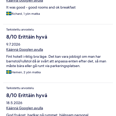
Käännä Googlen avulla
It was good - good rooms and ok breakfast
Richard, 1 yön matka
Tarkistettu arvostelu
8/10 Erittäin hyvä
9.7.2026
Käännä Googlen avulla
Fint hotell i riktig bra läge. Det kan vara jobbigt om man har
barnstol/rullstol då är svårt att anpassa enten efter det, så man
måste bära eller gå runt via parkeringsplatsen.
Hemen, 2 yön matka
Tarkistettu arvostelu
8/10 Erittäin hyvä
18.5.2026
Käännä Googlen avulla
God frukost, badkar på rummet, hjälpsam personal.