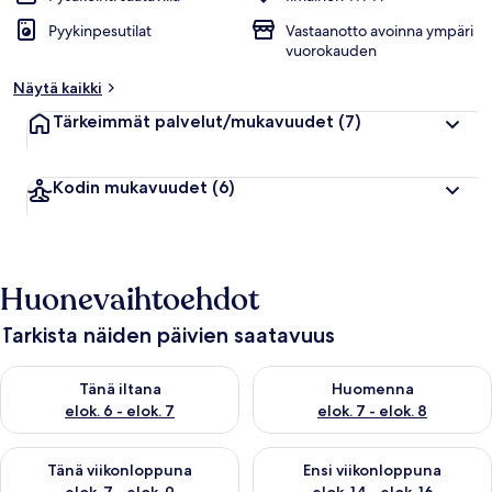
Pyykinpesutilat
Vastaanotto avoinna ympäri
vuorokauden
Näytä kaikki
Tärkeimmät palvelut/mukavuudet
(7)
Kodin mukavuudet
(6)
Huonevaihtoehdot
Tarkista näiden päivien saatavuus
Tarkista tämän illan saatavuus elok. 6 - elok. 7
Tarkista huomisen saatavuus el
Tänä iltana
Huomenna
elok. 6 - elok. 7
elok. 7 - elok. 8
Tarkista tämän viikonlopun saatavuus elok. 7 - elok. 9
Tarkista ensi viikonlopun saatav
Tänä viikonloppuna
Ensi viikonloppuna