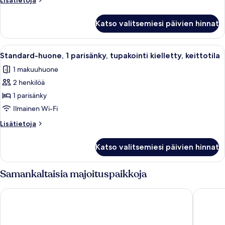
Lisätietoja
tupakointi
huoneesta
kielletty
Economy-
Katso valitsemiesi päivien hinnat
huone,
kuvat
1
parisänky,
Avaa
Hotellihuone, jossa on suuri sänky, pui
5
tupakointi
Standard-huone, 1 parisänky, tupakointi kielletty, keittotila
kaikki
kielletty
1 makuuhuone
huonetyypin
2 henkilöä
Standard-
huone,
1 parisänky
1
Ilmainen Wi-Fi
parisänky,
Lisätietoja
Lisätietoja
tupakointi
huoneesta
kielletty,
Standard-
Katso valitsemiesi päivien hinnat
huone,
keittotila
1
kuvat
parisänky,
Samankaltaisia majoituspaikkoja
tupakointi
kielletty,
Scandic Go, Lilla Bommen 5
Quality 
keittotila