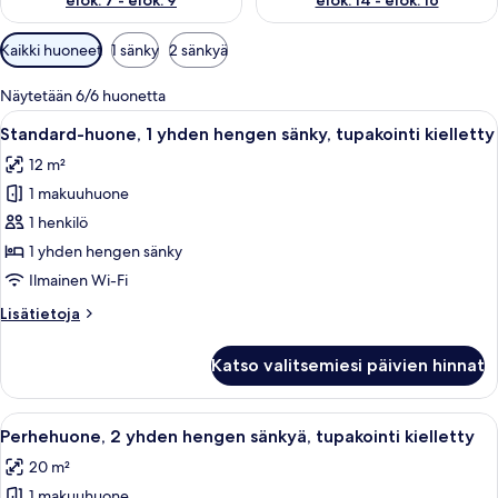
elok. 7 - elok. 9
elok. 14 - elok. 16
Huoneille
Kaikki huoneet
1 sänky
2 sänkyä
saatavilla
olevia
Näytetään 6/6 huonetta
suodattimia
Avaa
Työpöytä, kannettavalle tietokoneelle
5
Standard-huone, 1 yhden hengen sänky, tupakointi kielletty
kaikki
12 m²
huonetyypin
1 makuuhuone
Standard-
huone,
1 henkilö
1
1 yhden hengen sänky
yhden
Ilmainen Wi-Fi
hengen
Lisätietoja
Lisätietoja
sänky,
huoneesta
tupakointi
Standard-
Katso valitsemiesi päivien hinnat
huone,
kielletty
1
kuvat
yhden
Avaa
Hotellihuone, jossa on kaksi sänkyä, s
6
hengen
Perhehuone, 2 yhden hengen sänkyä, tupakointi kielletty
kaikki
sänky,
20 m²
tupakointi
huonetyypin
kielletty
1 makuuhuone