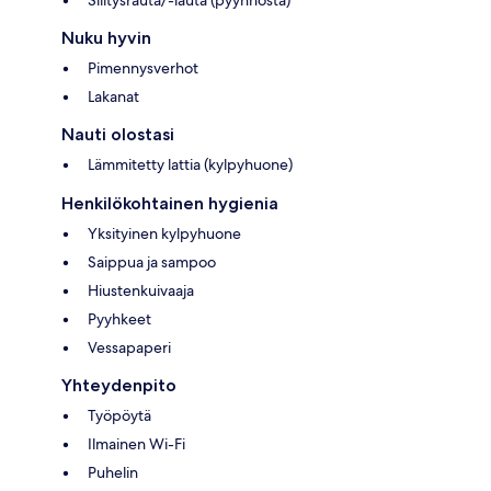
Silitysrauta/-lauta (pyynnöstä)
Nuku hyvin
Pimennysverhot
Lakanat
Nauti olostasi
Lämmitetty lattia (kylpyhuone)
Henkilökohtainen hygienia
Yksityinen kylpyhuone
Saippua ja sampoo
Hiustenkuivaaja
Pyyhkeet
Vessapaperi
Yhteydenpito
Työpöytä
Ilmainen Wi-Fi
Puhelin