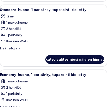
1
parisänky,
Avaa
Moderni hotellihuone, jossa on sänky, 
7
tupakointi
Standard-huone, 1 parisänky, tupakointi kielletty
kaikki
kielletty,
12 m²
poreamme
huonetyypin
1 makuuhuone
Standard-
huone,
2 henkilöä
1
1 parisänky
parisänky,
Ilmainen Wi-Fi
tupakointi
Lisätietoja
Lisätietoja
kielletty
huoneesta
kuvat
Standard-
Katso valitsemiesi päivien hinnat
huone,
1
parisänky,
Avaa
Moderni hotellihuone, jossa on suuri s
4
tupakointi
Economy-huone, 1 parisänky, tupakointi kielletty
kaikki
kielletty
1 makuuhuone
huonetyypin
2 henkilöä
Economy-
huone,
1 parisänky
1
Ilmainen Wi-Fi
parisänky,
Lisätietoja