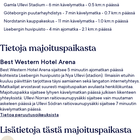
Gamla Ullevi Stadium
- 6 min kävelymatka
- 0.5 km:n päässä
Göteborgin puutarhayhdistys
- 7 min kävelymatka
- 0.7 km:n päässä
Nordstanin kauppakeskus
- 11 min kävelymatka
- 1.0 km:n päässä
Lisebergin huvipuisto
- 4 min ajomatka
- 2.1 km:n päässä
Tietoja majoituspaikasta
Best Western Hotel Arena
Best Western Hotel Arena sijaitsee 5 minuutin ajomatkan päässä
kohteista Lisebergin huvipuisto ja Nya Ullevi (stadion). Ilmaisiin etuihin
kuuluu päivittäin tarjottava täysi aamiainen sekä langaton internetyhteys.
Matkailijat arvostavat suuresti majoituspaikan avuliasta henkilökuntaa.
Majoituspaikka sijaitsee lyhyen kävelymatkan päässä julkisen liikenteen
yhteyksistä: Ullevi Norran raitiovaunupysäkki sijaitsee vain muutaman
askeleen päässä ja Ullevi Södran raitiovaunupysäkki sijaitsee 7 minuutin
kävelymatkan päässä.
Tietoa peruutusoikeuksista
Lisätietoja tästä majoituspaikasta