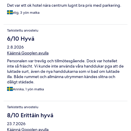
Det var ett ok hotel nära centrum lugnt bra pris med parkering.
stig, 3 yön matka
Tarkistettu arvostelu
6/10 Hyvä
2.8.2026
Käännä Googlen avulla
Personalen var trevlig och tillmötesgående. Dock var hotellet
inte så fräscht. Vi kunde inte använda våra handdukar pga att de
luktade surt, även de nya handdukarna som vi bad om luktade
illa. Både rummet och allmänna utrymmen kändes slitna och
dåligt städade.
Annika, 1 yön matka
Tarkistettu arvostelu
8/10 Erittäin hyvä
23.7.2026
Käännä Googlen avulla