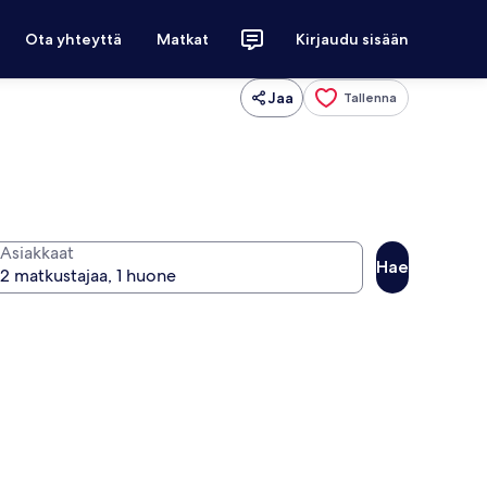
Ota yhteyttä
Matkat
Kirjaudu sisään
Jaa
Tallenna
Asiakkaat
Hae