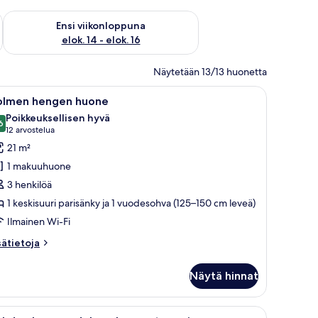
lok. 7 - elok. 9
Tarkista ensi viikonlopun saatavuus elok. 14 - elok. 16
Ensi viikonloppuna
elok. 14 - elok. 16
Näytetään 13/13 huonetta
vapöytä, jonka päällä on kirjoja ja hedelmiä.
nälle asennettu televisio sekä ovi, joka johtaa oleskelutilaan, jossa on sohva j
vaa
Hotellihuone, jossa on sänky, tuoli, pieni pöyt
9
olmen hengen huone
ikki
Poikkeuksellisen hyvä
uonetyypin
6
9,6 kautta 10
(12
12 arvostelua
olmen
arvostelua)
21 m²
engen
1 makuuhuone
uone
3 henkilöä
uvat
1 keskisuuri parisänky ja 1 vuodesohva (125–150 cm leveä)
Ilmainen Wi-Fi
sätietoja
sätietoja
oneesta
olmen
Näytä hinnat
engen
uone
, työpöytä ja tuoli.
vaa
Moderni hotellihuone, jossa on sänky, yöpöytä