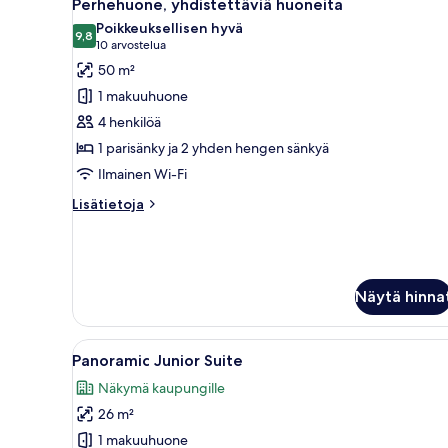
8
Perhehuone, yhdistettäviä huoneita
kaikki
Poikkeuksellisen hyvä
huonetyypin
9,8
9,8 kautta 10
(10
10 arvostelua
Perhehuone,
arvostelua)
50 m²
yhdistettäviä
1 makuuhuone
huoneita
4 henkilöä
kuvat
1 parisänky ja 2 yhden hengen sänkyä
Ilmainen Wi-Fi
Lisätietoja
Lisätietoja
huoneesta
Perhehuone,
yhdistettäviä
huoneita
Näytä hinna
Avaa
Moderni hotellihuone, jossa on
8
Panoramic Junior Suite
kaikki
Näkymä kaupungille
huonetyypin
26 m²
Panoramic
Junior
1 makuuhuone