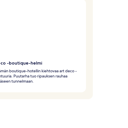
eco -boutique-helmi
tämän boutique-hotellin kiehtovaa art deco -
htuuria. Puutarha tuo ripauksen rauhaa
ääseen tunnelmaan.