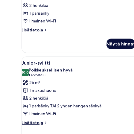
Suite
2 henkilöä
kuvat
1 parisänky
Ilmainen Wi-Fi
Lisätietoja
Lisätietoja
huoneesta
Panoramic
Näytä hinna
Junior
Suite
Avaa
Moderni hotellihuone, jossa on
6
Junior-sviitti
kaikki
Poikkeuksellisen hyvä
huonetyypin
10,0
10,0 kautta 10
(1
1 arvostelu
Junior-
arvostelu)
26 m²
sviitti
1 makuuhuone
kuvat
2 henkilöä
1 parisänky TAI 2 yhden hengen sänkyä
Ilmainen Wi-Fi
Lisätietoja
Lisätietoja
huoneesta
Junior-