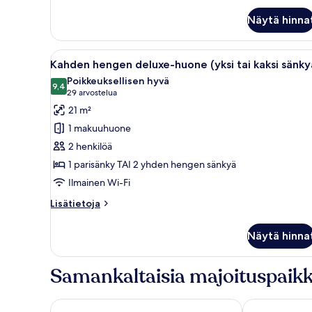
sviitti
Näytä hinna
Avaa
Hotellihuone, jossa on sänky, y
5
Kahden hengen deluxe-huone (yksi tai kaksi sänky
kaikki
Poikkeuksellisen hyvä
huonetyypin
9,4
9,4 kautta 10
(29
29 arvostelua
Kahden
arvostelua)
21 m²
hengen
1 makuuhuone
deluxe-
2 henkilöä
huone
1 parisänky TAI 2 yhden hengen sänkyä
(yksi
Ilmainen Wi-Fi
tai
kaksi
Lisätietoja
Lisätietoja
sänkyä)
huoneesta
Kahden
kuvat
Näytä hinna
hengen
deluxe-
huone
Samankaltaisia majoituspaikk
(yksi
tai
kaksi
Starhotels Anderson
Palazzo Loret