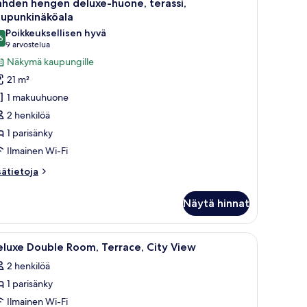
5
hden hengen deluxe-huone, terassi,
ikki
aupunkinäköala
uonetyypin
Poikkeuksellisen hyvä
6
ahden
9,6 kautta 10
(9
9 arvostelua
engen
arvostelua)
Näkymä kaupungille
eluxe-
21 m²
uone,
1 makuuhuone
rassi,
2 henkilöä
aupunkinäköala
1 parisänky
uvat
Ilmainen Wi-Fi
sätietoja
sätietoja
oneesta
ahden
Näytä hinnat
engen
luxe-
one,
äkymä kaupunkiin.
tuoli ja suuri peili.
vaa
Pyöreä pöytä, jonka päällä on aamiaisruokia, ka
2
rassi,
luxe Double Room, Terrace, City View
ikki
upunkinäköala
2 henkilöä
uonetyypin
1 parisänky
eluxe
ouble
Ilmainen Wi-Fi