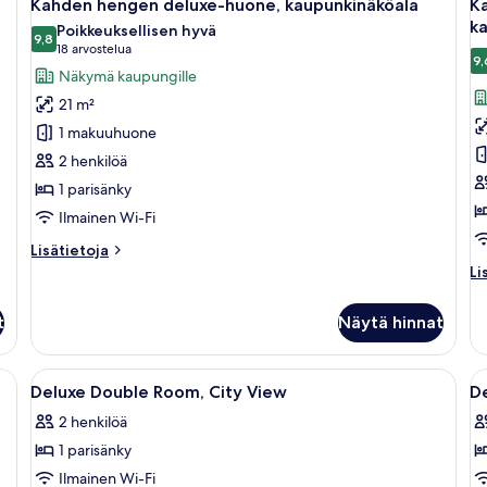
7
Kahden hengen deluxe-huone, kaupunkinäköala
Ka
kaikki
ka
k
Poikkeuksellisen hyvä
huonetyypin
9,8
h
9,8 kautta 10
(18
18 arvostelua
9,
Kahden
K
arvostelua)
Näkymä kaupungille
hengen
h
21 m²
deluxe-
d
1 makuuhuone
huone,
h
2 henkilöä
kaupunkinäköala
te
1 parisänky
kuvat
k
k
Ilmainen Wi-Fi
Lisätietoja
Lisätietoja
huoneesta
Li
Li
Kahden
hu
hengen
K
t
Näytä hinnat
deluxe-
h
huone,
de
kaupunkinäköala
hu
 suuri sänky, työpöytä tuolilla, pieni pöytä ja suuri ikkuna, josta avautuu n
Avaa
Hotellihuone, jossa on sänky, yöpöydät, 
A
7
te
Deluxe Double Room, City View
De
kaikki
ka
ka
2 henkilöä
huonetyypin
h
1 parisänky
Deluxe
D
Double
D
Ilmainen Wi-Fi