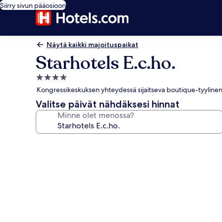
Siirry sivun pääosioon
Näytä kaikki majoituspaikat
Starhotels E.c.ho.
4.0
tähden
Kongressikeskuksen yhteydessä sijaitseva boutique-tyylinen h
majoituspaikka
Valitse päivät nähdäksesi hinnat
Minne olet menossa?
Majoituspaikan
Starhotels
E.c.ho.
valokuvagalleria