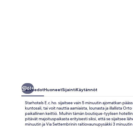
61+
Yleistiedot
Huoneet
Sijainti
Käytännöt
Starhotels E.c.ho. sijaitsee vain 5 minuutin ajomatkan pääss
kuntosali, tai voit nauttia aamiaista, lounasta ja illallista 
paikallinen keittiö. Muihin tämän boutique-tyylisen hotellin
pitävät majoituspaikasta erityisesti siksi, että se sijaitsee l
minuutin ja Via Settembrinin raitiovaunupysäkki 3 minuuti