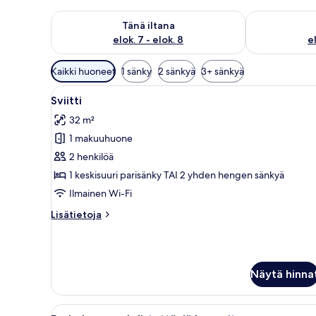
Tarkista tämän illan saatavuus elok. 7 - elok. 8
Tarkista huomi
Tänä iltana
elok. 7 - elok. 8
el
Huoneille
Kaikki huoneet
1 sänky
2 sänkyä
3+ sänkyä
saatavilla
Avaa
Moderni hotellihuone, jossa on
olevia
9
Sviitti
kaikki
suodattimia
32 m²
huonetyypin
1 makuuhuone
Sviitti
kuvat
2 henkilöä
1 keskisuuri parisänky TAI 2 yhden hengen sänkyä
Ilmainen Wi-Fi
Lisätietoja
Lisätietoja
huoneesta
Sviitti
Näytä hinna
Avaa
Hotellihuone, jossa on sänky, ka