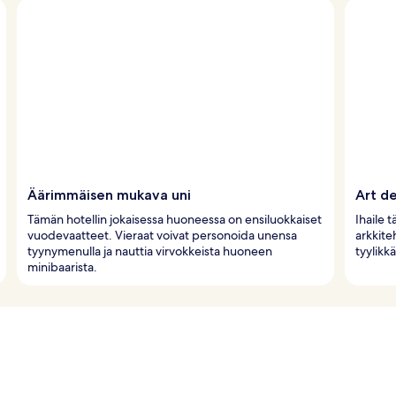
Äärimmäisen mukava uni
Art d
Tämän hotellin jokaisessa huoneessa on ensiluokkaiset
Ihaile 
vuodevaatteet. Vieraat voivat personoida unensa
arkkite
tyynymenulla ja nauttia virvokkeista huoneen
tyylikk
minibaarista.