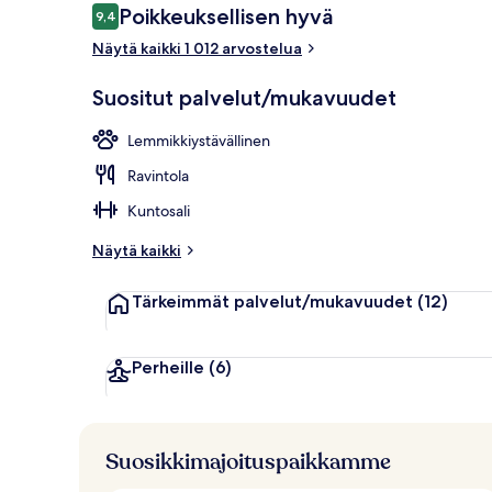
Arvostelut
Poikkeuksellisen hyvä
9,4
9,4 kautta 10.
Näytä kaikki 1 012 arvostelua
Aula
Suositut palvelut/mukavuudet
Lemmikkiystävällinen
Ravintola
Kuntosali
Näytä kaikki
Tärkeimmät palvelut/mukavuudet
(12)
Perheille
(6)
Suosikkimajoituspaikkamme