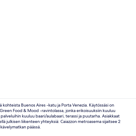
Aula
ä kohteista Buenos Aires -katu ja Porta Venezia. Käytössäsi on
Orto Green Food & Mood -ravintolassa, jonka erikoisuuksiin kuuluu
 palveluihin kuuluu baari/aulabaari, terassi ja puutarha. Asiakkaat
Sviitti | Yle
ähellä julkisen liikenteen yhteyksiä: Caiazzon metroasema sijaitsee 2
n kävelymatkan päässä.