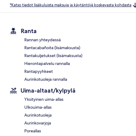
*Katso tiedot lisäkuluista maksuja ja käytäntöjä koskevasta kohdasta
Ranta
Rannan yhteydessä
Rantacabañoita (lisämaksusta)
Rantakuljetukset (lisämaksusta)
Hierontapalvelu rannalla
Rantapyyhkeet
Aurinkotuoleja rannalla
Uima-altaat/kylpylä
Yksityinen uima-allas
Ulkouima-allas
Aurinkotuoleja
Aurinkovarjoja
Poreallas