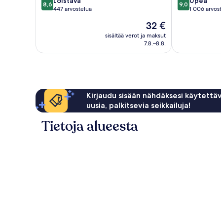
8.6
9.0
Loistava
Upea
8,6
9,0
kautta
kautta
447 arvostelua
1 006 arvos
10,
10,
Hinta
32 €
Loistava,
Upea,
on
447
1 006
sisältää verot ja maksut
32 €
7.8.–8.8.
arvostelua
arvostelua
Kirjaudu sisään nähdäksesi käytettäv
uusia, palkitsevia seikkailuja!
Tietoja alueesta