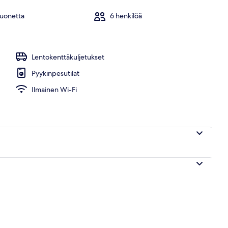
huonetta
6 henkilöä
Lentokenttäkuljetukset
Pyykinpesutilat
Ilmainen Wi-Fi