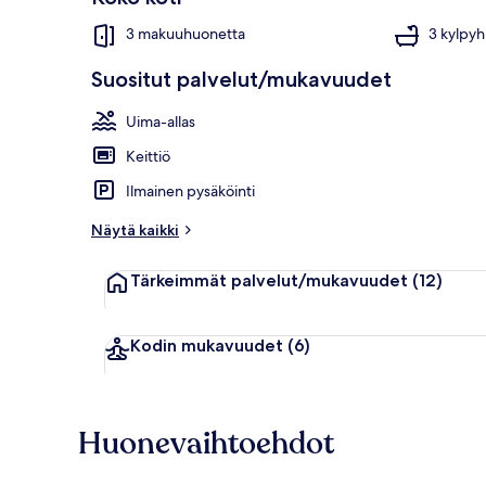
3 makuuhuonetta
3 kylpy
Suositut palvelut/mukavuudet
Rantabaari
Uima-allas
Keittiö
Ilmainen pysäköinti
Näytä kaikki
Tärkeimmät palvelut/mukavuudet
(12)
Kodin mukavuudet
(6)
Huonevaihtoehdot