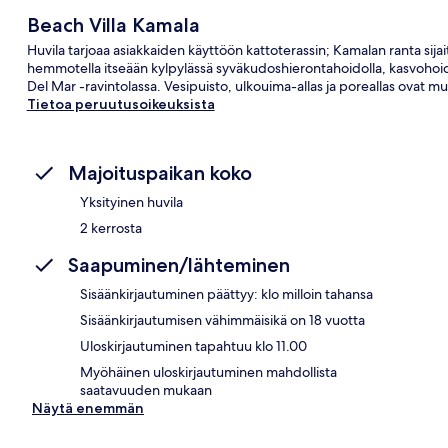
Beach Villa Kamala
Huvila tarjoaa asiakkaiden käyttöön kattoterassin; Kamalan ranta sija
hemmotella itseään kylpylässä syväkudoshierontahoidolla, kasvohoidol
Del Mar -ravintolassa. Vesipuisto, ulkouima-allas ja poreallas ovat mu
Tietoa peruutusoikeuksista
Majoituspaikan koko
Yksityinen huvila
2 kerrosta
Saapuminen/lähteminen
Sisäänkirjautuminen päättyy: klo milloin tahansa
Sisäänkirjautumisen vähimmäisikä on 18 vuotta
Uloskirjautuminen tapahtuu klo 11.00
Myöhäinen uloskirjautuminen mahdollista
saatavuuden mukaan
Näytä enemmän