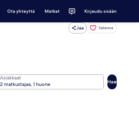
Ota yhteyttä
Matkat
Kirjaudu sisään
Jaa
Tallenna
Asiakkaat
Hae