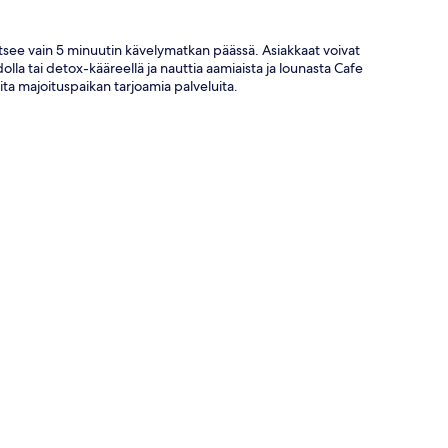
itsee vain 5 minuutin kävelymatkan päässä. Asiakkaat voivat
la tai detox-kääreellä ja nauttia aamiaista ja lounasta Cafe
ita majoituspaikan tarjoamia palveluita.