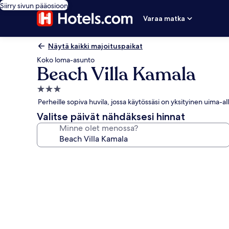
Siirry sivun pääosioon
Varaa matka
Näytä kaikki majoituspaikat
Koko loma-asunto
Beach Villa Kamala
3.0
tähden
Perheille sopiva huvila, jossa käytössäsi on yksityinen uima-al
majoituspaikka
Valitse päivät nähdäksesi hinnat
Minne olet menossa?
Majoituspaikan
Beach
Villa
Kamala
valokuvagalleria