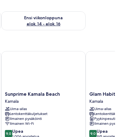
lok. 7 - elok. 9
Tarkista ensi viikonlopun saatavuus elok. 14 - elok. 16
Ensi viikonloppuna
elok. 14 - elok. 16
Sunprime Kamala Beach
Glam Habitat Hotel
Sunprime
Glam
Sunprime Kamala Beach
Glam Habitat Hotel
Kamala
Habitat
Kamala
Kamala
Beach
Hotel
Uima-allas
Uima-allas
Kamala
Kamala
Lentokenttäkuljetukset
Lentokenttäkuljetukset
Ilmainen pysäköinti
Pyykinpesutilat
Ilmainen Wi-Fi
Ilmainen pysäköinti
9.0
9.0
Upea
Upea
9,0
9,0
kautta
kautta
1 006 arvostelua
165 arvostelua