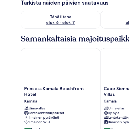
Tarkista näiden päivien saatavuus
Tarkista tämän illan saatavuus elok. 6 - elok. 7
Tarkista huomi
Tänä iltana
elok. 6 - elok. 7
el
Samankaltaisia majoituspaikk
Princess Kamala Beachfront Hotel
Cape Sienna G
Princess
Cape
Princess Kamala Beachfront
Cape Sienn
Kamala
Sienna
Hotel
Villas
Beachfront
Gourmet
Kamala
Kamala
Hotel
Hotel
Kamala
Uima-allas
&
Uima-allas
Lentokenttäkuljetukset
Kylpylä
Villas
Ilmainen pysäköinti
Lentokenttäk
Kamala
Ilmainen Wi-Fi
Ilmainen pysä