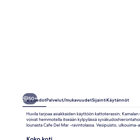
50+
Yleistiedot
Palvelut/mukavuudet
Sijainti
Käytännöt
Huvila tarjoaa asiakkaiden käyttöön kattoterassin; Kamalan 
voivat hemmotella itseään kylpylässä syväkudoshierontahoido
lounasta Cafe Del Mar -ravintolassa. Vesipuisto, ulkouima-al
Koko koti