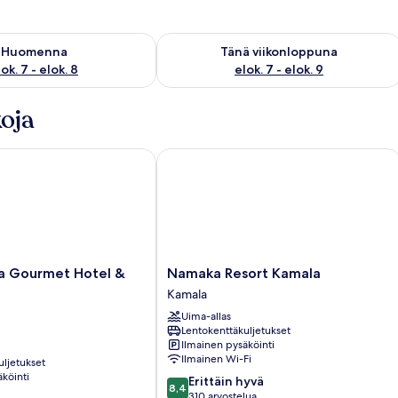
sen saatavuus elok. 7 - elok. 8
Tarkista tämän viikonlopun saatavuus e
Huomenna
Tänä viikonloppuna
ok. 7 - elok. 8
elok. 7 - elok. 9
oja
ourmet Hotel & Villas
Namaka Resort Kamala
Namaka
a Gourmet Hotel &
Namaka Resort Kamala
Resort
Kamala
Kamala
Uima-allas
Kamala
Lentokenttäkuljetukset
Ilmainen pysäköinti
Ilmainen Wi-Fi
uljetukset
köinti
8.4
Erittäin hyvä
8,4
kautta
310 arvostelua