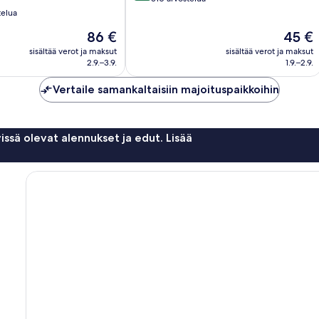
10,
telua
Erittäin
Hinta
Hinta
86 €
45 €
hyvä,
on
on
310
sisältää verot ja maksut
sisältää verot ja maksut
86 €
45 €
arvostelua
2.9.–3.9.
1.9.–2.9.
Vertaile samankaltaisiin majoituspaikkoihin
issä olevat alennukset ja edut. Lisää