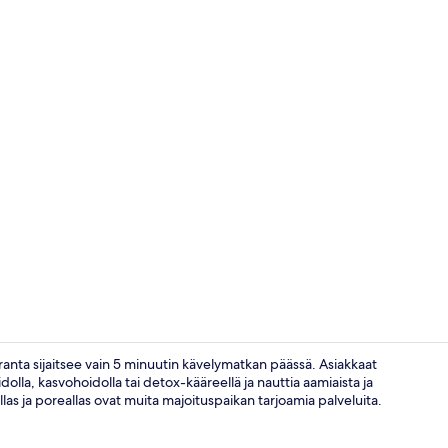
3-Bedroom Po
ranta sijaitsee vain 5 minuutin kävelymatkan päässä. Asiakkaat
lla, kasvohoidolla tai detox-kääreellä ja nauttia aamiaista ja
las ja poreallas ovat muita majoituspaikan tarjoamia palveluita.
Urheilukent