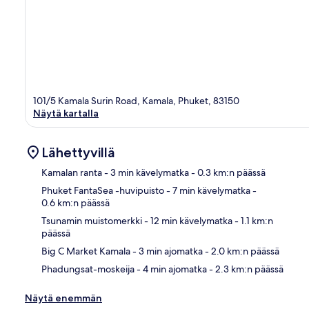
101/5 Kamala Surin Road, Kamala, Phuket, 83150
Näytä kartalla
Lähettyvillä
Kamalan ranta
- 3 min kävelymatka
- 0.3 km:n päässä
Phuket FantaSea -huvipuisto
- 7 min kävelymatka
-
0.6 km:n päässä
Kart
Tsunamin muistomerkki
- 12 min kävelymatka
- 1.1 km:n
päässä
Big C Market Kamala
- 3 min ajomatka
- 2.0 km:n päässä
Phadungsat-moskeija
- 4 min ajomatka
- 2.3 km:n päässä
Näytä enemmän