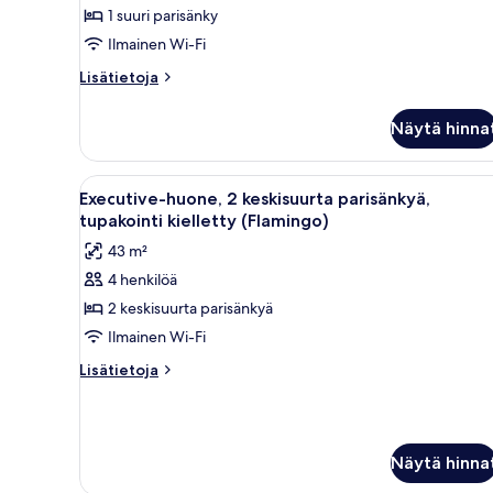
parisänky,
1 suuri parisänky
tupakointi
Ilmainen Wi-Fi
kielletty
Lisätietoja
(Flamingo)
Lisätietoja
huoneesta
kuvat
Huone,
Näytä hinna
1
suuri
parisänky,
Avaa
Hotellihuone, jossa on kaksi s
7
tupakointi
Executive-huone, 2 keskisuurta parisänkyä,
kaikki
kielletty
tupakointi kielletty (Flamingo)
(Flamingo)
huonetyypin
43 m²
Executive-
4 henkilöä
huone,
2 keskisuurta parisänkyä
2
keskisuurta
Ilmainen Wi-Fi
parisänkyä,
Lisätietoja
Lisätietoja
tupakointi
huoneesta
Executive-
kielletty
huone,
(Flamingo)
2
kuvat
Näytä hinna
keskisuurta
parisänkyä,