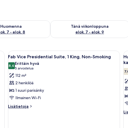
sen saatavuus elok. 7 - elok. 8
Tarkista tämän viikonlopun saatavuus e
Huomenna
Tänä viikonloppuna
ok. 7 - elok. 8
elok. 7 - elok. 9
Avaa
Tilava olohuone, jossa on suuri ikkun
A
5
Fab Vice Presidential Suite, 1 King, Non-Smoking
Hu
kaikki
ka
k
Erittäin hyvä
huonetyypin
8,4
h
8,4 kautta 10
(5
5 arvostelua
7,
Fab
H
arvostelua)
112 m²
Vice
1
2 henkilöä
Presidential
s
1 suuri parisänky
Suite,
p
Ilmainen Wi-Fi
1
t
King,
ki
Lisätietoja
Lisätietoja
huoneesta
Li
Non-
k
Li
Fab
hu
Smoking
(
Vice
Hu
kuvat
k
Presidential
1