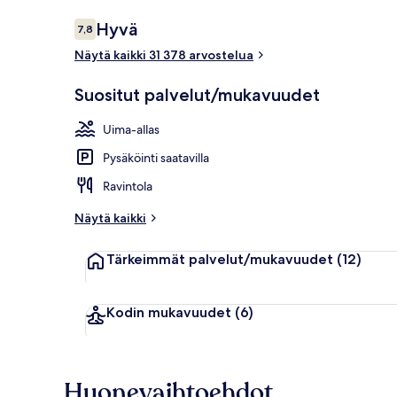
Arvostelut
Hyvä
7,8
7,8 kautta 10.
Näytä kaikki 31 378 arvostelua
Kauden mukai
Suositut palvelut/mukavuudet
Uima-allas
Pysäköinti saatavilla
Ravintola
Näytä kaikki
Tärkeimmät palvelut/mukavuudet
(12)
Kodin mukavuudet
(6)
Huonevaihtoehdot