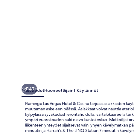
Casino
valokuvagalleria
147+
Yleistiedot
Huoneet
Sijainti
Käytännöt
Flamingo Las Vegas Hotel & Casino tarjoaa asiakkaiden käyt
muutaman askeleen päässä. Asiakkaat voivat nauttia aterioi
kylpylässä syväkudoshierontahoidolla, vartalokääreellä tai k
ympäri vuorokauden auki oleva kuntokeskus. Matkailijat arvo
liikenteen yhteydet sijaitsevat vain lyhyen kävelymatkan p
minuutin ja Harrah’s & The LINQ Station 7 minuutin kävely