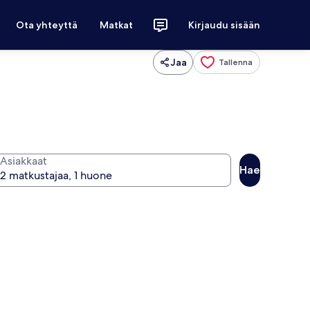
Ota yhteyttä
Matkat
Kirjaudu sisään
Jaa
Tallenna
Asiakkaat
Hae