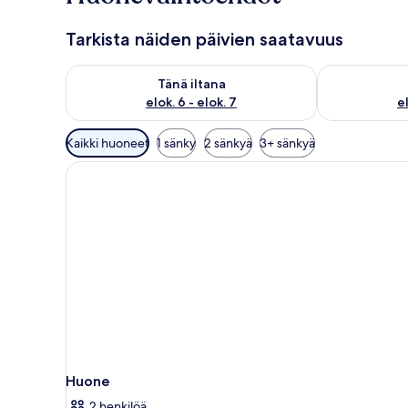
Tarkista näiden päivien saatavuus
Tarkista tämän illan saatavuus elok. 6 - elok. 7
Tarkista huomi
Tänä iltana
elok. 6 - elok. 7
el
Huoneille
Kaikki huoneet
1 sänky
2 sänkyä
3+ sänkyä
saatavilla
olevia
suodattimia
Huone
2 henkilöä