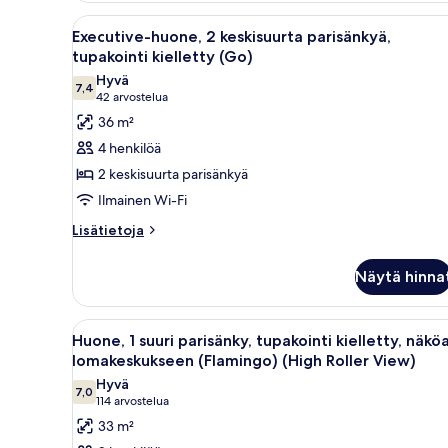
tupakointi
Avaa
Hotellihuone, jossa on kaksi s
kielletty
4
Executive-huone, 2 keskisuurta parisänkyä,
kaikki
(Flamingo)
tupakointi kielletty (Go)
huonetyypin
Hyvä
7,4
Executive-
7,4 kautta 10
(42
42 arvostelua
huone,
arvostelua)
36 m²
2
4 henkilöä
keskisuurta
2 keskisuurta parisänkyä
parisänkyä,
Ilmainen Wi-Fi
tupakointi
Lisätietoja
kielletty
Lisätietoja
huoneesta
(Go)
Executive-
kuvat
Näytä hinna
huone,
2
keskisuurta
Avaa
Hotellihuone, jossa on suuri 
5
parisänkyä,
Huone, 1 suuri parisänky, tupakointi kielletty, näkö
kaikki
tupakointi
lomakeskukseen (Flamingo) (High Roller View)
kielletty
huonetyypin
Hyvä
(Go)
7,0
Huone,
7,0 kautta 10
(114
114 arvostelua
1
arvostelua)
33 m²
suuri