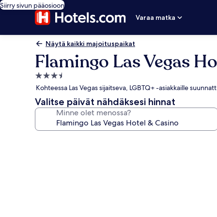
Siirry sivun pääosioon
Varaa matka
Näytä kaikki majoituspaikat
Flamingo Las Vegas Ho
3.5
tähden
Kohteessa Las Vegas sijaitseva, LGBTQ+ -asiakkaille suunnattu
majoituspaikka
Valitse päivät nähdäksesi hinnat
Minne olet menossa?
Majoituspaikan
Flamingo
Las
Vegas
Hotel
&