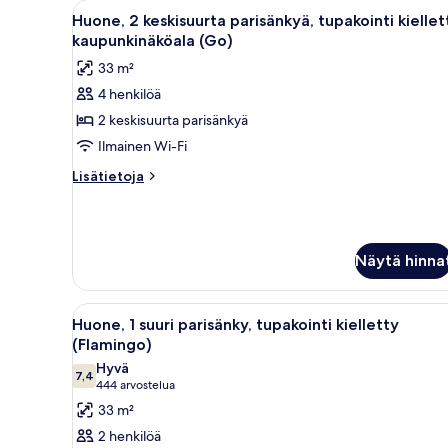
Avaa
Hotellihuone, jossa on suuri sä
4
tupakointi
Huone, 2 keskisuurta parisänkyä, tupakointi kiellet
kaikki
kielletty
kaupunkinäköala (Go)
(Fab)
huonetyypin
33 m²
Huone,
4 henkilöä
2
2 keskisuurta parisänkyä
keskisuurta
parisänkyä,
Ilmainen Wi-Fi
tupakointi
Lisätietoja
Lisätietoja
kielletty,
huoneesta
Huone,
kaupunkinäköala
2
(Go)
keskisuurta
kuvat
Näytä hinna
parisänkyä,
tupakointi
kielletty,
Avaa
Hotellihuone, jossa on suuri 
kaupunkinäköala
5
Huone, 1 suuri parisänky, tupakointi kielletty
kaikki
(Go)
(Flamingo)
huonetyypin
Hyvä
7,4
Huone,
7,4 kautta 10
(444
444 arvostelua
1
arvostelua)
33 m²
suuri
2 henkilöä