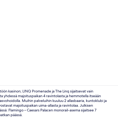
Majoituspai
töön kasinon; LINQ Promenade ja The Linq sijaitsevat vain
ta yhdessä majoituspaikan 4 ravintolasta ja hemmotella itseään
asvohoidolla. Muihin palveluihin kuuluu 2 allasbaaria, kuntoklubi ja
Ravintola
stavat majoituspaikan uima-allasta ja ravintolaa. Julkisen
äässä: Flamingo – Caesars Palacen monorail-asema sijaitsee 7
matkan päässä.