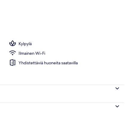
nen ulkouima-allas avoinna 9.00–18.00, maksullisia cabañoita
Kylpylä
Ilmainen Wi-Fi
Yhdistettäviä huoneita saatavilla