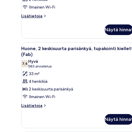
Ilmainen Wi-Fi
Lisätietoja
Lisätietoja
huoneesta
Huone
Näytä hinna
Avaa
Hotellihuone, jossa on kaksi sä
4
Huone, 2 keskisuurta parisänkyä, tupakointi kiellet
kaikki
(Fab)
huonetyypin
Hyvä
7,4
Huone,
7,4 kautta 10
(583
583 arvostelua
2
arvostelua)
33 m²
keskisuurta
4 henkilöä
parisänkyä,
2 keskisuurta parisänkyä
tupakointi
Ilmainen Wi-Fi
kielletty
Lisätietoja
(Fab)
Lisätietoja
huoneesta
kuvat
Huone,
Näytä hinna
2
keskisuurta
parisänkyä,