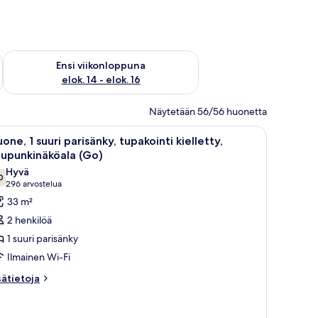
lok. 7 - elok. 9
Tarkista ensi viikonlopun saatavuus elok. 14 - elok. 16
Ensi viikonloppuna
elok. 14 - elok. 16
Näytetään 56/56 huonetta
a, sohva, nojatuoleja, sohvapöytä ja näkymä kaupunkiin.
vaa
Hotellihuone, jossa on suuri sänky, työpöytä
4
one, 1 suuri parisänky, tupakointi kielletty,
ikki
aupunkinäköala (Go)
uonetyypin
Hyvä
0
uone,
7,0 kautta 10
(296
296 arvostelua
arvostelua)
33 m²
uuri
2 henkilöä
arisänky,
1 suuri parisänky
upakointi
Ilmainen Wi-Fi
elletty,
sätietoja
aupunkinäköala
sätietoja
oneesta
Go)
one,
uvat