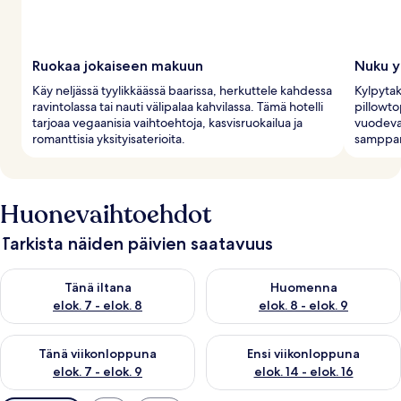
Ruokaa jokaiseen makuun
Nuku yl
Käy neljässä tyylikkäässä baarissa, herkuttele kahdessa
Kylpytak
ravintolassa tai nauti välipalaa kahvilassa. Tämä hotelli
pillowto
tarjoaa vegaanisia vaihtoehtoja, kasvisruokailua ja
vuodeva
romanttisia yksityisaterioita.
samppanj
Huonevaihtoehdot
Tarkista näiden päivien saatavuus
Tarkista tämän illan saatavuus elok. 7 - elok. 8
Tarkista huomisen saatavuus el
Tänä iltana
Huomenna
elok. 7 - elok. 8
elok. 8 - elok. 9
Tarkista tämän viikonlopun saatavuus elok. 7 - elok. 9
Tarkista ensi viikonlopun saatav
Tänä viikonloppuna
Ensi viikonloppuna
elok. 7 - elok. 9
elok. 14 - elok. 16