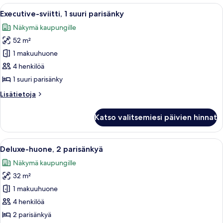
with
Deluxe
Avaa
Hotellihuone, jossa on suuri sänky, p
7
Room
Terrace
Executive-sviitti, 1 suuri parisänky
kaikki
with
kuvat
Näkymä kaupungille
Terrace
huonetyypin
52 m²
Executive-
sviitti,
1 makuuhuone
1
4 henkilöä
suuri
1 suuri parisänky
parisänky
Lisätietoja
Lisätietoja
kuvat
huoneesta
Executive-
Katso valitsemiesi päivien hinnat
sviitti,
1
suuri
Avaa
Hotellihuone, jossa on kaksi sänkyä, y
4
parisänky
Deluxe-huone, 2 parisänkyä
kaikki
Näkymä kaupungille
huonetyypin
32 m²
Deluxe-
huone,
1 makuuhuone
2
4 henkilöä
parisänkyä
2 parisänkyä