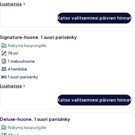
kuvat
Lisätietoja
Lisätietoja
huoneesta
Deluxe-
Katso valitsemiesi päivien hinnat
huone,
2
parisänkyä
Avaa
Moderni hotellihuone, jossa on suuri sän
5
Signature-huone, 1 suuri parisänky
kaikki
Näkymä kaupungille
huonetyypin
79 m²
Signature-
huone,
1 makuuhuone
1
4 henkilöä
suuri
1 suuri parisänky
parisänky
Lisätietoja
Lisätietoja
kuvat
huoneesta
Signature-
Katso valitsemiesi päivien hinnat
huone,
1
suuri
Avaa
Hotellihuone, jossa on suuri sänky, ty
2
parisänky
Deluxe-huone, 1 suuri parisänky
kaikki
Näkymä kaupungille
huonetyypin