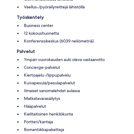
Vaellus-/pyöräilyreittejä lähistöllä
Työskentely
Business center
12 kokoushuonetta
Konferenssikeskus (6039 neliömetriä)
Palvelut
Ympäri vuorokauden auki oleva vastaanotto
Concierge-palvelut
Kiertoajelu-/lippupalvelu
Kuivapesula/pesulapalvelut
Ilmaiset sanomalehdet aulassa
Matkatavarasäilytys
Hääpalvelut
Kielitaitoinen henkilökunta
Portteri/kantaja
Romantiikkapaketteja