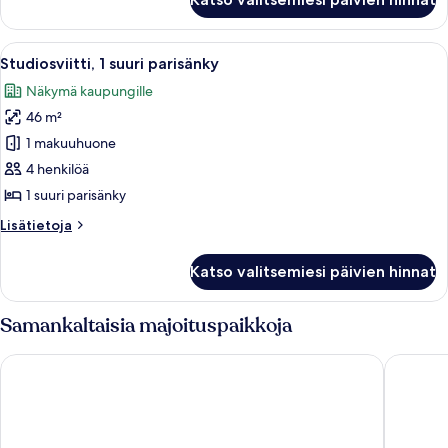
huone,
1
suuri
Avaa
Huoneessa on vihreä sohva, pyöreä pöytä
7
parisänky
Studiosviitti, 1 suuri parisänky
kaikki
(View)
Näkymä kaupungille
huonetyypin
46 m²
Studiosviitti,
1
1 makuuhuone
suuri
4 henkilöä
parisänky
1 suuri parisänky
kuvat
Lisätietoja
Lisätietoja
huoneesta
Studiosviitti,
Katso valitsemiesi päivien hinnat
1
suuri
parisänky
Samankaltaisia majoituspaikkoja
Beverly Hills Marriott
Sofitel L