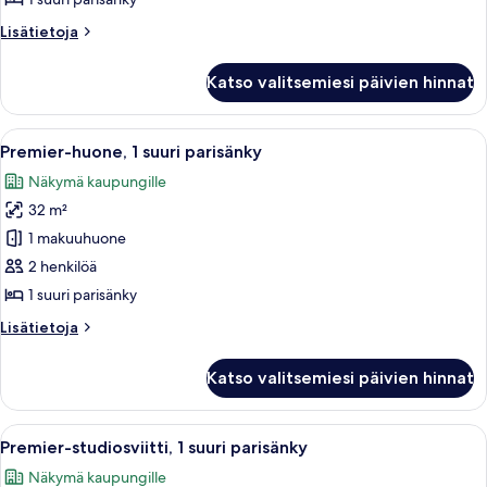
parisänky
Lisätietoja
Lisätietoja
kuvat
huoneesta
Deluxe-
Katso valitsemiesi päivien hinnat
huone,
1
suuri
Avaa
Hotellihuone, jossa on suuri sänky, par
3
parisänky
Premier-huone, 1 suuri parisänky
kaikki
Näkymä kaupungille
huonetyypin
32 m²
Premier-
huone,
1 makuuhuone
1
2 henkilöä
suuri
1 suuri parisänky
parisänky
Lisätietoja
Lisätietoja
kuvat
huoneesta
Premier-
Katso valitsemiesi päivien hinnat
huone,
1
suuri
Avaa
Hotellihuone, jossa on suuri sänky, p
5
parisänky
Premier-studiosviitti, 1 suuri parisänky
kaikki
Näkymä kaupungille
huonetyypin