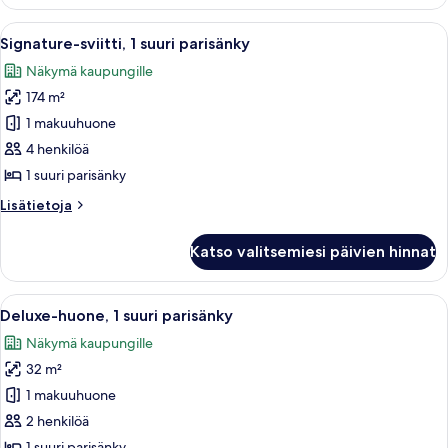
1
suuri
Avaa
Ruokailutila, jossa on pyöreä pöytä j
6
parisänky
Signature-sviitti, 1 suuri parisänky
kaikki
Näkymä kaupungille
huonetyypin
174 m²
Signature-
sviitti,
1 makuuhuone
1
4 henkilöä
suuri
1 suuri parisänky
parisänky
Lisätietoja
Lisätietoja
kuvat
huoneesta
Signature-
Katso valitsemiesi päivien hinnat
sviitti,
1
suuri
Avaa
Hotellihuone, jossa on suuri sänky, ty
2
parisänky
Deluxe-huone, 1 suuri parisänky
kaikki
Näkymä kaupungille
huonetyypin
32 m²
Deluxe-
huone,
1 makuuhuone
1
2 henkilöä
suuri
1 suuri parisänky