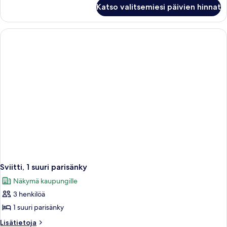
Deluxe-
Katso valitsemiesi päivien hinnat
huone,
1
suuri
parisänky
Sviitti, 1 suuri parisänky
Näkymä kaupungille
3 henkilöä
1 suuri parisänky
Lisätietoja
Lisätietoja