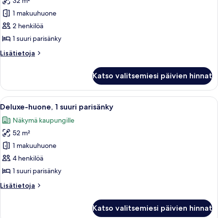
32 m²
Deluxe-
huone,
1 makuuhuone
1
2 henkilöä
suuri
1 suuri parisänky
parisänky
Lisätietoja
Lisätietoja
kuvat
huoneesta
Deluxe-
Katso valitsemiesi päivien hinnat
huone,
1
suuri
Avaa
Hotellihuone, jossa on suuri sänky, p
3
parisänky
Deluxe-huone, 1 suuri parisänky
kaikki
Näkymä kaupungille
huonetyypin
52 m²
Deluxe-
huone,
1 makuuhuone
1
4 henkilöä
suuri
1 suuri parisänky
parisänky
Lisätietoja
Lisätietoja
kuvat
huoneesta
Deluxe-
Katso valitsemiesi päivien hinnat
huone,