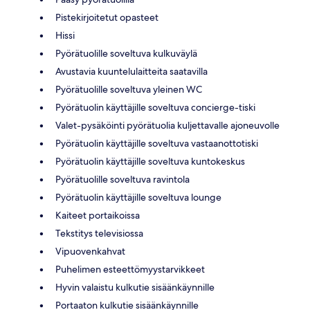
Pistekirjoitetut opasteet
Hissi
Pyörätuolille soveltuva kulkuväylä
Avustavia kuuntelulaitteita saatavilla
Pyörätuolille soveltuva yleinen WC
Pyörätuolin käyttäjille soveltuva concierge-tiski
Valet-pysäköinti pyörätuolia kuljettavalle ajoneuvolle
Pyörätuolin käyttäjille soveltuva vastaanottotiski
Pyörätuolin käyttäjille soveltuva kuntokeskus
Pyörätuolille soveltuva ravintola
Pyörätuolin käyttäjille soveltuva lounge
Kaiteet portaikoissa
Tekstitys televisiossa
Vipuovenkahvat
Puhelimen esteettömyystarvikkeet
Hyvin valaistu kulkutie sisäänkäynnille
Portaaton kulkutie sisäänkäynnille