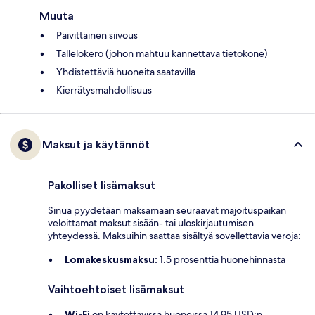
Muuta
Päivittäinen siivous
Tallelokero (johon mahtuu kannettava tietokone)
Yhdistettäviä huoneita saatavilla
Kierrätysmahdollisuus
Maksut ja käytännöt
Pakolliset lisämaksut
Sinua pyydetään maksamaan seuraavat majoituspaikan
veloittamat maksut sisään- tai uloskirjautumisen
yhteydessä. Maksuihin saattaa sisältyä sovellettavia veroja:
Lomakeskusmaksu:
1.5 prosenttia huonehinnasta
Vaihtoehtoiset lisämaksut
Wi-Fi
on käytettävissä huoneissa 14.95 USD:n