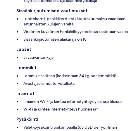
käyttää automatisoituja käännöstyökaluja
Sisäänkirjautumisen vaatimukset
Luottokortti, pankkikortti tai käteistakuumaksu vaaditaan
satunnaisten kulujen varalta
Virallinen kuvallinen henkilöllisyystodistus saatetaan vaatia
Sisäänkirjautumisen alaikäraja on 18
Lapset
Ei vauvansänkyjä
Lemmikit
Lemmikit sallitaan (korkeintaan 34 kg per lemmikki)*
Avustajaeläimet tervetulleita
Internet
Ilmainen Wi-Fi ja kiinteä internetyhteys yleisissä tiloissa
Wi-Fi ja kiinteä internetyhteys huoneissa*
Pysäköinti
Valet-pysäköinti paikan päällä (65 USD per yö; ilman