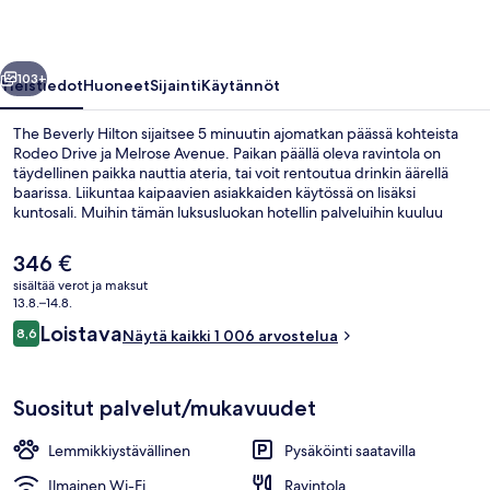
llinen
Seuraava
103+
Yleistiedot
Huoneet
Sijainti
Käytännöt
The Beverly Hilton sijaitsee 5 minuutin ajomatkan päässä kohteista
Rodeo Drive ja Melrose Avenue. Paikan päällä oleva ravintola on
täydellinen paikka nauttia ateria, tai voit rentoutua drinkin äärellä
baarissa. Liikuntaa kaipaavien asiakkaiden käytössä on lisäksi
kuntosali. Muihin tämän luksusluokan hotellin palveluihin kuuluu
terassi ja puutarha. Matkailijat arvostavat suuresti majoituspaikan
avuliasta henkilökuntaa.
Nykyinen
346 €
hinta
sisältää verot ja maksut
on
13.8.–14.8.
Sisäpiha
346 €
Arvostelut
Loistava
8,6
Näytä kaikki 1 006 arvostelua
8,6 kautta 10.
Suositut palvelut/mukavuudet
Lemmikkiystävällinen
Pysäköinti saatavilla
Ilmainen Wi-Fi
Ravintola