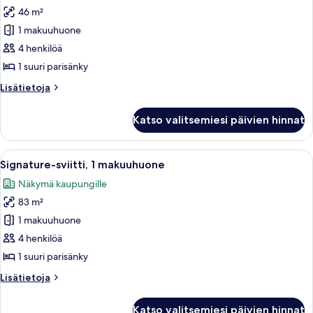
46 m²
Premier-
studiosviitti,
1 makuuhuone
1
4 henkilöä
suuri
1 suuri parisänky
parisänky
Lisätietoja
Lisätietoja
kuvat
huoneesta
Premier-
Katso valitsemiesi päivien hinnat
studiosviitti,
1
suuri
Avaa
Seinällä on neljä kehystettyä kasvitiet
5
parisänky
Signature-sviitti, 1 makuuhuone
kaikki
Näkymä kaupungille
huonetyypin
83 m²
Signature-
sviitti,
1 makuuhuone
1
4 henkilöä
makuuhuone
1 suuri parisänky
kuvat
Lisätietoja
Lisätietoja
huoneesta
Signature-
Katso valitsemiesi päivien hinnat