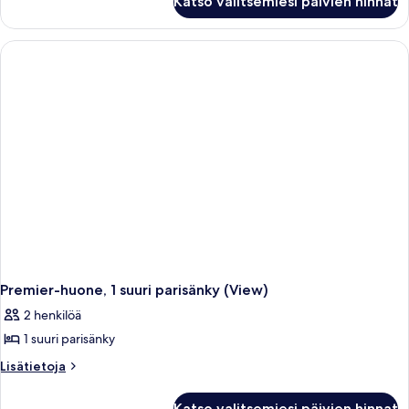
Katso valitsemiesi päivien hinnat
huone,
parisänky,
1
terassi
suuri
parisänky,
kuvat
terassi
Premier-huone, 1 suuri parisänky (View)
2 henkilöä
1 suuri parisänky
Lisätietoja
Lisätietoja
huoneesta
Premier-
Katso valitsemiesi päivien hinnat