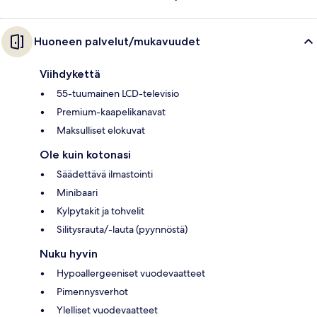
Huoneen palvelut/mukavuudet
Viihdykettä
55-tuumainen LCD-televisio
Premium-kaapelikanavat
Maksulliset elokuvat
Ole kuin kotonasi
Säädettävä ilmastointi
Minibaari
Kylpytakit ja tohvelit
Silitysrauta/-lauta (pyynnöstä)
Nuku hyvin
Hypoallergeeniset vuodevaatteet
Pimennysverhot
Ylelliset vuodevaatteet