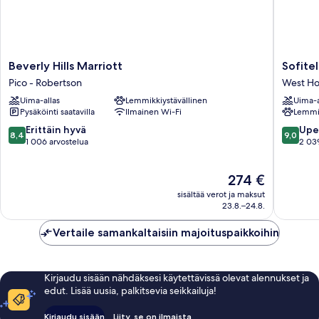
Beverly
Sofitel
Beverly Hills Marriott
Sofitel
Hills
LA
Pico - Robertson
West Ho
Marriott
at
Uima-allas
Lemmikkiystävällinen
Uima-a
Pico
Beverly
Pysäköinti saatavilla
Ilmainen Wi-Fi
Lemmik
-
Hills
Robertson
West
8.4
9.0
Erittäin hyvä
Upe
8,4
9,0
Hollywo
kautta
kautta
1 006 arvostelua
2 03
10,
10,
Erittäin
Upea,
Hinta
274 €
hyvä,
2 039
on
1 006
arvostel
sisältää verot ja maksut
274 €
arvostelua
23.8.–24.8.
Vertaile samankaltaisiin majoituspaikkoihin
Kirjaudu sisään nähdäksesi käytettävissä olevat alennukset ja
edut. Lisää uusia, palkitsevia seikkailuja!
Kirjaudu sisään
Liity, se on ilmaista