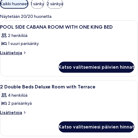
Huoneille
Kaikki huoneet
1 sänky
2 sänkyä
saatavilla
olevia
Näytetään 20/20 huonetta
suodattimia
Avaa
Ylelliset vuodevaatteet, pillowtop-patj
4
POOL SIDE CABANA ROOM WITH ONE KING BED
kaikki
2 henkilöä
huonetyypin
1 suuri parisänky
POOL
SIDE
Lisätietoja
Lisätietoja
huoneesta
CABANA
POOL
ROOM
Katso valitsemiesi päivien hinnat
SIDE
WITH
CABANA
ONE
ROOM
Avaa
Hotellihuone, jossa on kaksi sänkyä, y
4
WITH
KING
2 Double Beds Deluxe Room with Terrace
kaikki
ONE
BED
4 henkilöä
KING
huonetyypin
kuvat
BED
2 parisänkyä
2
Double
Lisätietoja
Lisätietoja
huoneesta
Beds
2
Deluxe
Katso valitsemiesi päivien hinnat
Double
Room
Beds