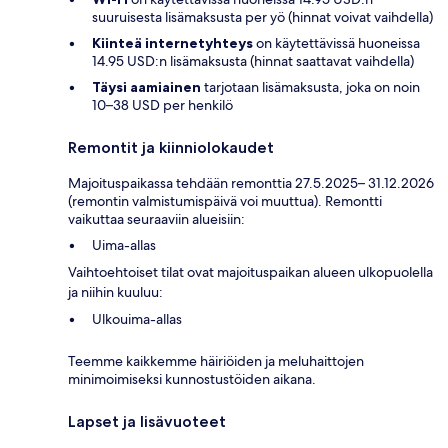
suuruisesta lisämaksusta per yö (hinnat voivat vaihdella)
Kiinteä internetyhteys
on käytettävissä huoneissa
14.95 USD:n lisämaksusta (hinnat saattavat vaihdella)
Täysi aamiainen
tarjotaan lisämaksusta, joka on noin
10–38 USD per henkilö
Remontit ja kiinniolokaudet
Majoituspaikassa tehdään remonttia 27.5.2025– 31.12.2026
(remontin valmistumispäivä voi muuttua). Remontti
vaikuttaa seuraaviin alueisiin:
Uima-allas
Vaihtoehtoiset tilat ovat majoituspaikan alueen ulkopuolella
ja niihin kuuluu:
Ulkouima-allas
Teemme kaikkemme häiriöiden ja meluhaittojen
minimoimiseksi kunnostustöiden aikana.
Lapset ja lisävuoteet