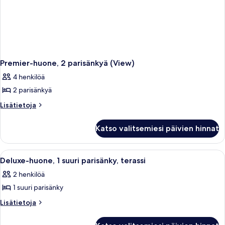
Premier-huone, 2 parisänkyä (View)
4 henkilöä
2 parisänkyä
Lisätietoja
Lisätietoja
huoneesta
Premier-
Katso valitsemiesi päivien hinnat
huone,
2
parisänkyä
Avaa
Hotellihuone, jossa on suuri sänky, par
3
(View)
Deluxe-huone, 1 suuri parisänky, terassi
kaikki
2 henkilöä
huonetyypin
1 suuri parisänky
Deluxe-
huone,
Lisätietoja
Lisätietoja
huoneesta
1
Deluxe-
suuri