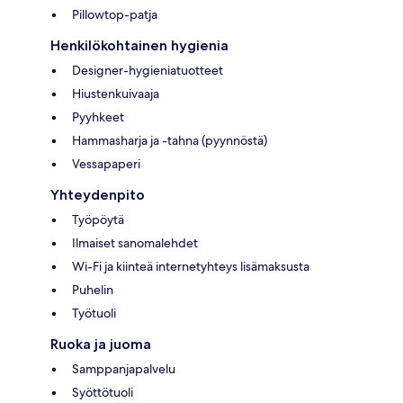
Pillowtop-patja
Henkilökohtainen hygienia
Designer-hygieniatuotteet
Hiustenkuivaaja
Pyyhkeet
Hammasharja ja -tahna (pyynnöstä)
Vessapaperi
Yhteydenpito
Työpöytä
Ilmaiset sanomalehdet
Wi-Fi ja kiinteä internetyhteys lisämaksusta
Puhelin
Työtuoli
Ruoka ja juoma
Samppanjapalvelu
Syöttötuoli