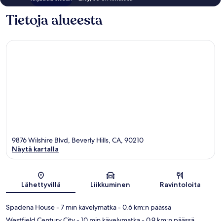
Tietoja alueesta
9876 Wilshire Blvd, Beverly Hills, CA, 90210
Näytä kartalla
Kartta
Lähettyvillä
Liikkuminen
Ravintoloita
Spadena House
- 7 min kävelymatka
- 0.6 km:n päässä
Westfield Century City
- 10 min kävelymatka
- 0.9 km:n päässä