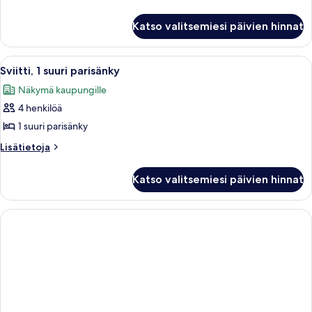
huoneesta
Sviitti,
Katso valitsemiesi päivien hinnat
1
suuri
parisänky
Avaa
Hotellihuone, jossa on sänky, tuoli, pe
6
Sviitti, 1 suuri parisänky
kaikki
Näkymä kaupungille
huonetyypin
4 henkilöä
Sviitti,
1
1 suuri parisänky
suuri
Lisätietoja
Lisätietoja
parisänky
huoneesta
Sviitti,
kuvat
Katso valitsemiesi päivien hinnat
1
suuri
parisänky