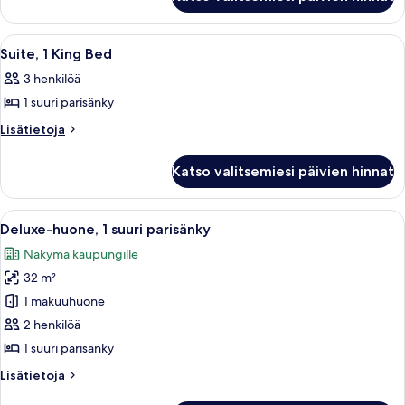
sviitti,
1
makuuhuone
Avaa
Ylelliset vuodevaatteet, pillowtop-patj
13
Suite, 1 King Bed
kaikki
3 henkilöä
huonetyypin
1 suuri parisänky
Suite,
1
Lisätietoja
Lisätietoja
huoneesta
King
Suite,
Bed
Katso valitsemiesi päivien hinnat
1
kuvat
King
Bed
Avaa
Hotellihuone, jossa on suuri sänky, par
6
Deluxe-huone, 1 suuri parisänky
kaikki
Näkymä kaupungille
huonetyypin
32 m²
Deluxe-
huone,
1 makuuhuone
1
2 henkilöä
suuri
1 suuri parisänky
parisänky
Lisätietoja
Lisätietoja
kuvat
huoneesta