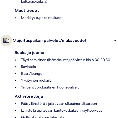
kulkurajoituksia)
Muut tiedot
Merkityt tupakointialueet
Majoituspaikan palvelut/mukavuudet
Ruoka ja juoma
Täysi aamiainen (lisämaksusta) päivittäin klo 6.30–10.30
Ravintola
Baari/lounge
Yksityinen ruokailu
Ympärivuorokautinen huonepalvelu
Aktiviteetteja
Pääsy lähistöllä sijaitsevaan ulkouima-altaaseen
Lähistöllä sijaitsevan kuntokeskuksen käyttöoikeus
Golfmahdollisuus lähistöllä