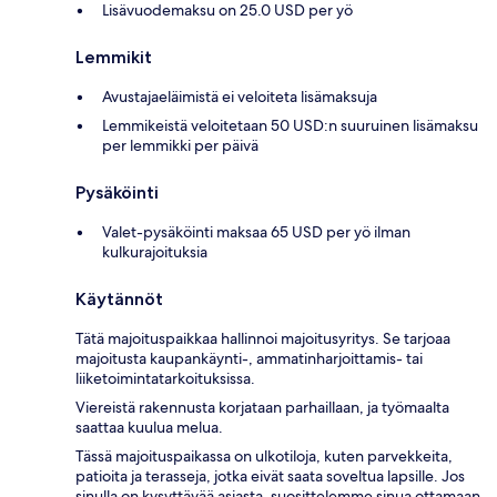
Lisävuodemaksu on 25.0 USD per yö
Lemmikit
Avustajaeläimistä ei veloiteta lisämaksuja
Lemmikeistä veloitetaan 50 USD:n suuruinen lisämaksu
per lemmikki per päivä
Pysäköinti
Valet-pysäköinti maksaa 65 USD per yö ilman
kulkurajoituksia
Käytännöt
Tätä majoituspaikkaa hallinnoi majoitusyritys. Se tarjoaa
majoitusta kaupankäynti-, ammatinharjoittamis- tai
liiketoimintatarkoituksissa.
Viereistä rakennusta korjataan parhaillaan, ja työmaalta
saattaa kuulua melua.
Tässä majoituspaikassa on ulkotiloja, kuten parvekkeita,
patioita ja terasseja, jotka eivät saata soveltua lapsille. Jos
sinulla on kysyttävää asiasta, suosittelemme sinua ottamaan