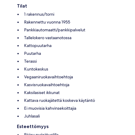
Tilat
1 rakennus/torni
Rakennettu vuonna 1955
Pankkiautomaatti/pankkipalvelut
Tallelokero vastaanotossa
Kattopuutarha
Puutarha
Terassi
Kuntokeskus
Vegaaniruokavaihtoehtoja
Kasvisruokavaihtoehtoja
Kaksilasiset ikkunat
Kattava ruokajätettä koskeva käytäntö
Ei muovisia kahvinsekoittajia
Juhlasali
Esteettömyys
Pääsy pyörätuolilla