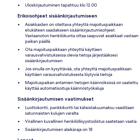
Uloskirjautuminen tapahtuu klo 12.00
Erikoisohjeet sisäänkirjautumiseen
Asiakkaiden on otettava yhteyttä majoituspaikkaan
etukäteen saadakseen sisäänkirjautumisohjeet.
Vastaanoton henkilökunta ottaa saapuvat asiakkaat vastaan
paikan päällä.
Ota majoituspaikkaan yhteyttä käyttäen
varausvahvistuksessa olevia tietoja järjestääksesi
sisäänkirjautumisen
Jos sinulla on kysyttävää, ota yhteyttä majoituspaikkaan
käyttäen varausvahvistuksesta löytyviä tietoja
Majoituspaikan antamien tietojen käännöksissä on saatettu
käyttää automatisoituja käännöstyökaluja
Sisäänkirjautumisen vaatimukset
Luottokortti, pankkikortti tai käteistakuumaksu vaaditaan
satunnaisten kulujen varalta
Virallinen kuvallinen henkilöllisyystodistus saatetaan vaatia
Sisäänkirjautumisen alaikäraja on 18