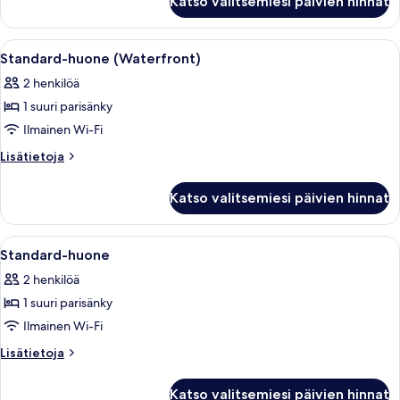
Katso valitsemiesi päivien hinnat
King
Room
Avaa
Moderni hotellihuone, jossa on suuri 
6
Standard-huone (Waterfront)
kaikki
2 henkilöä
huonetyypin
1 suuri parisänky
Standard-
huone
Ilmainen Wi-Fi
(Waterfront)
Lisätietoja
Lisätietoja
kuvat
huoneesta
Standard-
Katso valitsemiesi päivien hinnat
huone
(Waterfront)
Avaa
Hotellihuone, jossa on sänky, työpöytä, 
6
Standard-huone
kaikki
2 henkilöä
huonetyypin
1 suuri parisänky
Standard-
huone
Ilmainen Wi-Fi
kuvat
Lisätietoja
Lisätietoja
huoneesta
Standard-
Katso valitsemiesi päivien hinnat
huone