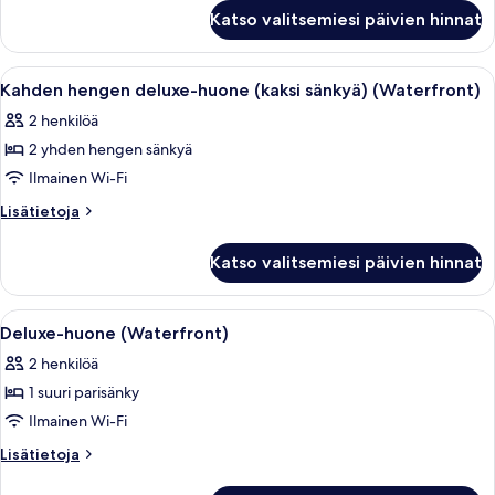
Duplex
Katso valitsemiesi päivien hinnat
Loft
Avaa
Kahden hengen deluxe-huone (kaksi sän
6
Kahden hengen deluxe-huone (kaksi sänkyä) (Waterfront)
kaikki
2 henkilöä
huonetyypin
2 yhden hengen sänkyä
Kahden
hengen
Ilmainen Wi-Fi
deluxe-
Lisätietoja
Lisätietoja
huone
huoneesta
Kahden
(kaksi
Katso valitsemiesi päivien hinnat
hengen
sänkyä)
deluxe-
(Waterfront)
huone
Avaa
Hotellihuone, jossa on suuri sänky, tuo
6
kuvat
(kaksi
Deluxe-huone (Waterfront)
kaikki
sänkyä)
2 henkilöä
(Waterfront)
huonetyypin
1 suuri parisänky
Deluxe-
huone
Ilmainen Wi-Fi
(Waterfront)
Lisätietoja
Lisätietoja
kuvat
huoneesta
Deluxe-