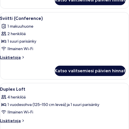
(Admiral)
Avaa
Moderni hotellihuone, jossa on ruokailu
5
Sviitti (Conference)
kaikki
1 makuuhuone
huonetyypin
2 henkilöä
Sviitti
(Conference)
1 suuri parisänky
kuvat
Ilmainen Wi-Fi
Lisätietoja
Lisätietoja
huoneesta
Sviitti
Katso valitsemiesi päivien hinnat
(Conference)
Avaa
Moderni olohuone, jossa on sininen so
5
Duplex Loft
kaikki
4 henkilöä
huonetyypin
1 vuodesohva (125–150 cm leveä) ja 1 suuri parisänky
Duplex
Loft
Ilmainen Wi-Fi
kuvat
Lisätietoja
Lisätietoja
huoneesta