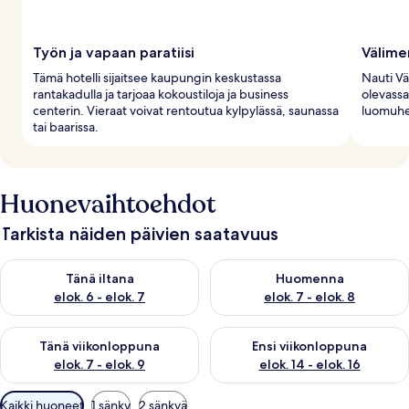
Työn ja vapaan paratiisi
Välime
Tämä hotelli sijaitsee kaupungin keskustassa
Nauti Vä
rantakadulla ja tarjoaa kokoustiloja ja business
olevassa 
centerin. Vieraat voivat rentoutua kylpylässä, saunassa
luomuher
tai baarissa.
Huonevaihtoehdot
Tarkista näiden päivien saatavuus
Tarkista tämän illan saatavuus elok. 6 - elok. 7
Tarkista huomisen saatavuus el
Tänä iltana
Huomenna
elok. 6 - elok. 7
elok. 7 - elok. 8
Tarkista tämän viikonlopun saatavuus elok. 7 - elok. 9
Tarkista ensi viikonlopun saatav
Tänä viikonloppuna
Ensi viikonloppuna
elok. 7 - elok. 9
elok. 14 - elok. 16
Huoneille
Kaikki huoneet
1 sänky
2 sänkyä