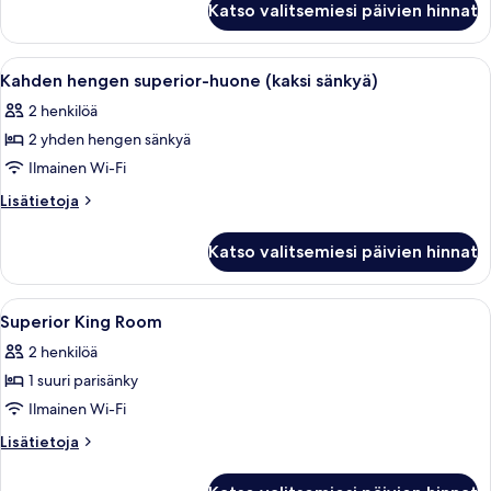
Katso valitsemiesi päivien hinnat
huone
(Waterfront)
Avaa
Hotellihuone, jossa on kaksi erillistä 
5
Kahden hengen superior-huone (kaksi sänkyä)
kaikki
2 henkilöä
huonetyypin
2 yhden hengen sänkyä
Kahden
hengen
Ilmainen Wi-Fi
superior-
Lisätietoja
Lisätietoja
huone
huoneesta
Kahden
(kaksi
Katso valitsemiesi päivien hinnat
hengen
sänkyä)
superior-
kuvat
huone
Avaa
Superior King Room | Ylelliset vuodeva
5
(kaksi
Superior King Room
kaikki
sänkyä)
2 henkilöä
huonetyypin
1 suuri parisänky
Superior
King
Ilmainen Wi-Fi
Room
Lisätietoja
Lisätietoja
kuvat
huoneesta
Superior