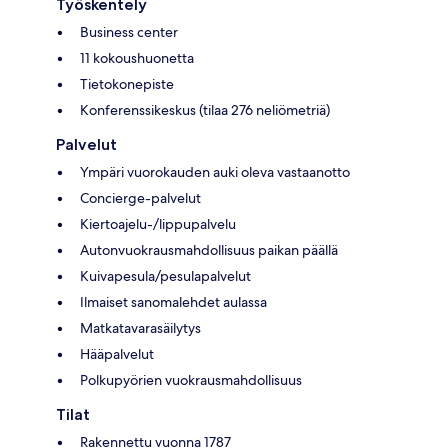
Työskentely
Business center
11 kokoushuonetta
Tietokonepiste
Konferenssikeskus (tilaa 276 neliömetriä)
Palvelut
Ympäri vuorokauden auki oleva vastaanotto
Concierge-palvelut
Kiertoajelu-/lippupalvelu
Autonvuokrausmahdollisuus paikan päällä
Kuivapesula/pesulapalvelut
Ilmaiset sanomalehdet aulassa
Matkatavarasäilytys
Hääpalvelut
Polkupyörien vuokrausmahdollisuus
Tilat
Rakennettu vuonna 1787