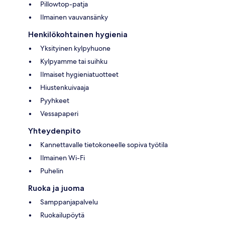
Pillowtop-patja
Ilmainen vauvansänky
Henkilökohtainen hygienia
Yksityinen kylpyhuone
Kylpyamme tai suihku
Ilmaiset hygieniatuotteet
Hiustenkuivaaja
Pyyhkeet
Vessapaperi
Yhteydenpito
Kannettavalle tietokoneelle sopiva työtila
Ilmainen Wi-Fi
Puhelin
Ruoka ja juoma
Samppanjapalvelu
Ruokailupöytä