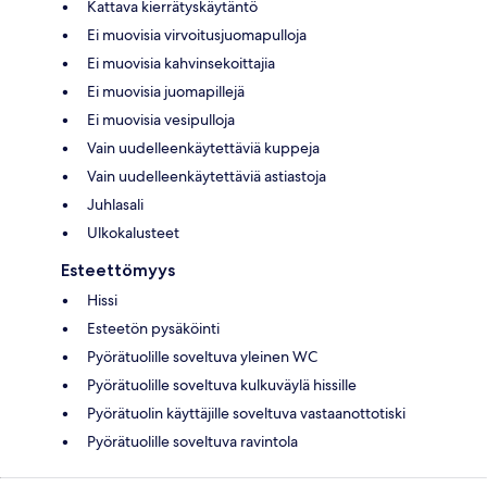
Kattava kierrätyskäytäntö
Ei muovisia virvoitusjuomapulloja
Ei muovisia kahvinsekoittajia
Ei muovisia juomapillejä
Ei muovisia vesipulloja
Vain uudelleenkäytettäviä kuppeja
Vain uudelleenkäytettäviä astiastoja
Juhlasali
Ulkokalusteet
Esteettömyys
Hissi
Esteetön pysäköinti
Pyörätuolille soveltuva yleinen WC
Pyörätuolille soveltuva kulkuväylä hissille
Pyörätuolin käyttäjille soveltuva vastaanottotiski
Pyörätuolille soveltuva ravintola