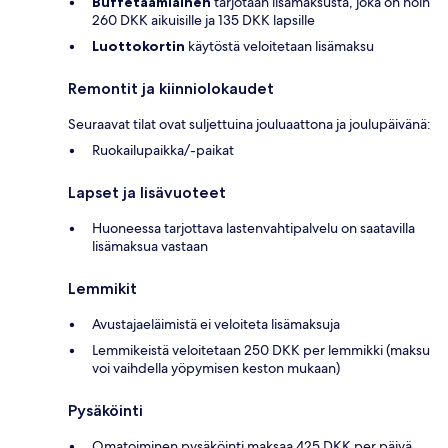
Buffetaamiainen
tarjotaan lisämaksusta, joka on noin
260 DKK aikuisille ja 135 DKK lapsille
Luottokortin
käytöstä veloitetaan lisämaksu
Remontit ja kiinniolokaudet
Seuraavat tilat ovat suljettuina jouluaattona ja joulupäivänä:
Ruokailupaikka/-paikat
Lapset ja lisävuoteet
Huoneessa tarjottava lastenvahtipalvelu on saatavilla
lisämaksua vastaan
Lemmikit
Avustajaeläimistä ei veloiteta lisämaksuja
Lemmikeistä veloitetaan 250 DKK per lemmikki (maksu
voi vaihdella yöpymisen keston mukaan)
Pysäköinti
Omatoiminen pysäköinti maksaa 425 DKK per päivä