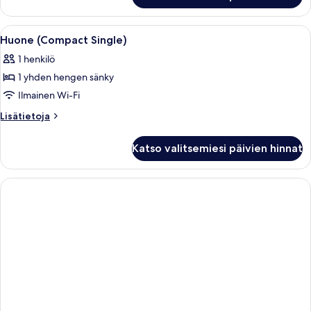
Avaa
Hotellihuone, jossa on puinen työpöyt
5
Huone (Compact Single)
kaikki
1 henkilö
huonetyypin
1 yhden hengen sänky
Huone
(Compact
Ilmainen Wi-Fi
Single)
Lisätietoja
Lisätietoja
kuvat
huoneesta
Huone
Katso valitsemiesi päivien hinnat
(Compact
Single)