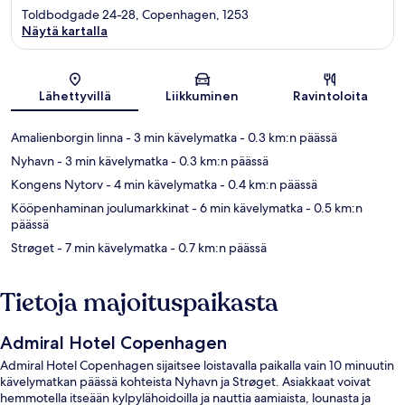
Toldbodgade 24-28, Copenhagen, 1253
Näytä kartalla
Kartta
Lähettyvillä
Liikkuminen
Ravintoloita
Amalienborgin linna
- 3 min kävelymatka
- 0.3 km:n päässä
Nyhavn
- 3 min kävelymatka
- 0.3 km:n päässä
Kongens Nytorv
- 4 min kävelymatka
- 0.4 km:n päässä
Kööpenhaminan joulumarkkinat
- 6 min kävelymatka
- 0.5 km:n
päässä
Strøget
- 7 min kävelymatka
- 0.7 km:n päässä
Tietoja majoituspaikasta
Admiral Hotel Copenhagen
Admiral Hotel Copenhagen sijaitsee loistavalla paikalla vain 10 minuutin
kävelymatkan päässä kohteista Nyhavn ja Strøget. Asiakkaat voivat
hemmotella itseään kylpylähoidoilla ja nauttia aamiaista, lounasta ja