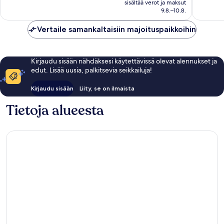
sisältää verot ja maksut
1 168
arvostel
398 €
9.8.–10.8.
arvostelua
Vertaile samankaltaisiin majoituspaikkoihin
Kirjaudu sisään nähdäksesi käytettävissä olevat alennukset ja
edut. Lisää uusia, palkitsevia seikkailuja!
Kirjaudu sisään
Liity, se on ilmaista
Tietoja alueesta