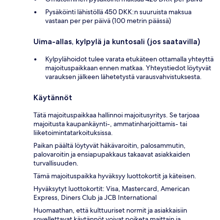
Pysäköinti lähistöllä 450 DKK:n suuruista maksua
vastaan per per päivä (100 metrin päässä)
Uima-allas, kylpylä ja kuntosali (jos saatavilla)
Kylpylähoidot tulee varata etukäteen ottamalla yhteyttä
majoituspaikkaan ennen matkaa. Yhteystiedot löytyvät
varauksen jälkeen lähetetystä varausvahvistuksesta.
Käytännöt
Tätä majoituspaikkaa hallinnoi majoitusyritys. Se tarjoaa
majoitusta kaupankäynti-, ammatinharjoittamis- tai
liiketoimintatarkoituksissa.
Paikan päältä löytyvät häkävaroitin, palosammutin,
palovaroitin ja ensiapupakkaus takaavat asiakkaiden
turvallisuuden.
Tämä majoituspaikka hyväksyy luottokortit ja käteisen.
Hyväksytyt luottokortit: Visa, Mastercard, American
Express, Diners Club ja JCB International
Huomaathan, että kulttuuriset normit ja asiakkaisiin
sovellettavat käytännöt voivat poiketa maittain ja