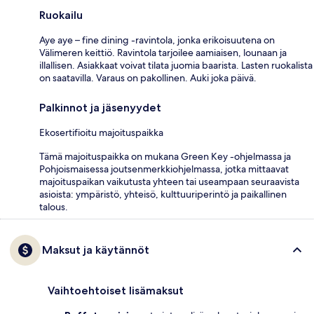
Ruokailu
Aye aye – fine dining -ravintola, jonka erikoisuutena on
Välimeren keittiö. Ravintola tarjoilee aamiaisen, lounaan ja
illallisen. Asiakkaat voivat tilata juomia baarista. Lasten ruokalista
on saatavilla. Varaus on pakollinen. Auki joka päivä.
Palkinnot ja jäsenyydet
Ekosertifioitu majoituspaikka
Tämä majoituspaikka on mukana Green Key -ohjelmassa ja
Pohjoismaisessa joutsenmerkkiohjelmassa, jotka mittaavat
majoituspaikan vaikutusta yhteen tai useampaan seuraavista
asioista: ympäristö, yhteisö, kulttuuriperintö ja paikallinen
talous.
Maksut ja käytännöt
Vaihtoehtoiset lisämaksut