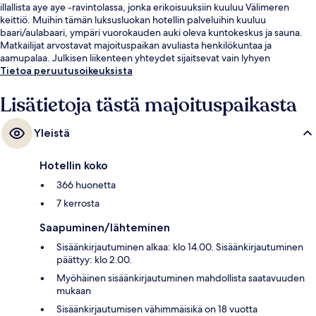
illallista aye aye -ravintolassa, jonka erikoisuuksiin kuuluu Välimeren
keittiö. Muihin tämän luksusluokan hotellin palveluihin kuuluu
baari/aulabaari, ympäri vuorokauden auki oleva kuntokeskus ja sauna.
Matkailijat arvostavat majoituspaikan avuliasta henkilökuntaa ja
aamupalaa. Julkisen liikenteen yhteydet sijaitsevat vain lyhyen
kävelymatkan päässä: Kongens Nytorvin asema sijaitsee 8 minuutin ja
Tietoa peruutusoikeuksista
Marmorkirkenin asema 9 minuutin kävelymatkan päässä.
Lisätietoja tästä majoituspaikasta
Yleistä
Hotellin koko
366 huonetta
7 kerrosta
Saapuminen/lähteminen
Sisäänkirjautuminen alkaa: klo 14.00. Sisäänkirjautuminen
päättyy: klo 2.00.
Myöhäinen sisäänkirjautuminen mahdollista saatavuuden
mukaan
Sisäänkirjautumisen vähimmäisikä on 18 vuotta