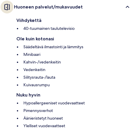
Huoneen palvelut/mukavuudet
Viihdykettä
40-tuumainen taulutelevisio
Ole kuin kotonasi
Säädeltävä ilmastointi ja lämmitys
Minibaari
Kahvin-/vedenkeitin
Vedenkeitin
Silitysrauta-/lauta
Kuivausrumpu
Nuku hyvin
Hypoallergeeniset vuodevaatteet
Pimennysverhot
Äänieristetyt huoneet
Ylelliset vuodevaatteet