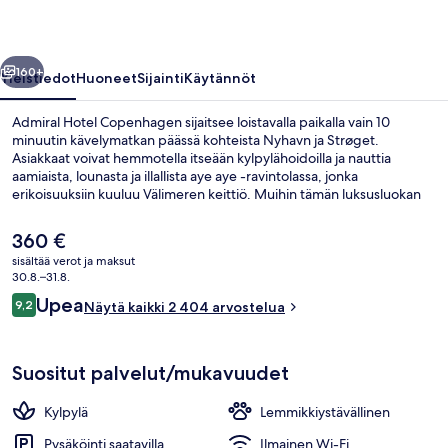
llinen
Seuraava
160+
Yleistiedot
Huoneet
Sijainti
Käytännöt
Admiral Hotel Copenhagen sijaitsee loistavalla paikalla vain 10
minuutin kävelymatkan päässä kohteista Nyhavn ja Strøget.
Asiakkaat voivat hemmotella itseään kylpylähoidoilla ja nauttia
aamiaista, lounasta ja illallista aye aye -ravintolassa, jonka
erikoisuuksiin kuuluu Välimeren keittiö. Muihin tämän luksusluokan
hotellin palveluihin kuuluu baari/aulabaari, ympäri vuorokauden auki
oleva kuntokeskus ja sauna. Matkailijat arvostavat majoituspaikan
Nykyinen
360 €
avuliasta henkilökuntaa ja aamupalaa. Julkisen liikenteen yhteydet
hinta
sisältää verot ja maksut
sijaitsevat vain lyhyen kävelymatkan päässä: Kongens Nytorvin
on
30.8.–31.8.
asema sijaitsee 8 minuutin ja Marmorkirkenin asema 9 minuutin
Huvivenesatama
360 €
Arvostelut
kävelymatkan päässä.
Upea
9,2
Näytä kaikki 2 404 arvostelua
9,2 kautta 10.
Suositut palvelut/mukavuudet
Kylpylä
Lemmikkiystävällinen
Pysäköinti saatavilla
Ilmainen Wi-Fi