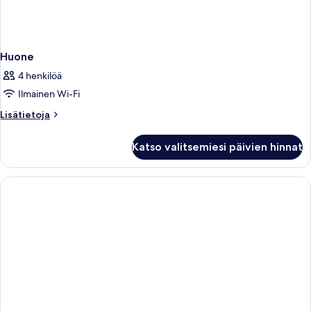
Huone
4 henkilöä
Ilmainen Wi-Fi
Lisätietoja
Lisätietoja
huoneesta
Huone
Katso valitsemiesi päivien hinnat