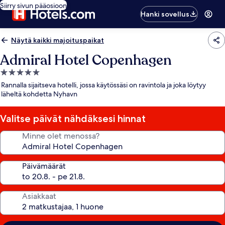
Siirry sivun pääosioon
Hanki sovellus
Näytä kaikki majoituspaikat
Admiral Hotel Copenhagen
5.0
tähden
Rannalla sijaitseva hotelli, jossa käytössäsi on ravintola ja joka löytyy
majoituspaikka
läheltä kohdetta Nyhavn
Valitse päivät nähdäksesi hinnat
Minne olet menossa?
Päivämäärät
Asiakkaat