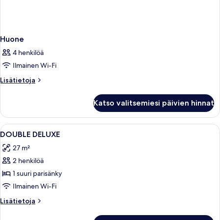
Huone
4 henkilöä
Ilmainen Wi-Fi
Lisätietoja
Lisätietoja
huoneesta
Huone
Katso valitsemiesi päivien hinnat
Avaa
Huone, jossa on sänky, työpöytä, tuoli, 
3
DOUBLE DELUXE
kaikki
27 m²
huonetyypin
2 henkilöä
DOUBLE
DELUXE
1 suuri parisänky
kuvat
Ilmainen Wi-Fi
Lisätietoja
Lisätietoja
huoneesta
DOUBLE