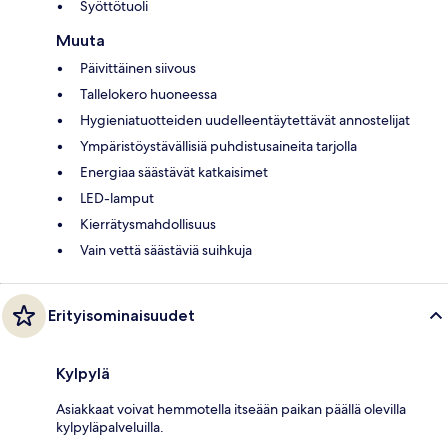
Syöttötuoli
Muuta
Päivittäinen siivous
Tallelokero huoneessa
Hygieniatuotteiden uudelleentäytettävät annostelijat
Ympäristöystävällisiä puhdistusaineita tarjolla
Energiaa säästävät katkaisimet
LED-lamput
Kierrätysmahdollisuus
Vain vettä säästäviä suihkuja
Erityisominaisuudet
Kylpylä
Asiakkaat voivat hemmotella itseään paikan päällä olevilla
kylpyläpalveluilla.