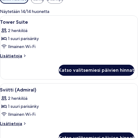
saatavilla
olevia
Näytetään 14/14 huonetta
suodattimia
Avaa
Moderni hotellihuone, jossa on näkyvill
6
Tower Suite
kaikki
2 henkilöä
huonetyypin
1 suuri parisänky
Tower
Suite
Ilmainen Wi-Fi
kuvat
Lisätietoja
Lisätietoja
huoneesta
Tower
Katso valitsemiesi päivien hinnat
Suite
Avaa
Sviitti (Admiral) | Ylelliset vuodevaatt
5
Sviitti (Admiral)
kaikki
2 henkilöä
huonetyypin
1 suuri parisänky
Sviitti
(Admiral)
Ilmainen Wi-Fi
kuvat
Lisätietoja
Lisätietoja
huoneesta
Sviitti
Katso valitsemiesi päivien hinnat