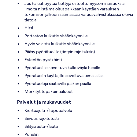
Jos haluat pyytää tiettyjä esteettömyysominaisuuksia,
ilmoita niistä majoituspaikkaan käyttäen varauksen
tekemisen jälkeen saamassasi varausvahvistuksessa olevia
tietoja.
Hissi
Portaaton kulkutie sisäänkäynnille
Hyvin valaistu kulkutie sisäänkäynnille
Pääsy pyörätuolilla (tietyin rajoituksin)
Esteetön pysäköinti
Pyörätuolille soveltuva kulkuväylä hissille
Pyörätuolin käyttäjille soveltuva uima-allas
Pyörätuoleja saatavilla paikan päällä
Merkityt tupakointialueet
Palvelut ja mukavuudet
Kiertoajelu-/lippupalvelu
Siivous rajoitetusti
Silitysrauta-/lauta
Puhelin