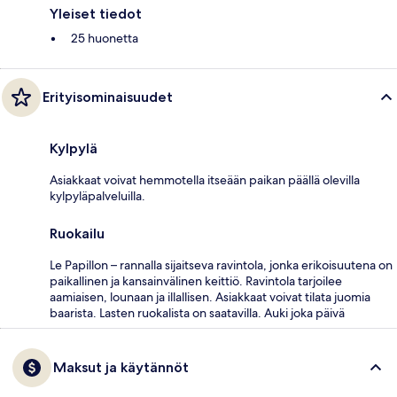
Yleiset tiedot
25 huonetta
Erityisominaisuudet
Kylpylä
Asiakkaat voivat hemmotella itseään paikan päällä olevilla
kylpyläpalveluilla.
Ruokailu
Le Papillon – rannalla sijaitseva ravintola, jonka erikoisuutena on
paikallinen ja kansainvälinen keittiö. Ravintola tarjoilee
aamiaisen, lounaan ja illallisen. Asiakkaat voivat tilata juomia
baarista. Lasten ruokalista on saatavilla. Auki joka päivä
Maksut ja käytännöt