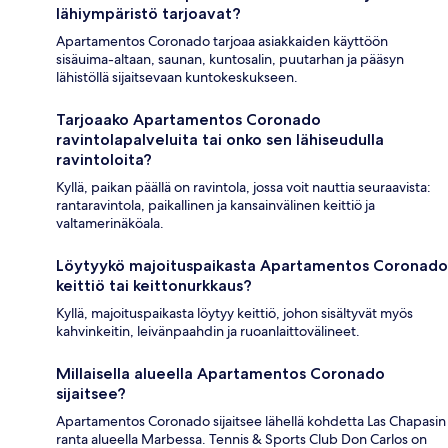
lähiympäristö tarjoavat?
Apartamentos Coronado tarjoaa asiakkaiden käyttöön
sisäuima-altaan, saunan, kuntosalin, puutarhan ja pääsyn
lähistöllä sijaitsevaan kuntokeskukseen.
Tarjoaako Apartamentos Coronado
ravintolapalveluita tai onko sen lähiseudulla
ravintoloita?
Kyllä, paikan päällä on ravintola, jossa voit nauttia seuraavista:
rantaravintola, paikallinen ja kansainvälinen keittiö ja
valtamerinäköala.
Löytyykö majoituspaikasta Apartamentos Coronado
keittiö tai keittonurkkaus?
Kyllä, majoituspaikasta löytyy keittiö, johon sisältyvät myös
kahvinkeitin, leivänpaahdin ja ruoanlaittovälineet.
Millaisella alueella Apartamentos Coronado
sijaitsee?
Apartamentos Coronado sijaitsee lähellä kohdetta Las Chapasin
ranta alueella Marbessa. Tennis & Sports Club Don Carlos on