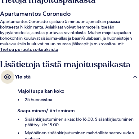
Tietoja majoituspaikasta
Apartamentos Coronado
Apartamentos Coronado sijaitsee 5 minuutin ajomatkan päässä
kohteesta Nikkin ranta. Asiakkaat voivat hemmotella itseään
kylpylähoidoilla ja ostaa purtavaa ravintolasta. Muihin majoituspaikan
kohokohtiin kuuluvat sisäuima-allas ja baari/aulabaari, ja huoneistojen
mukavuuksiin kuuluvat muun muassa jääkaapit ja mikroaaltouunit.
Tietoa peruutusoikeuksista
Lisätietoja tästä majoituspaikasta
Yleistä
Majoituspaikan koko
25 huoneistoa
Saapuminen/lähteminen
Sisäänkirjautuminen alkaa: klo 16.00. Sisäänkirjautuminen
päättyy: klo 18.00.
Myöhäinen sisäänkirjautuminen mahdollista saatavuuden
mukaan