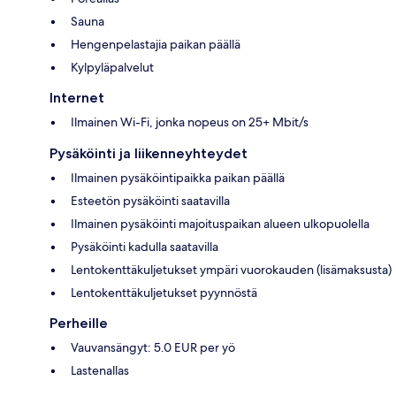
Sauna
Hengenpelastajia paikan päällä
Kylpyläpalvelut
Internet
Ilmainen Wi-Fi, jonka nopeus on 25+ Mbit/s
Pysäköinti ja liikenneyhteydet
Ilmainen pysäköintipaikka paikan päällä
Esteetön pysäköinti saatavilla
Ilmainen pysäköinti majoituspaikan alueen ulkopuolella
Pysäköinti kadulla saatavilla
Lentokenttäkuljetukset ympäri vuorokauden (lisämaksusta)
Lentokenttäkuljetukset pyynnöstä
Perheille
Vauvansängyt: 5.0 EUR per yö
Lastenallas