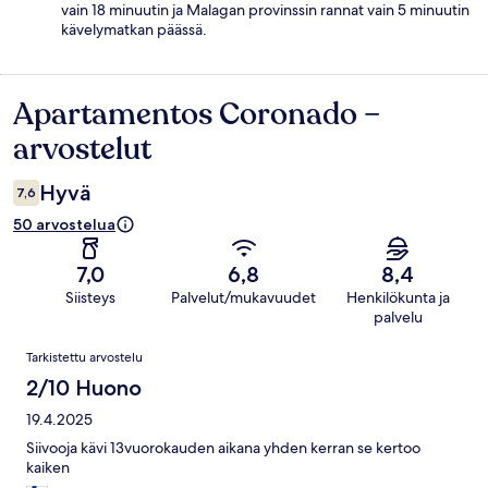
vain 18 minuutin ja Malagan provinssin rannat vain 5 minuutin
kävelymatkan päässä.
Apartamentos Coronado –
Arvostelut
arvostelut
Hyvä
7,6
50 arvostelua
7,0
6,8
8,4
Siisteys
Palvelut/mukavuudet
Henkilökunta ja
palvelu
Arvostelut
Tarkistettu arvostelu
2/10 Huono
19.4.2025
Siivooja kävi 13vuorokauden aikana yhden kerran se kertoo
kaiken