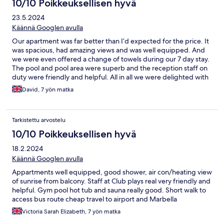
10/10 Poikkeuksellisen hyvä
23.5.2024
Käännä Googlen avulla
Our apartment was far better than I’d expected for the price. It
was spacious, had amazing views and was well equipped. And
we were even offered a change of towels during our 7 day stay.
The pool and pool area were superb and the reception staff on
duty were friendly and helpful. All in all we were delighted with
our apartment.
David, 7 yön matka
Tarkistettu arvostelu
10/10 Poikkeuksellisen hyvä
18.2.2024
Käännä Googlen avulla
Appartments well equipped, good shower, air con/heating view
of sunrise from balcony. Staff at Club plays real very friendly and
helpful. Gym pool hot tub and sauna really good. Short walk to
access bus route cheap travel to airport and Marbella
Victoria Sarah Elizabeth, 7 yön matka