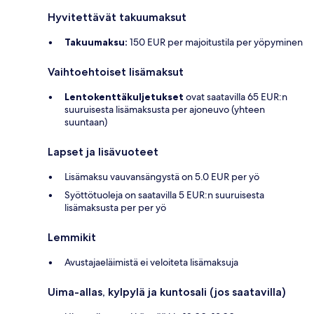
Hyvitettävät takuumaksut
Takuumaksu:
150 EUR per majoitustila per yöpyminen
Vaihtoehtoiset lisämaksut
Lentokenttäkuljetukset
ovat saatavilla 65 EUR:n
suuruisesta lisämaksusta per ajoneuvo (yhteen
suuntaan)
Lapset ja lisävuoteet
Lisämaksu vauvansängystä on 5.0 EUR per yö
Syöttötuoleja on saatavilla 5 EUR:n suuruisesta
lisämaksusta per per yö
Lemmikit
Avustajaeläimistä ei veloiteta lisämaksuja
Uima-allas, kylpylä ja kuntosali (jos saatavilla)