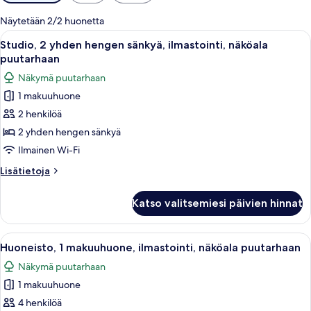
saatavilla
olevia
Näytetään 2/2 huonetta
suodattimia
Avaa
Hotellihuone, jossa on sänky, ruokapö
14
Studio, 2 yhden hengen sänkyä, ilmastointi, näköala
kaikki
puutarhaan
huonetyypin
Näkymä puutarhaan
Studio,
1 makuuhuone
2
2 henkilöä
yhden
hengen
2 yhden hengen sänkyä
sänkyä,
Ilmainen Wi-Fi
ilmastointi,
Lisätietoja
Lisätietoja
näköala
huoneesta
puutarhaan
Studio,
Katso valitsemiesi päivien hinnat
2
kuvat
yhden
hengen
Avaa
Hotellihuone, jossa on kaksi sänkyä, p
13
sänkyä,
Huoneisto, 1 makuuhuone, ilmastointi, näköala puutarhaan
kaikki
ilmastointi,
Näkymä puutarhaan
näköala
huonetyypin
puutarhaan
1 makuuhuone
Huoneisto,
1
4 henkilöä