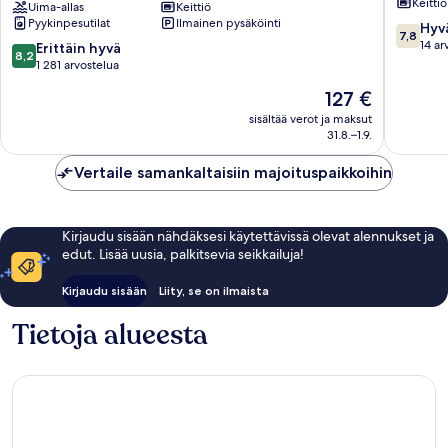
Keittiö
by
Uima-allas
Keittiö
Pyykinpesutilat
Ilmainen pysäköinti
Wyndham
7.8
Hyv
7,8
Costa
kautta
14 ar
8.2
Erittäin hyvä
8,2
del
10,
kautta
1 281 arvostelua
Sol
Hyvä,
10,
Hinta
127 €
Mijas
14
Erittäin
on
arvostel
hyvä,
sisältää verot ja maksut
127 €
31.8.–1.9.
1 281
arvostelua
Vertaile samankaltaisiin majoituspaikkoihin
Kirjaudu sisään nähdäksesi käytettävissä olevat alennukset ja
edut. Lisää uusia, palkitsevia seikkailuja!
Kirjaudu sisään
Liity, se on ilmaista
Tietoja alueesta