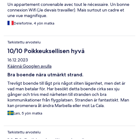
Un appartement convenable avec tout le nécessaire. Un bonne
connexion Wifi (Je devais travailler). Mais surtout un cadre et
une vue magnifique.
Delefortrie, 4 yön matka
Tarkistettu arvostelu
10/10 Poikkeuksellisen hyvä
16.12.2023
Käännä Googlen avulla
Bra boende nära utmärkt strand.
Trevligt boende till lågt pris något sliten lägenhet, men det är
vad man betalar för. Har besökt detta boende cirka sex sju
gånger och trivs med närheten till stranden och bra
kommunikationer från flygplatsen. Stranden är fantastiskt. Man
kan promenera åt ändra Marbella eller mot La Cala.
Lars, 5 yön matka
Tarkistettu arvostelu