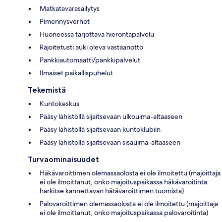
Matkatavarasäilytys
Pimennysverhot
Huoneessa tarjottava hierontapalvelu
Rajoitetusti auki oleva vastaanotto
Pankkiautomaatti/pankkipalvelut
Ilmaiset paikallispuhelut
Tekemistä
Kuntokeskus
Pääsy lähistöllä sijaitsevaan ulkouima-altaaseen
Pääsy lähistöllä sijaitsevaan kuntoklubiin
Pääsy lähistöllä sijaitsevaan sisäuima-altaaseen
Turvaominaisuudet
Häkävaroittimen olemassaolosta ei ole ilmoitettu (majoittaja
ei ole ilmoittanut, onko majoituspaikassa häkävaroitinta:
harkitse kannettavan hätävaroittimen tuomista)
Palovaroittimen olemassaolosta ei ole ilmoitettu (majoittaja
ei ole ilmoittanut, onko majoituspaikassa palovaroitinta)