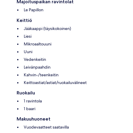
Majoituspaikan ravintolat
Le Papillon
Keittiö
Jääkaappi (täysikokoinen)
Liesi
Mikroaaltouuni
Uuni
Vedenkeitin
Leivänpaahdin
Kahvin-/teenkeitin
Keittoastiat/astiat/ruokailuvälineet
Ruokailu
1 ravintola
1 baari
Makuuhuoneet
Vuodevaatteet saatavilla