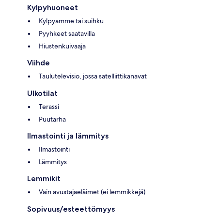
Kylpyhuoneet
Kylpyamme tai suihku
Pyyhkeet saatavilla
Hiustenkuivaaja
Viihde
Taulutelevisio, jossa satelliittikanavat
Ulkotilat
Terassi
Puutarha
Ilmastointi ja lämmitys
Ilmastointi
Lämmitys
Lemmikit
Vain avustajaeläimet (ei lemmikkejä)
Sopivuus/esteettömyys