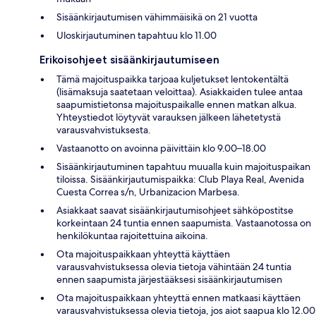
Sisäänkirjautumisen vähimmäisikä on 21 vuotta
Uloskirjautuminen tapahtuu klo 11.00
Erikoisohjeet sisäänkirjautumiseen
Tämä majoituspaikka tarjoaa kuljetukset lentokentältä
(lisämaksuja saatetaan veloittaa). Asiakkaiden tulee antaa
saapumistietonsa majoituspaikalle ennen matkan alkua.
Yhteystiedot löytyvät varauksen jälkeen lähetetystä
varausvahvistuksesta.
Vastaanotto on avoinna päivittäin klo 9.00–18.00
Sisäänkirjautuminen tapahtuu muualla kuin majoituspaikan
tiloissa. Sisäänkirjautumispaikka: Club Playa Real, Avenida
Cuesta Correa s/n, Urbanizacion Marbesa.
Asiakkaat saavat sisäänkirjautumisohjeet sähköpostitse
korkeintaan 24 tuntia ennen saapumista. Vastaanotossa on
henkilökuntaa rajoitettuina aikoina.
Ota majoituspaikkaan yhteyttä käyttäen
varausvahvistuksessa olevia tietoja vähintään 24 tuntia
ennen saapumista järjestääksesi sisäänkirjautumisen
Ota majoituspaikkaan yhteyttä ennen matkaasi käyttäen
varausvahvistuksessa olevia tietoja, jos aiot saapua klo 12.00