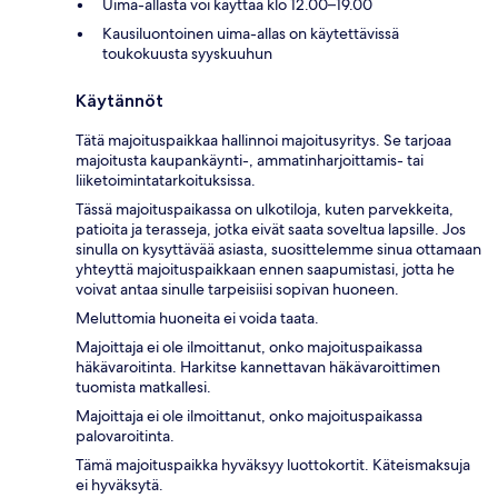
Uima-allasta voi käyttää klo 12.00–19.00
Kausiluontoinen uima-allas on käytettävissä
toukokuusta syyskuuhun
Käytännöt
Tätä majoituspaikkaa hallinnoi majoitusyritys. Se tarjoaa
majoitusta kaupankäynti-, ammatinharjoittamis- tai
liiketoimintatarkoituksissa.
Tässä majoituspaikassa on ulkotiloja, kuten parvekkeita,
patioita ja terasseja, jotka eivät saata soveltua lapsille. Jos
sinulla on kysyttävää asiasta, suosittelemme sinua ottamaan
yhteyttä majoituspaikkaan ennen saapumistasi, jotta he
voivat antaa sinulle tarpeisiisi sopivan huoneen.
Meluttomia huoneita ei voida taata.
Majoittaja ei ole ilmoittanut, onko majoituspaikassa
häkävaroitinta. Harkitse kannettavan häkävaroittimen
tuomista matkallesi.
Majoittaja ei ole ilmoittanut, onko majoituspaikassa
palovaroitinta.
Tämä majoituspaikka hyväksyy luottokortit. Käteismaksuja
ei hyväksytä.