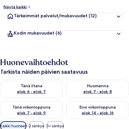
Näytä kaikki
Tärkeimmät palvelut/mukavuudet
(12)
Kodin mukavuudet
(6)
Huonevaihtoehdot
Tarkista näiden päivien saatavuus
Tarkista tämän illan saatavuus elok. 6 - elok. 7
Tarkista huomisen saatavuus el
Tänä iltana
Huomenna
elok. 6 - elok. 7
elok. 7 - elok. 8
Tarkista tämän viikonlopun saatavuus elok. 7 - elok. 9
Tarkista ensi viikonlopun saatav
Tänä viikonloppuna
Ensi viikonloppuna
elok. 7 - elok. 9
elok. 14 - elok. 16
Huoneille
Kaikki huoneet
2 sänkyä
3+ sänkyä