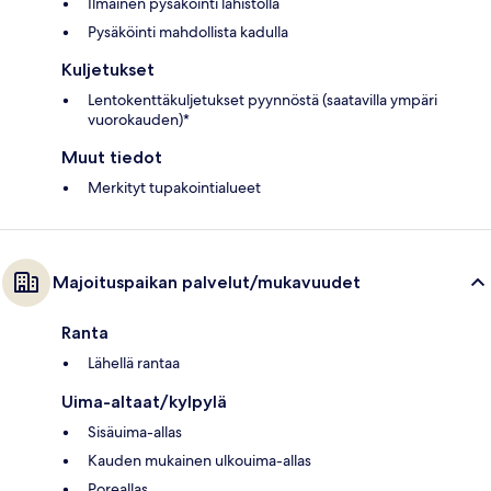
Ilmainen pysäköinti lähistöllä
Pysäköinti mahdollista kadulla
Kuljetukset
Lentokenttäkuljetukset pyynnöstä (saatavilla ympäri
vuorokauden)*
Muut tiedot
Merkityt tupakointialueet
Majoituspaikan palvelut/mukavuudet
Ranta
Lähellä rantaa
Uima-altaat/kylpylä
Sisäuima-allas
Kauden mukainen ulkouima-allas
Poreallas