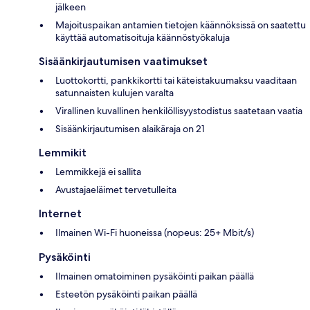
jälkeen
Majoituspaikan antamien tietojen käännöksissä on saatettu
käyttää automatisoituja käännöstyökaluja
Sisäänkirjautumisen vaatimukset
Luottokortti, pankkikortti tai käteistakuumaksu vaaditaan
satunnaisten kulujen varalta
Virallinen kuvallinen henkilöllisyystodistus saatetaan vaatia
Sisäänkirjautumisen alaikäraja on 21
Lemmikit
Lemmikkejä ei sallita
Avustajaeläimet tervetulleita
Internet
Ilmainen Wi-Fi huoneissa (nopeus: 25+ Mbit/s)
Pysäköinti
Ilmainen omatoiminen pysäköinti paikan päällä
Esteetön pysäköinti paikan päällä