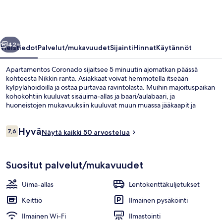
llinen
Seuraava
42+
Yleistiedot
Palvelut/mukavuudet
Sijainti
Hinnat
Käytännöt
Apartamentos Coronado sijaitsee 5 minuutin ajomatkan päässä
kohteesta Nikkin ranta. Asiakkaat voivat hemmotella itseään
kylpylähoidoilla ja ostaa purtavaa ravintolasta. Muihin majoituspaikan
kohokohtiin kuuluvat sisäuima-allas ja baari/aulabaari, ja
huoneistojen mukavuuksiin kuuluvat muun muassa jääkaapit ja
mikroaaltouunit.
Arvostelut
Hyvä
7,6
Näytä kaikki 50 arvostelua
7,6 kautta 10.
Studio, 2 yhden hengen sänkyä, ilmas
Suositut palvelut/mukavuudet
Uima-allas
Lentokenttäkuljetukset
Keittiö
Ilmainen pysäköinti
Ilmainen Wi-Fi
Ilmastointi