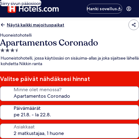
Siirry sivun pääosioon
Hanki sovellus
Näytä kaikki majoituspaikat
Huoneistohotelli
Apartamentos Coronado
3.5
tähden
Huoneistohotelli, jossa käytössäsi on sisäuima-allas ja joka sijaitsee lähellä
majoituspaikka
kohdetta Nikkin ranta
Valitse päivät nähdäksesi hinnat
Minne olet menossa?
Päivämäärät
Asiakkaat