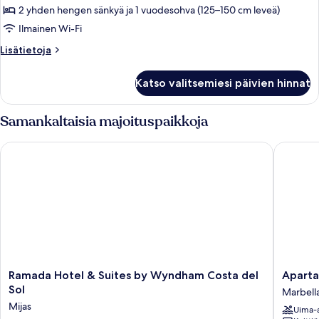
makuuhuone,
2 yhden hengen sänkyä ja 1 vuodesohva (125–150 cm leveä)
ilmastointi,
Ilmainen Wi-Fi
näköala
Lisätietoja
Lisätietoja
puutarhaan
huoneesta
kuvat
Huoneisto,
Katso valitsemiesi päivien hinnat
1
makuuhuone,
ilmastointi,
Samankaltaisia majoituspaikkoja
näköala
puutarhaan
Ramada Hotel & Suites by Wyndham Costa del Sol
Apartame
Ramada
Apartam
Ramada Hotel & Suites by Wyndham Costa del
Aparta
Hotel
El
Sol
Marbell
&
Toro
Mijas
Uima-a
Suites
Marbell