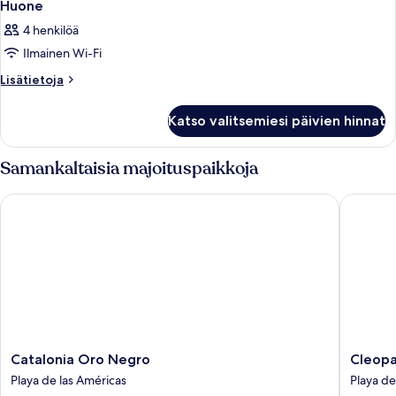
19
Huone
kaikki
4 henkilöä
huonetyypin
Ilmainen Wi-Fi
Huone
kuvat
Lisätietoja
Lisätietoja
huoneesta
Huone
Katso valitsemiesi päivien hinnat
Samankaltaisia majoituspaikkoja
Catalonia Oro Negro
Cleopatr
Catalonia
Cleopat
Catalonia Oro Negro
Cleopa
Oro
Palace
Playa de las Américas
Playa de
Negro
Hotel