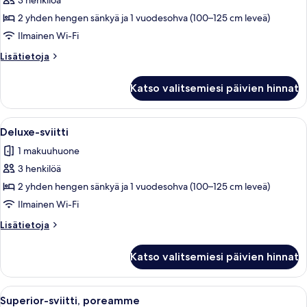
huoneisto,
3 henkilöä
terassi
2 yhden hengen sänkyä ja 1 vuodesohva (100–125 cm leveä)
(3
Ilmainen Wi-Fi
Adultos)
Lisätietoja
Lisätietoja
kuvat
huoneesta
Superior-
Katso valitsemiesi päivien hinnat
huoneisto,
terassi
(3
Avaa
Makuuhuone, jossa on sänky, yöpöydät
1
Adultos)
Deluxe-sviitti
kaikki
1 makuuhuone
huonetyypin
3 henkilöä
Deluxe-
sviitti
2 yhden hengen sänkyä ja 1 vuodesohva (100–125 cm leveä)
kuvat
Ilmainen Wi-Fi
Lisätietoja
Lisätietoja
huoneesta
Deluxe-
Katso valitsemiesi päivien hinnat
sviitti
Avaa
Ulkoilmassa sijaitseva poreallas, josta
1
Superior-sviitti, poreamme