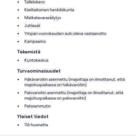
Tallelokero
Kielitaitoinen henkilökunta
Matkatavarasäilytys
Juhlasali
Ympäri vuorokauden auki oleva vastaanotto
Kampaamo
Tekemistä
Kuntokeskus
Turvaominaisuudet
Häkävaroitin asennettu (majoittaja on ilmoittanut, että
majoituspaikassa on häkävaroitin)
Palovaroitin asennettu (majoittaja on ilmoittanut, että
majoituspaikassa on palovaroitin)
Palosammutin
Yleiset tiedot
116 huonetta