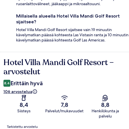
ruoanlaittovälineet, jääkaappi ja mikroaaltouuni.
Millaisella alueella Hotel Villa Mandi Golf Resort
sijaitsee?
Hotel Villa Mandi Golf Resort sijaitsee vain 19 minuutin
kävelymatkan päässä kohteesta Las Vistasin ranta ja 10 minuutin
kävelymatkan päässä kohteesta Golf Las Americas.
Hotel Villa Mandi Golf Resort –
Arvostelut
arvostelut
Erittäin hyvä
8,4
106 arvostelua
8,4
7,8
8,8
Siisteys
Palvelut/mukavuudet
Henkilökunta ja
palvelu
Arvostelut
Tarkistettu arvostelu