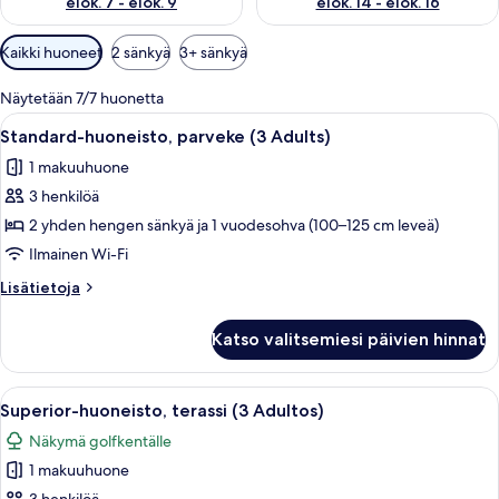
elok. 7 - elok. 9
elok. 14 - elok. 16
Huoneille
Kaikki huoneet
2 sänkyä
3+ sänkyä
saatavilla
olevia
Näytetään 7/7 huonetta
suodattimia
Avaa
Hotellihuoneessa on sänky, työpöytä j
9
Standard-huoneisto, parveke (3 Adults)
kaikki
1 makuuhuone
huonetyypin
3 henkilöä
Standard-
huoneisto,
2 yhden hengen sänkyä ja 1 vuodesohva (100–125 cm leveä)
parveke
Ilmainen Wi-Fi
(3
Lisätietoja
Lisätietoja
Adults)
huoneesta
kuvat
Standard-
Katso valitsemiesi päivien hinnat
huoneisto,
parveke
(3
Avaa
Hotellihuone, jossa on suuri sänky, ka
6
Adults)
Superior-huoneisto, terassi (3 Adultos)
kaikki
Näkymä golfkentälle
huonetyypin
1 makuuhuone
Superior-