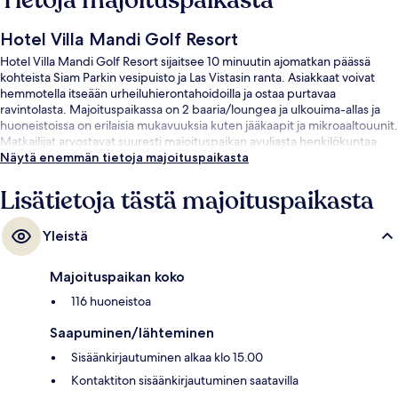
Tietoja majoituspaikasta
Hotel Villa Mandi Golf Resort
Hotel Villa Mandi Golf Resort sijaitsee 10 minuutin ajomatkan päässä
kohteista Siam Parkin vesipuisto ja Las Vistasin ranta. Asiakkaat voivat
hemmotella itseään urheiluhierontahoidoilla ja ostaa purtavaa
ravintolasta. Majoituspaikassa on 2 baaria/loungea ja ulkouima-allas ja
huoneistoissa on erilaisia mukavuuksia kuten jääkaapit ja mikroaaltouunit.
Matkailijat arvostavat suuresti majoituspaikan avuliasta henkilökuntaa.
Näytä enemmän tietoja majoituspaikasta
Lisätietoja tästä majoituspaikasta
Yleistä
Majoituspaikan koko
116 huoneistoa
Saapuminen/lähteminen
Sisäänkirjautuminen alkaa klo 15.00
Kontaktiton sisäänkirjautuminen saatavilla