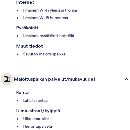
Internet
Ilmainen Wi-Fi yleisissä tiloissa
Ilmainen Wi-Fi huoneissa
Pysäköinti
Ilmainen pysäköinti lähistöllä
Muut tiedot
Savuton majoituspaikka
Majoituspaikan palvelut/mukavuudet
Ranta
Lähellä rantaa
Uima-altaat/kylpylä
Ulkouima-allas
Hierontapalvelu