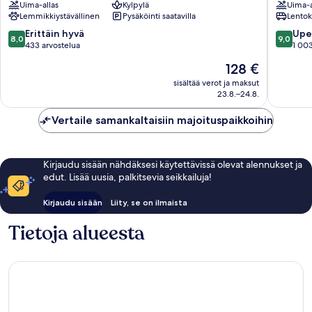
Uima-allas
Kylpylä
Uima-a
Playa
Playa
Lemmikkiystävällinen
Pysäköinti saatavilla
Lentok
de
de
las
las
8.0
9.0
Erittäin hyvä
Upe
8,0
9,0
Américas
América
kautta
kautta
433 arvostelua
1 003
10,
10,
Hinta
128 €
Erittäin
Upea,
on
hyvä,
1 003
sisältää verot ja maksut
128 €
23.8.–24.8.
433
arvostel
arvostelua
Vertaile samankaltaisiin majoituspaikkoihin
Kirjaudu sisään nähdäksesi käytettävissä olevat alennukset ja
edut. Lisää uusia, palkitsevia seikkailuja!
Kirjaudu sisään
Liity, se on ilmaista
Tietoja alueesta