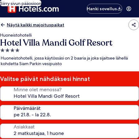
Siirry sivun pääosioon
Hanki sovellus
Näytä kaikki majoituspaikat
Huoneistohotelli
Hotel Villa Mandi Golf Resort
4.0
tähden
Huoneistohotelli, jossa käytössäsi on 2 baaria ja joka sijaitsee lähellä
majoituspaikka
kohdetta Siam Parkin vesipuisto
Valitse päivät nähdäksesi hinnat
Minne olet menossa?
Päivämäärät
Asiakkaat