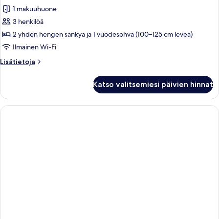
kaikki
1 makuuhuone
huonetyypin
3 henkilöä
Superior-
sviitti,
2 yhden hengen sänkyä ja 1 vuodesohva (100–125 cm leveä)
poreamme
Ilmainen Wi-Fi
kuvat
Lisätietoja
Lisätietoja
huoneesta
Superior-
Katso valitsemiesi päivien hinnat
sviitti,
poreamme