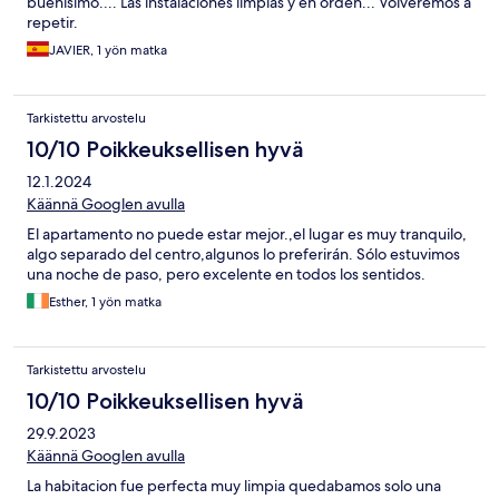
buenísimo.... Las instalaciones limpias y en orden... Volveremos a
repetir.
JAVIER, 1 yön matka
Tarkistettu arvostelu
10/10 Poikkeuksellisen hyvä
12.1.2024
Käännä Googlen avulla
El apartamento no puede estar mejor.,el lugar es muy tranquilo,
algo separado del centro,algunos lo preferirán. Sólo estuvimos
una noche de paso, pero excelente en todos los sentidos.
Esther, 1 yön matka
Tarkistettu arvostelu
10/10 Poikkeuksellisen hyvä
29.9.2023
Käännä Googlen avulla
La habitacion fue perfecta muy limpia quedabamos solo una