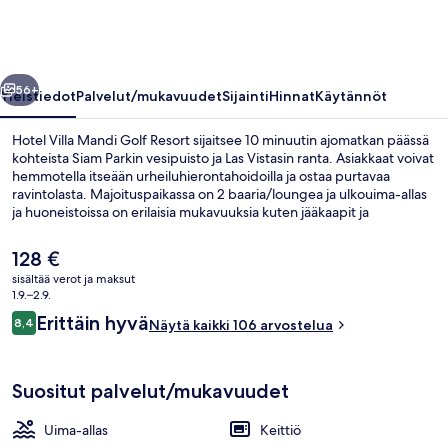
Resort
valokuvagalleria
llinen
Seuraava
56+
Yleistiedot
Palvelut/mukavuudet
Sijainti
Hinnat
Käytännöt
Hotel Villa Mandi Golf Resort sijaitsee 10 minuutin ajomatkan päässä
kohteista Siam Parkin vesipuisto ja Las Vistasin ranta. Asiakkaat voivat
hemmotella itseään urheiluhierontahoidoilla ja ostaa purtavaa
ravintolasta. Majoituspaikassa on 2 baaria/loungea ja ulkouima-allas
ja huoneistoissa on erilaisia mukavuuksia kuten jääkaapit ja
mikroaaltouunit. Matkailijat arvostavat suuresti majoituspaikan
avuliasta henkilökuntaa.
Nykyinen
128 €
hinta
sisältää verot ja maksut
on
1.9.–2.9.
Majoituspaikan sisäänkäynti
128 €
Arvostelut
Erittäin hyvä
8,4
Näytä kaikki 106 arvostelua
8,4 kautta 10.
Suositut palvelut/mukavuudet
Uima-allas
Keittiö