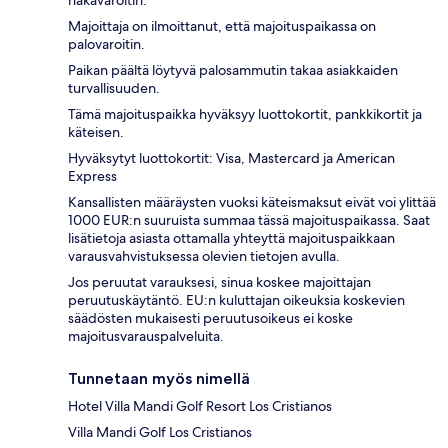
häkävaroitin.
Majoittaja on ilmoittanut, että majoituspaikassa on
palovaroitin.
Paikan päältä löytyvä palosammutin takaa asiakkaiden
turvallisuuden.
Tämä majoituspaikka hyväksyy luottokortit, pankkikortit ja
käteisen.
Hyväksytyt luottokortit: Visa, Mastercard ja American
Express
Kansallisten määräysten vuoksi käteismaksut eivät voi ylittää
1000 EUR:n suuruista summaa tässä majoituspaikassa. Saat
lisätietoja asiasta ottamalla yhteyttä majoituspaikkaan
varausvahvistuksessa olevien tietojen avulla.
Jos peruutat varauksesi, sinua koskee majoittajan
peruutuskäytäntö. EU:n kuluttajan oikeuksia koskevien
säädösten mukaisesti peruutusoikeus ei koske
majoitusvarauspalveluita.
Tunnetaan myös nimellä
Hotel Villa Mandi Golf Resort Los Cristianos
Villa Mandi Golf Los Cristianos