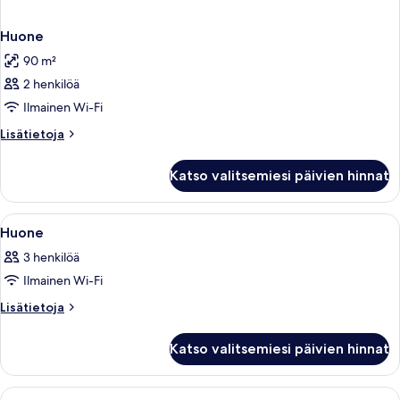
Huone
90 m²
2 henkilöä
Ilmainen Wi-Fi
Lisätietoja
Lisätietoja
huoneesta
Huone
Katso valitsemiesi päivien hinnat
Avaa
1 makuuhuone, tallelokero huoneessa,
14
Huone
kaikki
3 henkilöä
huonetyypin
Ilmainen Wi-Fi
Huone
kuvat
Lisätietoja
Lisätietoja
huoneesta
Huone
Katso valitsemiesi päivien hinnat
Avaa
1 makuuhuone, tallelokero huoneessa,