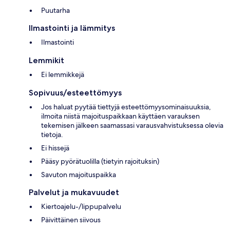
Puutarha
Ilmastointi ja lämmitys
Ilmastointi
Lemmikit
Ei lemmikkejä
Sopivuus/esteettömyys
Jos haluat pyytää tiettyjä esteettömyysominaisuuksia,
ilmoita niistä majoituspaikkaan käyttäen varauksen
tekemisen jälkeen saamassasi varausvahvistuksessa olevia
tietoja.
Ei hissejä
Pääsy pyörätuolilla (tietyin rajoituksin)
Savuton majoituspaikka
Palvelut ja mukavuudet
Kiertoajelu-/lippupalvelu
Päivittäinen siivous