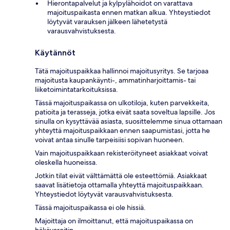
Hierontapalvelut ja kylpylähoidot on varattava
majoituspaikasta ennen matkan alkua. Yhteystiedot
löytyvät varauksen jälkeen lähetetystä
varausvahvistuksesta.
Käytännöt
Tätä majoituspaikkaa hallinnoi majoitusyritys. Se tarjoaa
majoitusta kaupankäynti-, ammatinharjoittamis- tai
liiketoimintatarkoituksissa.
Tässä majoituspaikassa on ulkotiloja, kuten parvekkeita,
patioita ja terasseja, jotka eivät saata soveltua lapsille. Jos
sinulla on kysyttävää asiasta, suosittelemme sinua ottamaan
yhteyttä majoituspaikkaan ennen saapumistasi, jotta he
voivat antaa sinulle tarpeisiisi sopivan huoneen.
Vain majoituspaikkaan rekisteröityneet asiakkaat voivat
oleskella huoneissa.
Jotkin tilat eivät välttämättä ole esteettömiä. Asiakkaat
saavat lisätietoja ottamalla yhteyttä majoituspaikkaan.
Yhteystiedot löytyvät varausvahvistuksesta.
Tässä majoituspaikassa ei ole hissiä.
Majoittaja on ilmoittanut, että majoituspaikassa on