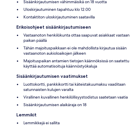
Sisäänkirjautumisen vähimmäisikä on 18 vuotta
Uloskirjautuminen tapahtuu klo 12.00
Kontaktiton uloskirjautuminen saatavilla
Erikoisohjeet sisäänkirjautumiseen
Vastaanoton henkilökunta ottaa saapuvat asiakkaat vastaan
paikan päällä
Tähän majoituspaikkaan ei ole mahdollista kirjautua sisään
vastaanoton aukioloaikojen jälkeen
Majoituspaikan antamien tietojen käännöksissä on saatettu
käyttää automatisoituja käännöstyökaluja
Sisäänkirjautumisen vaatimukset
Luottokortti, pankkikortti tai käteistakuumaksu vaaditaan
satunnaisten kulujen varalta
Virallinen kuvallinen henkilöllisyystodistus saatetaan vaatia
Sisäänkirjautumisen alaikäraja on 18
Lemmikit
Lemmikkejä ei sallita