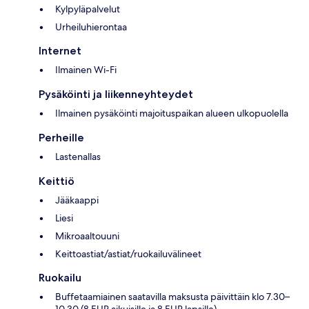
Kylpyläpalvelut
Urheiluhierontaa
Internet
Ilmainen Wi-Fi
Pysäköinti ja liikenneyhteydet
Ilmainen pysäköinti majoituspaikan alueen ulkopuolella
Perheille
Lastenallas
Keittiö
Jääkaappi
Liesi
Mikroaaltouuni
Keittoastiat/astiat/ruokailuvälineet
Ruokailu
Buffetaamiainen saatavilla maksusta päivittäin klo 7.30–