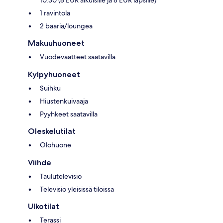
10.30 (8 EUR aikuisille ja 8 EUR lapsille)
1 ravintola
2 baaria/loungea
Makuuhuoneet
Vuodevaatteet saatavilla
Kylpyhuoneet
Suihku
Hiustenkuivaaja
Pyyhkeet saatavilla
Oleskelutilat
Olohuone
Viihde
Taulutelevisio
Televisio yleisissä tiloissa
Ulkotilat
Terassi