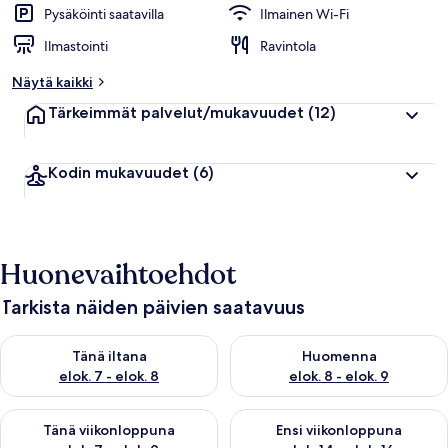
Pysäköinti saatavilla
Ilmainen Wi-Fi
Ilmastointi
Ravintola
Näytä kaikki
Tärkeimmät palvelut/mukavuudet
(12)
Kodin mukavuudet
(6)
Huonevaihtoehdot
Tarkista näiden päivien saatavuus
Tarkista tämän illan saatavuus elok. 7 - elok. 8
Tarkista huomisen saatavuus el
Tänä iltana
Huomenna
elok. 7 - elok. 8
elok. 8 - elok. 9
Tarkista tämän viikonlopun saatavuus elok. 7 - elok. 9
Tarkista ensi viikonlopun saatav
Tänä viikonloppuna
Ensi viikonloppuna