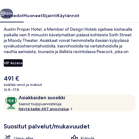
Design
llinen
Seuraava
Hotels
133+
Yleistiedot
Huoneet
Sijainti
Käytännöt
valokuvagalleria
Austin Proper Hotel, a Member of Design Hotels sijaitsee loistavalla
paikalla vain 5 minuutin kävelymatkan päässä kohteista Sixth Street
ja Moody Theater. Asiakkaat voivat hemmotella itseään kylpylässä
syväkudoshierontahoidolla, kasvohoidolla tai vartalohoidolla ja
nauttia aamiaista, lounasta ja illallista ravintolassa Peacock, joka on
yksi majoituspaikan 3 ravintolasta. Sen erikoisuuksiin kuuluu
Välimeren keittiö. Muihin tämän luksusluokan hotellin palveluihin
VIP Access
kuuluu 3 baaria/loungea, ulkouima-allas ja ympäri vuorokauden auki
oleva kuntokeskus. Majoituspaikka sijaitsee lyhyen kävelymatkan
Nykyinen
491 €
päässä julkisen liikenteen yhteyksistä: Downtownin
Ulkouima-allas avoinna 8.00–22.00, ma
hinta
raitiovaunupysäkki sijaitsee 14 minuutin kävelymatkan päässä.
sisältää verot ja maksut
on
16.8.–17.8.
491 €
Arvostelut
9,4
Asiakkaiden suosikki
S
kautta
Saanut huippuarvosteluja
a
Näytä kaikki 457 arvostelua
10,
a
Asiakkaiden
n
suosikki
Suositut palvelut/mukavuudet
u
t
Uima-allas
Kylpylä