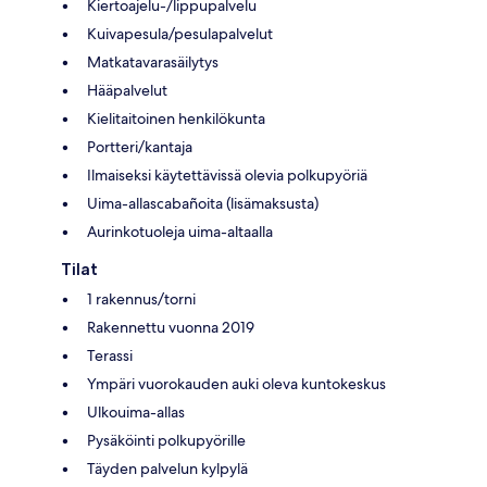
Kiertoajelu-/lippupalvelu
Kuivapesula/pesulapalvelut
Matkatavarasäilytys
Hääpalvelut
Kielitaitoinen henkilökunta
Portteri/kantaja
Ilmaiseksi käytettävissä olevia polkupyöriä
Uima-allascabañoita (lisämaksusta)
Aurinkotuoleja uima-altaalla
Tilat
1 rakennus/torni
Rakennettu vuonna 2019
Terassi
Ympäri vuorokauden auki oleva kuntokeskus
Ulkouima-allas
Pysäköinti polkupyörille
Täyden palvelun kylpylä