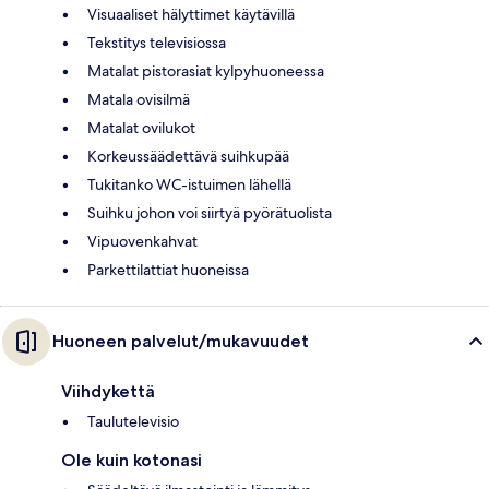
Visuaaliset hälyttimet käytävillä
Tekstitys televisiossa
Matalat pistorasiat kylpyhuoneessa
Matala ovisilmä
Matalat ovilukot
Korkeussäädettävä suihkupää
Tukitanko WC-istuimen lähellä
Suihku johon voi siirtyä pyörätuolista
Vipuovenkahvat
Parkettilattiat huoneissa
Huoneen palvelut/mukavuudet
Viihdykettä
Taulutelevisio
Ole kuin kotonasi