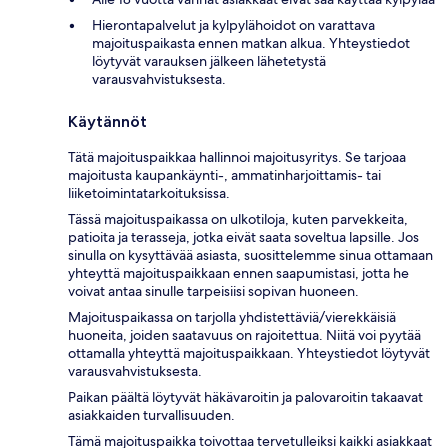
Hierontapalvelut ja kylpylähoidot on varattava
majoituspaikasta ennen matkan alkua. Yhteystiedot
löytyvät varauksen jälkeen lähetetystä
varausvahvistuksesta.
Käytännöt
Tätä majoituspaikkaa hallinnoi majoitusyritys. Se tarjoaa
majoitusta kaupankäynti-, ammatinharjoittamis- tai
liiketoimintatarkoituksissa.
Tässä majoituspaikassa on ulkotiloja, kuten parvekkeita,
patioita ja terasseja, jotka eivät saata soveltua lapsille. Jos
sinulla on kysyttävää asiasta, suosittelemme sinua ottamaan
yhteyttä majoituspaikkaan ennen saapumistasi, jotta he
voivat antaa sinulle tarpeisiisi sopivan huoneen.
Majoituspaikassa on tarjolla yhdistettäviä/vierekkäisiä
huoneita, joiden saatavuus on rajoitettua. Niitä voi pyytää
ottamalla yhteyttä majoituspaikkaan. Yhteystiedot löytyvät
varausvahvistuksesta.
Paikan päältä löytyvät häkävaroitin ja palovaroitin takaavat
asiakkaiden turvallisuuden.
Tämä majoituspaikka toivottaa tervetulleiksi kaikki asiakkaat