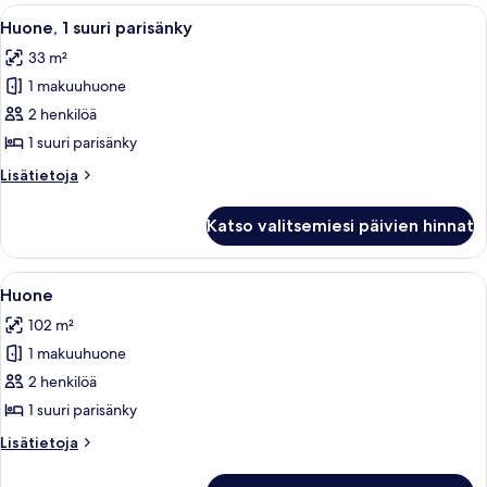
keskisuurta
Avaa
Hotellihuone, jossa on suuri sänky, sohv
8
parisänkyä
Huone, 1 suuri parisänky
kaikki
33 m²
huonetyypin
1 makuuhuone
Huone,
1
2 henkilöä
suuri
1 suuri parisänky
parisänky
Lisätietoja
Lisätietoja
kuvat
huoneesta
Huone,
Katso valitsemiesi päivien hinnat
1
suuri
parisänky
Avaa
Huone | Ylelliset vuodevaatteet, pillow
13
Huone
kaikki
102 m²
huonetyypin
1 makuuhuone
Huone
kuvat
2 henkilöä
1 suuri parisänky
Lisätietoja
Lisätietoja
huoneesta
Huone