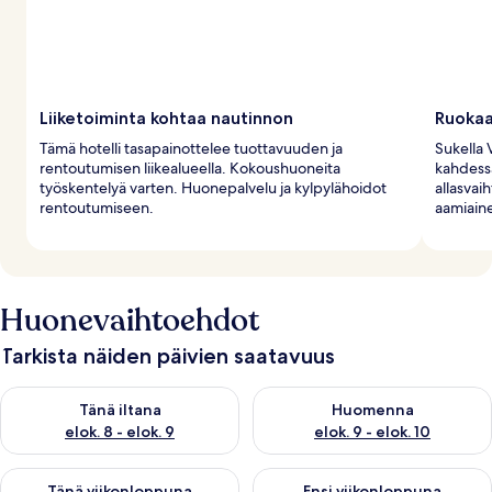
Liiketoiminta kohtaa nautinnon
Ruokaa
Tämä hotelli tasapainottelee tuottavuuden ja
Sukella 
rentoutumisen liikealueella. Kokoushuoneita
kahdessa
työskentelyä varten. Huonepalvelu ja kylpylähoidot
allasvai
rentoutumiseen.
aamiain
Huonevaihtoehdot
Tarkista näiden päivien saatavuus
Tarkista tämän illan saatavuus elok. 8 - elok. 9
Tarkista huomisen saatavuus el
Tänä iltana
Huomenna
elok. 8 - elok. 9
elok. 9 - elok. 10
Tarkista tämän viikonlopun saatavuus elok. 14 - elok. 16
Tarkista ensi viikonlopun saata
Tänä viikonloppuna
Ensi viikonloppuna