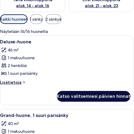
elok. 14 - elok. 16
elok. 21 - elok. 23
Huoneille
Kaikki huoneet
1 sänky
2 sänkyä
saatavilla
olevia
Näytetään 16/16 huonetta
suodattimia
Avaa
Ylelliset vuodevaatteet, pillowtop-patj
9
Deluxe-huone
kaikki
46 m²
huonetyypin
1 makuuhuone
Deluxe-
huone
2 henkilöä
kuvat
1 suuri parisänky
Lisätietoja
Lisätietoja
huoneesta
Deluxe-
Katso valitsemiesi päivien hinnat
huone
Avaa
Grand-huone, 1 suuri parisänky | Ylelli
7
Grand-huone, 1 suuri parisänky
kaikki
40 m²
huonetyypin
1 makuuhuone
Grand-