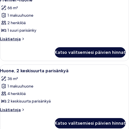
kaikki
66 m²
huonetyypin
1 makuuhuone
Premier-
huone
2 henkilöä
kuvat
1 suuri parisänky
Lisätietoja
Lisätietoja
huoneesta
Premier-
Katso valitsemiesi päivien hinnat
huone
Avaa
Ylelliset vuodevaatteet, pillowtop-patj
8
Huone, 2 keskisuurta parisänkyä
kaikki
36 m²
huonetyypin
1 makuuhuone
Huone,
2
4 henkilöä
keskisuurta
2 keskisuurta parisänkyä
parisänkyä
Lisätietoja
Lisätietoja
kuvat
huoneesta
Huone,
Katso valitsemiesi päivien hinnat
2