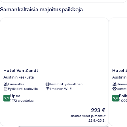
keskisuurta
parisänkyä
Samankaltaisia majoituspaikkoja
Hotel Van Zandt
Hotel Za
Hotel
Hotel
Hotel Van Zandt
Hotel 
Van
ZaZa
Austinin keskusta
Austinin
Zandt
Austin
Uima-allas
Lemmikkiystävällinen
Uima-a
Austinin
Austinin
Pysäköinti saatavilla
Ilmainen Wi-Fi
Lemmik
keskusta
keskust
9.2
9.6
Upea
Poik
9,2
9,6
kautta
kautta
1 172 arvostelua
1 009
10,
10,
Hinta
223 €
Upea,
Poikkeuk
on
1 172
hyvä,
sisältää verot ja maksut
223 €
22.8.–23.8.
arvostelua
1 009
arvostel