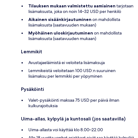
Tilauksen mukaan valmistettu aamiainen
tarjotaan
lisämaksusta, joka on noin 14–32 USD per henkilö
Aikainen sisäänkirjautuminen
on mahdollista
lisämaksusta (saatavuuden mukaan)
Myöhäinen uloskirjautuminen
on mahdollista
lisämaksusta (saatavuuden mukaan)
Lemmikit
Avustajaeläimistä ei veloiteta lisämaksuja
Lemmikeistä veloitetaan 100 USD:n suuruinen
lisämaksu per lemmikki per yöpyminen
Pysäköinti
Valet-pysäköinti maksaa 75 USD per päivä ilman
kulkurajoituksia
Uima-allas, kylpylä ja kuntosali (jos saatavilla)
Uima-allasta voi käyttää klo 8.00–22.00
Alle 18 vuotta vanhat asiakkaat eivät saa käyttää kylpylää