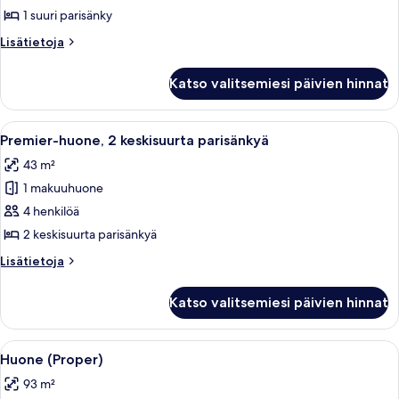
(Proper)
1 suuri parisänky
kuvat
Lisätietoja
Lisätietoja
huoneesta
Huone,
Katso valitsemiesi päivien hinnat
parveke
(Proper)
Avaa
Näkymä huoneesta
9
Premier-huone, 2 keskisuurta parisänkyä
kaikki
43 m²
huonetyypin
1 makuuhuone
Premier-
huone,
4 henkilöä
2
2 keskisuurta parisänkyä
keskisuurta
Lisätietoja
Lisätietoja
parisänkyä
huoneesta
kuvat
Premier-
Katso valitsemiesi päivien hinnat
huone,
2
keskisuurta
Avaa
Huoneessa on suuri kehystetty taideteos
17
parisänkyä
Huone (Proper)
kaikki
93 m²
huonetyypin