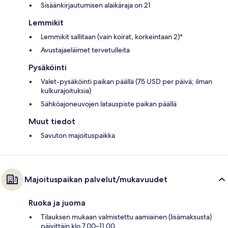
Sisäänkirjautumisen alaikäraja on 21
Lemmikit
Lemmikit sallitaan (vain koirat, korkeintaan 2)*
Avustajaeläimet tervetulleita
Pysäköinti
Valet-pysäköinti paikan päällä (75 USD per päivä; ilman
kulkurajoituksia)
Sähköajoneuvojen latauspiste paikan päällä
Muut tiedot
Savuton majoituspaikka
Majoituspaikan palvelut/mukavuudet
Ruoka ja juoma
Tilauksen mukaan valmistettu aamiainen (lisämaksusta)
päivittäin klo 7.00–11.00