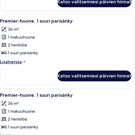
Katso valitsemiesi päivien hinnat
Avaa
Moderni hotellihuone, jossa on suuri 
8
Premier-huone, 1 suuri parisänky
kaikki
36 m²
huonetyypin
1 makuuhuone
Premier-
huone,
2 henkilöä
1
1 suuri parisänky
suuri
Lisätietoja
Lisätietoja
parisänky
huoneesta
kuvat
Premier-
Katso valitsemiesi päivien hinnat
huone,
1
suuri
Avaa
Moderni hotellihuone, jossa on suuri 
9
parisänky
Premier-huone, 1 suuri parisänky
kaikki
36 m²
huonetyypin
1 makuuhuone
Premier-
huone,
2 henkilöä
1
1 suuri parisänky
suuri