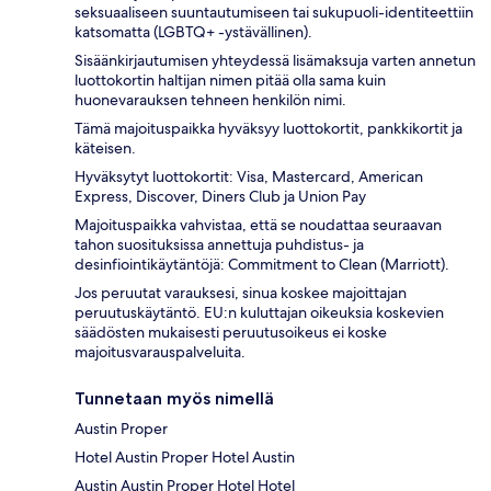
seksuaaliseen suuntautumiseen tai sukupuoli-identiteettiin
katsomatta (LGBTQ+ -ystävällinen).
Sisäänkirjautumisen yhteydessä lisämaksuja varten annetun
luottokortin haltijan nimen pitää olla sama kuin
huonevarauksen tehneen henkilön nimi.
Tämä majoituspaikka hyväksyy luottokortit, pankkikortit ja
käteisen.
Hyväksytyt luottokortit: Visa, Mastercard, American
Express, Discover, Diners Club ja Union Pay
Majoituspaikka vahvistaa, että se noudattaa seuraavan
tahon suosituksissa annettuja puhdistus- ja
desinfiointikäytäntöjä: Commitment to Clean (Marriott).
Jos peruutat varauksesi, sinua koskee majoittajan
peruutuskäytäntö. EU:n kuluttajan oikeuksia koskevien
säädösten mukaisesti peruutusoikeus ei koske
majoitusvarauspalveluita.
Tunnetaan myös nimellä
Austin Proper
Hotel Austin Proper Hotel Austin
Austin Austin Proper Hotel Hotel