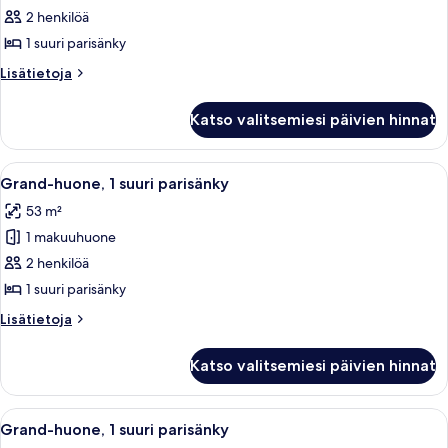
huone,
2 henkilöä
1
1 suuri parisänky
suuri
Lisätietoja
Lisätietoja
parisänky
huoneesta
kuvat
Grand-
Katso valitsemiesi päivien hinnat
huone,
1
suuri
Avaa
Ylelliset vuodevaatteet, pillowtop-patj
9
parisänky
Grand-huone, 1 suuri parisänky
kaikki
53 m²
huonetyypin
1 makuuhuone
Grand-
huone,
2 henkilöä
1
1 suuri parisänky
suuri
Lisätietoja
Lisätietoja
parisänky
huoneesta
kuvat
Grand-
Katso valitsemiesi päivien hinnat
huone,
1
suuri
Avaa
Hotellihuone, jossa on suuri sänky, soh
8
parisänky
Grand-huone, 1 suuri parisänky
kaikki