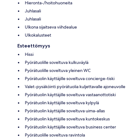
Hieronta-/hoitohuoneita
Juhlasali
Juhlasali
Ulkona sijaitseva viihdealue
Ulkokalusteet
Esteettömyys
Hissi
Pyörätuolille soveltuva kulkuväylä
Pyörätuolille soveltuva yleinen WC
Pyörätuolin käyttäjille soveltuva concierge-tiski
Valet-pysäköinti pyörätuolia kuljettavalle ajoneuvolle
Pyörätuolin käyttäjille soveltuva vastaanottotiski
Pyörätuolin käyttäjille soveltuva kylpylä
Pyörätuolin käyttäjille soveltuva uima-allas
Pyörätuolin käyttäjille soveltuva kuntokeskus
Pyörätuolin käyttäjille soveltuva business center
Pyörätuolille soveltuva ravintola