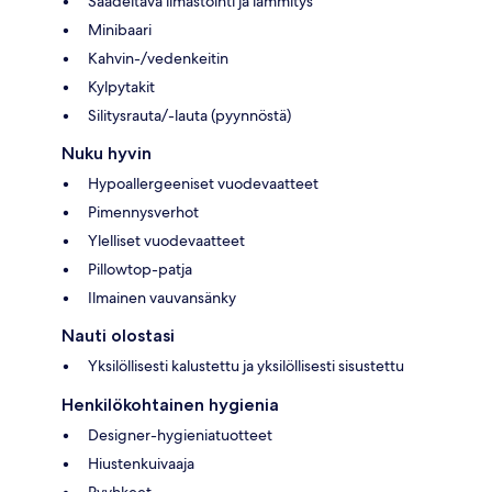
Säädeltävä ilmastointi ja lämmitys
Minibaari
Kahvin-/vedenkeitin
Kylpytakit
Silitysrauta/-lauta (pyynnöstä)
Nuku hyvin
Hypoallergeeniset vuodevaatteet
Pimennysverhot
Ylelliset vuodevaatteet
Pillowtop-patja
Ilmainen vauvansänky
Nauti olostasi
Yksilöllisesti kalustettu ja yksilöllisesti sisustettu
Henkilökohtainen hygienia
Designer-hygieniatuotteet
Hiustenkuivaaja
Pyyhkeet