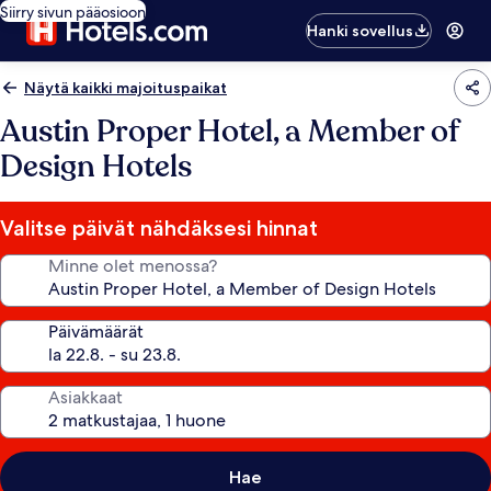
Siirry sivun pääosioon
Hanki sovellus
Näytä kaikki majoituspaikat
Austin Proper Hotel, a Member of
Design Hotels
Valitse päivät nähdäksesi hinnat
Minne olet menossa?
Päivämäärät
Asiakkaat
Hae