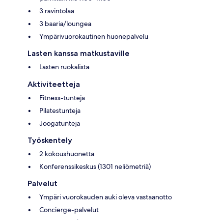
3 ravintolaa
3 baaria/loungea
Ympärivuorokautinen huonepalvelu
Lasten kanssa matkustaville
Lasten ruokalista
Aktiviteetteja
Fitness-tunteja
Pilatestunteja
Joogatunteja
Työskentely
2 kokoushuonetta
Konferenssikeskus (1301 neliömetriä)
Palvelut
Ympäri vuorokauden auki oleva vastaanotto
Concierge-palvelut