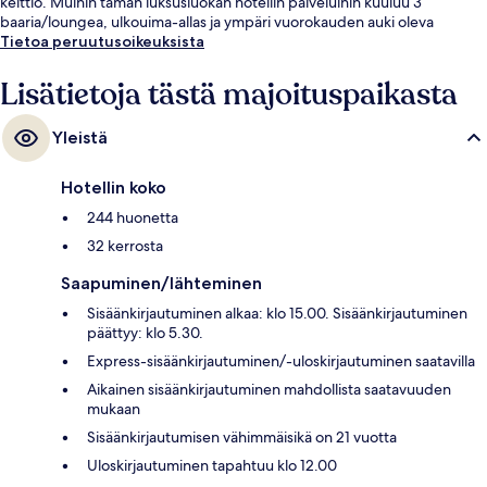
keittiö. Muihin tämän luksusluokan hotellin palveluihin kuuluu 3
baaria/loungea, ulkouima-allas ja ympäri vuorokauden auki oleva
kuntokeskus. Majoituspaikka sijaitsee lyhyen kävelymatkan päässä
Tietoa peruutusoikeuksista
julkisen liikenteen yhteyksistä: Downtownin raitiovaunupysäkki sijaitsee
14 minuutin kävelymatkan päässä.
Lisätietoja tästä majoituspaikasta
Yleistä
Hotellin koko
244 huonetta
32 kerrosta
Saapuminen/lähteminen
Sisäänkirjautuminen alkaa: klo 15.00. Sisäänkirjautuminen
päättyy: klo 5.30.
Express-sisäänkirjautuminen/-uloskirjautuminen saatavilla
Aikainen sisäänkirjautuminen mahdollista saatavuuden
mukaan
Sisäänkirjautumisen vähimmäisikä on 21 vuotta
Uloskirjautuminen tapahtuu klo 12.00