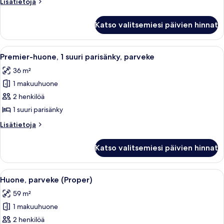
Lisätietoja
Lisätietoja
parisänky
huoneesta
kuvat
Premier-
Katso valitsemiesi päivien hinnat
huone,
1
suuri
Avaa
Moderni hotellihuone, jossa on suuri s
9
parisänky
Premier-huone, 1 suuri parisänky, parveke
kaikki
36 m²
huonetyypin
1 makuuhuone
Premier-
huone,
2 henkilöä
1
1 suuri parisänky
suuri
Lisätietoja
Lisätietoja
parisänky,
huoneesta
parveke
Premier-
Katso valitsemiesi päivien hinnat
huone,
kuvat
1
suuri
Avaa
Moderni makuuhuone, jossa on suuri s
12
parisänky,
Huone, parveke (Proper)
kaikki
parveke
59 m²
huonetyypin
1 makuuhuone
Huone,
parveke
2 henkilöä