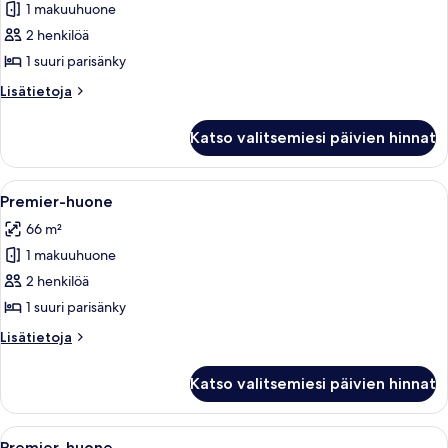
1 makuuhuone
Huone
(Proper)
2 henkilöä
kuvat
1 suuri parisänky
Lisätietoja
Lisätietoja
huoneesta
Huone
Katso valitsemiesi päivien hinnat
(Proper)
Avaa
Taulutelevisio
9
Premier-huone
kaikki
66 m²
huonetyypin
1 makuuhuone
Premier-
huone
2 henkilöä
kuvat
1 suuri parisänky
Lisätietoja
Lisätietoja
huoneesta
Premier-
Katso valitsemiesi päivien hinnat
huone
Avaa
Taulutelevisio
8
Premier-huone