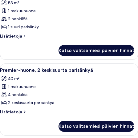
53 m²
huonetyypin
1 makuuhuone
Grand-
huone,
2 henkilöä
1
1 suuri parisänky
suuri
Lisätietoja
Lisätietoja
parisänky
huoneesta
kuvat
Grand-
Katso valitsemiesi päivien hinnat
huone,
1
suuri
Avaa
Näkymä huoneesta
9
parisänky
Premier-huone, 2 keskisuurta parisänkyä
kaikki
40 m²
huonetyypin
1 makuuhuone
Premier-
huone,
4 henkilöä
2
2 keskisuurta parisänkyä
keskisuurta
Lisätietoja
Lisätietoja
parisänkyä
huoneesta
kuvat
Premier-
Katso valitsemiesi päivien hinnat
huone,
2