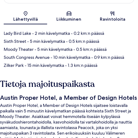
Kartta
Lähettyvillä
Liikkuminen
Ravintoloita
Lady Bird Lake
- 2 min kävelymatka
- 0.2 km:n päässä
Sixth Street
- 5 min kävelymatka
- 0.5 km:n päässä
Moody Theater
- 5 min kävelymatka
- 0.5 km:n päässä
South Congress Avenue
- 10 min kävelymatka
- 0.9 km:n päässä
Zilker Park
- 15 min kävelymatka
- 1.3 km:n päässä
Tietoja majoituspaikasta
Austin Proper Hotel, a Member of Design Hotels
Austin Proper Hotel, a Member of Design Hotels sijaitsee loistavalla
paikalla vain 5 minuutin kävelymatkan päässä kohteista Sixth Street ja
Moody Theater. Asiakkaat voivat hemmotella itseään kylpylässä
syväkudoshierontahoidolla, kasvohoidolla tai vartalohoidolla ja nauttia
aamiaista, lounasta ja illallista ravintolassa Peacock, joka on yksi
majoituspaikan 3 ravintolasta. Sen erikoisuuksiin kuuluu Välimeren