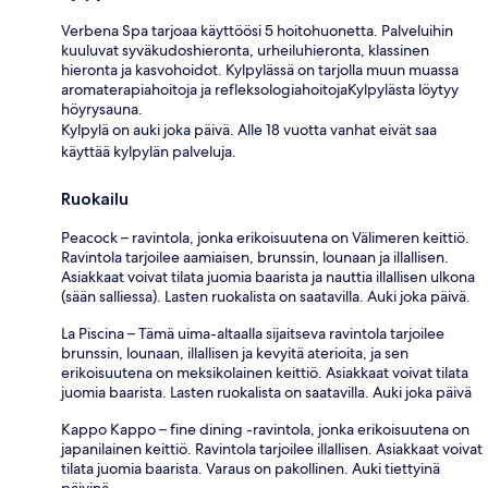
Verbena Spa tarjoaa käyttöösi 5 hoitohuonetta. Palveluihin
kuuluvat syväkudoshieronta, urheiluhieronta, klassinen
hieronta ja kasvohoidot. Kylpylässä on tarjolla muun muassa
aromaterapiahoitoja ja refleksologiahoitojaKylpylästa löytyy
höyrysauna.
Kylpylä on auki joka päivä. Alle 18 vuotta vanhat eivät saa
käyttää kylpylän palveluja.
Ruokailu
Peacock – ravintola, jonka erikoisuutena on Välimeren keittiö.
Ravintola tarjoilee aamiaisen, brunssin, lounaan ja illallisen.
Asiakkaat voivat tilata juomia baarista ja nauttia illallisen ulkona
(sään salliessa). Lasten ruokalista on saatavilla. Auki joka päivä.
La Piscina – Tämä uima-altaalla sijaitseva ravintola tarjoilee
brunssin, lounaan, illallisen ja kevyitä aterioita, ja sen
erikoisuutena on meksikolainen keittiö. Asiakkaat voivat tilata
juomia baarista. Lasten ruokalista on saatavilla. Auki joka päivä
Kappo Kappo – fine dining -ravintola, jonka erikoisuutena on
japanilainen keittiö. Ravintola tarjoilee illallisen. Asiakkaat voivat
tilata juomia baarista. Varaus on pakollinen. Auki tiettyinä
päivinä