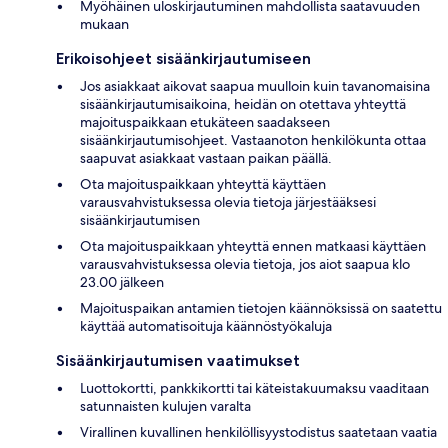
Myöhäinen uloskirjautuminen mahdollista saatavuuden
mukaan
Erikoisohjeet sisäänkirjautumiseen
Jos asiakkaat aikovat saapua muulloin kuin tavanomaisina
sisäänkirjautumisaikoina, heidän on otettava yhteyttä
majoituspaikkaan etukäteen saadakseen
sisäänkirjautumisohjeet. Vastaanoton henkilökunta ottaa
saapuvat asiakkaat vastaan paikan päällä.
Ota majoituspaikkaan yhteyttä käyttäen
varausvahvistuksessa olevia tietoja järjestääksesi
sisäänkirjautumisen
Ota majoituspaikkaan yhteyttä ennen matkaasi käyttäen
varausvahvistuksessa olevia tietoja, jos aiot saapua klo
23.00 jälkeen
Majoituspaikan antamien tietojen käännöksissä on saatettu
käyttää automatisoituja käännöstyökaluja
Sisäänkirjautumisen vaatimukset
Luottokortti, pankkikortti tai käteistakuumaksu vaaditaan
satunnaisten kulujen varalta
Virallinen kuvallinen henkilöllisyystodistus saatetaan vaatia