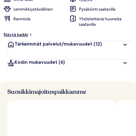
h
u
Lemmikkiystävällinen
Pysäköinti saatavilla
i
Ravintola
Yhdistettäviä huoneita
p
saatavilla
p
u
Näytä kaikki
a
r
Tärkeimmät palvelut/mukavuudet
(12)
v
o
s
Kodin mukavuudet
(6)
t
e
l
u
j
Suosikkimajoituspaikkamme
a