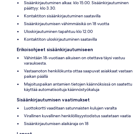
Sisäänkirjautuminen alkaa: klo 15.00. Sisäänkirjautuminen
päättyy: klo 3.30.
Kontaktiton sisäänkirjautuminen saatavilla
Sisäänkirjautumisen vähimmäisikä on 18 vuotta
Uloskirjautuminen tapahtuu klo 12.00
Kontaktiton uloskirjautuminen saatavilla
Erikoisohjeet sisäänkirjautumiseen
Vähintään 18-vuotiaan aikuisen on otettava täysi vastuu
varauksesta.
Vastaanoton henkilökunta ottaa saapuvat asiakkaat vastaan
paikan päällä
Majoituspaikan antamien tietojen käännöksissä on saatettu
käyttää automatisoituja käännöstyökaluja
Sisäänkirjautumisen vaatimukset
Luottokortti vaaditaan satunnaisten kulujen varalta
Virallinen kuvallinen henkilöllisyystodistus saatetaan vaatia
Sisäänkirjautumisen alaikäraja on 18
Lapset