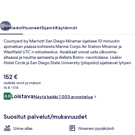
Diego
Miramar
valokuvagalleria
llinen
Seuraava
21+
Yleistiedot
Huoneet
Sijainti
Käytännöt
Courtyard by Marriott San Diego Miramar sijaitsee 10 minuutin
ajomatkan päässä kohteista Marine Corps Air Station Miramar ja
Westfield UTC:n ostoskeskus. Asiakkaat voivat uida ulkouima-
altaassa ja nauttia aamiaista ja illallista Bistro -ravintolassa. Lisäksi
Hotel Circle ja San Diego State University (yliopisto) sijaitsevat lyhyen
ajomatkan päässä. Matkailijat arvostavat majoituspaikan avuliasta
henkilökuntaa.
Nykyinen
152 €
hinta
sisältää verot ja maksut
on
16.8.–17.8.
Aula
152 €
Arvostelut
Loistava
8,8
Näytä kaikki 1 003 arvostelua
8,8 kautta 10.
Suositut palvelut/mukavuudet
Uima-allas
Ilmainen pysäköinti