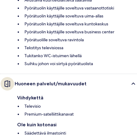
Avustavia kuuntelulaitteita saatavilla
Pyörätuolin käyttäjille soveltuva vastaanottotiski
Pyörätuolin käyttäjille soveltuva uima-allas
Pyörätuolin käyttäjille soveltuva kuntokeskus
Pyörätuolin käyttäjille soveltuva business center
Pyörätuolille soveltuva ravintola
Tekstitys televisiossa
Tukitanko WC-istuimen lähellä
Suihku johon voi siirtyä pyörätuolista
Huoneen palvelut/mukavuudet
Viihdykettä
Televisio
Premium-satelliittikanavat
Ole kuin kotonasi
Säädettävä ilmastointi