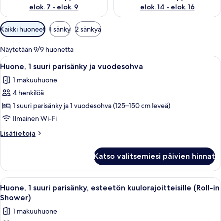
elok. 7 - elok. 9
elok. 14 - elok. 16
Huoneille
Kaikki huoneet
1 sänky
2 sänkyä
saatavilla
olevia
Näytetään 9/9 huonetta
suodattimia
Avaa
Hotellihuone, jossa on suuri sänky, työ
4
Huone, 1 suuri parisänky ja vuodesohva
kaikki
1 makuuhuone
huonetyypin
4 henkilöä
Huone,
1
1 suuri parisänky ja 1 vuodesohva (125–150 cm leveä)
suuri
Ilmainen Wi-Fi
parisänky
Lisätietoja
Lisätietoja
ja
huoneesta
vuodesohva
Huone,
Katso valitsemiesi päivien hinnat
1
kuvat
suuri
parisänky
Avaa
Hotellihuone, jossa on suuri sänky, työ
4
ja
Huone, 1 suuri parisänky, esteetön kuulorajoitteisille (Roll-in
kaikki
vuodesohva
Shower)
huonetyypin
1 makuuhuone
Huone,