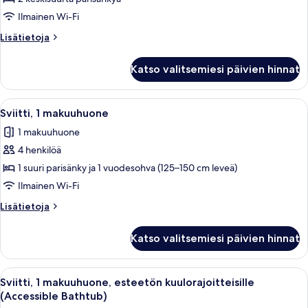
keskisuurta
parisänkyä,
Ilmainen Wi-Fi
esteetön
Lisätietoja
Lisätietoja
kuulorajoitteisille
huoneesta
Huone,
(Accessible
Katso valitsemiesi päivien hinnat
2
Bathtub)
keskisuurta
kuvat
parisänkyä,
Avaa
Moderni hotellihuone, jossa on harmaa
3
esteetön
Sviitti, 1 makuuhuone
kaikki
kuulorajoitteisille
1 makuuhuone
(Accessible
huonetyypin
Bathtub)
4 henkilöä
Sviitti,
1
1 suuri parisänky ja 1 vuodesohva (125–150 cm leveä)
makuuhuone
Ilmainen Wi-Fi
kuvat
Lisätietoja
Lisätietoja
huoneesta
Sviitti,
Katso valitsemiesi päivien hinnat
1
makuuhuone
Avaa
Moderni hotellihuone, jossa on harmaa
3
Sviitti, 1 makuuhuone, esteetön kuulorajoitteisille
kaikki
(Accessible Bathtub)
huonetyypin