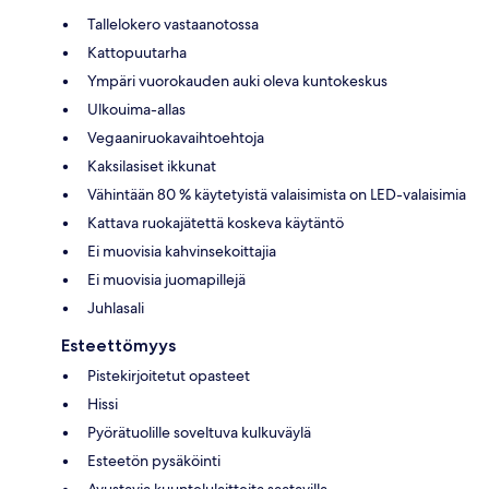
Tallelokero vastaanotossa
Kattopuutarha
Ympäri vuorokauden auki oleva kuntokeskus
Ulkouima-allas
Vegaaniruokavaihtoehtoja
Kaksilasiset ikkunat
Vähintään 80 % käytetyistä valaisimista on LED-valaisimia
Kattava ruokajätettä koskeva käytäntö
Ei muovisia kahvinsekoittajia
Ei muovisia juomapillejä
Juhlasali
Esteettömyys
Pistekirjoitetut opasteet
Hissi
Pyörätuolille soveltuva kulkuväylä
Esteetön pysäköinti