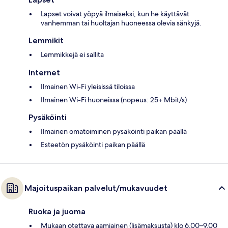
Lapset voivat yöpyä ilmaiseksi, kun he käyttävät
vanhemman tai huoltajan huoneessa olevia sänkyjä.
Lemmikit
Lemmikkejä ei sallita
Internet
Ilmainen Wi-Fi yleisissä tiloissa
Ilmainen Wi-Fi huoneissa (nopeus: 25+ Mbit/s)
Pysäköinti
Ilmainen omatoiminen pysäköinti paikan päällä
Esteetön pysäköinti paikan päällä
Majoituspaikan palvelut/mukavuudet
Ruoka ja juoma
Mukaan otettava aamiainen (lisämaksusta) klo 6.00–9.00