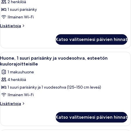
2 henkilöä
1
1 suuri parisänky
suuri
parisänky,
Ilmainen Wi-Fi
esteetön
Lisätietoja
Lisätietoja
kuulorajoitteisille
huoneesta
Huone,
(Roll-
Katso valitsemiesi päivien hinnat
1
in
suuri
Shower)
parisänky,
Avaa
Hotellihuone, jossa on suuri sänky, työ
4
kuvat
esteetön
Huone, 1 suuri parisänky ja vuodesohva, esteetön
kaikki
kuulorajoitteisille
kuulorajoitteisille
(Roll-
huonetyypin
1 makuuhuone
in
Huone,
Shower)
4 henkilöä
1
1 suuri parisänky ja 1 vuodesohva (125–150 cm leveä)
suuri
parisänky
Ilmainen Wi-Fi
ja
Lisätietoja
Lisätietoja
vuodesohva,
huoneesta
Huone,
esteetön
Katso valitsemiesi päivien hinnat
1
kuulorajoitteisille
suuri
kuvat
parisänky