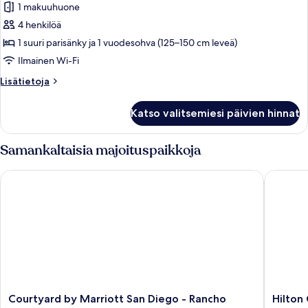
1 makuuhuone
Sviitti,
4 henkilöä
1
1 suuri parisänky ja 1 vuodesohva (125–150 cm leveä)
makuuhuone,
esteetön
Ilmainen Wi-Fi
kuulorajoitteisille
Lisätietoja
Lisätietoja
(Accessible
huoneesta
Sviitti,
Bathtub)
Katso valitsemiesi päivien hinnat
1
kuvat
makuuhuone,
esteetön
Samankaltaisia majoituspaikkoja
kuulorajoitteisille
(Accessible
Courtyard by Marriott San Diego - Rancho Bernardo
Hilton G
Bathtub)
Courtyard
Hilton
Courtyard by Marriott San Diego - Rancho
Hilton