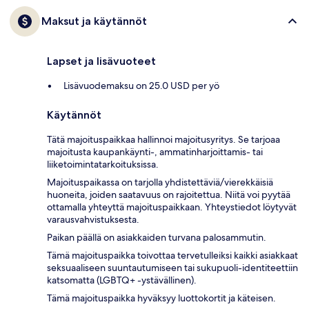
Maksut ja käytännöt
Lapset ja lisävuoteet
Lisävuodemaksu on 25.0 USD per yö
Käytännöt
Tätä majoituspaikkaa hallinnoi majoitusyritys. Se tarjoaa
majoitusta kaupankäynti-, ammatinharjoittamis- tai
liiketoimintatarkoituksissa.
Majoituspaikassa on tarjolla yhdistettäviä/vierekkäisiä
huoneita, joiden saatavuus on rajoitettua. Niitä voi pyytää
ottamalla yhteyttä majoituspaikkaan. Yhteystiedot löytyvät
varausvahvistuksesta.
Paikan päällä on asiakkaiden turvana palosammutin.
Tämä majoituspaikka toivottaa tervetulleiksi kaikki asiakkaat
seksuaaliseen suuntautumiseen tai sukupuoli-identiteettiin
katsomatta (LGBTQ+ -ystävällinen).
Tämä majoituspaikka hyväksyy luottokortit ja käteisen.