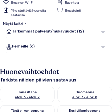
Ilmainen Wi-Fi
Ravintola
Yhdistettäviä huoneita
Ilmastointi
saatavilla
Näytä kaikki
Tärkeimmät palvelut/mukavuudet
(12)
Perheille
(6)
Huonevaihtoehdot
Tarkista näiden päivien saatavuus
Tarkista tämän illan saatavuus elok. 6 - elok. 7
Tarkista huomisen saatavuus el
Tänä iltana
Huomenna
elok. 6 - elok. 7
elok. 7 - elok. 8
Tarkista tämän viikonlopun saatavuus elok. 7 - elok. 9
Tarkista ensi viikonlopun saatav
Tänä viikonloppuna
Ensi viikonloppuna