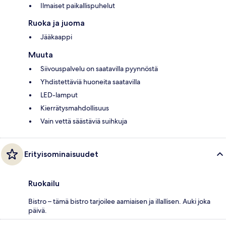
Ilmaiset paikallispuhelut
Ruoka ja juoma
Jääkaappi
Muuta
Siivouspalvelu on saatavilla pyynnöstä
Yhdistettäviä huoneita saatavilla
LED-lamput
Kierrätysmahdollisuus
Vain vettä säästäviä suihkuja
Erityisominaisuudet
Ruokailu
Bistro – tämä bistro tarjoilee aamiaisen ja illallisen. Auki joka
päivä.