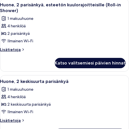
Avaa
Hotellihuone, jossa on kaksi sänkyä, 
3
ja
Huone, 2 parisänkyä, esteetön kuulorajoitteisille (Roll-in
kaikki
vuodesohva,
Shower)
esteetön
huonetyypin
1 makuuhuone
kuulorajoitteisille
Huone,
4 henkilöä
2
2 parisänkyä
parisänkyä,
esteetön
Ilmainen Wi-Fi
kuulorajoitteisille
Lisätietoja
Lisätietoja
(Roll-
huoneesta
Huone,
in
Katso valitsemiesi päivien hinnat
2
Shower)
parisänkyä,
kuvat
esteetön
Avaa
Hotellihuone, jossa on kaksi sänkyä, 
3
kuulorajoitteisille
Huone, 2 keskisuurta parisänkyä
kaikki
(Roll-
1 makuuhuone
in
huonetyypin
Shower)
4 henkilöä
Huone,
2
2 keskisuurta parisänkyä
keskisuurta
Ilmainen Wi-Fi
parisänkyä
Lisätietoja
Lisätietoja
kuvat
huoneesta