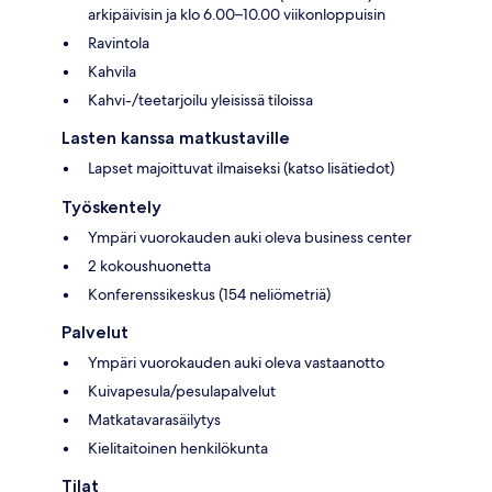
arkipäivisin ja klo 6.00–10.00 viikonloppuisin
Ravintola
Kahvila
Kahvi-/teetarjoilu yleisissä tiloissa
Lasten kanssa matkustaville
Lapset majoittuvat ilmaiseksi (katso lisätiedot)
Työskentely
Ympäri vuorokauden auki oleva business center
2 kokoushuonetta
Konferenssikeskus (154 neliömetriä)
Palvelut
Ympäri vuorokauden auki oleva vastaanotto
Kuivapesula/pesulapalvelut
Matkatavarasäilytys
Kielitaitoinen henkilökunta
Tilat