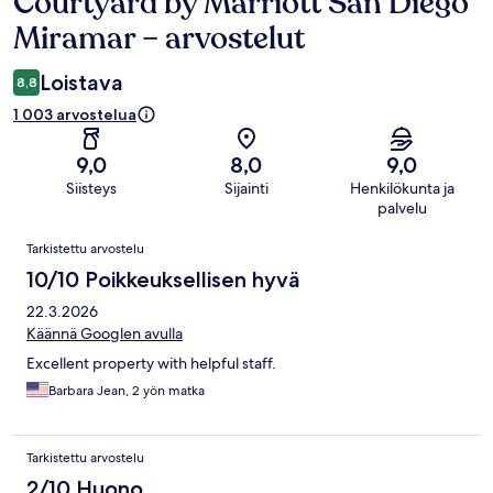
Courtyard by Marriott San Diego
Arvostelut
Miramar – arvostelut
Loistava
8,8
1 003 arvostelua
9,0
8,0
9,0
Siisteys
Sijainti
Henkilökunta ja
palvelu
Arvostelut
Tarkistettu arvostelu
10/10 Poikkeuksellisen hyvä
22.3.2026
Käännä Googlen avulla
Excellent property with helpful staff.
Barbara Jean, 2 yön matka
Tarkistettu arvostelu
2/10 Huono