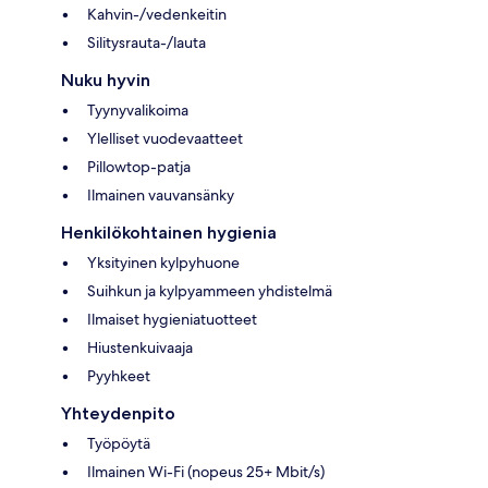
Kahvin-/vedenkeitin
Silitysrauta-/lauta
Nuku hyvin
Tyynyvalikoima
Ylelliset vuodevaatteet
Pillowtop-patja
Ilmainen vauvansänky
Henkilökohtainen hygienia
Yksityinen kylpyhuone
Suihkun ja kylpyammeen yhdistelmä
Ilmaiset hygieniatuotteet
Hiustenkuivaaja
Pyyhkeet
Yhteydenpito
Työpöytä
Ilmainen Wi-Fi (nopeus 25+ Mbit/s)