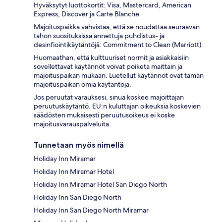
Hyväksytyt luottokortit: Visa, Mastercard, American
Express, Discover ja Carte Blanche
Majoituspaikka vahvistaa, että se noudattaa seuraavan
tahon suosituksissa annettuja puhdistus- ja
desinfiointikäytäntöjä: Commitment to Clean (Marriott).
Huomaathan, että kulttuuriset normit ja asiakkaisiin
sovellettavat käytännöt voivat poiketa maittain ja
majoituspaikan mukaan. Luetellut käytännöt ovat tämän
majoituspaikan omia käytäntöjä.
Jos peruutat varauksesi, sinua koskee majoittajan
peruutuskäytäntö. EU:n kuluttajan oikeuksia koskevien
säädösten mukaisesti peruutusoikeus ei koske
majoitusvarauspalveluita.
Tunnetaan myös nimellä
Holiday Inn Miramar
Holiday Inn Miramar Hotel
Holiday Inn Miramar Hotel San Diego North
Holiday Inn San Diego North
Holiday Inn San Diego North Miramar