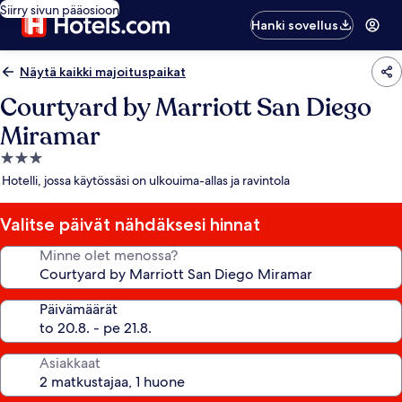
Siirry sivun pääosioon
Hanki sovellus
Näytä kaikki majoituspaikat
Courtyard by Marriott San Diego
Miramar
3.0
tähden
Hotelli, jossa käytössäsi on ulkouima-allas ja ravintola
majoituspaikka
Valitse päivät nähdäksesi hinnat
Minne olet menossa?
Päivämäärät
Asiakkaat