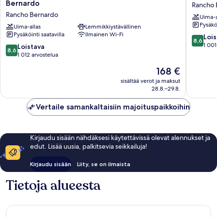
by
Garden
Bernardo
Rancho 
Marriott
Inn
Rancho Bernardo
Uima-a
San
San
Pysäköi
Diego
Uima-allas
Lemmikkiystävällinen
Diego
Pysäköinti saatavilla
Ilmainen Wi-Fi
-
-
8.6
Lois
8,6
Rancho
Rancho
kautta
1 001
8.6
Loistava
8,6
Bernardo
Bernard
10,
kautta
1 012 arvostelua
Rancho
Rancho
Loistava,
10,
Hinta
168 €
Bernardo
Bernard
1 001
Loistava,
on
arvostel
1 012
sisältää verot ja maksut
168 €
28.8.–29.8.
arvostelua
Vertaile samankaltaisiin majoituspaikkoihin
Kirjaudu sisään nähdäksesi käytettävissä olevat alennukset ja
edut. Lisää uusia, palkitsevia seikkailuja!
Kirjaudu sisään
Liity, se on ilmaista
Tietoja alueesta