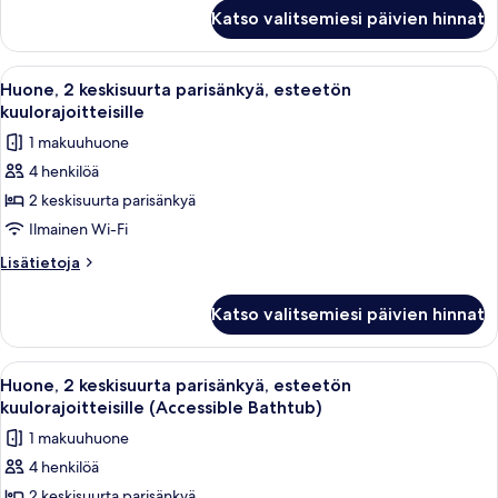
Huone,
Katso valitsemiesi päivien hinnat
2
keskisuurta
parisänkyä
Avaa
Hotellihuone, jossa on kaksi sänkyä, 
3
Huone, 2 keskisuurta parisänkyä, esteetön
kaikki
kuulorajoitteisille
huonetyypin
1 makuuhuone
Huone,
4 henkilöä
2
2 keskisuurta parisänkyä
keskisuurta
parisänkyä,
Ilmainen Wi-Fi
esteetön
Lisätietoja
Lisätietoja
kuulorajoitteisille
huoneesta
Huone,
kuvat
Katso valitsemiesi päivien hinnat
2
keskisuurta
parisänkyä,
Avaa
Hotellihuone, jossa on kaksi sänkyä, 
3
esteetön
Huone, 2 keskisuurta parisänkyä, esteetön
kaikki
kuulorajoitteisille
kuulorajoitteisille (Accessible Bathtub)
huonetyypin
1 makuuhuone
Huone,
4 henkilöä
2
2 keskisuurta parisänkyä