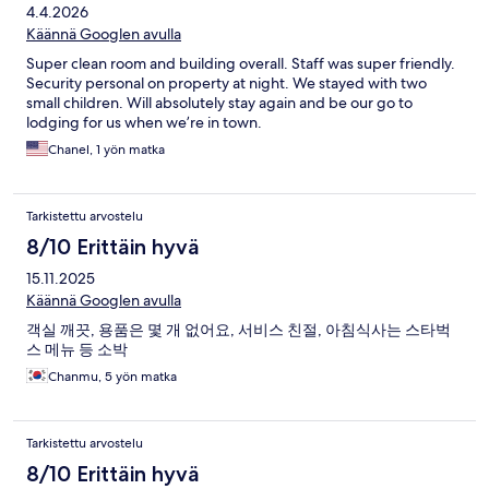
4.4.2026
Käännä Googlen avulla
Super clean room and building overall. Staff was super friendly.
Security personal on property at night. We stayed with two
small children. Will absolutely stay again and be our go to
lodging for us when we’re in town.
Chanel, 1 yön matka
Tarkistettu arvostelu
8/10 Erittäin hyvä
15.11.2025
Käännä Googlen avulla
객실 깨끗, 용품은 몇 개 없어요, 서비스 친절, 아침식사는 스타벅
스 메뉴 등 소박
Chanmu, 5 yön matka
Tarkistettu arvostelu
8/10 Erittäin hyvä