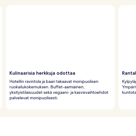
Kulinaarisia herkkuja odottaa
Ranta
Hotellin ravintola ja baari takaavat monipuolisen
Kylpyläp
ruokailukokemuksen. Buffet-aamiainen,
Ympäri
yksityistilaisuudet sekä vegaani- ja kasvisvaihtoehdot
kuntota
palvelevat monipuolisesti.