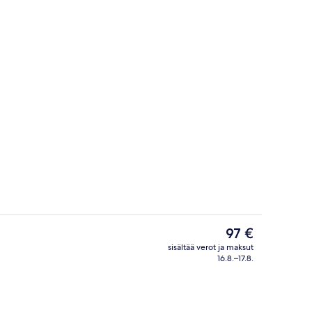
Vastaanotto
Nykyinen
97 €
hinta
sisältää verot ja maksut
on
16.8.–17.8.
Ulkopuoli
97 €