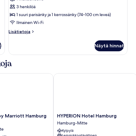
useita
3 henkilöä
sänkyjä
1 suuri parisänky ja 1 kerrossänky (74–100 cm leveä)
(Premium)
Ilmainen Wi-Fi
kuvat
Lisätietoja
Lisätietoja
huoneesta
Perhehuone,
t
Näytä hinnat
useita
sänkyjä
(Premium)
oja
 Marriott Hamburg City
HYPERION Hotel Hamburg
HYPERION
by Marriott Hamburg
HYPERION Hotel Hamburg
Hotel
Hamburg-Mitte
Hamburg
te
Kylpylä
Hamburg-
Lemmikkiystävällinen