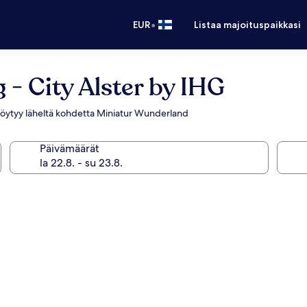
•
EUR
Listaa majoituspaikkasi
- City Alster by IHG
oka löytyy läheltä kohdetta Miniatur Wunderland
Päivämäärät