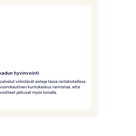
kadun hyvinvointi
alvelut virkistävät aisteja tässä rantahotellissa.
vuorokautinen kuntokeskus varmistaa, että
voitteet jatkuvat myös lomalla.