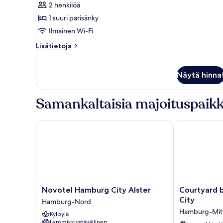
huone,
2 henkilöä
1
1 suuri parisänky
suuri
Ilmainen Wi-Fi
parisänky
Lisätietoja
Lisätietoja
(Alster
huoneesta
View)
Premium-
huone,
kuvat
Näytä hinna
1
suuri
parisänky
Samankaltaisia majoituspaikk
(Alster
View)
Novotel Hamburg City Alster
Courtyard by
Novotel
Courtyard
Novotel Hamburg City Alster
Courtyard 
Hamburg
by
City
Hamburg-Nord
City
Marriott
Hamburg-Mit
Kylpylä
Alster
Hamburg
Lemmikkiystävällinen