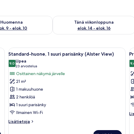
sen saatavuus elok. 9 - elok. 10
Tarkista tämän viikonlopun saatavuus el
Huomenna
Tänä viikonloppuna
ok. 9 - elok. 10
elok. 14 - elok. 16
 suuri sänky, yöpöytä lampun kanssa ja läpikuultavat verhot.
Avaa
Hotellihuone, jossa on sänky, työpöytä,
A
7
Standard-huone, 1 suuri parisänky (Alster View)
Pr
kaikki
ka
Upea
huonetyypin
9,0
h
9,
9,0 kautta 10
(23
23 arvostelua
Standard-
P
arvostelua)
Osittainen näkymä järvelle
huone,
h
21 m²
1
1
1 makuuhuone
suuri
s
2 henkilöä
parisänky
p
1 suuri parisänky
(Alster
k
View)
Ilmainen Wi-Fi
Li
Li
kuvat
hu
Lisätietoja
Lisätietoja
Pr
huoneesta
hu
Standard-