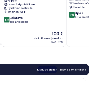
Hotel
Kylpylä
keskusta
Ilmainen Wi-Fi
Lemmikkiystävällinen
Hamburg-
Ravintola
Pysäköinti saatavilla
Nord
Ilmainen Wi-Fi
9.0
Upea
9,0
kautta
1 016 arvostelua
8.8
Loistava
8,8
10,
kautta
365 arvostelua
Upea,
10,
1 016
Loistava,
Hinta
103 €
arvostelua
365
on
sisältää verot ja maksut
sisäl
arvostelua
103 €
16.8.–17.8.
Kirjaudu sisään
Liity, se on ilmaista