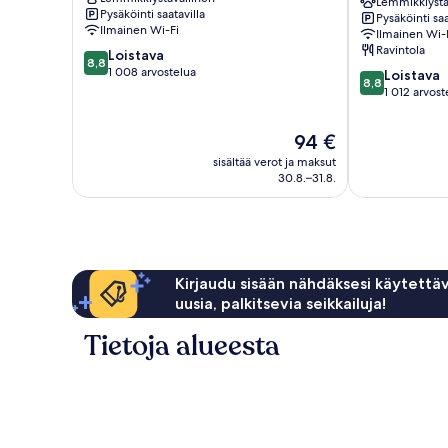
Hamburg-
City
Lemmikkiystä
Pysäköinti saatavilla
Pysäköinti saa
Nord
Hamburg-
Ilmainen Wi-Fi
Ilmainen Wi-
Mitte
Ravintola
8.8
Loistava
8,8
kautta
1 008 arvostelua
8.8
Loistava
8,8
10,
kautta
1 012 arvost
Loistava,
10,
1 008
Loistava,
Hinta
94 €
arvostelua
1 012
on
sisältää verot ja maksut
arvostelua
94 €
30.8.–31.8.
Kirjaudu sisään nähdäksesi käytettäv
uusia, palkitsevia seikkailuja!
Tietoja alueesta