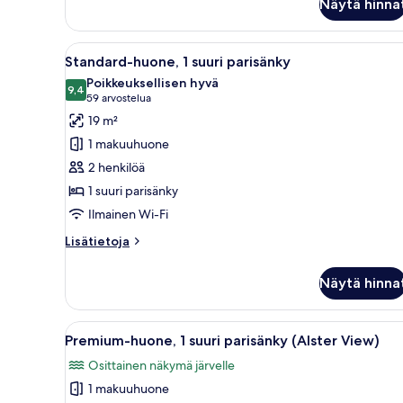
parisänky
Näytä hinna
Avaa
Moderni hotellihuone, jossa on 
9
Standard-huone, 1 suuri parisänky
kaikki
Poikkeuksellisen hyvä
huonetyypin
9,4
9,4 kautta 10
(59
59 arvostelua
Standard-
arvostelua)
19 m²
huone,
1 makuuhuone
1
2 henkilöä
suuri
1 suuri parisänky
parisänky
Ilmainen Wi-Fi
kuvat
Lisätietoja
Lisätietoja
huoneesta
Standard-
Näytä hinna
huone,
1
suuri
Avaa
Hotellihuone, jossa on punainen
10
parisänky
Premium-huone, 1 suuri parisänky (Alster View)
kaikki
Osittainen näkymä järvelle
huonetyypin
1 makuuhuone
Premium-