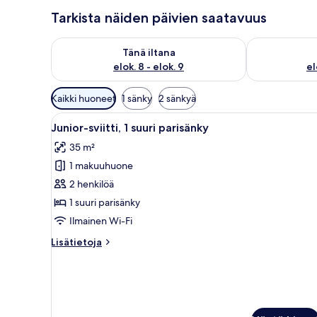
Tarkista näiden päivien saatavuus
Tarkista tämän illan saatavuus elok. 8 - elok. 9
Tarkista huomi
Tänä iltana
elok. 8 - elok. 9
el
Huoneille
Kaikki huoneet
1 sänky
2 sänkyä
saatavilla
Avaa
Moderni hotellihuone, jossa on
olevia
6
Junior-sviitti, 1 suuri parisänky
kaikki
suodattimia
35 m²
huonetyypin
1 makuuhuone
Junior-
sviitti,
2 henkilöä
1
1 suuri parisänky
suuri
Ilmainen Wi-Fi
parisänky
Lisätietoja
Lisätietoja
kuvat
huoneesta
Junior-
sviitti,
1
suuri