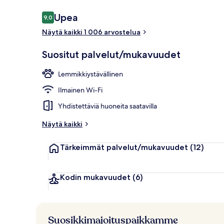
Arvostelut
Upea
9,0
9,0 kautta 10.
Baari (majoit
Näytä kaikki 1 006 arvostelua
Suositut palvelut/mukavuudet
Lemmikkiystävällinen
Ilmainen Wi-Fi
Yhdistettäviä huoneita saatavilla
Näytä kaikki
Tärkeimmät palvelut/mukavuudet
(12)
Kodin mukavuudet
(6)
Suosikkimajoituspaikkamme