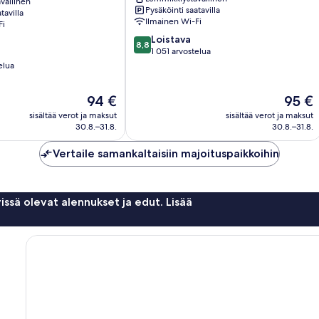
vällinen
Mitte
Pysäköinti saatavilla
tavilla
Ilmainen Wi-Fi
Fi
8.8
Loistava
8,8
kautta
1 051 arvostelua
10,
elua
Loistava,
1 051
Hinta
Hinta
94 €
95 €
arvostelua
on
on
sisältää verot ja maksut
sisältää verot ja maksut
94 €
95 €
30.8.–31.8.
30.8.–31.8.
Vertaile samankaltaisiin majoituspaikkoihin
issä olevat alennukset ja edut. Lisää