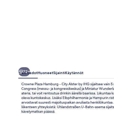
Alster
by
IHG
valokuvagalleria
72+
Yleistiedot
Huoneet
Sijainti
Käytännöt
Crowne Plaza Hamburg - City Alster by IHG sijaitsee vain
Congress (messu- ja kongressikeskus) ja Miniatur Wunderlan
ateria, tai voit rentoutua drinkin äärellä baarissa. Liikunta
oleva kuntokeskus. Lisäksi Elbphilharmonie ja Hampurin rist
arvostavat suuresti majoituspaikan avuliasta henkilökuntaa.
liikenteen yhteyksistä: Uhlandstraßen U-Bahn-asema sijai
kävelymatkan päässä.