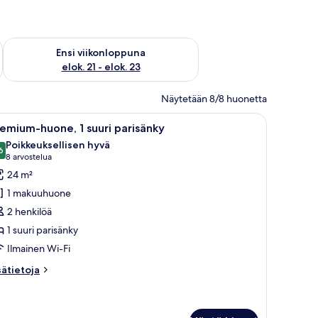
ok. 14 - elok. 16
Tarkista ensi viikonlopun saatavuus elok. 21 - elok. 23
Ensi viikonloppuna
elok. 21 - elok. 23
Näytetään 8/8 huonetta
 tuoli, vaatekaappi ja televisio.
vaa
Hotellihuone, jossa on punainen sohva, valkois
8
emium-huone, 1 suuri parisänky
ikki
Poikkeuksellisen hyvä
uonetyypin
6
9,6 kautta 10
(8
8 arvostelua
remium-
arvostelua)
24 m²
uone,
1 makuuhuone
2 henkilöä
uuri
1 suuri parisänky
arisänky
Ilmainen Wi-Fi
uvat
sätietoja
sätietoja
oneesta
emium-
one,