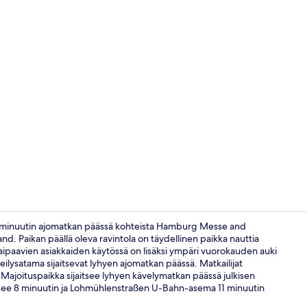
Sauna
 5 minuutin ajomatkan päässä kohteista Hamburg Messe and
d. Paikan päällä oleva ravintola on täydellinen paikka nauttia
a kaipaavien asiakkaiden käytössä on lisäksi ympäri vuorokauden auki
Ulkopuoli
eilysatama sijaitsevat lyhyen ajomatkan päässä. Matkailijat
 Majoituspaikka sijaitsee lyhyen kävelymatkan päässä julkisen
tsee 8 minuutin ja Lohmühlenstraßen U-Bahn-asema 11 minuutin