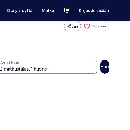
Ota yhteyttä
Matkat
Kirjaudu sisään
Jaa
Tallenna
Asiakkaat
Hae