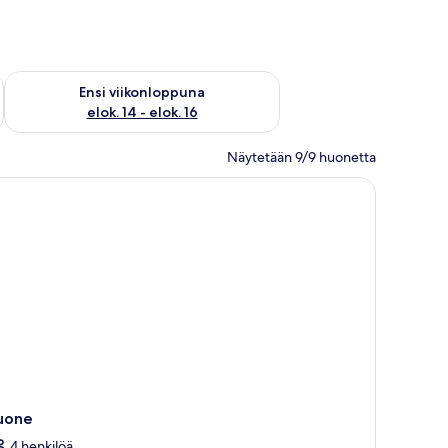
lok. 7 - elok. 9
Tarkista ensi viikonlopun saatavuus elok. 14 - elok. 16
Ensi viikonloppuna
elok. 14 - elok. 16
Näytetään 9/9 huonetta
uone
4 henkilöä