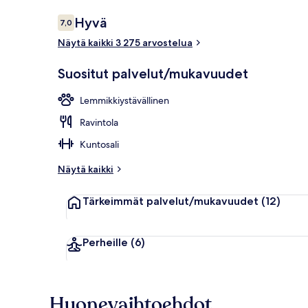
Arvostelut
Hyvä
7,0
7,0 kautta 10.
Näytä kaikki 3 275 arvostelua
Ulkopuoli
Suositut palvelut/mukavuudet
Lemmikkiystävällinen
Ravintola
Kuntosali
Näytä kaikki
Tärkeimmät palvelut/mukavuudet
(12)
Perheille
(6)
Huonevaihtoehdot