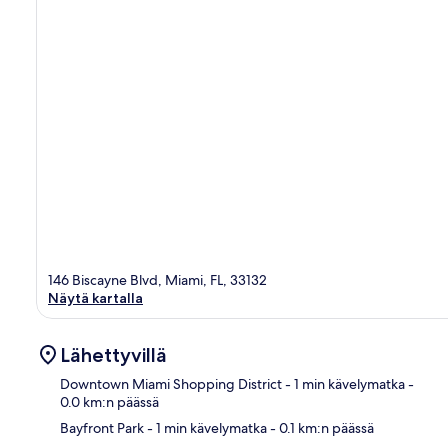
146 Biscayne Blvd, Miami, FL, 33132
Näytä kartalla
Lähettyvillä
Downtown Miami Shopping District
- 1 min kävelymatka
-
0.0 km:n päässä
Bayfront Park
- 1 min kävelymatka
- 0.1 km:n päässä
Kart