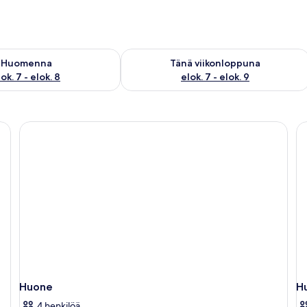
sen saatavuus elok. 7 - elok. 8
Tarkista tämän viikonlopun saatavuus e
Huomenna
Tänä viikonloppuna
ok. 7 - elok. 8
elok. 7 - elok. 9
Huone
H
4 henkilöä