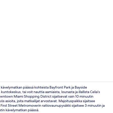
Nähtävyyde
in kävelymatkan päässä kohteista Bayfront Park ja Bayside
okeskus, tai voit nauttia aamiaista, lounasta ja illallista Celia’s
owntown Miami Shopping District sijaitsevat vain 10 minuutin
Superior-huo
s asioita, joita matkailijat arvostavat. Majoituspaikka sijaitsee
 First Street Metromoverin raitiovaunupysäkki sijaitsee 3 minuutin ja
tin kävelymatkan päässä.