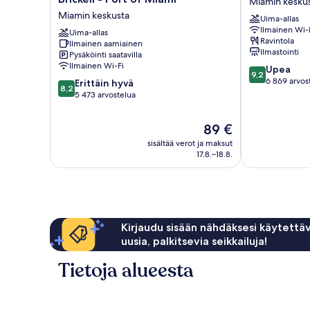
Miamin kesku
&
Worldcenter
Miamin keskusta
Uima-allas
Suites
Miamin
Ilmainen Wi-
Downtown
Uima-allas
keskusta
Ravintola
Ilmainen aamiainen
Brickell
Ilmastointi
Pysäköinti saatavilla
-
Ilmainen Wi-Fi
9.2
Upea
Port
9,2
kautta
6 869 arvos
8.2
of
Erittäin hyvä
8,2
10,
kautta
Miami
5 473 arvostelua
Upea,
10,
Miamin
6 869
Erittäin
keskusta
Hinta
89 €
arvostelua
hyvä,
on
sisältää verot ja maksut
5 473
89 €
17.8.–18.8.
arvostelua
Kirjaudu sisään nähdäksesi käytettäv
uusia, palkitsevia seikkailuja!
Tietoja alueesta