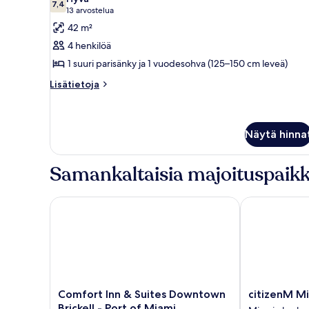
huonetyypin
7,4
7,4 kautta 10
(13
13 arvostelua
Superior-
arvostelua)
42 m²
huone
4 henkilöä
kuvat
1 suuri parisänky ja 1 vuodesohva (125–150 cm leveä)
Lisätietoja
Lisätietoja
huoneesta
Superior-
huone
Näytä hinna
Samankaltaisia majoituspaikk
Comfort Inn & Suites Downtown Brickell - Port of 
citizenM Mia
Comfort
citizenM
Comfort Inn & Suites Downtown
citizenM M
Inn
Miami
Brickell - Port of Miami