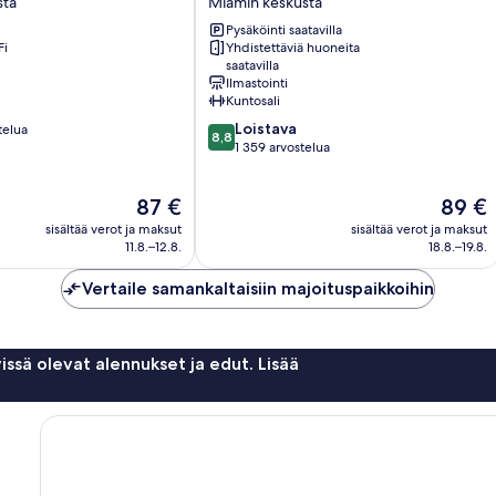
sta
Miamin keskusta
Miamin
Pysäköinti saatavilla
keskusta
Fi
Yhdistettäviä huoneita
saatavilla
Ilmastointi
Kuntosali
8.8
Loistava
telua
8,8
kautta
1 359 arvostelua
10,
Loistava,
Hinta
Hinta
87 €
89 €
1 359
on
on
arvostelua
sisältää verot ja maksut
sisältää verot ja maksut
87 €
89 €
11.8.–12.8.
18.8.–19.8.
Vertaile samankaltaisiin majoituspaikkoihin
issä olevat alennukset ja edut. Lisää