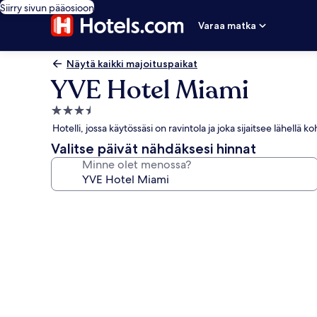
Siirry sivun pääosioon
Varaa matka
Näytä kaikki majoituspaikat
YVE Hotel Miami
3.5
tähden
Hotelli, jossa käytössäsi on ravintola ja joka sijaitsee lähellä 
majoituspaikka
Valitse päivät nähdäksesi hinnat
Minne olet menossa?
Majoituspaikan
YVE
Hotel
Miami
valokuvagalleria