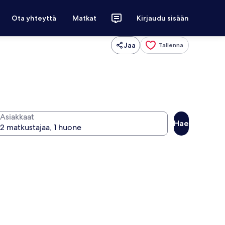
Ota yhteyttä
Matkat
Kirjaudu sisään
Jaa
Tallenna
Asiakkaat
Hae