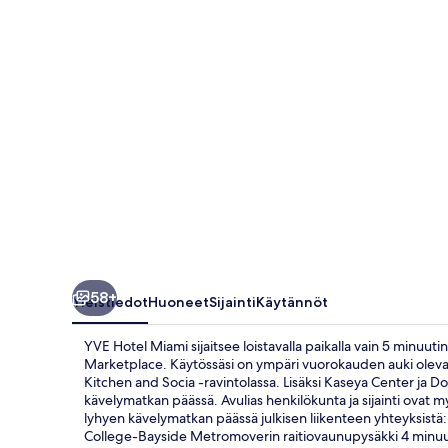
58+
Yleistiedot
Huoneet
Sijainti
Käytännöt
YVE Hotel Miami sijaitsee loistavalla paikalla vain 5 minuut
Marketplace. Käytössäsi on ympäri vuorokauden auki oleva kunt
Kitchen and Socia -ravintolassa. Lisäksi Kaseya Center ja D
kävelymatkan päässä. Avulias henkilökunta ja sijainti ovat myö
lyhyen kävelymatkan päässä julkisen liikenteen yhteyksistä:
College-Bayside Metromoverin raitiovaunupysäkki 4 minuu