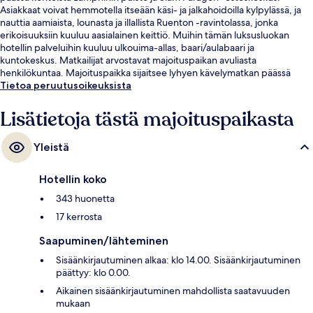
Asiakkaat voivat hemmotella itseään käsi- ja jalkahoidoilla kylpylässä, ja
nauttia aamiaista, lounasta ja illallista Ruenton -ravintolassa, jonka
erikoisuuksiin kuuluu aasialainen keittiö. Muihin tämän luksusluokan
hotellin palveluihin kuuluu ulkouima-allas, baari/aulabaari ja
kuntokeskus. Matkailijat arvostavat majoituspaikan avuliasta
henkilökuntaa. Majoituspaikka sijaitsee lyhyen kävelymatkan päässä
julkisen liikenteen yhteyksistä: Sam Yanin metroasema sijaitsee 6
Tietoa peruutusoikeuksista
minuutin ja Sala Daengin BTS-asema 10 minuutin kävelymatkan päässä.
Lisätietoja tästä majoituspaikasta
Yleistä
Hotellin koko
343 huonetta
17 kerrosta
Saapuminen/lähteminen
Sisäänkirjautuminen alkaa: klo 14.00. Sisäänkirjautuminen
päättyy: klo 0.00.
Aikainen sisäänkirjautuminen mahdollista saatavuuden
mukaan