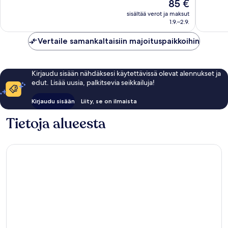
Hinta
85 €
Upea,
Upea,
on
1 003
1 001
sisältää verot ja maksut
85 €
1.9.–2.9.
arvostelua
arvostel
Vertaile samankaltaisiin majoituspaikkoihin
Kirjaudu sisään nähdäksesi käytettävissä olevat alennukset ja
edut. Lisää uusia, palkitsevia seikkailuja!
Kirjaudu sisään
Liity, se on ilmaista
Tietoja alueesta