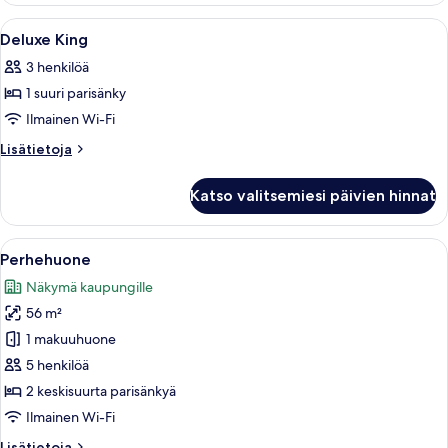
Avaa
Hotellihuone, jossa on suuri sänky, työ
13
Deluxe King
kaikki
3 henkilöä
huonetyypin
1 suuri parisänky
Deluxe
King
Ilmainen Wi-Fi
kuvat
Lisätietoja
Lisätietoja
huoneesta
Deluxe
Katso valitsemiesi päivien hinnat
King
Avaa
Hotellihuone, jossa on suuri sänky, yöp
2
Perhehuone
kaikki
Näkymä kaupungille
huonetyypin
56 m²
Perhehuone
kuvat
1 makuuhuone
5 henkilöä
2 keskisuurta parisänkyä
Ilmainen Wi-Fi
Lisätietoja
Lisätietoja