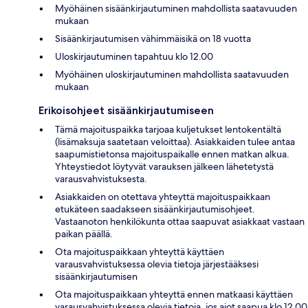
Myöhäinen sisäänkirjautuminen mahdollista saatavuuden
mukaan
Sisäänkirjautumisen vähimmäisikä on 18 vuotta
Uloskirjautuminen tapahtuu klo 12.00
Myöhäinen uloskirjautuminen mahdollista saatavuuden
mukaan
Erikoisohjeet sisäänkirjautumiseen
Tämä majoituspaikka tarjoaa kuljetukset lentokentältä
(lisämaksuja saatetaan veloittaa). Asiakkaiden tulee antaa
saapumistietonsa majoituspaikalle ennen matkan alkua.
Yhteystiedot löytyvät varauksen jälkeen lähetetystä
varausvahvistuksesta.
Asiakkaiden on otettava yhteyttä majoituspaikkaan
etukäteen saadakseen sisäänkirjautumisohjeet.
Vastaanoton henkilökunta ottaa saapuvat asiakkaat vastaan
paikan päällä.
Ota majoituspaikkaan yhteyttä käyttäen
varausvahvistuksessa olevia tietoja järjestääksesi
sisäänkirjautumisen
Ota majoituspaikkaan yhteyttä ennen matkaasi käyttäen
varausvahvistuksessa olevia tietoja, jos aiot saapua klo 12.00