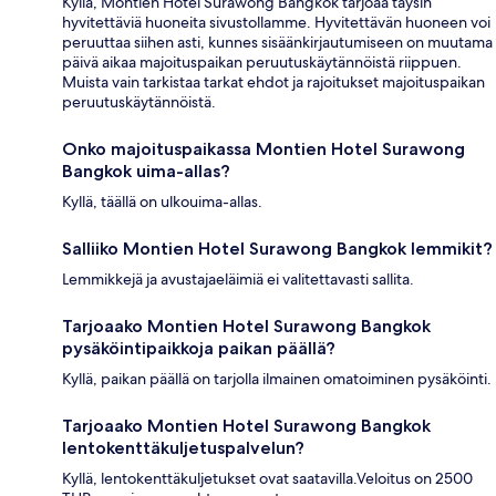
Kyllä, Montien Hotel Surawong Bangkok tarjoaa täysin
hyvitettäviä huoneita sivustollamme. Hyvitettävän huoneen voi
peruuttaa siihen asti, kunnes sisäänkirjautumiseen on muutama
päivä aikaa majoituspaikan peruutuskäytännöistä riippuen.
Muista vain tarkistaa tarkat ehdot ja rajoitukset majoituspaikan
peruutuskäytännöistä.
Onko majoituspaikassa Montien Hotel Surawong
Bangkok uima-allas?
Kyllä, täällä on ulkouima-allas.
Salliiko Montien Hotel Surawong Bangkok lemmikit?
Lemmikkejä ja avustajaeläimiä ei valitettavasti sallita.
Tarjoaako Montien Hotel Surawong Bangkok
pysäköintipaikkoja paikan päällä?
Kyllä, paikan päällä on tarjolla ilmainen omatoiminen pysäköinti.
Tarjoaako Montien Hotel Surawong Bangkok
lentokenttäkuljetuspalvelun?
Kyllä, lentokenttäkuljetukset ovat saatavilla.Veloitus on 2500