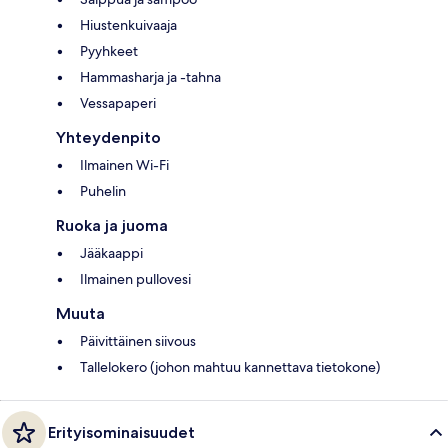
Hiustenkuivaaja
Pyyhkeet
Hammasharja ja -tahna
Vessapaperi
Yhteydenpito
Ilmainen Wi-Fi
Puhelin
Ruoka ja juoma
Jääkaappi
Ilmainen pullovesi
Muuta
Päivittäinen siivous
Tallelokero (johon mahtuu kannettava tietokone)
Erityisominaisuudet