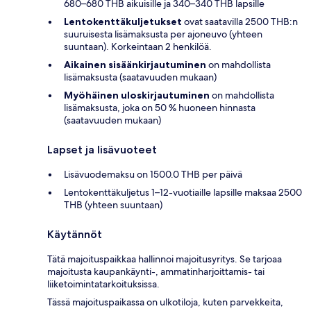
680–680 THB aikuisille ja 340–340 THB lapsille
Lentokenttäkuljetukset
ovat saatavilla 2500 THB:n
suuruisesta lisämaksusta per ajoneuvo (yhteen
suuntaan). Korkeintaan 2 henkilöä.
Aikainen sisäänkirjautuminen
on mahdollista
lisämaksusta (saatavuuden mukaan)
Myöhäinen uloskirjautuminen
on mahdollista
lisämaksusta, joka on 50 % huoneen hinnasta
(saatavuuden mukaan)
Lapset ja lisävuoteet
Lisävuodemaksu on 1500.0 THB per päivä
Lentokenttäkuljetus 1–12-vuotiaille lapsille maksaa 2500
THB (yhteen suuntaan)
Käytännöt
Tätä majoituspaikkaa hallinnoi majoitusyritys. Se tarjoaa
majoitusta kaupankäynti-, ammatinharjoittamis- tai
liiketoimintatarkoituksissa.
Tässä majoituspaikassa on ulkotiloja, kuten parvekkeita,