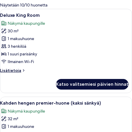
olevia
Näytetään 10/10 huonetta
suodattimia
Avaa
Moderni hotellihuone, jossa on sänky,
4
Deluxe King Room
kaikki
Näkymä kaupungille
huonetyypin
30 m²
Deluxe
King
1 makuuhuone
Room
3 henkilöä
kuvat
1 suuri parisänky
Ilmainen Wi-Fi
Lisätietoja
Lisätietoja
huoneesta
Deluxe
Katso valitsemiesi päivien hinnat
King
Room
Avaa
Hotellihuone, jossa on kaksi sänkyä, ty
15
Kahden hengen premier-huone (kaksi sänkyä)
kaikki
Näkymä kaupungille
huonetyypin
32 m²
Kahden
hengen
1 makuuhuone