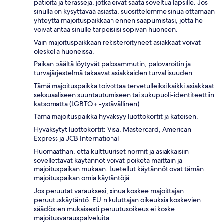
patioita ja terasseja, jotka eivät saata soveltua lapsille. Jos
sinulla on kysyttävää asiasta, suosittelemme sinua ottamaan
yhteyttä majoituspaikkaan ennen saapumistasi, jotta he
voivat antaa sinulle tarpeisiisi sopivan huoneen.
Vain majoituspaikkaan rekisteröityneet asiakkaat voivat
oleskella huoneissa.
Paikan päältä löytyvät palosammutin, palovaroitin ja
turvajärjestelmä takaavat asiakkaiden turvallisuuden.
Tämä majoituspaikka toivottaa tervetulleiksi kaikki asiakkaat
seksuaaliseen suuntautumiseen tai sukupuoli-identiteettiin
katsomatta (LGBTQ+ -ystävällinen).
Tämä majoituspaikka hyväksyy luottokortit ja käteisen.
Hyväksytyt luottokortit: Visa, Mastercard, American
Express ja JCB International
Huomaathan, että kulttuuriset normit ja asiakkaisiin
sovellettavat käytännöt voivat poiketa maittain ja
majoituspaikan mukaan. Luetellut käytännöt ovat tämän
majoituspaikan omia käytäntöjä.
Jos peruutat varauksesi, sinua koskee majoittajan
peruutuskäytäntö. EU:n kuluttajan oikeuksia koskevien
säädösten mukaisesti peruutusoikeus ei koske
majoitusvarauspalveluita.