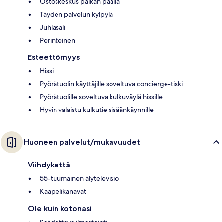
Ostoskeskus paikan päällä
Täyden palvelun kylpylä
Juhlasali
Perinteinen
Esteettömyys
Hissi
Pyörätuolin käyttäjille soveltuva concierge-tiski
Pyörätuolille soveltuva kulkuväylä hissille
Hyvin valaistu kulkutie sisäänkäynnille
Huoneen palvelut/mukavuudet
Viihdykettä
55-tuumainen älytelevisio
Kaapelikanavat
Ole kuin kotonasi
Säädettävä ilmastointi