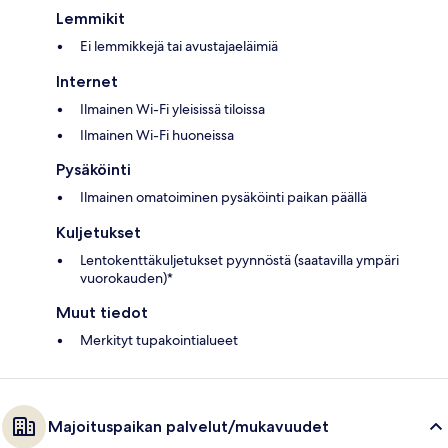
Lemmikit
Ei lemmikkejä tai avustajaeläimiä
Internet
Ilmainen Wi-Fi yleisissä tiloissa
Ilmainen Wi-Fi huoneissa
Pysäköinti
Ilmainen omatoiminen pysäköinti paikan päällä
Kuljetukset
Lentokenttäkuljetukset pyynnöstä (saatavilla ympäri
vuorokauden)*
Muut tiedot
Merkityt tupakointialueet
Majoituspaikan palvelut/mukavuudet