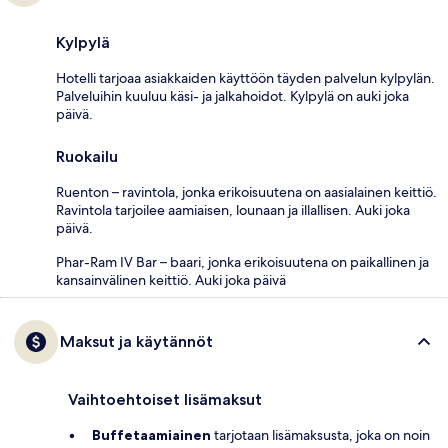
Kylpylä
Hotelli tarjoaa asiakkaiden käyttöön täyden palvelun kylpylän.
Palveluihin kuuluu käsi- ja jalkahoidot. Kylpylä on auki joka
päivä.
Ruokailu
Ruenton – ravintola, jonka erikoisuutena on aasialainen keittiö.
Ravintola tarjoilee aamiaisen, lounaan ja illallisen. Auki joka
päivä.
Phar-Ram IV Bar – baari, jonka erikoisuutena on paikallinen ja
kansainvälinen keittiö. Auki joka päivä
Maksut ja käytännöt
Vaihtoehtoiset lisämaksut
Buffetaamiainen
tarjotaan lisämaksusta, joka on noin