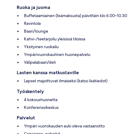
Ruoka ja juoma
Buffetaamiainen (lisämaksusta) päivittäin klo 6.00–10.30
Ravintola
Baari/lounge
Kahvi-/teetarjoilu yleisissä tiloissa
Yksityinen ruokailu
Ympärivuorokautinen huonepalvelu
Välipalabaari/deli
Lasten kanssa matkustaville
Lapset majoittuvat ilmaiseksi (katso lisätiedot)
Työskentely
4 kokoushuonetta
Konferenssikeskus
Palvelut
Ympäri vuorokauden auki oleva vastaanotto
Concierge-palvelut