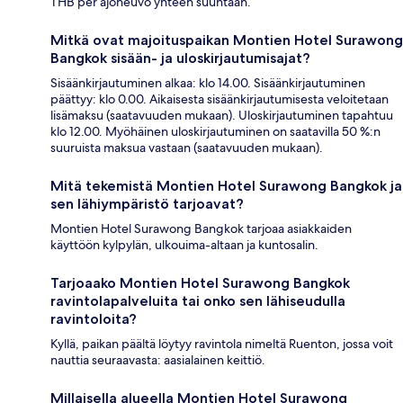
THB per ajoneuvo yhteen suuntaan.
Mitkä ovat majoituspaikan Montien Hotel Surawong
Bangkok sisään- ja uloskirjautumisajat?
Sisäänkirjautuminen alkaa: klo 14.00. Sisäänkirjautuminen
päättyy: klo 0.00. Aikaisesta sisäänkirjautumisesta veloitetaan
lisämaksu (saatavuuden mukaan). Uloskirjautuminen tapahtuu
klo 12.00. Myöhäinen uloskirjautuminen on saatavilla 50 %:n
suuruista maksua vastaan (saatavuuden mukaan).
Mitä tekemistä Montien Hotel Surawong Bangkok ja
sen lähiympäristö tarjoavat?
Montien Hotel Surawong Bangkok tarjoaa asiakkaiden
käyttöön kylpylän, ulkouima-altaan ja kuntosalin.
Tarjoaako Montien Hotel Surawong Bangkok
ravintolapalveluita tai onko sen lähiseudulla
ravintoloita?
Kyllä, paikan päältä löytyy ravintola nimeltä Ruenton, jossa voit
nauttia seuraavasta: aasialainen keittiö.
Millaisella alueella Montien Hotel Surawong