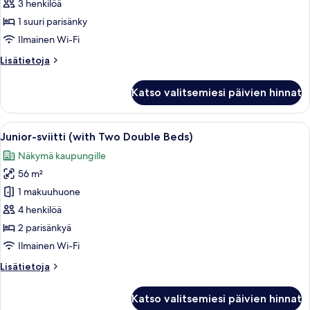
Room
3 henkilöä
kuvat
1 suuri parisänky
Ilmainen Wi-Fi
Lisätietoja
Lisätietoja
huoneesta
Premier
Katso valitsemiesi päivien hinnat
King
Room
Avaa
Hotellihuone, jossa on kaksi sänkyä, ru
10
Junior-sviitti (with Two Double Beds)
kaikki
Näkymä kaupungille
huonetyypin
56 m²
Junior-
sviitti
1 makuuhuone
(with
4 henkilöä
Two
2 parisänkyä
Double
Ilmainen Wi-Fi
Beds)
Lisätietoja
Lisätietoja
kuvat
huoneesta
Junior-
Katso valitsemiesi päivien hinnat
sviitti