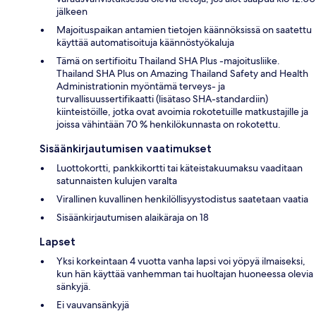
jälkeen
Majoituspaikan antamien tietojen käännöksissä on saatettu
käyttää automatisoituja käännöstyökaluja
Tämä on sertifioitu Thailand SHA Plus -majoitusliike.
Thailand SHA Plus on Amazing Thailand Safety and Health
Administrationin myöntämä terveys- ja
turvallisuussertifikaatti (lisätaso SHA-standardiin)
kiinteistöille, jotka ovat avoimia rokotetuille matkustajille ja
joissa vähintään 70 % henkilökunnasta on rokotettu.
Sisäänkirjautumisen vaatimukset
Luottokortti, pankkikortti tai käteistakuumaksu vaaditaan
satunnaisten kulujen varalta
Virallinen kuvallinen henkilöllisyystodistus saatetaan vaatia
Sisäänkirjautumisen alaikäraja on 18
Lapset
Yksi korkeintaan 4 vuotta vanha lapsi voi yöpyä ilmaiseksi,
kun hän käyttää vanhemman tai huoltajan huoneessa olevia
sänkyjä.
Ei vauvansänkyjä