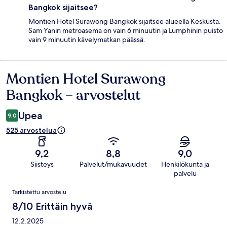
Bangkok sijaitsee?
Montien Hotel Surawong Bangkok sijaitsee alueella Keskusta.
Sam Yanin metroasema on vain 6 minuutin ja Lumphinin puisto
vain 9 minuutin kävelymatkan päässä.
Montien Hotel Surawong
Arvostelut
Bangkok – arvostelut
Upea
9,0
525 arvostelua
9,2
8,8
9,0
Siisteys
Palvelut/mukavuudet
Henkilökunta ja
palvelu
Arvostelut
Tarkistettu arvostelu
8/10 Erittäin hyvä
12.2.2025