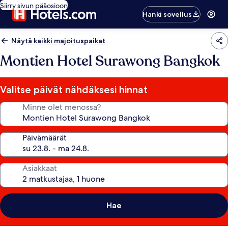
Siirry sivun pääosioon
Hanki sovellus
Näytä kaikki majoituspaikat
Montien Hotel Surawong Bangkok
Valitse päivät nähdäksesi hinnat
Minne olet menossa?
Päivämäärät
Asiakkaat
Hae