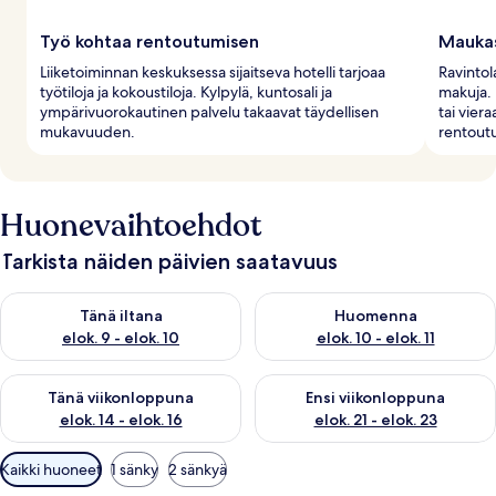
Työ kohtaa rentoutumisen
Maukas
Liiketoiminnan keskuksessa sijaitseva hotelli tarjoaa
Ravintola
työtiloja ja kokoustiloja. Kylpylä, kuntosali ja
makuja. 
ympärivuorokautinen palvelu takaavat täydellisen
tai vier
mukavuuden.
rentoutu
Huonevaihtoehdot
Tarkista näiden päivien saatavuus
Tarkista tämän illan saatavuus elok. 9 - elok. 10
Tarkista huomisen saatavuus elo
Tänä iltana
Huomenna
elok. 9 - elok. 10
elok. 10 - elok. 11
Tarkista tämän viikonlopun saatavuus elok. 14 - elok. 16
Tarkista ensi viikonlopun saata
Tänä viikonloppuna
Ensi viikonloppuna
elok. 14 - elok. 16
elok. 21 - elok. 23
Huoneille
Kaikki huoneet
1 sänky
2 sänkyä
saatavilla