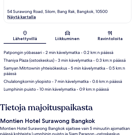
54 Surawong Road, Silom, Bang Rak, Bangkok, 10500
Näytä kartalla
Kartta
Lähettyvillä
Liikkuminen
Ravintoloita
Patpongin yöbasaari
- 2 min kävelymatka
- 0.2 km:n päässä
Thaniya Plaza (ostoskeskus)
- 3 min kävelymatka
- 0.3 km:n päässä
Samyan Mitrtownin yhteisökeskus
- 5 min kävelymatka
- 0.5 km:n
päässä
Chulalongkornin yliopisto
- 7 min kävelymatka
- 0.6 km:n päässä
Lumphinin puisto
- 10 min kävelymatka
- 0.9 km:n päässä
Tietoja majoituspaikasta
Montien Hotel Surawong Bangkok
Montien Hotel Surawong Bangkok sijaitsee vain 5 minuutin ajomatkan
päässä kohteista Lumphinin puisto ja Siam Paragon -ostoskeskus.