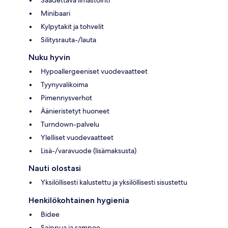
Minibaari
Kylpytakit ja tohvelit
Silitysrauta-/lauta
Nuku hyvin
Hypoallergeeniset vuodevaatteet
Tyynyvalikoima
Pimennysverhot
Äänieristetyt huoneet
Turndown-palvelu
Ylelliset vuodevaatteet
Lisä-/varavuode (lisämaksusta)
Nauti olostasi
Yksilöllisesti kalustettu ja yksilöllisesti sisustettu
Henkilökohtainen hygienia
Bidee
Saippua ja sampoo