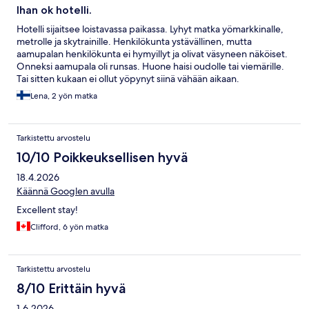
Ihan ok hotelli.
Hotelli sijaitsee loistavassa paikassa. Lyhyt matka yömarkkinalle,
metrolle ja skytrainille. Henkilökunta ystävällinen, mutta
aamupalan henkilökunta ei hymyillyt ja olivat väsyneen näköiset.
Onneksi aamupala oli runsas. Huone haisi oudolle tai viemärille.
Tai sitten kukaan ei ollut yöpynyt siinä vähään aikaan.
Juniorsviitissä oli erillinen vessa ja lavuaari ja erillinen kylpyhuone
Lena, 2 yön matka
missä hammasmukit, meikkipöytä, suihku, amme ja lavuaari.
Vessassa ei ollut käsipyyhettä eikä saippua, mutta kylpyhuoneen
lavuaarissa oli sekä saippua että käsipyyhkeitä. Vessanpönttö oli
Tarkistettu arvostelu
lämmitetty.
10/10 Poikkeuksellisen hyvä
18.4.2026
Käännä Googlen avulla
Excellent stay!
Clifford, 6 yön matka
Tarkistettu arvostelu
8/10 Erittäin hyvä
1.6.2026