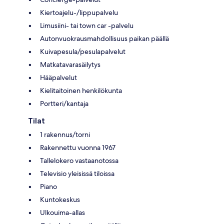
Kiertoajelu-/lippupalvelu
Limusiini- tai town car -palvelu
Autonvuokrausmahdollisuus paikan päällä
Kuivapesula/pesulapalvelut
Matkatavarasäilytys
Hääpalvelut
Kielitaitoinen henkilökunta
Portteri/kantaja
Tilat
1 rakennus/torni
Rakennettu vuonna 1967
Tallelokero vastaanotossa
Televisio yleisissä tiloissa
Piano
Kuntokeskus
Ulkouima-allas