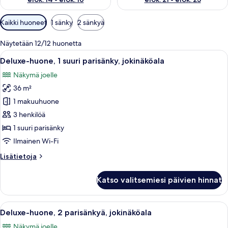
Huoneille
Kaikki huoneet
1 sänky
2 sänkyä
saatavilla
olevia
Näytetään 12/12 huonetta
suodattimia
Avaa
Hotellihuone, jossa on suuri sänky, ty
8
Deluxe-huone, 1 suuri parisänky, jokinäköala
kaikki
Näkymä joelle
huonetyypin
36 m²
Deluxe-
huone,
1 makuuhuone
1
3 henkilöä
suuri
1 suuri parisänky
parisänky,
Ilmainen Wi-Fi
jokinäköala
Lisätietoja
Lisätietoja
kuvat
huoneesta
Deluxe-
Katso valitsemiesi päivien hinnat
huone,
1
suuri
Avaa
Hotellihuone, jossa on kaksi sänkyä, ty
7
parisänky,
Deluxe-huone, 2 parisänkyä, jokinäköala
kaikki
jokinäköala
Näkymä joelle