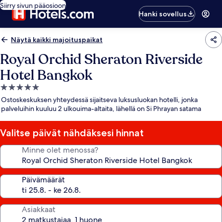
Siirry sivun pääosioon
Hanki sovellus
Näytä kaikki majoituspaikat
Royal Orchid Sheraton Riverside
Hotel Bangkok
5.0
tähden
Ostoskeskuksen yhteydessä sijaitseva luksusluokan hotelli, jonka
majoituspaikka
palveluihin kuuluu 2 ulkouima-altaita, lähellä on Si Phrayan satama
Valitse päivät nähdäksesi hinnat
Minne olet menossa?
Päivämäärät
Asiakkaat