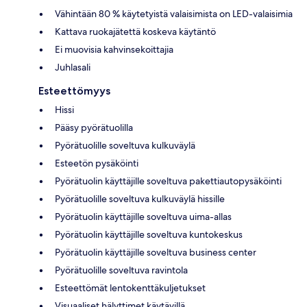
Vähintään 80 % käytetyistä valaisimista on LED-valaisimia
Kattava ruokajätettä koskeva käytäntö
Ei muovisia kahvinsekoittajia
Juhlasali
Esteettömyys
Hissi
Pääsy pyörätuolilla
Pyörätuolille soveltuva kulkuväylä
Esteetön pysäköinti
Pyörätuolin käyttäjille soveltuva pakettiautopysäköinti
Pyörätuolille soveltuva kulkuväylä hissille
Pyörätuolin käyttäjille soveltuva uima-allas
Pyörätuolin käyttäjille soveltuva kuntokeskus
Pyörätuolin käyttäjille soveltuva business center
Pyörätuolille soveltuva ravintola
Esteettömät lentokenttäkuljetukset
Visuaaliset hälyttimet käytävillä