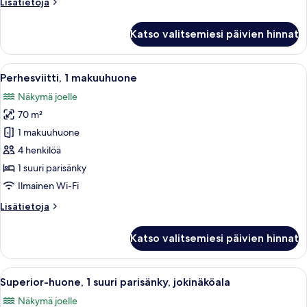
Lisätietoja
Lisätietoja
huoneesta
Presidential-
Katso valitsemiesi päivien hinnat
sviitti,
1
parisänky,
Avaa
Huoneessa on suuri ikkuna, josta avautu
12
jokinäköala
Perhesviitti, 1 makuuhuone
kaikki
Näkymä joelle
huonetyypin
70 m²
Perhesviitti,
1
1 makuuhuone
makuuhuone
4 henkilöä
kuvat
1 suuri parisänky
Ilmainen Wi-Fi
Lisätietoja
Lisätietoja
huoneesta
Perhesviitti,
Katso valitsemiesi päivien hinnat
1
makuuhuone
Avaa
Hotellihuone, jossa on suuri sänky, työ
9
Superior-huone, 1 suuri parisänky, jokinäköala
kaikki
Näkymä joelle
huonetyypin