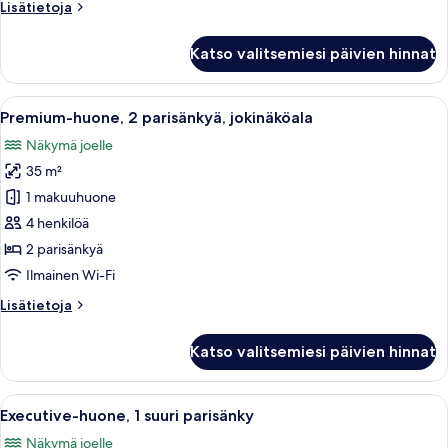
Lisätietoja
Lisätietoja
kuvat
huoneesta
Premium-
Katso valitsemiesi päivien hinnat
huone,
1
suuri
Avaa
Hotellihuone, jossa on kaksi sänkyä, ty
8
parisänky,
Premium-huone, 2 parisänkyä, jokinäköala
kaikki
jokinäköala
Näkymä joelle
huonetyypin
35 m²
Premium-
huone,
1 makuuhuone
2
4 henkilöä
parisänkyä,
2 parisänkyä
jokinäköala
Ilmainen Wi-Fi
kuvat
Lisätietoja
Lisätietoja
huoneesta
Premium-
Katso valitsemiesi päivien hinnat
huone,
2
parisänkyä,
Avaa
Hotellihuone, jossa on suuri sänky, työ
7
jokinäköala
Executive-huone, 1 suuri parisänky
kaikki
Näkymä joelle