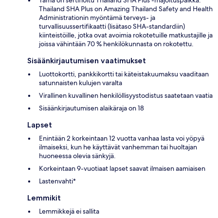
Thailand SHA Plus on Amazing Thailand Safety and Health
Administrationin myöntämä terveys- ja
turvallisuussertifikaatti (lisätaso SHA-standardiin)
kiinteistöille, jotka ovat avoimia rokotetuille matkustajille ja
joissa vähintään 70 % henkilökunnasta on rokotettu.
Sisäänkirjautumisen vaatimukset
Luottokortti, pankkikortti tai käteistakuumaksu vaaditaan
satunnaisten kulujen varalta
Virallinen kuvallinen henkilöllisyystodistus saatetaan vaatia
Sisäänkirjautumisen alaikäraja on 18
Lapset
Enintään 2 korkeintaan 12 vuotta vanhaa lasta voi yöpyä
ilmaiseksi, kun he käyttävät vanhemman tai huoltajan
huoneessa olevia sänkyjä.
Korkeintaan 9-vuotiaat lapset saavat ilmaisen aamiaisen
Lastenvahti*
Lemmikit
Lemmikkejä ei sallita