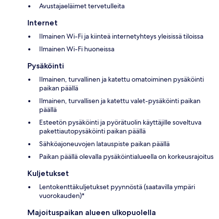
Avustajaeläimet tervetulleita
Internet
Ilmainen Wi-Fi ja kiinteä internetyhteys yleisissä tiloissa
Ilmainen Wi-Fi huoneissa
Pysäköinti
Ilmainen, turvallinen ja katettu omatoiminen pysäköinti
paikan päällä
Ilmainen, turvallisen ja katettu valet-pysäköinti paikan
päällä
Esteetön pysäköinti ja pyörätuolin käyttäjille soveltuva
pakettiautopysäköinti paikan päällä
Sähköajoneuvojen latauspiste paikan päällä
Paikan päällä olevalla pysäköintialueella on korkeusrajoitus
Kuljetukset
Lentokenttäkuljetukset pyynnöstä (saatavilla ympäri
vuorokauden)*
Majoituspaikan alueen ulkopuolella