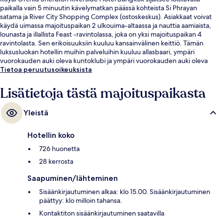
paikalla vain 5 minuutin kävelymatkan päässä kohteista Si Phrayan
satama ja River City Shopping Complex (ostoskeskus). Asiakkaat voivat
käydä uimassa majoituspaikan 2 ulkouima-altaassa ja nauttia aamiaista,
lounasta ja illallista Feast -ravintolassa, joka on yksi majoituspaikan 4
ravintolasta. Sen erikoisuuksiin kuuluu kansainvälinen keittiö. Tämän
luksusluokan hotellin muihin palveluihin kuuluu allasbaari, ympäri
vuorokauden auki oleva kuntoklubi ja ympäri vuorokauden auki oleva
kuntokeskus. Matkailijat arvostavat suuresti majoituspaikan avuliasta
Tietoa peruutusoikeuksista
henkilökuntaa ja sijaintia lähellä kauppoja.
Lisätietoja tästä majoituspaikasta
Yleistä
Hotellin koko
726 huonetta
28 kerrosta
Saapuminen/lähteminen
Sisäänkirjautuminen alkaa: klo 15.00. Sisäänkirjautuminen
päättyy: klo milloin tahansa.
Kontaktiton sisäänkirjautuminen saatavilla