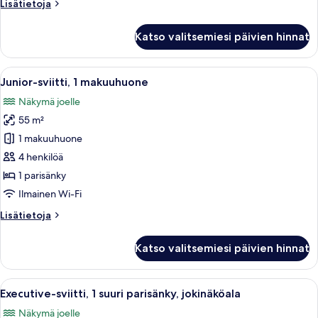
Lisätietoja
Lisätietoja
huoneesta
Executive-
Katso valitsemiesi päivien hinnat
huone,
2
parisänkyä
Avaa
Hotellihuone, jossa on suuri ikkuna, 
9
Junior-sviitti, 1 makuuhuone
kaikki
Näkymä joelle
huonetyypin
55 m²
Junior-
sviitti,
1 makuuhuone
1
4 henkilöä
makuuhuone
1 parisänky
kuvat
Ilmainen Wi-Fi
Lisätietoja
Lisätietoja
huoneesta
Junior-
Katso valitsemiesi päivien hinnat
sviitti,
1
makuuhuone
Avaa
Moderni olohuone, jossa on suuri ikk
13
Executive-sviitti, 1 suuri parisänky, jokinäköala
kaikki
Näkymä joelle