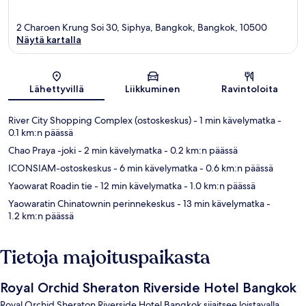
2 Charoen Krung Soi 30, Siphya, Bangkok, Bangkok, 10500
Näytä kartalla
Kartta
Lähettyvillä
Liikkuminen
Ravintoloita
River City Shopping Complex (ostoskeskus)
- 1 min kävelymatka
-
0.1 km:n päässä
Chao Praya -joki
- 2 min kävelymatka
- 0.2 km:n päässä
ICONSIAM-ostoskeskus
- 6 min kävelymatka
- 0.6 km:n päässä
Yaowarat Roadin tie
- 12 min kävelymatka
- 1.0 km:n päässä
Yaowaratin Chinatownin perinnekeskus
- 13 min kävelymatka
-
1.2 km:n päässä
Tietoja majoituspaikasta
Royal Orchid Sheraton Riverside Hotel Bangkok
Royal Orchid Sheraton Riverside Hotel Bangkok sijaitsee loistavalla