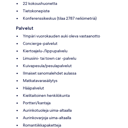
22 kokoushuonetta
Tietokonepiste
Konferenssikeskus (tilaa 2787 neliömetriä)
Palvelut
Ympäri vuorokauden auki oleva vastaanotto
Concierge-palvelut
Kiertoajelu-/lippupalvelu
Limusiini- tai town car -palvelu
Kuivapesula/pesulapalvelut
Ilmaiset sanomalehdet aulassa
Matkatavarasäilytys
Hääpalvelut
Kielitaitoinen henkilökunta
Portteri/kantaja
Aurinkotuoleja uima-altaalla
Aurinkovarjoja uima-altaalla
Romantiikkapaketteja