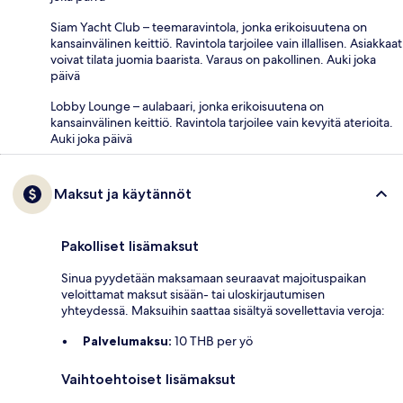
Siam Yacht Club – teemaravintola, jonka erikoisuutena on
kansainvälinen keittiö. Ravintola tarjoilee vain illallisen. Asiakkaat
voivat tilata juomia baarista. Varaus on pakollinen. Auki joka
päivä
Lobby Lounge – aulabaari, jonka erikoisuutena on
kansainvälinen keittiö. Ravintola tarjoilee vain kevyitä aterioita.
Auki joka päivä
Maksut ja käytännöt
Pakolliset lisämaksut
Sinua pyydetään maksamaan seuraavat majoituspaikan
veloittamat maksut sisään- tai uloskirjautumisen
yhteydessä. Maksuihin saattaa sisältyä sovellettavia veroja:
Palvelumaksu:
10 THB per yö
Vaihtoehtoiset lisämaksut