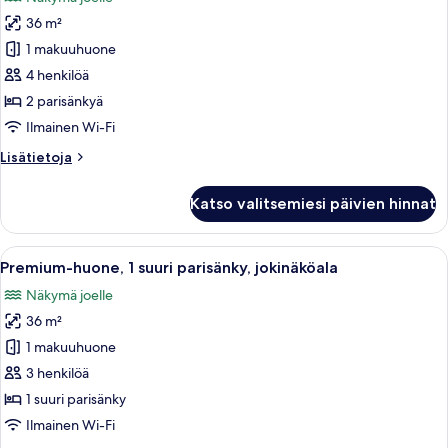
huonetyypin
36 m²
Deluxe-
huone,
1 makuuhuone
2
4 henkilöä
parisänkyä,
2 parisänkyä
jokinäköala
Ilmainen Wi-Fi
kuvat
Lisätietoja
Lisätietoja
huoneesta
Deluxe-
Katso valitsemiesi päivien hinnat
huone,
2
parisänkyä,
Avaa
Hotellihuone, jossa on sänky, työpöytä,
8
jokinäköala
Premium-huone, 1 suuri parisänky, jokinäköala
kaikki
Näkymä joelle
huonetyypin
36 m²
Premium-
huone,
1 makuuhuone
1
3 henkilöä
suuri
1 suuri parisänky
parisänky,
Ilmainen Wi-Fi
jokinäköala