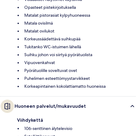
Opasteet pistekirjoituksella
Matalat pistorasiat kylpyhuoneessa
Matala ovisilmä
Matalat ovilukot
Korkeussäädettävä suihkupää
Tukitanko WC-istuimen lähellä
Suihku johon voi siirtyä pyörätuolista
Vipuovenkahvat
Pyörätuolille soveltuvat ovet
Puhelimen esteettömyystarvikkeet
Korkeapintainen kokolattiamatto huoneissa
Huoneen palvelut/mukavuudet
Viihdykettä
106-senttinen älytelevisio