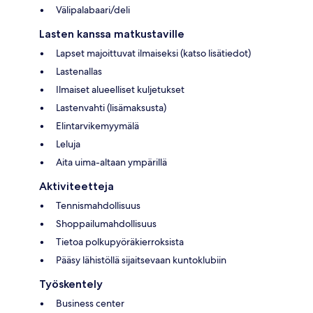
Välipalabaari/deli
Lasten kanssa matkustaville
Lapset majoittuvat ilmaiseksi (katso lisätiedot)
Lastenallas
Ilmaiset alueelliset kuljetukset
Lastenvahti (lisämaksusta)
Elintarvikemyymälä
Leluja
Aita uima-altaan ympärillä
Aktiviteetteja
Tennismahdollisuus
Shoppailumahdollisuus
Tietoa polkupyöräkierroksista
Pääsy lähistöllä sijaitsevaan kuntoklubiin
Työskentely
Business center