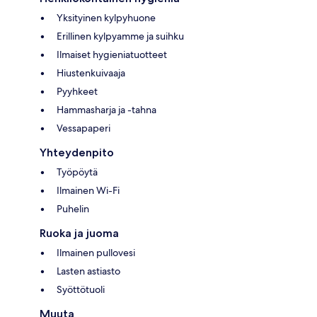
Yksityinen kylpyhuone
Erillinen kylpyamme ja suihku
Ilmaiset hygieniatuotteet
Hiustenkuivaaja
Pyyhkeet
Hammasharja ja -tahna
Vessapaperi
Yhteydenpito
Työpöytä
Ilmainen Wi-Fi
Puhelin
Ruoka ja juoma
Ilmainen pullovesi
Lasten astiasto
Syöttötuoli
Muuta