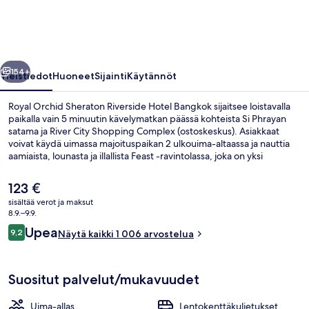
Hotel
Bangkok
valokuvagalleria
llinen
Seuraava
154+
Yleistiedot
Huoneet
Sijainti
Käytännöt
Royal Orchid Sheraton Riverside Hotel Bangkok sijaitsee loistavalla
paikalla vain 5 minuutin kävelymatkan päässä kohteista Si Phrayan
satama ja River City Shopping Complex (ostoskeskus). Asiakkaat
voivat käydä uimassa majoituspaikan 2 ulkouima-altaassa ja nauttia
aamiaista, lounasta ja illallista Feast -ravintolassa, joka on yksi
majoituspaikan 4 ravintolasta. Sen erikoisuuksiin kuuluu
kansainvälinen keittiö. Tämän luksusluokan hotellin muihin
Nykyinen
123 €
palveluihin kuuluu allasbaari, ympäri vuorokauden auki oleva
hinta
sisältää verot ja maksut
kuntoklubi ja ympäri vuorokauden auki oleva kuntokeskus.
on
8.9.–9.9.
Matkailijat arvostavat suuresti majoituspaikan avuliasta henkilökuntaa
4 ravintolaa, joissa tarjoillaan aamiaine
123 €
Arvostelut
ja sijaintia lähellä kauppoja.
Upea
9,2
Näytä kaikki 1 006 arvostelua
9,2 kautta 10.
Suositut palvelut/mukavuudet
Uima-allas
Lentokenttäkuljetukset