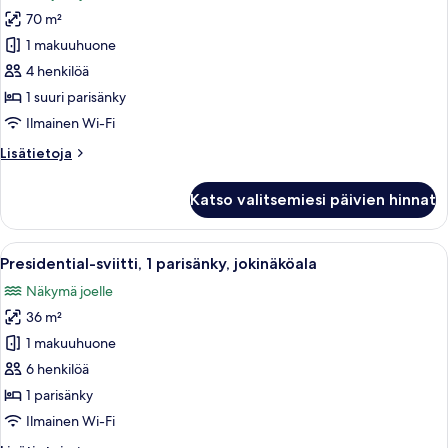
huonetyypin
70 m²
Executive-
sviitti,
1 makuuhuone
1
4 henkilöä
suuri
1 suuri parisänky
parisänky,
Ilmainen Wi-Fi
jokinäköala
Lisätietoja
Lisätietoja
kuvat
huoneesta
Executive-
Katso valitsemiesi päivien hinnat
sviitti,
1
suuri
Avaa
Ylellinen olohuone, jossa on korkea k
6
parisänky,
Presidential-sviitti, 1 parisänky, jokinäköala
kaikki
jokinäköala
Näkymä joelle
huonetyypin
36 m²
Presidential-
sviitti,
1 makuuhuone
1
6 henkilöä
parisänky,
1 parisänky
jokinäköala
Ilmainen Wi-Fi
kuvat