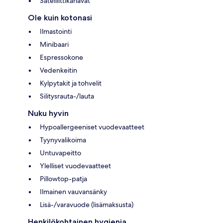
Satelliittikanavat
Ole kuin kotonasi
Ilmastointi
Minibaari
Espressokone
Vedenkeitin
Kylpytakit ja tohvelit
Silitysrauta-/lauta
Nuku hyvin
Hypoallergeeniset vuodevaatteet
Tyynyvalikoima
Untuvapeitto
Ylelliset vuodevaatteet
Pillowtop-patja
Ilmainen vauvansänky
Lisä-/varavuode (lisämaksusta)
Henkilökohtainen hygienia