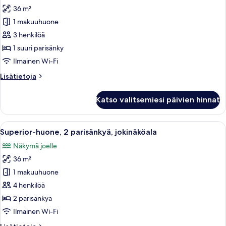
36 m²
Superior-
huone,
1 makuuhuone
1
3 henkilöä
suuri
1 suuri parisänky
parisänky,
Ilmainen Wi-Fi
jokinäköala
Lisätietoja
Lisätietoja
kuvat
huoneesta
Superior-
Katso valitsemiesi päivien hinnat
huone,
1
suuri
Avaa
Hotellihuone, jossa on kaksi sänkyä, ty
7
parisänky,
Superior-huone, 2 parisänkyä, jokinäköala
kaikki
jokinäköala
Näkymä joelle
huonetyypin
36 m²
Superior-
huone,
1 makuuhuone
2
4 henkilöä
parisänkyä,
2 parisänkyä
jokinäköala
Ilmainen Wi-Fi
kuvat
Lisätietoja