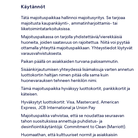
Käytännöt
Tätä majoituspaikkaa hallinnoi majoitusyritys. Se tarjoaa
majoitusta kaupankäynti-, ammatinharjoittamis- tai
liiketoimintatarkoituksissa.
Majoituspaikassa on tarjolla yhdistettäviä/vierekkäisiä
huoneita, joiden saatavuus on rajoitettua. Niitä voi pyytää
ottamalla yhteyttä majoituspaikkaan. Yhteystiedot löytyvät
varausvahvistuksesta.
Paikan päällä on asiakkaiden turvana palosammutin.
Sisäänkirjautumisen yhteydessä lisämaksuja varten annetun
luottokortin haltijan nimen pitää olla sama kuin
huonevarauksen tehneen henkilön nimi.
Tämä majoituspaikka hyväksyy luottokortit, pankkikortit ja
käteisen.
Hyväksytyt luottokortit: Visa, Mastercard, American
Express, JCB International ja Union Pay
Majoituspaikka vahvistaa, että se noudattaa seuraavan
tahon suosituksissa annettuja puhdistus- ja
desinfiointikäytäntöjä: Commitment to Clean (Marriott).
Huomaathan, että kulttuuriset normit ja asiakkaisiin