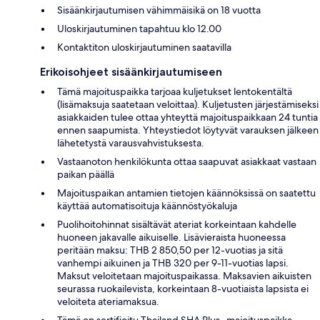
Sisäänkirjautumisen vähimmäisikä on 18 vuotta
Uloskirjautuminen tapahtuu klo 12.00
Kontaktiton uloskirjautuminen saatavilla
Erikoisohjeet sisäänkirjautumiseen
Tämä majoituspaikka tarjoaa kuljetukset lentokentältä
(lisämaksuja saatetaan veloittaa). Kuljetusten järjestämiseksi
asiakkaiden tulee ottaa yhteyttä majoituspaikkaan 24 tuntia
ennen saapumista. Yhteystiedot löytyvät varauksen jälkeen
lähetetystä varausvahvistuksesta.
Vastaanoton henkilökunta ottaa saapuvat asiakkaat vastaan
paikan päällä
Majoituspaikan antamien tietojen käännöksissä on saatettu
käyttää automatisoituja käännöstyökaluja
Puolihoitohinnat sisältävät ateriat korkeintaan kahdelle
huoneen jakavalle aikuiselle. Lisävieraista huoneessa
peritään maksu: THB 2 850,50 per 12-vuotias ja sitä
vanhempi aikuinen ja THB 320 per 9-11-vuotias lapsi.
Maksut veloitetaan majoituspaikassa. Maksavien aikuisten
seurassa ruokailevista, korkeintaan 8-vuotiaista lapsista ei
veloiteta ateriamaksua.
Tämä on sertifioitu Thailand SHA Plus -majoituspaikka.