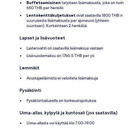
Buffetaamiainen
tarjotaan lisämaksusta, joka on noin
650 THB per henkilö
Lentokenttäkuljetukset
ovat saatavilla 1800 THB:n
suuruisesta lisämaksusta per ajoneuvo (yhteen
suuntaan). Korkeintaan 2 henkilöä.
Lapset ja lisävuoteet
Lastenvahti on saatavilla lisämaksua vastaan
Lisävuodemaksu on 1765.5 THB per yö
Lemmikit
Avustajaeläimistä ei veloiteta lisämaksuja
Pysäköinti
Pysäköintialueella on korkeusrajoituksia
Uima-allas, kylpylä ja kuntosali (jos saatavilla)
Uima-allasta voi käyttää klo 7.00–19.00