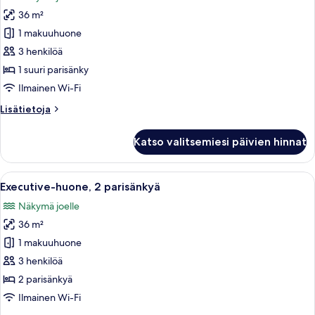
huonetyypin
36 m²
Executive-
huone,
1 makuuhuone
1
3 henkilöä
suuri
1 suuri parisänky
parisänky
Ilmainen Wi-Fi
kuvat
Lisätietoja
Lisätietoja
huoneesta
Executive-
Katso valitsemiesi päivien hinnat
huone,
1
suuri
Avaa
Hotellihuone, jossa on kaksi sänkyä, ty
7
parisänky
Executive-huone, 2 parisänkyä
kaikki
Näkymä joelle
huonetyypin
36 m²
Executive-
huone,
1 makuuhuone
2
3 henkilöä
parisänkyä
2 parisänkyä
kuvat
Ilmainen Wi-Fi