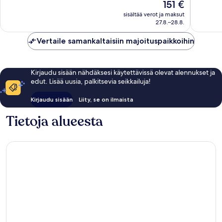
Hinta
151 €
Poikkeuksellisen
Poikkeuk
on
hyvä,
hyvä,
sisältää verot ja maksut
151 €
27.8.–28.8.
1 015
1 007
arvostelua
arvostel
Vertaile samankaltaisiin majoituspaikkoihin
Kirjaudu sisään nähdäksesi käytettävissä olevat alennukset ja
edut. Lisää uusia, palkitsevia seikkailuja!
Kirjaudu sisään
Liity, se on ilmaista
Tietoja alueesta