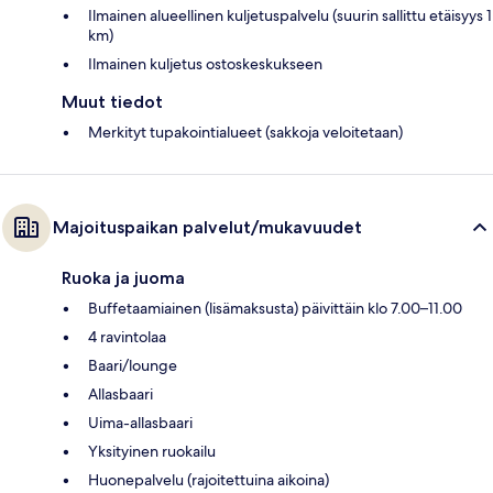
Ilmainen alueellinen kuljetuspalvelu (suurin sallittu etäisyys 1
km)
Ilmainen kuljetus ostoskeskukseen
Muut tiedot
Merkityt tupakointialueet (sakkoja veloitetaan)
Majoituspaikan palvelut/mukavuudet
Ruoka ja juoma
Buffetaamiainen (lisämaksusta) päivittäin klo 7.00–11.00
4 ravintolaa
Baari/lounge
Allasbaari
Uima-allasbaari
Yksityinen ruokailu
Huonepalvelu (rajoitettuina aikoina)