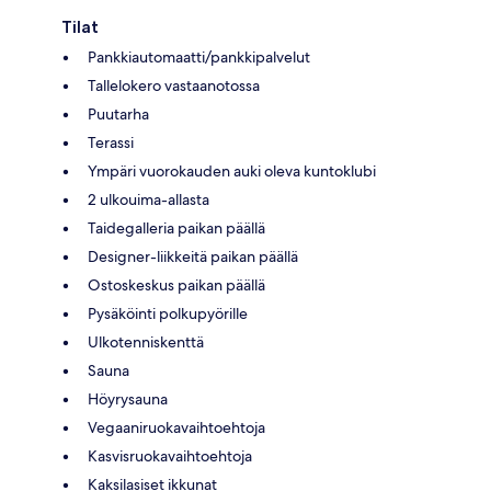
Tilat
Pankkiautomaatti/pankkipalvelut
Tallelokero vastaanotossa
Puutarha
Terassi
Ympäri vuorokauden auki oleva kuntoklubi
2 ulkouima-allasta
Taidegalleria paikan päällä
Designer-liikkeitä paikan päällä
Ostoskeskus paikan päällä
Pysäköinti polkupyörille
Ulkotenniskenttä
Sauna
Höyrysauna
Vegaaniruokavaihtoehtoja
Kasvisruokavaihtoehtoja
Kaksilasiset ikkunat