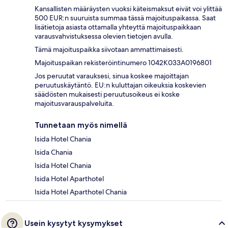
Kansallisten määräysten vuoksi käteismaksut eivät voi ylittää
500 EUR:n suuruista summaa tässä majoituspaikassa. Saat
lisätietoja asiasta ottamalla yhteyttä majoituspaikkaan
varausvahvistuksessa olevien tietojen avulla.
Tämä majoituspaikka siivotaan ammattimaisesti.
Majoituspaikan rekisteröintinumero 1042K033A0196801
Jos peruutat varauksesi, sinua koskee majoittajan
peruutuskäytäntö. EU:n kuluttajan oikeuksia koskevien
säädösten mukaisesti peruutusoikeus ei koske
majoitusvarauspalveluita.
Tunnetaan myös nimellä
Isida Hotel Chania
Isida Chania
Isida Hotel Chania
Isida Hotel Aparthotel
Isida Hotel Aparthotel Chania
Usein kysytyt kysymykset