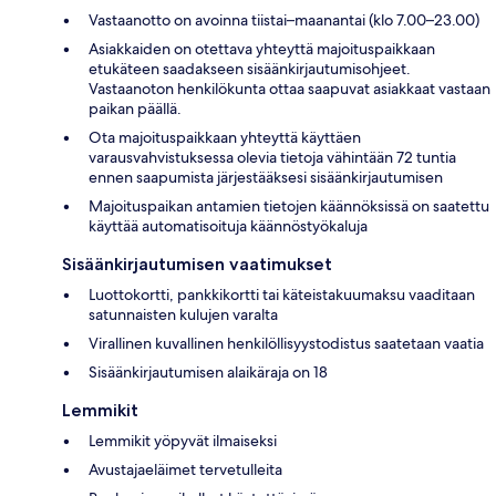
Vastaanotto on avoinna tiistai–maanantai (klo 7.00–23.00)
Asiakkaiden on otettava yhteyttä majoituspaikkaan
etukäteen saadakseen sisäänkirjautumisohjeet.
Vastaanoton henkilökunta ottaa saapuvat asiakkaat vastaan
paikan päällä.
Ota majoituspaikkaan yhteyttä käyttäen
varausvahvistuksessa olevia tietoja vähintään 72 tuntia
ennen saapumista järjestääksesi sisäänkirjautumisen
Majoituspaikan antamien tietojen käännöksissä on saatettu
käyttää automatisoituja käännöstyökaluja
Sisäänkirjautumisen vaatimukset
Luottokortti, pankkikortti tai käteistakuumaksu vaaditaan
satunnaisten kulujen varalta
Virallinen kuvallinen henkilöllisyystodistus saatetaan vaatia
Sisäänkirjautumisen alaikäraja on 18
Lemmikit
Lemmikit yöpyvät ilmaiseksi
Avustajaeläimet tervetulleita