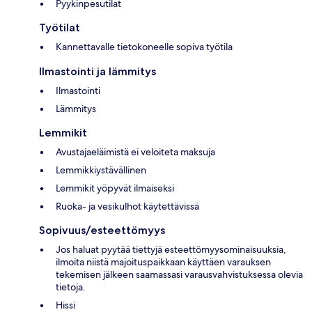
Pyykinpesutilat
Työtilat
Kannettavalle tietokoneelle sopiva työtila
Ilmastointi ja lämmitys
Ilmastointi
Lämmitys
Lemmikit
Avustajaeläimistä ei veloiteta maksuja
Lemmikkiystävällinen
Lemmikit yöpyvät ilmaiseksi
Ruoka- ja vesikulhot käytettävissä
Sopivuus/esteettömyys
Jos haluat pyytää tiettyjä esteettömyysominaisuuksia,
ilmoita niistä majoituspaikkaan käyttäen varauksen
tekemisen jälkeen saamassasi varausvahvistuksessa olevia
tietoja.
Hissi