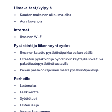
Uima-altaat/kylpylä
Kauden mukainen ulkouima-allas
Aurinkovarjoja
Internet
Ilmainen Wi-Fi
Pysäköinti ja liikenneyhteydet
Ilmainen katettu pysäköintipaikka paikan päällä
Esteetön pysäköinti ja pyörätuolin käyttäjille soveltuva
pakettiautopysäköinti saatavilla
Paikan päällä on rajallinen määrä pysäköintipaikkoja
Perheille
Lastenallas
Leikkikenttä
Syöttötuoli
Lasten leluja
Vauvan kylpyamme