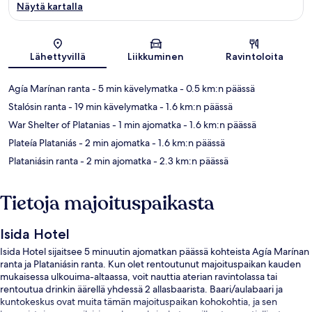
Näytä kartalla
Kartta
Lähettyvillä
Liikkuminen
Ravintoloita
Agía Marínan ranta
- 5 min kävelymatka
- 0.5 km:n päässä
Stalósin ranta
- 19 min kävelymatka
- 1.6 km:n päässä
War Shelter of Platanias
- 1 min ajomatka
- 1.6 km:n päässä
Plateía Plataniás
- 2 min ajomatka
- 1.6 km:n päässä
Plataniásin ranta
- 2 min ajomatka
- 2.3 km:n päässä
Tietoja majoituspaikasta
Isida Hotel
Isida Hotel sijaitsee 5 minuutin ajomatkan päässä kohteista Agía Marínan
ranta ja Plataniásin ranta. Kun olet rentoutunut majoituspaikan kauden
mukaisessa ulkouima-altaassa, voit nauttia aterian ravintolassa tai
rentoutua drinkin äärellä yhdessä 2 allasbaarista. Baari/aulabaari ja
kuntokeskus ovat muita tämän majoituspaikan kohokohtia, ja sen