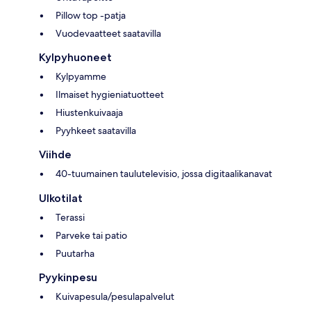
Pillow top -patja
Vuodevaatteet saatavilla
Kylpyhuoneet
Kylpyamme
Ilmaiset hygieniatuotteet
Hiustenkuivaaja
Pyyhkeet saatavilla
Viihde
40-tuumainen taulutelevisio, jossa digitaalikanavat
Ulkotilat
Terassi
Parveke tai patio
Puutarha
Pyykinpesu
Kuivapesula/pesulapalvelut