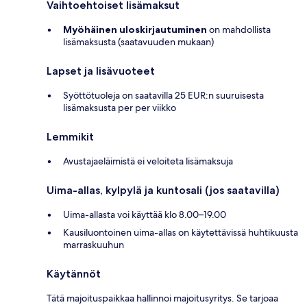
Vaihtoehtoiset lisämaksut
Myöhäinen uloskirjautuminen
on mahdollista
lisämaksusta (saatavuuden mukaan)
Lapset ja lisävuoteet
Syöttötuoleja on saatavilla 25 EUR:n suuruisesta
lisämaksusta per per viikko
Lemmikit
Avustajaeläimistä ei veloiteta lisämaksuja
Uima-allas, kylpylä ja kuntosali (jos saatavilla)
Uima-allasta voi käyttää klo 8.00–19.00
Kausiluontoinen uima-allas on käytettävissä huhtikuusta
marraskuuhun
Käytännöt
Tätä majoituspaikkaa hallinnoi majoitusyritys. Se tarjoaa