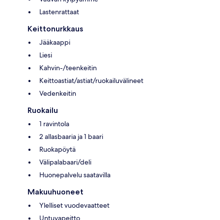
Lastenrattaat
Keittonurkkaus
Jääkaappi
Liesi
Kahvin-/teenkeitin
Keittoastiat/astiat/ruokailuvälineet
Vedenkeitin
Ruokailu
1 ravintola
2 allasbaaria ja 1 baari
Ruokapöytä
Välipalabaari/deli
Huonepalvelu saatavilla
Makuuhuoneet
Ylelliset vuodevaatteet
Untuvapeitto