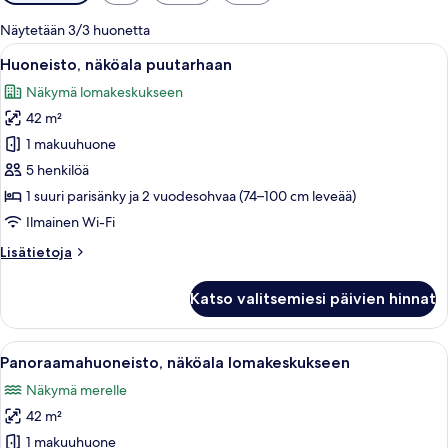
saatavilla
olevia
Näytetään 3/3 huonetta
suodattimia
Avaa
Hotellihuone, jossa on sänky, yöpöytä
9
Huoneisto, näköala puutarhaan
kaikki
Näkymä lomakeskukseen
huonetyypin
42 m²
Huoneisto,
näköala
1 makuuhuone
puutarhaan
5 henkilöä
kuvat
1 suuri parisänky ja 2 vuodesohvaa (74–100 cm leveää)
Ilmainen Wi-Fi
Lisätietoja
Lisätietoja
huoneesta
Huoneisto,
Katso valitsemiesi päivien hinnat
näköala
puutarhaan
Avaa
Hotellihuone, jossa on suuri sänky, yö
13
Panoraamahuoneisto, näköala lomakeskukseen
kaikki
Näkymä merelle
huonetyypin
42 m²
Panoraamahuoneisto,
näköala
1 makuuhuone