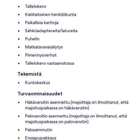
Tallelokero
Kielitaitoinen henkilökunta
Paikallisia karttoja
Sähköadaptereita/latureita
Puhelin
Matkatavarasäilytys
Pimennysverhot
Tallelokero vastaanotossa
Tekemistä
Kuntokeskus
Turvaominaisuudet
Häkävaroitin asennettu (majoittaja on ilmoittanut, että
majoituspaikassa on häkävaroitin)
Palovaroitin asennettu (majoittaja on ilmoittanut, että
majoituspaikassa on palovaroitin)
Palosammutin
Ensiapupakkaus