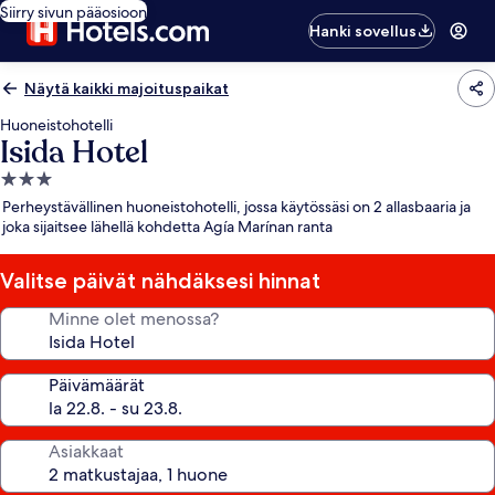
Siirry sivun pääosioon
Hanki sovellus
Näytä kaikki majoituspaikat
Huoneistohotelli
Isida Hotel
3.0
tähden
Perheystävällinen huoneistohotelli, jossa käytössäsi on 2 allasbaaria ja
majoituspaikka
joka sijaitsee lähellä kohdetta Agía Marínan ranta
Valitse päivät nähdäksesi hinnat
Minne olet menossa?
Päivämäärät
Asiakkaat