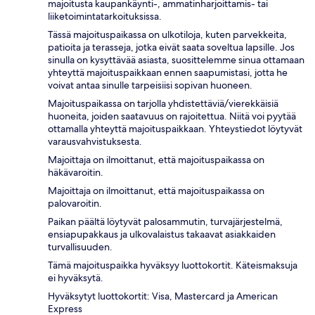
majoitusta kaupankäynti-, ammatinharjoittamis- tai
liiketoimintatarkoituksissa.
Tässä majoituspaikassa on ulkotiloja, kuten parvekkeita,
patioita ja terasseja, jotka eivät saata soveltua lapsille. Jos
sinulla on kysyttävää asiasta, suosittelemme sinua ottamaan
yhteyttä majoituspaikkaan ennen saapumistasi, jotta he
voivat antaa sinulle tarpeisiisi sopivan huoneen.
Majoituspaikassa on tarjolla yhdistettäviä/vierekkäisiä
huoneita, joiden saatavuus on rajoitettua. Niitä voi pyytää
ottamalla yhteyttä majoituspaikkaan. Yhteystiedot löytyvät
varausvahvistuksesta.
Majoittaja on ilmoittanut, että majoituspaikassa on
häkävaroitin.
Majoittaja on ilmoittanut, että majoituspaikassa on
palovaroitin.
Paikan päältä löytyvät palosammutin, turvajärjestelmä,
ensiapupakkaus ja ulkovalaistus takaavat asiakkaiden
turvallisuuden.
Tämä majoituspaikka hyväksyy luottokortit. Käteismaksuja
ei hyväksytä.
Hyväksytyt luottokortit: Visa, Mastercard ja American
Express