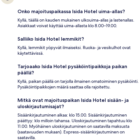
Onko majoituspaikassa Isida Hotel uima-allas?
Kyllä, täällä on kauden mukainen ulkouima-allas ja lastenallas.
Asiakkaat voivat käyttää uima-allasta klo 8.00–19.00.
Salliiko Isida Hotel lemmikit?
Kyllä, lemmikit yöpyvät ilmaiseksi. Ruoka- ja vesikulhot ovat
käytettävissä.
Tarjoaako Isida Hotel pysäköintipaikkoja paikan
päällä?
Kyllä, paikan päällä on tarjolla ilmainen omatoiminen pysäköinti.
Pysäköintipaikkojen määrä saattaa olla rajoitettu.
Mitkä ovat majoituspaikan Isida Hotel sisään- ja
uloskirjautumisajat?
Sisäänkirjautuminen alkaa: klo 15.00. Sisäänkirjautuminen
päättyy: klo milloin tahansa. Uloskirjautuminen tapahtuu klo
11.00. Myöhäinen uloskirjautuminen on saatavilla maksusta
(saatavuuden mukaan). Express-sisäänkirjautuminen on
saatavilla.