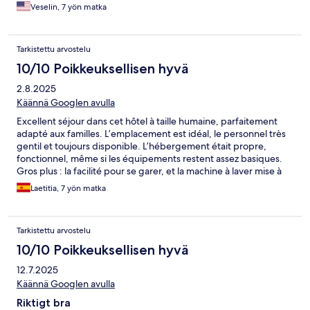
Veselin, 7 yön matka
Tarkistettu arvostelu
10/10 Poikkeuksellisen hyvä
2.8.2025
Käännä Googlen avulla
Excellent séjour dans cet hôtel à taille humaine, parfaitement
adapté aux familles. L’emplacement est idéal, le personnel très
gentil et toujours disponible. L’hébergement était propre,
fonctionnel, même si les équipements restent assez basiques.
Gros plus : la facilité pour se garer, et la machine à laver mise à
disposition, super pratique en vacances ! Nous avons passé un
Laetitia, 7 yön matka
très bon moment et recommandons cet établissement sans
hésitation.
Tarkistettu arvostelu
10/10 Poikkeuksellisen hyvä
12.7.2025
Käännä Googlen avulla
Riktigt bra