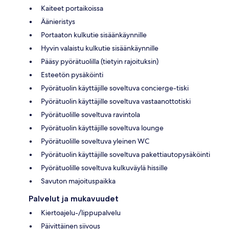
Kaiteet portaikoissa
Äänieristys
Portaaton kulkutie sisäänkäynnille
Hyvin valaistu kulkutie sisäänkäynnille
Pääsy pyörätuolilla (tietyin rajoituksin)
Esteetön pysäköinti
Pyörätuolin käyttäjille soveltuva concierge-tiski
Pyörätuolin käyttäjille soveltuva vastaanottotiski
Pyörätuolille soveltuva ravintola
Pyörätuolin käyttäjille soveltuva lounge
Pyörätuolille soveltuva yleinen WC
Pyörätuolin käyttäjille soveltuva pakettiautopysäköinti
Pyörätuolille soveltuva kulkuväylä hissille
Savuton majoituspaikka
Palvelut ja mukavuudet
Kiertoajelu-/lippupalvelu
Päivittäinen siivous