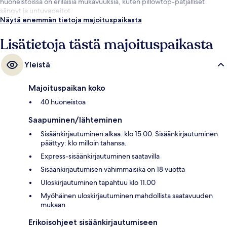
huoneistoissa on erilaisia mukavuuksia, kuten pillowtop-patjalliset
sängyt ja untuvapeitot.
Näytä enemmän tietoja majoituspaikasta
Lisätietoja tästä majoituspaikasta
Yleistä
Majoituspaikan koko
40 huoneistoa
Saapuminen/lähteminen
Sisäänkirjautuminen alkaa: klo 15.00. Sisäänkirjautuminen
päättyy: klo milloin tahansa.
Express-sisäänkirjautuminen saatavilla
Sisäänkirjautumisen vähimmäisikä on 18 vuotta
Uloskirjautuminen tapahtuu klo 11.00
Myöhäinen uloskirjautuminen mahdollista saatavuuden
mukaan
Erikoisohjeet sisäänkirjautumiseen