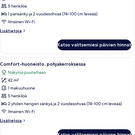
lomakeskukseen
5 henkilöä
kuvat
1 parisänky ja 2 vuodesohvaa (74–100 cm leveää)
Ilmainen Wi-Fi
Lisätietoja
Lisätietoja
huoneesta
Panoraamahuoneisto,
Katso valitsemiesi päivien hinnat
näköala
lomakeskukseen
Avaa
Hotellihuone, jossa on sänky, työpöyt
6
Comfort-huoneisto, pohjakerroksessa
kaikki
Näkymä puutarhaan
huonetyypin
42 m²
Comfort-
huoneisto,
1 makuuhuone
pohjakerroksessa
5 henkilöä
kuvat
2 yhden hengen sänkyä ja 2 vuodesohvaa (74–100 cm leveää)
Ilmainen Wi-Fi
Lisätietoja
Lisätietoja
huoneesta
Comfort-
Katso valitsemiesi päivien hinnat