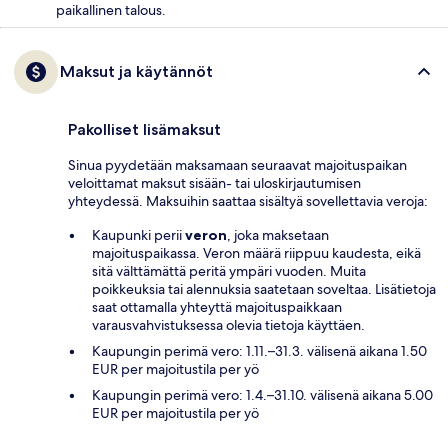
paikallinen talous.
Maksut ja käytännöt
Pakolliset lisämaksut
Sinua pyydetään maksamaan seuraavat majoituspaikan
veloittamat maksut sisään- tai uloskirjautumisen
yhteydessä. Maksuihin saattaa sisältyä sovellettavia veroja:
Kaupunki perii
veron
, joka maksetaan
majoituspaikassa. Veron määrä riippuu kaudesta, eikä
sitä välttämättä peritä ympäri vuoden. Muita
poikkeuksia tai alennuksia saatetaan soveltaa. Lisätietoja
saat ottamalla yhteyttä majoituspaikkaan
varausvahvistuksessa olevia tietoja käyttäen.
Kaupungin perimä vero: 1.11.–31.3. välisenä aikana 1.50
EUR per majoitustila per yö
Kaupungin perimä vero: 1.4.–31.10. välisenä aikana 5.00
EUR per majoitustila per yö