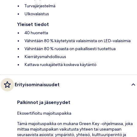
Turvajärjestelmä
Ulkovalaistus
Yleiset tiedot
40 huonetta
Vähintään 80 % käytetyistä valaisimista on LED-valaisimia
Vähintään 80 % ruoasta on paikallisesti tuotettua
Kierrätysmahdollisuus
Kattava ruokajätettä koskeva käytäntö
Erityisominaisuudet
Palkinnot ja jäsenyydet
Ekosertifioitu majoituspaikka
Tämä majoituspaikka on mukana Green Key -ohjelmassa, joka
mittaa majoituspaikan vaikutusta yhteen tai useampaan
seuraavista asioista: ympäristö, yhteisö, kulttuuriperintö ja