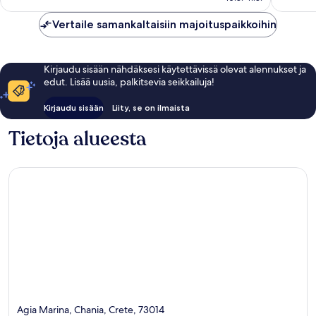
arvostelua
arvostel
Vertaile samankaltaisiin majoituspaikkoihin
Kirjaudu sisään nähdäksesi käytettävissä olevat alennukset ja
edut. Lisää uusia, palkitsevia seikkailuja!
Kirjaudu sisään
Liity, se on ilmaista
Tietoja alueesta
Agia Marina, Chania, Crete, 73014