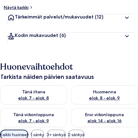
Näytä kaikki
Tärkeimmät palvelut/mukavuudet
(12)
Kodin mukavuudet
(6)
Huonevaihtoehdot
Tarkista näiden päivien saatavuus
Tarkista tämän illan saatavuus elok. 7 - elok. 8
Tarkista huomisen saatavuus el
Tänä iltana
Huomenna
elok. 7 - elok. 8
elok. 8 - elok. 9
Tarkista tämän viikonlopun saatavuus elok. 7 - elok. 9
Tarkista ensi viikonlopun saatav
Tänä viikonloppuna
Ensi viikonloppuna
elok. 7 - elok. 9
elok. 14 - elok. 16
Huoneille
Kaikki huoneet
1 sänky
3+ sänkyä
2 sänkyä