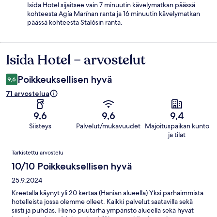
Isida Hotel sijaitsee vain 7 minuutin kävelymatkan päässä
kohteesta Agía Marínan ranta ja 16 minuutin kävelymatkan
päässä kohteesta Stalósin ranta.
Isida Hotel – arvostelut
Arvostelut
Poikkeuksellisen hyvä
9,6
71 arvostelua
9,6
9,6
9,4
Siisteys
Palvelut/mukavuudet
Majoituspaikan kunto
ja tilat
Arvostelut
Tarkistettu arvostelu
10/10 Poikkeuksellisen hyvä
25.9.2024
Kreetalla käynyt yli 20 kertaa (Hanian alueella) Yksi parhaimmista
hotelleista jossa olemme olleet. Kaikki palvelut saatavilla sekä
siisti ja puhdas. Hieno puutarha ympäristö alueella sekä hyvät