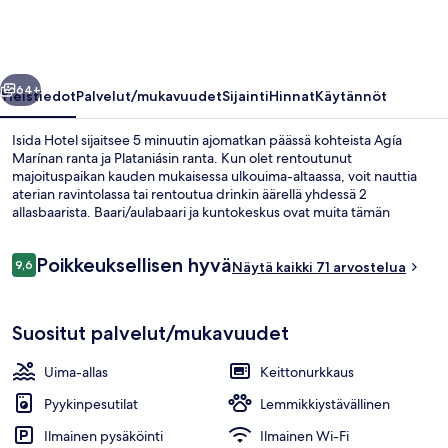
llinen
Seuraava
64+
Yleistiedot
Palvelut/mukavuudet
Sijainti
Hinnat
Käytännöt
Isida Hotel sijaitsee 5 minuutin ajomatkan päässä kohteista Agía
Marínan ranta ja Plataniásin ranta. Kun olet rentoutunut
majoituspaikan kauden mukaisessa ulkouima-altaassa, voit nauttia
aterian ravintolassa tai rentoutua drinkin äärellä yhdessä 2
allasbaarista. Baari/aulabaari ja kuntokeskus ovat muita tämän
majoituspaikan kohokohtia, ja sen huoneistoissa on erilaisia
mukavuuksia, kuten pillowtop-patjalliset sängyt ja untuvapeitot.
Arvostelut
Poikkeuksellisen hyvä
9,6
Näytä kaikki 71 arvostelua
9,6 kautta 10.
Kauden mukainen ulkouima-allas avoi
Suositut palvelut/mukavuudet
Uima-allas
Keittonurkkaus
Pyykinpesutilat
Lemmikkiystävällinen
Ilmainen pysäköinti
Ilmainen Wi-Fi