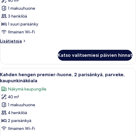
40 m²
huone,
1 makuuhuone
1
suuri
3 henkilöä
parisänky,
1 suuri parisänky
parveke,
Ilmainen Wi-Fi
näköala
Lisätietoja
Lisätietoja
satamaan
huoneesta
kuvat
Premier-
Katso valitsemiesi päivien hinnat
huone,
1
suuri
Avaa
Hotellihuone, jossa on kaksi sänkyä, s
7
parisänky,
Kahden hengen premier-huone, 2 parisänkyä, parveke,
kaikki
parveke,
kaupunkinäköala
näköala
huonetyypin
Näkymä kaupungille
satamaan
Kahden
40 m²
hengen
1 makuuhuone
premier-
huone,
4 henkilöä
2
2 parisänkyä
parisänkyä,
Ilmainen Wi-Fi
parveke,