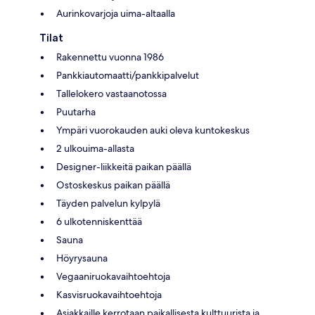
Aurinkovarjoja uima-altaalla
Tilat
Rakennettu vuonna 1986
Pankkiautomaatti/pankkipalvelut
Tallelokero vastaanotossa
Puutarha
Ympäri vuorokauden auki oleva kuntokeskus
2 ulkouima-allasta
Designer-liikkeitä paikan päällä
Ostoskeskus paikan päällä
Täyden palvelun kylpylä
6 ulkotenniskenttää
Sauna
Höyrysauna
Vegaaniruokavaihtoehtoja
Kasvisruokavaihtoehtoja
Asiakkaille kerrotaan paikallisesta kulttuurista ja