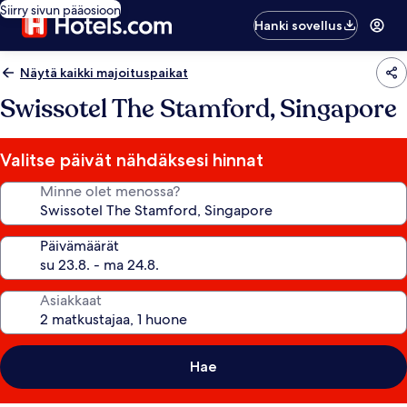
Siirry sivun pääosioon
Hanki sovellus
Näytä kaikki majoituspaikat
Swissotel The Stamford, Singapore
Valitse päivät nähdäksesi hinnat
Minne olet menossa?
Päivämäärät
Asiakkaat
Hae