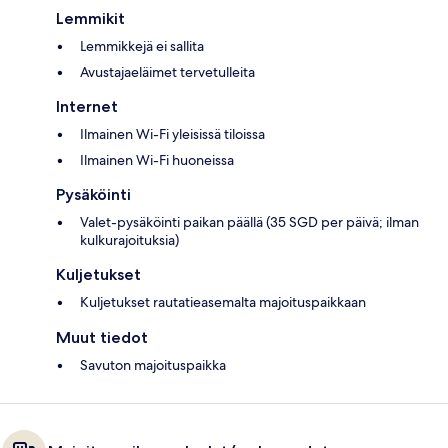
Lemmikit
Lemmikkejä ei sallita
Avustajaeläimet tervetulleita
Internet
Ilmainen Wi-Fi yleisissä tiloissa
Ilmainen Wi-Fi huoneissa
Pysäköinti
Valet-pysäköinti paikan päällä (35 SGD per päivä; ilman
kulkurajoituksia)
Kuljetukset
Kuljetukset rautatieasemalta majoituspaikkaan
Muut tiedot
Savuton majoituspaikka