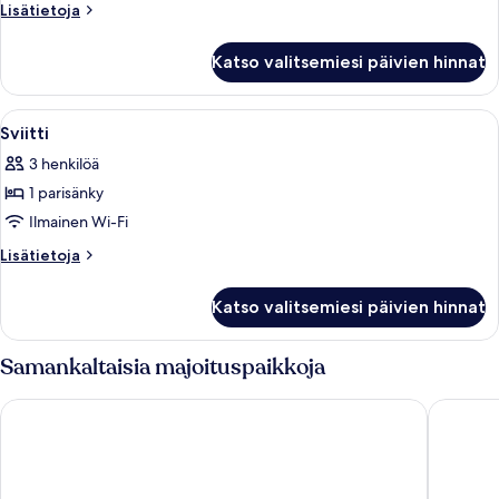
suuri
Lisätietoja
Lisätietoja
parisänky,
huoneesta
näköala
Junior-
Katso valitsemiesi päivien hinnat
sviitti,
satamaan
1
kuvat
suuri
Avaa
Moderni hotellihuone, jossa on sohva,
9
parisänky,
Sviitti
kaikki
näköala
3 henkilöä
satamaan
huonetyypin
1 parisänky
Sviitti
kuvat
Ilmainen Wi-Fi
Lisätietoja
Lisätietoja
huoneesta
Sviitti
Katso valitsemiesi päivien hinnat
Samankaltaisia majoituspaikkoja
Pan Pacific Singapore
Fairmont