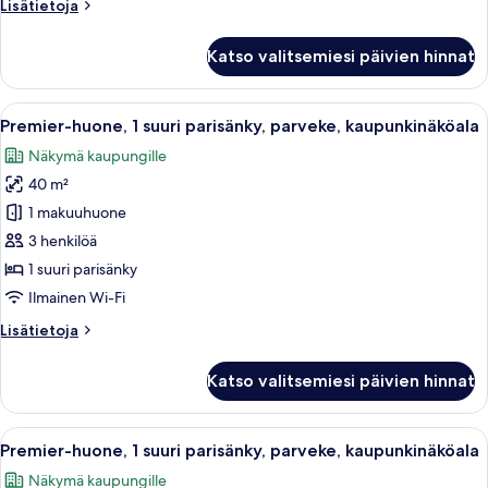
Lisätietoja
Lisätietoja
kaupunkinäköala
huoneesta
kuvat
Kahden
Katso valitsemiesi päivien hinnat
hengen
premier-
huone,
Avaa
Tallelokero huoneessa, työpöytä
7
2
Premier-huone, 1 suuri parisänky, parveke, kaupunkinäköala
kaikki
parisänkyä,
Näkymä kaupungille
parveke,
huonetyypin
kaupunkinäköala
40 m²
Premier-
huone,
1 makuuhuone
1
3 henkilöä
suuri
1 suuri parisänky
parisänky,
Ilmainen Wi-Fi
parveke,
Lisätietoja
Lisätietoja
kaupunkinäköala
huoneesta
kuvat
Premier-
Katso valitsemiesi päivien hinnat
huone,
1
suuri
Avaa
Tallelokero huoneessa, työpöytä
7
parisänky,
Premier-huone, 1 suuri parisänky, parveke, kaupunkinäköala
kaikki
parveke,
Näkymä kaupungille
kaupunkinäköala