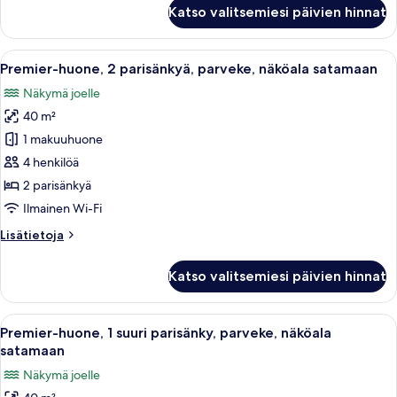
Balcony,
Executive,
Katso valitsemiesi päivien hinnat
1
City
King,
View
L65
Avaa
Tallelokero huoneessa, työpöytä
kuvat
7
Lounge
Premier-huone, 2 parisänkyä, parveke, näköala satamaan
kaikki
Access,
Näkymä joelle
High
huonetyypin
Floor,
40 m²
Premier-
Balcony,
huone,
1 makuuhuone
City
2
View
4 henkilöä
parisänkyä,
2 parisänkyä
parveke,
Ilmainen Wi-Fi
näköala
Lisätietoja
Lisätietoja
satamaan
huoneesta
kuvat
Premier-
Katso valitsemiesi päivien hinnat
huone,
2
parisänkyä,
Avaa
Tallelokero huoneessa, työpöytä
6
parveke,
Premier-huone, 1 suuri parisänky, parveke, näköala
kaikki
näköala
satamaan
satamaan
huonetyypin
Näkymä joelle
Premier-