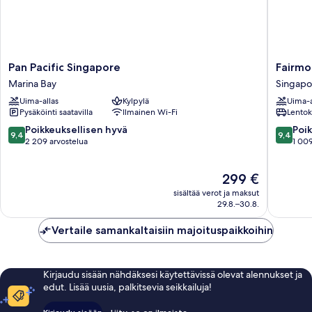
Pan
Fairmon
Pan Pacific Singapore
Fairmo
Pacific
Singapo
Marina Bay
Singapo
Singapore
Singapo
Uima-allas
Kylpylä
Uima-a
Marina
keskust
Pysäköinti saatavilla
Ilmainen Wi-Fi
Lentok
Bay
9.4
9.4
Poikkeuksellisen hyvä
Poik
9,4
9,4
kautta
kautta
2 209 arvostelua
1 009
10,
10,
Poikkeuksellisen
Poikkeuk
Hinta
299 €
hyvä,
hyvä,
on
2 209
1 009
sisältää verot ja maksut
299 €
arvostelua
arvostel
29.8.–30.8.
Vertaile samankaltaisiin majoituspaikkoihin
Kirjaudu sisään nähdäksesi käytettävissä olevat alennukset ja
edut. Lisää uusia, palkitsevia seikkailuja!