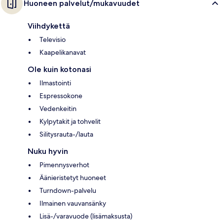
Huoneen palvelut/mukavuudet
Viihdykettä
Televisio
Kaapelikanavat
Ole kuin kotonasi
Ilmastointi
Espressokone
Vedenkeitin
Kylpytakit ja tohvelit
Silitysrauta-/lauta
Nuku hyvin
Pimennysverhot
Äänieristetyt huoneet
Turndown-palvelu
Ilmainen vauvansänky
Lisä-/varavuode (lisämaksusta)