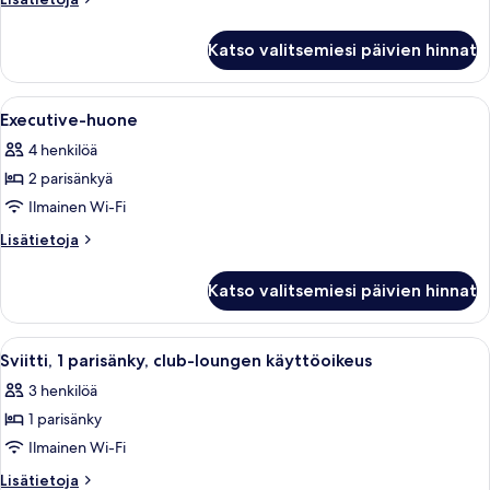
View
huoneesta
Executive-
Katso valitsemiesi päivien hinnat
huone
Avaa
Tallelokero huoneessa, työpöytä
9
Executive-huone
kaikki
4 henkilöä
huonetyypin
2 parisänkyä
Executive-
huone
Ilmainen Wi-Fi
kuvat
Lisätietoja
Lisätietoja
huoneesta
Executive-
Katso valitsemiesi päivien hinnat
huone
Avaa
Sviitti, 1 parisänky, club-loungen käy
8
Sviitti, 1 parisänky, club-loungen käyttöoikeus
kaikki
3 henkilöä
huonetyypin
1 parisänky
Sviitti,
1
Ilmainen Wi-Fi
parisänky,
Lisätietoja
Lisätietoja