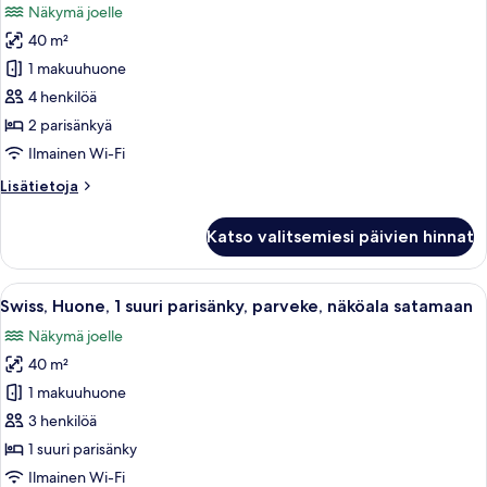
Näkymä joelle
näköala
huonetyypin
satamaan
40 m²
Swiss,
Huone,
1 makuuhuone
2
4 henkilöä
parisänkyä,
2 parisänkyä
parveke,
Ilmainen Wi-Fi
näköala
Lisätietoja
Lisätietoja
satamaan
huoneesta
kuvat
Swiss,
Katso valitsemiesi päivien hinnat
Huone,
2
parisänkyä,
Avaa
Tallelokero huoneessa, työpöytä
5
parveke,
Swiss, Huone, 1 suuri parisänky, parveke, näköala satamaan
kaikki
näköala
Näkymä joelle
satamaan
huonetyypin
40 m²
Swiss,
Huone,
1 makuuhuone
1
3 henkilöä
suuri
1 suuri parisänky
parisänky,
Ilmainen Wi-Fi