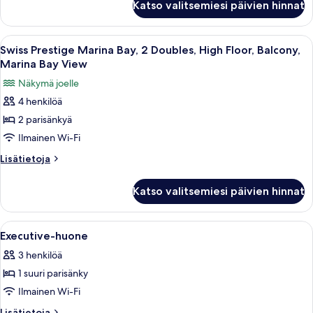
High
Katso valitsemiesi päivien hinnat
Prestige
Floor,
Marina
Balcony,
Bay,
Avaa
Tallelokero huoneessa, työpöytä
6
Marina
1
Swiss Prestige Marina Bay, 2 Doubles, High Floor, Balcony,
kaikki
King,
Bay
Marina Bay View
High
huonetyypin
View
Näkymä joelle
Floor,
Swiss
kuvat
Balcony,
4 henkilöä
Prestige
Marina
2 parisänkyä
Marina
Bay
View
Bay,
Ilmainen Wi-Fi
2
Lisätietoja
Lisätietoja
Doubles,
huoneesta
Swiss
High
Katso valitsemiesi päivien hinnat
Prestige
Floor,
Marina
Balcony,
Bay,
Avaa
Hotellihuone, jossa on suuri sänky, t
10
Marina
2
Executive-huone
kaikki
Doubles,
Bay
3 henkilöä
High
huonetyypin
View
Floor,
1 suuri parisänky
Executive-
kuvat
Balcony,
huone
Ilmainen Wi-Fi
Marina
kuvat
Bay
Lisätietoja
Lisätietoja