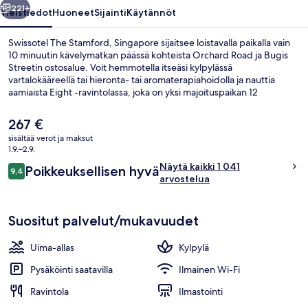
221+
Yleistiedot
Huoneet
Sijainti
Käytännöt
Swissotel The Stamford, Singapore sijaitsee loistavalla paikalla vain
10 minuutin kävelymatkan päässä kohteista Orchard Road ja Bugis
Streetin ostosalue. Voit hemmotella itseäsi kylpylässä
vartalokääreellä tai hieronta- tai aromaterapiahoidolla ja nauttia
aamiaista Eight -ravintolassa, joka on yksi majoituspaikan 12
ravintolasta. Muihin tämän luksusluokan hotellin palveluihin kuuluu 2
ulkouima-allasta, allasbaari ja ympäri vuorokauden auki oleva
Nykyinen
267 €
kuntokeskus. Avulias henkilökunta ja sijainti ovat myös asioita, joita
hinta
sisältää verot ja maksut
matkailijat arvostavat. Julkisen liikenteen yhteydet sijaitsevat vain
on
1.9.–2.9.
lyhyen kävelymatkan päässä: City Hallin asema sijaitsee 3 minuutin ja
Ulkopuoli
267 €
Arvostelut
Esplanaden asema 3 minuutin kävelymatkan päässä.
Näytä kaikki 1 041
Poikkeuksellisen hyvä
9,4
9,4 kautta 10.
arvostelua
Suositut palvelut/mukavuudet
Uima-allas
Kylpylä
Pysäköinti saatavilla
Ilmainen Wi-Fi
Ravintola
Ilmastointi