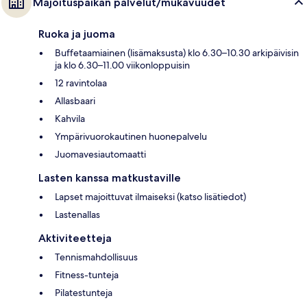
Majoituspaikan palvelut/mukavuudet
Ruoka ja juoma
Buffetaamiainen (lisämaksusta) klo 6.30–10.30 arkipäivisin
ja klo 6.30–11.00 viikonloppuisin
12 ravintolaa
Allasbaari
Kahvila
Ympärivuorokautinen huonepalvelu
Juomavesiautomaatti
Lasten kanssa matkustaville
Lapset majoittuvat ilmaiseksi (katso lisätiedot)
Lastenallas
Aktiviteetteja
Tennismahdollisuus
Fitness-tunteja
Pilatestunteja