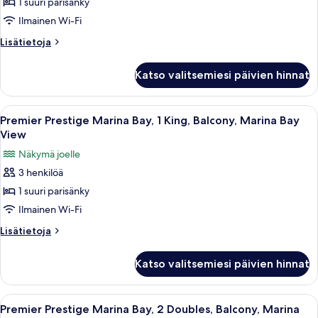
1 suuri parisänky
Bay
satamaan
Ilmainen Wi-Fi
View
kuvat
Lisätietoja
Lisätietoja
huoneesta
Premier-
Katso valitsemiesi päivien hinnat
huone,
parveke,
näköala
Avaa
Premier Prestige Marina Bay, 1 King, B
5
satamaan
Premier Prestige Marina Bay, 1 King, Balcony, Marina Bay
kaikki
View
huonetyypin
Näkymä joelle
Premier
3 henkilöä
Prestige
1 suuri parisänky
Marina
Bay,
Ilmainen Wi-Fi
1
Lisätietoja
Lisätietoja
King,
huoneesta
Premier
Balcony,
Katso valitsemiesi päivien hinnat
Prestige
Marina
Marina
Bay
Bay,
Avaa
Tallelokero huoneessa, työpöytä
6
View
1
Premier Prestige Marina Bay, 2 Doubles, Balcony, Marina
kaikki