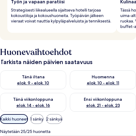
Työn ja vapaan paratiisi
Kulinaa
Strategisesti liikealueella sijaitseva hotelli tarjoaa
Tässä hot
kokoustiloja ja kokoushuoneita. Työpäivän jälkeen
uima-alt
vieraat voivat nauttia kylpyläpalveluista ja tenniksestä.
ruokaa. 
buffet-a
Huonevaihtoehdot
Tarkista näiden päivien saatavuus
Tarkista tämän illan saatavuus elok. 9 - elok. 10
Tarkista huomisen saatavuus elo
Tänä iltana
Huomenna
elok. 9 - elok. 10
elok. 10 - elok. 11
Tarkista tämän viikonlopun saatavuus elok. 14 - elok. 16
Tarkista ensi viikonlopun saata
Tänä viikonloppuna
Ensi viikonloppuna
elok. 14 - elok. 16
elok. 21 - elok. 23
Huoneille
Kaikki huoneet
1 sänky
2 sänkyä
saatavilla
olevia
Näytetään 25/25 huonetta