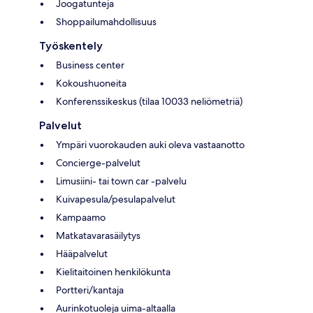
Joogatunteja
Shoppailumahdollisuus
Työskentely
Business center
Kokoushuoneita
Konferenssikeskus (tilaa 10033 neliömetriä)
Palvelut
Ympäri vuorokauden auki oleva vastaanotto
Concierge-palvelut
Limusiini- tai town car -palvelu
Kuivapesula/pesulapalvelut
Kampaamo
Matkatavarasäilytys
Hääpalvelut
Kielitaitoinen henkilökunta
Portteri/kantaja
Aurinkotuoleja uima-altaalla