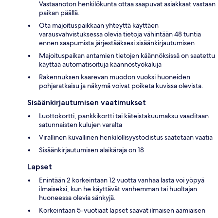
Vastaanoton henkilökunta ottaa saapuvat asiakkaat vastaan
paikan päällä.
Ota majoituspaikkaan yhteyttä käyttäen
varausvahvistuksessa olevia tietoja vähintään 48 tuntia
ennen saapumista järjestääksesi sisäänkirjautumisen
Majoituspaikan antamien tietojen käännöksissä on saatettu
käyttää automatisoituja käännöstyökaluja
Rakennuksen kaarevan muodon vuoksi huoneiden
pohjaratkaisu ja näkymä voivat poiketa kuvissa olevista.
Sisäänkirjautumisen vaatimukset
Luottokortti, pankkikortti tai käteistakuumaksu vaaditaan
satunnaisten kulujen varalta
Virallinen kuvallinen henkilöllisyystodistus saatetaan vaatia
Sisäänkirjautumisen alaikäraja on 18
Lapset
Enintään 2 korkeintaan 12 vuotta vanhaa lasta voi yöpyä
ilmaiseksi, kun he käyttävät vanhemman tai huoltajan
huoneessa olevia sänkyjä.
Korkeintaan 5-vuotiaat lapset saavat ilmaisen aamiaisen