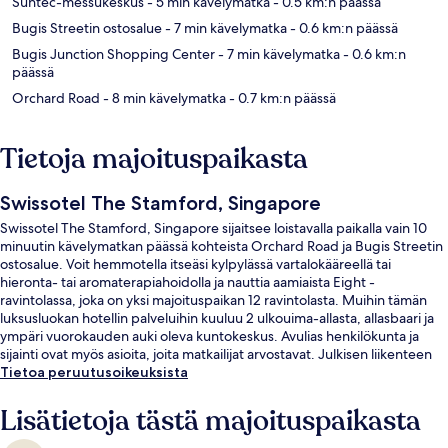
Suntec-messukeskus
- 5 min kävelymatka
- 0.5 km:n päässä
Bugis Streetin ostosalue
- 7 min kävelymatka
- 0.6 km:n päässä
Bugis Junction Shopping Center
- 7 min kävelymatka
- 0.6 km:n
päässä
Orchard Road
- 8 min kävelymatka
- 0.7 km:n päässä
Tietoja majoituspaikasta
Swissotel The Stamford, Singapore
Swissotel The Stamford, Singapore sijaitsee loistavalla paikalla vain 10
minuutin kävelymatkan päässä kohteista Orchard Road ja Bugis Streetin
ostosalue. Voit hemmotella itseäsi kylpylässä vartalokääreellä tai
hieronta- tai aromaterapiahoidolla ja nauttia aamiaista Eight -
ravintolassa, joka on yksi majoituspaikan 12 ravintolasta. Muihin tämän
luksusluokan hotellin palveluihin kuuluu 2 ulkouima-allasta, allasbaari ja
ympäri vuorokauden auki oleva kuntokeskus. Avulias henkilökunta ja
sijainti ovat myös asioita, joita matkailijat arvostavat. Julkisen liikenteen
yhteydet sijaitsevat vain lyhyen kävelymatkan päässä: City Hallin asema
Tietoa peruutusoikeuksista
sijaitsee 3 minuutin ja Esplanaden asema 3 minuutin kävelymatkan
päässä.
Lisätietoja tästä majoituspaikasta