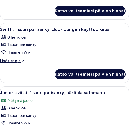
club-
huoneesta
Sviitti,
loungen
Katso valitsemiesi päivien hinnat
1
käyttöoikeus
parisänky,
kuvat
club-
Avaa
Sviitti, 1 suuri parisänky, club-loung
5
loungen
Sviitti, 1 suuri parisänky, club-loungen käyttöoikeus
kaikki
käyttöoikeus
3 henkilöä
huonetyypin
1 suuri parisänky
Sviitti,
1
Ilmainen Wi-Fi
suuri
Lisätietoja
Lisätietoja
parisänky,
huoneesta
Sviitti,
club-
Katso valitsemiesi päivien hinnat
1
loungen
suuri
käyttöoikeus
parisänky,
Avaa
Tallelokero huoneessa, työpöytä
7
kuvat
club-
Junior-sviitti, 1 suuri parisänky, näköala satamaan
kaikki
loungen
Näkymä joelle
käyttöoikeus
huonetyypin
3 henkilöä
Junior-
sviitti,
1 suuri parisänky
1
Ilmainen Wi-Fi