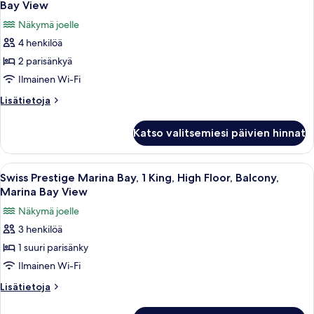
King,
kuvat
Bay View
Balcony,
huonetyypin
Näkymä joelle
Marina
Premier
Bay
4 henkilöä
Prestige
View
2 parisänkyä
Marina
Bay,
Ilmainen Wi-Fi
2
Lisätietoja
Lisätietoja
Doubles,
huoneesta
Premier
Balcony,
Katso valitsemiesi päivien hinnat
Prestige
Marina
Marina
Bay
Bay,
Avaa
Hotellihuone, jossa on suuri sänky, t
6
View
2
Swiss Prestige Marina Bay, 1 King, High Floor, Balcony,
kaikki
Doubles,
kuvat
Marina Bay View
Balcony,
huonetyypin
Näkymä joelle
Marina
Swiss
Bay
3 henkilöä
Prestige
View
1 suuri parisänky
Marina
Bay,
Ilmainen Wi-Fi
1
Lisätietoja
Lisätietoja
King,
huoneesta
Swiss