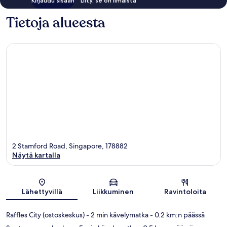
Kirjaudu sisään
Liity, se on ilmaista
Tietoja alueesta
2 Stamford Road, Singapore, 178882
Näytä kartalla
Kartta
Lähettyvillä
Liikkuminen
Ravintoloita
Raffles City (ostoskeskus)
- 2 min kävelymatka
- 0.2 km:n päässä