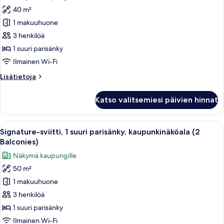
huonetyypin
40 m²
Premier-
huone,
1 makuuhuone
1
3 henkilöä
suuri
1 suuri parisänky
parisänky,
Ilmainen Wi-Fi
parveke,
Lisätietoja
Lisätietoja
kaupunkinäköala
huoneesta
kuvat
Premier-
Katso valitsemiesi päivien hinnat
huone,
1
suuri
Avaa
Signature-sviitti, 1 suuri parisänky, k
8
parisänky,
Signature-sviitti, 1 suuri parisänky, kaupunkinäköala (2
kaikki
parveke,
Balconies)
kaupunkinäköala
huonetyypin
Näkymä kaupungille
Signature-
50 m²
sviitti,
1 makuuhuone
1
suuri
3 henkilöä
parisänky,
1 suuri parisänky
kaupunkinäköala
Ilmainen Wi-Fi