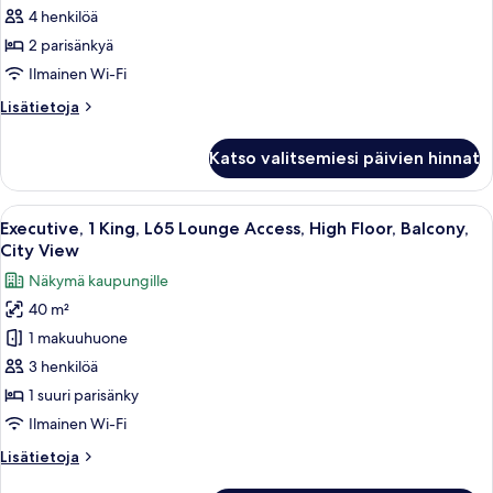
Panoramic
L65
4 henkilöä
View
Lounge
2 parisänkyä
Access,
Ilmainen Wi-Fi
High
Lisätietoja
Lisätietoja
Floor,
huoneesta
Balcony,
Executive,
Katso valitsemiesi päivien hinnat
2
City
Doubles,
View
L65
Avaa
Executive, 1 King, L65 Lounge Access, 
kuvat
11
Lounge
Executive, 1 King, L65 Lounge Access, High Floor, Balcony,
kaikki
Access,
City View
High
huonetyypin
Näkymä kaupungille
Floor,
Executive,
Balcony,
40 m²
1
City
1 makuuhuone
King,
View
L65
3 henkilöä
Lounge
1 suuri parisänky
Access,
Ilmainen Wi-Fi
High
Lisätietoja
Lisätietoja
Floor,
huoneesta