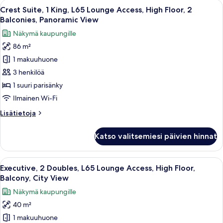
suodattimia
Avaa
Moderni hotellihuone, jossa on suuri 
7
Crest Suite, 1 King, L65 Lounge Access, High Floor, 2
kaikki
Balconies, Panoramic View
huonetyypin
Näkymä kaupungille
Crest
86 m²
Suite,
1 makuuhuone
1
King,
3 henkilöä
L65
1 suuri parisänky
Lounge
Ilmainen Wi-Fi
Access,
Lisätietoja
Lisätietoja
High
huoneesta
Floor,
Crest
Katso valitsemiesi päivien hinnat
Suite,
2
1
Balconies,
King,
Avaa
Executive, 2 Doubles, L65 Lounge Acces
Panoramic
8
L65
Executive, 2 Doubles, L65 Lounge Access, High Floor,
kaikki
View
Lounge
Balcony, City View
Access,
huonetyypin
kuvat
Näkymä kaupungille
High
Executive,
Floor,
40 m²
2
2
1 makuuhuone
Doubles,
Balconies,