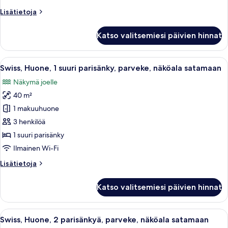
(2
Lisätietoja
Lisätietoja
Balconies)
huoneesta
kuvat
Signature-
Katso valitsemiesi päivien hinnat
sviitti,
1
suuri
Avaa
Swiss, Huone, 1 suuri parisänky, parv
5
parisänky,
Swiss, Huone, 1 suuri parisänky, parveke, näköala satamaan
kaikki
kaupunkinäköala
Näkymä joelle
(2
huonetyypin
Balconies)
40 m²
Swiss,
Huone,
1 makuuhuone
1
3 henkilöä
suuri
1 suuri parisänky
parisänky,
Ilmainen Wi-Fi
parveke,
Lisätietoja
Lisätietoja
näköala
huoneesta
satamaan
Swiss,
Katso valitsemiesi päivien hinnat
kuvat
Huone,
1
suuri
Avaa
Tallelokero huoneessa, työpöytä
6
parisänky,
Swiss, Huone, 2 parisänkyä, parveke, näköala satamaan
kaikki
parveke,