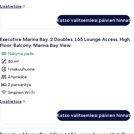
parveke,
Lisätietoja
Lisätietoja
näköala
huoneesta
satamaan
Swiss,
Katso valitsemiesi päivien hinnat
kuvat
Huone,
1
suuri
Avaa
Tallelokero huoneessa, työpöytä
9
parisänky,
Executive Marina Bay, 2 Doubles, L65 Lounge Access, High
kaikki
parveke,
Floor, Balcony, Marina Bay View
näköala
huonetyypin
Näkymä joelle
satamaan
Executive
40 m²
Marina
1 makuuhuone
Bay,
2
4 henkilöä
Doubles,
2 parisänkyä
L65
Ilmainen Wi-Fi
Lounge
Lisätietoja
Lisätietoja
Access,
huoneesta
High
Executive
Katso valitsemiesi päivien hinnat
Marina
Floor,
Bay,
Balcony,
2
Avaa
Executive Marina Bay, 1 King, L65 Lou
Marina
9
Doubles,