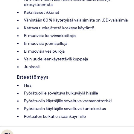
ekosysteemistä
Kaksilasiset ikkunat
Vähintään 80 % käytetyistä valaisimista on LED-valaisimia
Kattava ruokajätettä koskeva käytäntö
Ei muovisia kahvinsekoittajia
Ei muovisia juomapillejä
Ei muovisia vesipulloja
Vain uudelleenkäytettäviä kuppeja
Juhlasali
Esteettömyys
Hissi
Pyörätuolille soveltuva kulkuväylä hissille
Pyörätuolin käyttäjille soveltuva vastaanottotiski
Pyörätuolin käyttäjille soveltuva kuntokeskus
Portaaton kulkutie sisäänkäynnille