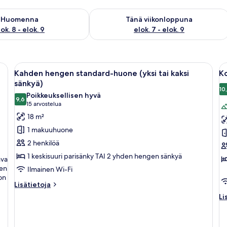
sen saatavuus elok. 8 - elok. 9
Tarkista tämän viikonlopun saatavuus e
Huomenna
Tänä viikonloppuna
ok. 8 - elok. 9
elok. 7 - elok. 9
ohva, ruokapöytä tuoleineen ja televisio.
Avaa
Makuuhuoneessa on sänky, työpöytä, tuo
A
8
Kahden hengen standard-huone (yksi tai kaksi
K
kaikki
ka
sänkyä)
huonetyypin
h
10
Poikkeuksellisen hyvä
9,6
Kahden
K
9,6 kautta 10
(15
15 arvostelua
hengen
h
arvostelua)
18 m²
standard-
s
1 makuuhuone
huone
h
2 henkilöä
(yksi
k
1 keskisuuri parisänky TAI 2 yhden hengen sänkyä
hva
tai
den
Ilmainen Wi-Fi
kaksi
on
sänkyä)
Lisätietoja
Lisätietoja
huoneesta
kuvat
Li
Li
Kahden
hu
hengen
K
standard-
h