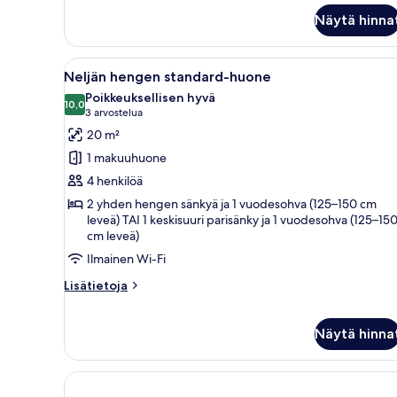
Studiosviitti
Näytä hinna
Avaa
Makuuhuoneessa on sänky, sohv
9
Neljän hengen standard-huone
kaikki
Poikkeuksellisen hyvä
huonetyypin
10,0
10,0 kautta 10
(3
3 arvostelua
Neljän
arvostelua)
20 m²
hengen
1 makuuhuone
standard-
4 henkilöä
huone
2 yhden hengen sänkyä ja 1 vuodesohva (125–150 cm
kuvat
leveä) TAI 1 keskisuuri parisänky ja 1 vuodesohva (125–15
cm leveä)
Ilmainen Wi-Fi
Lisätietoja
Lisätietoja
huoneesta
Neljän
hengen
Näytä hinna
standard-
huone