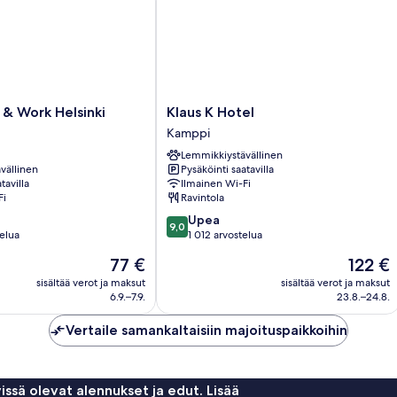
Klaus
& Work Helsinki
Klaus K Hotel
K
Kamppi
Hotel
Lemmikkiystävällinen
Kamppi
vällinen
Pysäköinti saatavilla
tavilla
Ilmainen Wi-Fi
Fi
Ravintola
9.0
Upea
9,0
kautta
telua
1 012 arvostelua
10,
Hinta
Hinta
77 €
122 €
Upea,
on
on
1 012
sisältää verot ja maksut
sisältää verot ja maksut
77 €
122 €
6.9.–7.9.
23.8.–24.8.
arvostelua
Vertaile samankaltaisiin majoituspaikkoihin
issä olevat alennukset ja edut. Lisää