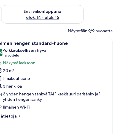
lok. 7 - elok. 9
Tarkista ensi viikonlopun saatavuus elok. 14 - elok. 16
Ensi viikonloppuna
elok. 14 - elok. 16
Näytetään 9/9 huonetta
leja ja taideteoksia seinillä.
vaa
Makuuhuoneessa on kaksi sänkyä, punainen noja
7
olmen hengen standard-huone
ikki
Poikkeuksellisen hyvä
uonetyypin
,0
10,0 kautta 10
(1
1 arvostelu
olmen
arvostelu)
Näkymä laaksoon
engen
20 m²
tandard-
1 makuuhuone
uone
3 henkilöä
uvat
3 yhden hengen sänkyä TAI 1 keskisuuri parisänky ja 1
yhden hengen sänky
Ilmainen Wi-Fi
sätietoja
sätietoja
oneesta
olmen
engen