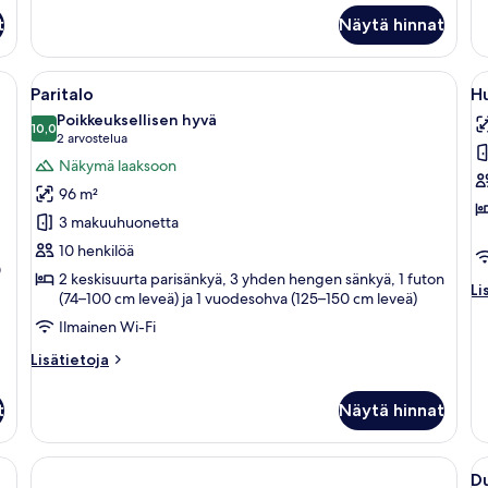
huone
st
t
Näytä hinnat
(yksi
h
tai
kaksi
a, työpöytä ja televisio.
Avaa
Ruokailutilassa on puinen pöytä, johon 
A
sänkyä)
23
Paritalo
H
kaikki
ka
Poikkeuksellisen hyvä
huonetyypin
10,0
h
10,0 kautta 10
(2
2 arvostelua
Paritalo
H
arvostelua)
Näkymä laaksoon
kuvat
k
96 m²
3 makuuhuonetta
10 henkilöä
0
2 keskisuurta parisänkyä, 3 yhden hengen sänkyä, 1 futon
Li
Li
(74–100 cm leveä) ja 1 vuodesohva (125–150 cm leveä)
hu
Ilmainen Wi-Fi
Hu
Lisätietoja
Lisätietoja
huoneesta
Paritalo
t
Näytä hinnat
A
Du