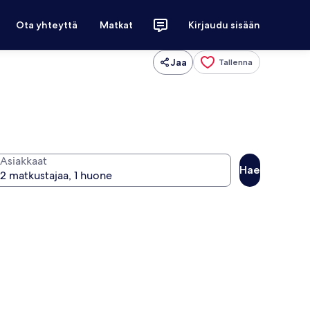
Ota yhteyttä
Matkat
Kirjaudu sisään
Jaa
Tallenna
Asiakkaat
Hae