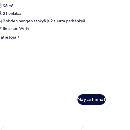
ikki
96 m²
uonetyypin
2 henkilöä
uplex
partment
2 yhden hengen sänkyä ja 2 suurta parisänkyä
or
Ilmainen Wi-Fi
ingle
sätietoja
sätietoja
se
oneesta
uvat
plex
artment
r
ngle
e
Näytä hinnat
Home Hotel Katajanokka
Clarion Hotel Helsinki