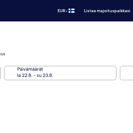
•
EUR
Listaa majoituspaikkasi
kus
Päivämäärät