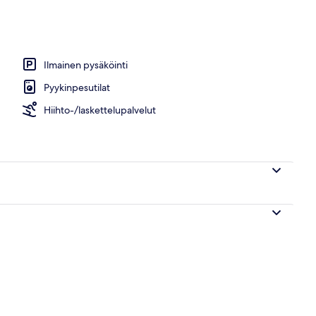
n julkisivu
Ilmainen pysäköinti
Pyykinpesutilat
Hiihto-/laskettelupalvelut