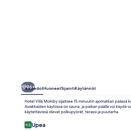
96+
Yleistiedot
Huoneet
Sijainti
Käytännöt
Hotel Villa Molnby sijaitsee 15 minuutin ajomatkan päässä
Asiakkaiden käytössä on sauna, ja paikan päällä voi käydä va
käytettävissä olevat polkupyörät, terassi ja puutarha.
Arvostelut
Upea
9,2
9,2 kautta 10.