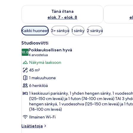
Tarkista tämän illan saatavuus elok. 7 - elok. 8
Tarkista huomi
Tänä iltana
elok. 7 - elok. 8
el
Huoneille
Kaikki huoneet
3+ sänkyä
1 sänky
2 sänkyä
saatavilla
Avaa
Tilava huone, jossa on sänky, s
olevia
10
Studiosviitti
kaikki
suodattimia
Poikkeuksellisen hyvä
huonetyypin
10,0
10,0 kautta 10
(4
4 arvostelua
Studiosviitti
arvostelua)
Näkymä laaksoon
kuvat
45 m²
1 makuuhuone
6 henkilöä
1 keskisuuri parisänky, 1 yhden hengen sänky, 1 vuodeso
(125–150 cm leveä) ja 1 futon (74–100 cm leveä) TAI 3 yh
hengen sänkyä, 1 vuodesohva (125–150 cm leveä) ja 1 fut
(74–100 cm leveä)
Ilmainen Wi-Fi
Lisätietoja
Lisätietoja
huoneesta