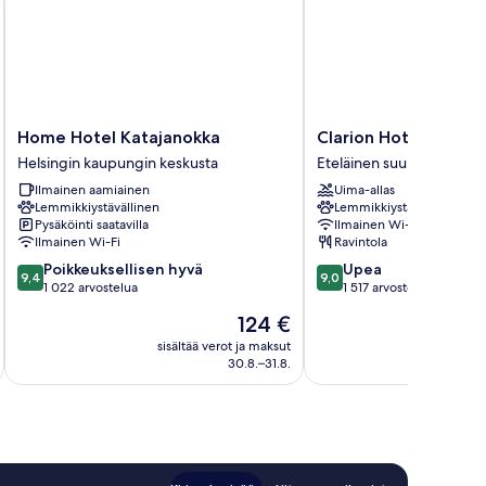
Home
Clarion
Home Hotel Katajanokka
Clarion Hotel Helsink
Hotel
Hotel
Helsingin kaupungin keskusta
Eteläinen suurpiiri
Katajanokka
Helsinki
Ilmainen aamiainen
Uima-allas
Helsingin
Eteläinen
Lemmikkiystävällinen
Lemmikkiystävällinen
kaupungin
suurpiiri
Pysäköinti saatavilla
Ilmainen Wi-Fi
keskusta
Ilmainen Wi-Fi
Ravintola
9.4
9.0
Poikkeuksellisen hyvä
Upea
9,4
9,0
kautta
kautta
1 022 arvostelua
1 517 arvostelua
10,
10,
Hinta
124 €
Poikkeuksellisen
Upea,
on
hyvä,
1 517
sisältää verot ja maksut
sisäl
124 €
30.8.–31.8.
1 022
arvostelua
arvostelua