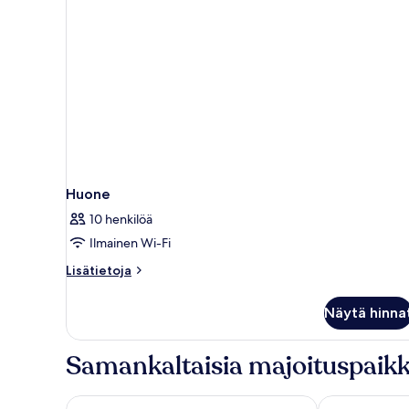
Huone
10 henkilöä
Ilmainen Wi-Fi
Lisätietoja
Lisätietoja
huoneesta
Huone
Näytä hinna
Samankaltaisia majoituspaikk
Clarion Hotel Helsinki Airport
VALO Hotel &