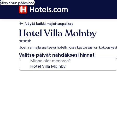
Siirry sivun pääosioon
Näytä kaikki majoituspaikat
Hotel Villa Molnby
3.0
tähden
Joen rannalla sijaitseva hotelli, jossa käytössäsi on kokouskes
majoituspaikka
Valitse päivät nähdäksesi hinnat
Minne olet menossa?
Majoituspaikan
Hotel
Villa
Molnby
valokuvagalleria