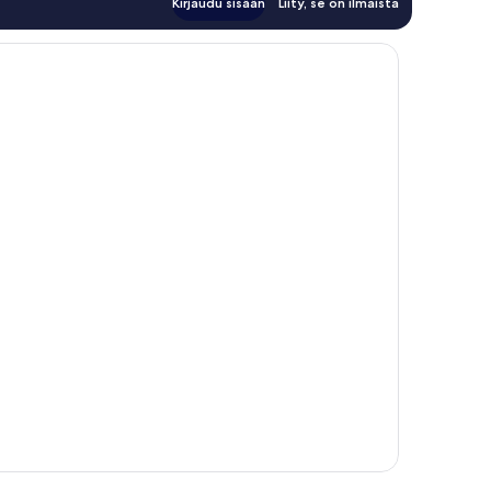
Kirjaudu sisään
Liity, se on ilmaista