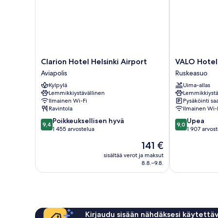
Clarion
VALO
Clarion Hotel Helsinki Airport
VALO Hotel 
Hotel
Hotel
Aviapolis
Ruskeasuo
Helsinki
&
Kylpylä
Uima-allas
Airport
Work
Lemmikkiystävällinen
Lemmikkiystä
Aviapolis
Helsinki
Ilmainen Wi-Fi
Pysäköinti saa
Ruskeasuo
Ravintola
Ilmainen Wi-
9.4
9.0
Poikkeuksellisen hyvä
Upea
9,4
9,0
kautta
kautta
1 455 arvostelua
1 907 arvos
10,
10,
Hinta
141 €
Poikkeuksellisen
Upea,
on
hyvä,
1 907
sisältää verot ja maksut
141 €
8.8.–9.8.
1 455
arvostelua
arvostelua
Kirjaudu sisään nähdäksesi käytettäv