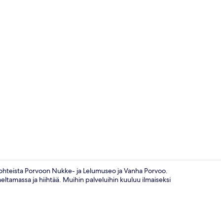
Ulkopuoli
 kohteista Porvoon Nukke- ja Lelumuseo ja Vanha Porvoo.
eltamassa ja hiihtää. Muihin palveluihin kuuluu ilmaiseksi
Sauna