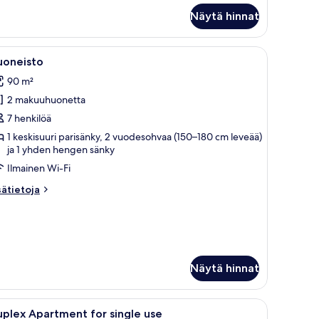
andard-
Näytä hinnat
uone
on katettu neljälle, ja pöydän ympärillä on mustia tuoleja. Vasemmalla puolella
vaa
Moderni olohuone, jossa on sohva, sohvapöytä, 
22
uoneisto
ikki
90 m²
uonetyypin
2 makuuhuonetta
uoneisto
uvat
7 henkilöä
1 keskisuuri parisänky, 2 vuodesohvaa (150–180 cm leveää)
ja 1 yhden hengen sänky
Ilmainen Wi-Fi
sätietoja
sätietoja
oneesta
oneisto
Näytä hinnat
vaa
Makuuhuone, jossa on kalteva katto, harmaalla
1
plex Apartment for single use