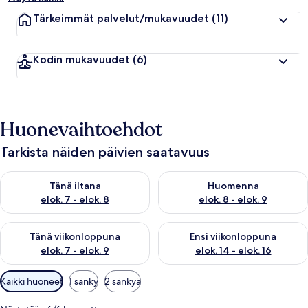
Tärkeimmät palvelut/mukavuudet
(11)
Kodin mukavuudet
(6)
Huonevaihtoehdot
Tarkista näiden päivien saatavuus
Tarkista tämän illan saatavuus elok. 7 - elok. 8
Tarkista huomisen saatavuus el
Tänä iltana
Huomenna
elok. 7 - elok. 8
elok. 8 - elok. 9
Tarkista tämän viikonlopun saatavuus elok. 7 - elok. 9
Tarkista ensi viikonlopun saatav
Tänä viikonloppuna
Ensi viikonloppuna
elok. 7 - elok. 9
elok. 14 - elok. 16
Huoneille
Kaikki huoneet
1 sänky
2 sänkyä
saatavilla
olevia