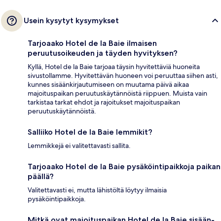
Usein kysytyt kysymykset
Tarjoaako Hotel de la Baie ilmaisen
peruutusoikeuden ja täyden hyvityksen?
Kyllä, Hotel de la Baie tarjoaa täysin hyvitettäviä huoneita
sivustollamme. Hyvitettävän huoneen voi peruuttaa siihen asti,
kunnes sisäänkirjautumiseen on muutama päivä aikaa
majoituspaikan peruutuskäytännöistä riippuen. Muista vain
tarkistaa tarkat ehdot ja rajoitukset majoituspaikan
peruutuskäytännöistä.
Salliiko Hotel de la Baie lemmikit?
Lemmikkejä ei valitettavasti sallita.
Tarjoaako Hotel de la Baie pysäköintipaikkoja paikan
päällä?
Valitettavasti ei, mutta lähistöltä löytyy ilmaisia
pysäköintipaikkoja.
Mitkä ovat majoituspaikan Hotel de la Baie sisään-