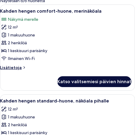
Näytetään 6/6 huonetta
suodattimia
Avaa
Hotellihuone, jossa on sänky, näköala r
7
Kahden hengen comfort-huone, merinäköala
kaikki
Näkymä merelle
huonetyypin
12 m²
Kahden
hengen
1 makuuhuone
comfort-
2 henkilöä
huone,
1 keskisuuri parisänky
merinäköala
Ilmainen Wi-Fi
kuvat
Lisätietoja
Lisätietoja
huoneesta
Kahden
Katso valitsemiesi päivien hinnat
hengen
comfort-
huone,
Avaa
Hotellihuone, jossa on sänky, työpöytä, 
5
merinäköala
Kahden hengen standard-huone, näköala pihalle
kaikki
12 m²
huonetyypin
1 makuuhuone
Kahden
hengen
2 henkilöä
standard-
1 keskisuuri parisänky