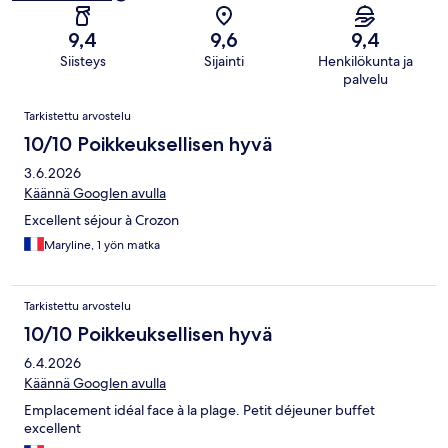
9,4
9,6
9,4
Siisteys
Sijainti
Henkilökunta ja
palvelu
Arvostelut
Tarkistettu arvostelu
10/10 Poikkeuksellisen hyvä
3.6.2026
Käännä Googlen avulla
Excellent séjour à Crozon
Maryline, 1 yön matka
Tarkistettu arvostelu
10/10 Poikkeuksellisen hyvä
6.4.2026
Käännä Googlen avulla
Emplacement idéal face à la plage. Petit déjeuner buffet
excellent