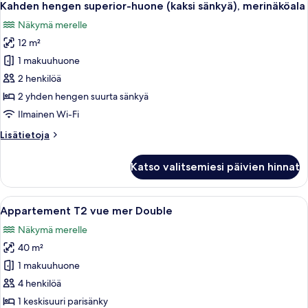
5
Kahden hengen superior-huone (kaksi sänkyä), merinäköala
kaikki
Näkymä merelle
huonetyypin
12 m²
Kahden
hengen
1 makuuhuone
superior-
2 henkilöä
huone
2 yhden hengen suurta sänkyä
(kaksi
Ilmainen Wi-Fi
sänkyä),
Lisätietoja
Lisätietoja
merinäköala
huoneesta
kuvat
Kahden
Katso valitsemiesi päivien hinnat
hengen
superior-
huone
Avaa
Hotellihuone, jossa on puupanelilla ve
6
(kaksi
Appartement T2 vue mer Double
kaikki
sänkyä),
Näkymä merelle
merinäköala
huonetyypin
40 m²
Appartement
T2
1 makuuhuone
vue
4 henkilöä
mer
1 keskisuuri parisänky