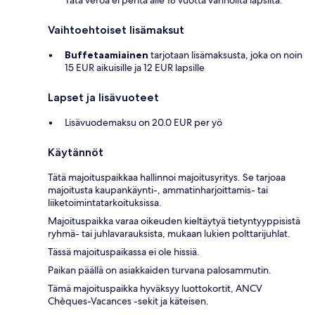
Tätä veroa ei peritä alle 18 vuotta vanhoilta lapsilta.
Vaihtoehtoiset lisämaksut
Buffetaamiainen
tarjotaan lisämaksusta, joka on noin
15 EUR aikuisille ja 12 EUR lapsille
Lapset ja lisävuoteet
Lisävuodemaksu on 20.0 EUR per yö
Käytännöt
Tätä majoituspaikkaa hallinnoi majoitusyritys. Se tarjoaa
majoitusta kaupankäynti-, ammatinharjoittamis- tai
liiketoimintatarkoituksissa.
Majoituspaikka varaa oikeuden kieltäytyä tietyntyyppisistä
ryhmä- tai juhlavarauksista, mukaan lukien polttarijuhlat.
Tässä majoituspaikassa ei ole hissiä.
Paikan päällä on asiakkaiden turvana palosammutin.
Tämä majoituspaikka hyväksyy luottokortit, ANCV
Chèques-Vacances -sekit ja käteisen.