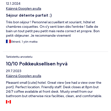
12.1.2024
Käännä Googlen avulla
Séjour détente parfait ;)
Très bon séjour ! Personnel accueillant et souriant, hôtel et
chambres coquettes. On s'y sent bien dès l'entrée ! Salle de
bain un tout petit peu petit mais reste correct et propre. Bon
petit-déjeuner. Je recommande vivement
Gérard, 1 yön matka
Tarkistettu arvostelu
10/10 Poikkeuksellisen hyvä
29.7.2023
Käännä Googlen avulla
Pleasant small (cute) hotel. Great view (we had a view over the
port). Perfect location. Friendly staff. Desk closes at 8pm but
24/7 coffee available at front desk. Musty smell from our
bathroom but otherwise nice facilities, clean, and comfortable.