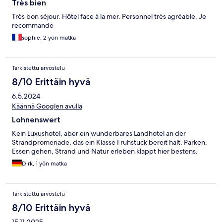
Très bien
Très bon séjour. Hôtel face à la mer. Personnel très agréable. Je
recommande
sophie, 2 yön matka
Tarkistettu arvostelu
8/10 Erittäin hyvä
6.5.2024
Käännä Googlen avulla
Lohnenswert
Kein Luxushotel, aber ein wunderbares Landhotel an der
Strandpromenade, das ein Klasse Frühstück bereit hält. Parken,
Essen gehen, Strand und Natur erleben klappt hier bestens.
Dirk, 1 yön matka
Tarkistettu arvostelu
8/10 Erittäin hyvä