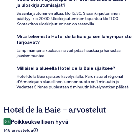
ja uloskirjautumisajat?
Sisäänkirjautuminen alkaa: klo 15.30. Sisäänkirjautuminen
päättyy: klo 20.00. Uloskirjautuminen tapahtuu klo 11.00.
Kontaktiton uloskirjautuminen on saatavilla.
Mitä tekemistä Hotel de la Baie ja sen lähiympäristö
tarjoavat?
Lämpimämpinä kuukausina voit pitää hauskaa ja harrastaa
jousiammuntaa.
Millaisella alueella Hotel de la Baie sijaitsee?
Hotel de la Baie sijaitsee kävelysillalla. Parc naturel régional
d'Armoriquen alueellinen luonnonpuisto on 1 minuutin ja
Vedettes Sirènes puolestaan 6 minuutin kävelymatkan päässä.
Hotel de la Baie – arvostelut
Arvostelut
Poikkeuksellisen hyvä
9,4
148 arvostelua