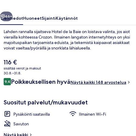
llinen
Seuraava
46+
Yleistiedot
Huoneet
Sijainti
Käytännöt
Lahden rannalla sijaitseva Hotel de la Baie on loistava valinta, jos aiot
vierailla kohteessa Crozon. Ilmainen langaton internetyhteys on yksi
majoituspaikan tarjoamista eduista, ja tekemistä kaipaavat asiakkaat
voivat vaeltaa/pyöräillä ja snorklata lähialueella.
Nykyinen
116 €
hinta
sisältää verot ja maksut
on
30.8.–31.8.
116 €
Arvostelut
Poikkeuksellisen hyvä
9,4
Kahden hengen comfort-huone, merinä
Näytä kaikki 148 arvostelua
9,4 kautta 10.
Suositut palvelut/mukavuudet
Pysäköinti saatavilla
Ilmainen Wi-Fi
Savuton
Näytä kaikki