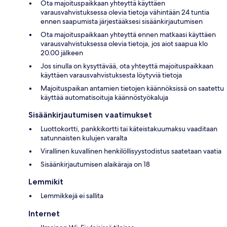
Ota majoituspaikkaan yhteyttä käyttäen
varausvahvistuksessa olevia tietoja vähintään 24 tuntia
ennen saapumista järjestääksesi sisäänkirjautumisen
Ota majoituspaikkaan yhteyttä ennen matkaasi käyttäen
varausvahvistuksessa olevia tietoja, jos aiot saapua klo
20.00 jälkeen
Jos sinulla on kysyttävää, ota yhteyttä majoituspaikkaan
käyttäen varausvahvistuksesta löytyviä tietoja
Majoituspaikan antamien tietojen käännöksissä on saatettu
käyttää automatisoituja käännöstyökaluja
Sisäänkirjautumisen vaatimukset
Luottokortti, pankkikortti tai käteistakuumaksu vaaditaan
satunnaisten kulujen varalta
Virallinen kuvallinen henkilöllisyystodistus saatetaan vaatia
Sisäänkirjautumisen alaikäraja on 18
Lemmikit
Lemmikkejä ei sallita
Internet