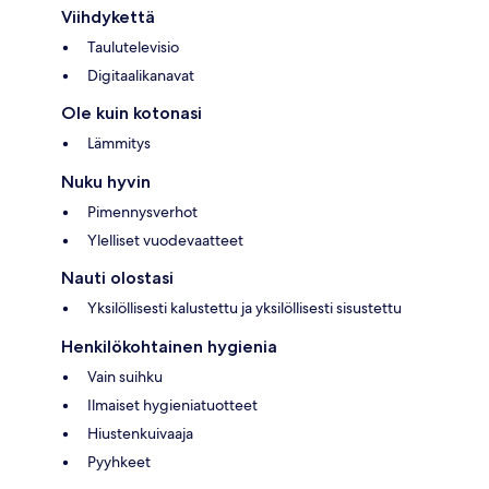
Viihdykettä
Taulutelevisio
Digitaalikanavat
Ole kuin kotonasi
Lämmitys
Nuku hyvin
Pimennysverhot
Ylelliset vuodevaatteet
Nauti olostasi
Yksilöllisesti kalustettu ja yksilöllisesti sisustettu
Henkilökohtainen hygienia
Vain suihku
Ilmaiset hygieniatuotteet
Hiustenkuivaaja
Pyyhkeet