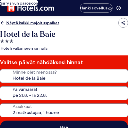
Siirry sivun pääosioon
Hanki sovellus
Näytä kaikki majoituspaikat
Hotel de la Baie
3.0
tähden
Hotelli valtameren rannalla
majoituspaikka
Valitse päivät nähdäksesi hinnat
Minne olet menossa?
Päivämäärät
Asiakkaat
Hae