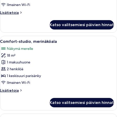
huone,
Ilmainen Wi-Fi
näköala
Lisätietoja
Lisätietoja
pihalle
huoneesta
kuvat
Kahden
Katso valitsemiesi päivien hinnat
hengen
standard-
huone,
Avaa
Hotellihuone, jossa on sänky, työpöyt
5
näköala
Comfort-studio, merinäköala
kaikki
pihalle
Näkymä merelle
huonetyypin
18 m²
Comfort-
studio,
1 makuuhuone
merinäköala
2 henkilöä
kuvat
1 keskisuuri parisänky
Ilmainen Wi-Fi
Lisätietoja
Lisätietoja
huoneesta
Comfort-
Katso valitsemiesi päivien hinnat
studio,
merinäköala
Avaa
Hotellihuone, jossa on suuri sänky, työ