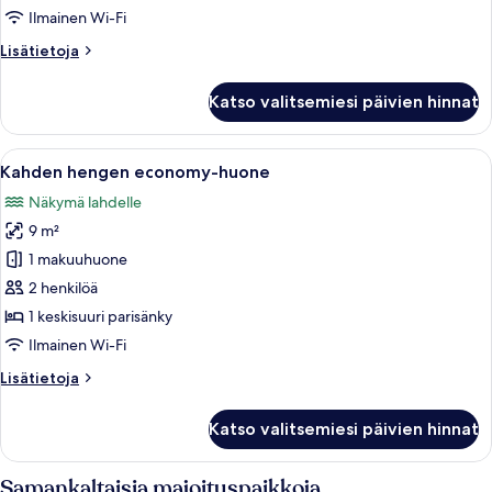
Double
Ilmainen Wi-Fi
kuvat
Lisätietoja
Lisätietoja
huoneesta
Appartement
Katso valitsemiesi päivien hinnat
T2
vue
mer
Avaa
Makuuhuoneessa on puinen yöpöytä, sein
3
Double
Kahden hengen economy-huone
kaikki
Näkymä lahdelle
huonetyypin
9 m²
Kahden
hengen
1 makuuhuone
economy-
2 henkilöä
huone
1 keskisuuri parisänky
kuvat
Ilmainen Wi-Fi
Lisätietoja
Lisätietoja
huoneesta
Kahden
Katso valitsemiesi päivien hinnat
hengen
economy-
huone
Samankaltaisia majoituspaikkoja