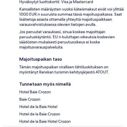
Hyväksytyt luottokortit: Visa ja Mastercard
Kansallisten määräysten vuoksi käteismaksut eivät voi ylittää
1000 EUR:n suuruista summaa tässä majoituspaikassa. Saat
lisätietoja asiasta ottamalla yhteyttä majoituspaikkaan
varausvahvistuksessa olevien tietojen avulla.
Jos peruutat varauksesi, sinua koskee majoittajan
peruutuskäytäntö. EU:n kuluttajan oikeuksia koskevien
säädösten mukaisesti peruutusoikeus ei koske
majoitusvarauspalveluita.
Majoituspaikan taso
Tämän majoituspaikan virallisen tähtiluokituksen on
myöntänyt Ranskan turismin kehitysjärjestö ATOUT.
Tunnetaan myös nimellä
Hotel Baie Crozon
Baie Crozon
Hotel de la Baie Hotel
Hotel de la Baie Crozon
Hotel de la Baie Hotel Crozon