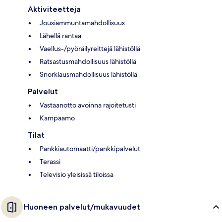
Aktiviteetteja
Jousiammuntamahdollisuus
Lähellä rantaa
Vaellus-/pyöräilyreittejä lähistöllä
Ratsastusmahdollisuus lähistöllä
Snorklausmahdollisuus lähistöllä
Palvelut
Vastaanotto avoinna rajoitetusti
Kampaamo
Tilat
Pankkiautomaatti/pankkipalvelut
Terassi
Televisio yleisissä tiloissa
Huoneen palvelut/mukavuudet