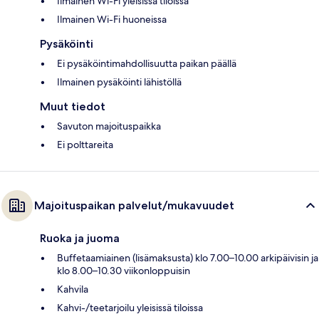
Ilmainen Wi-Fi yleisissä tiloissa
Ilmainen Wi-Fi huoneissa
Pysäköinti
Ei pysäköintimahdollisuutta paikan päällä
Ilmainen pysäköinti lähistöllä
Muut tiedot
Savuton majoituspaikka
Ei polttareita
Majoituspaikan palvelut/mukavuudet
Ruoka ja juoma
Buffetaamiainen (lisämaksusta) klo 7.00–10.00 arkipäivisin ja
klo 8.00–10.30 viikonloppuisin
Kahvila
Kahvi-/teetarjoilu yleisissä tiloissa