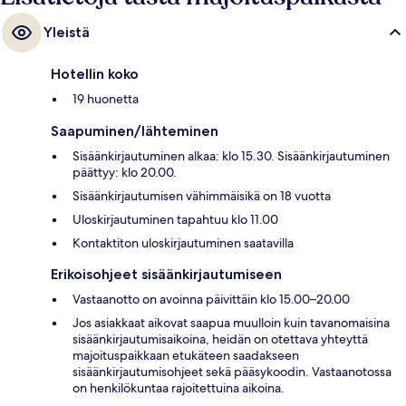
Yleistä
Hotellin koko
19 huonetta
Saapuminen/lähteminen
Sisäänkirjautuminen alkaa: klo 15.30. Sisäänkirjautuminen
päättyy: klo 20.00.
Sisäänkirjautumisen vähimmäisikä on 18 vuotta
Uloskirjautuminen tapahtuu klo 11.00
Kontaktiton uloskirjautuminen saatavilla
Erikoisohjeet sisäänkirjautumiseen
Vastaanotto on avoinna päivittäin klo 15.00–20.00
Jos asiakkaat aikovat saapua muulloin kuin tavanomaisina
sisäänkirjautumisaikoina, heidän on otettava yhteyttä
majoituspaikkaan etukäteen saadakseen
sisäänkirjautumisohjeet sekä pääsykoodin. Vastaanotossa
on henkilökuntaa rajoitettuina aikoina.