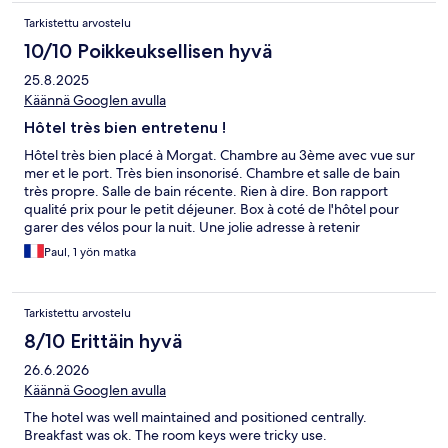
Tarkistettu arvostelu
10/10 Poikkeuksellisen hyvä
25.8.2025
Käännä Googlen avulla
Hôtel très bien entretenu !
Hôtel très bien placé à Morgat. Chambre au 3ème avec vue sur
mer et le port. Très bien insonorisé. Chambre et salle de bain
très propre. Salle de bain récente. Rien à dire. Bon rapport
qualité prix pour le petit déjeuner. Box à coté de l'hôtel pour
garer des vélos pour la nuit. Une jolie adresse à retenir
Paul, 1 yön matka
Tarkistettu arvostelu
8/10 Erittäin hyvä
26.6.2026
Käännä Googlen avulla
The hotel was well maintained and positioned centrally.
Breakfast was ok. The room keys were tricky use.