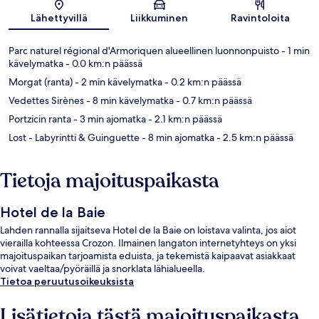
Kartta
Lähettyvillä
Liikkuminen
Ravintoloita
Parc naturel régional d'Armoriquen alueellinen luonnonpuisto
- 1 min
kävelymatka
- 0.0 km:n päässä
Morgat (ranta)
- 2 min kävelymatka
- 0.2 km:n päässä
Vedettes Sirènes
- 8 min kävelymatka
- 0.7 km:n päässä
Portzicin ranta
- 3 min ajomatka
- 2.1 km:n päässä
Lost - Labyrintti & Guinguette
- 8 min ajomatka
- 2.5 km:n päässä
Tietoja majoituspaikasta
Hotel de la Baie
Lahden rannalla sijaitseva Hotel de la Baie on loistava valinta, jos aiot
vierailla kohteessa Crozon. Ilmainen langaton internetyhteys on yksi
majoituspaikan tarjoamista eduista, ja tekemistä kaipaavat asiakkaat
voivat vaeltaa/pyöräillä ja snorklata lähialueella.
Tietoa peruutusoikeuksista
Lisätietoja tästä majoituspaikasta