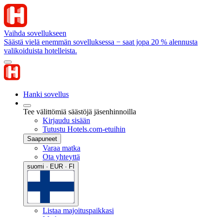
Vaihda sovellukseen
Säästä vielä enemmän sovelluksessa − saat jopa 20 % alennusta
valikoiduista hotelleista.
Hanki sovellus
Tee välittömiä säästöjä jäsenhinnoilla
Kirjaudu sisään
Tutustu Hotels.com-etuihin
Saapuneet
Varaa matka
Ota yhteyttä
suomi · EUR · FI
Listaa majoituspaikkasi