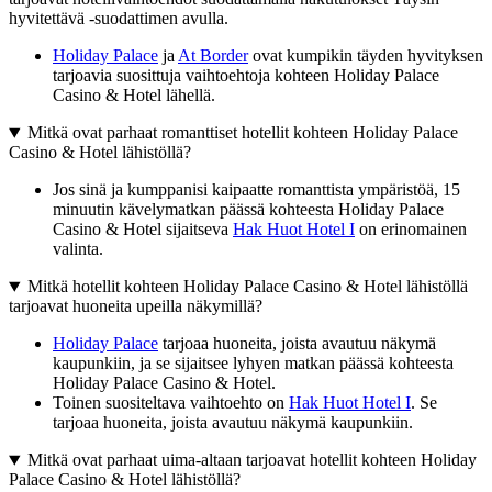
hyvitettävä -suodattimen avulla.
Holiday Palace
ja
At Border
ovat kumpikin täyden hyvityksen
tarjoavia suosittuja vaihtoehtoja kohteen Holiday Palace
Casino & Hotel lähellä.
Mitkä ovat parhaat romanttiset hotellit kohteen Holiday Palace
Casino & Hotel lähistöllä?
Jos sinä ja kumppanisi kaipaatte romanttista ympäristöä, 15
minuutin kävelymatkan päässä kohteesta Holiday Palace
Casino & Hotel sijaitseva
Hak Huot Hotel I
on erinomainen
valinta.
Mitkä hotellit kohteen Holiday Palace Casino & Hotel lähistöllä
tarjoavat huoneita upeilla näkymillä?
Holiday Palace
tarjoaa huoneita, joista avautuu näkymä
kaupunkiin, ja se sijaitsee lyhyen matkan päässä kohteesta
Holiday Palace Casino & Hotel.
Toinen suositeltava vaihtoehto on
Hak Huot Hotel I
. Se
tarjoaa huoneita, joista avautuu näkymä kaupunkiin.
Mitkä ovat parhaat uima-altaan tarjoavat hotellit kohteen Holiday
Palace Casino & Hotel lähistöllä?