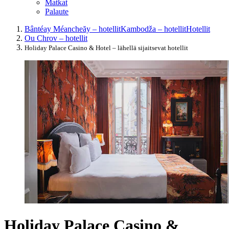
Matkat
Palaute
Bântéay Méancheăy – hotellit
Kambodža – hotellit
Hotellit
Ou Chrov – hotellit
Holiday Palace Casino & Hotel – lähellä sijaitsevat hotellit
Holiday Palace Casino &