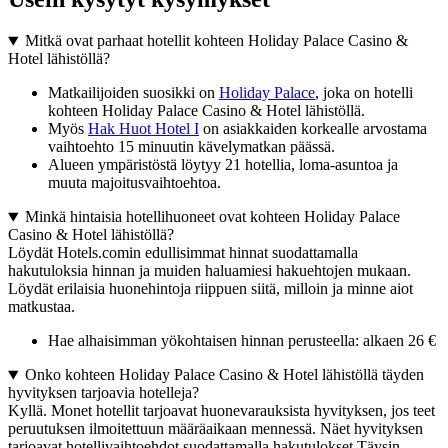
Mitkä ovat parhaat hotellit kohteen Holiday Palace Casino &
Hotel lähistöllä?
Matkailijoiden suosikki on
Holiday Palace
, joka on hotelli
kohteen Holiday Palace Casino & Hotel lähistöllä.
Myös
Hak Huot Hotel I
on asiakkaiden korkealle arvostama
vaihtoehto 15 minuutin kävelymatkan päässä.
Alueen ympäristöstä löytyy 21 hotellia, loma-asuntoa ja
muuta majoitusvaihtoehtoa.
Minkä hintaisia hotellihuoneet ovat kohteen Holiday Palace
Casino & Hotel lähistöllä?
Löydät Hotels.comin edullisimmat hinnat suodattamalla
hakutuloksia hinnan ja muiden haluamiesi hakuehtojen mukaan.
Löydät erilaisia huonehintoja riippuen siitä, milloin ja minne aiot
matkustaa.
Hae alhaisimman yökohtaisen hinnan perusteella: alkaen 26 €
Onko kohteen Holiday Palace Casino & Hotel lähistöllä täyden
hyvityksen tarjoavia hotelleja?
Kyllä. Monet hotellit tarjoavat huonevarauksista hyvityksen, jos teet
peruutuksen ilmoitettuun määräaikaan mennessä. Näet hyvityksen
tarjoavat hotellivaihtoehdot suodattamalla hakutulokset Täysin