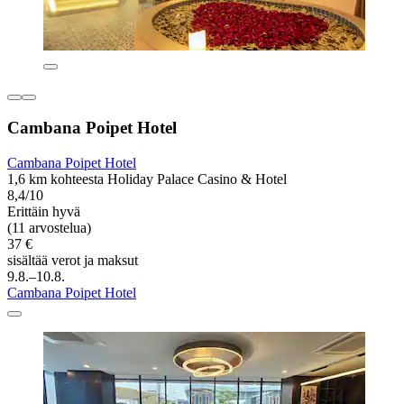
Cambana Poipet Hotel
Cambana Poipet Hotel
1,6 km kohteesta Holiday Palace Casino & Hotel
8,4/10
Erittäin hyvä
(11 arvostelua)
37 €
sisältää verot ja maksut
9.8.–10.8.
Cambana Poipet Hotel