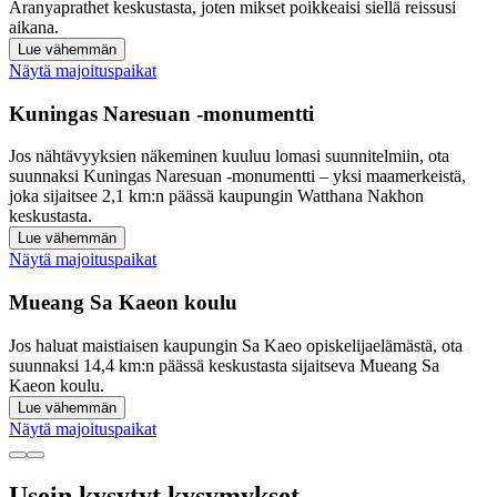
Aranyaprathet keskustasta, joten mikset poikkeaisi siellä reissusi
aikana.
Lue vähemmän
Näytä majoituspaikat
Kuningas Naresuan -monumentti
Jos nähtävyyksien näkeminen kuuluu lomasi suunnitelmiin, ota
suunnaksi Kuningas Naresuan -monumentti – yksi maamerkeistä,
joka sijaitsee 2,1 km:n päässä kaupungin Watthana Nakhon
keskustasta.
Lue vähemmän
Näytä majoituspaikat
Mueang Sa Kaeon koulu
Jos haluat maistiaisen kaupungin Sa Kaeo opiskelijaelämästä, ota
suunnaksi 14,4 km:n päässä keskustasta sijaitseva Mueang Sa
Kaeon koulu.
Lue vähemmän
Näytä majoituspaikat
Usein kysytyt kysymykset