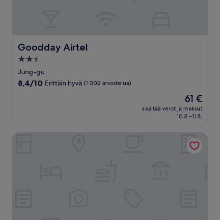
Goodday Airtel
Goodday Airtel
2.5
tähden
Jung-gu
majoituspaikka
8.4
8,4/10
Erittäin hyvä
(1 002 arvostelua)
kautta
Hinta
61 €
10,
on
Erittäin
sisältää verot ja maksut
61 €
10.8.–11.8.
hyvä,
(1 002
arvostelua)
Sky Guestel