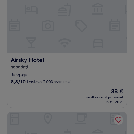
Airsky Hotel
Airsky Hotel
3.5
tähden
Jung-gu
majoituspaikka
8.8
8,8/10
Loistava
(1 003 arvostelua)
kautta
Hinta
38 €
10,
on
Loistava,
sisältää verot ja maksut
38 €
19.8.–20.8.
(1 003
arvostelua)
Hyatt Regency Incheon Paradise City