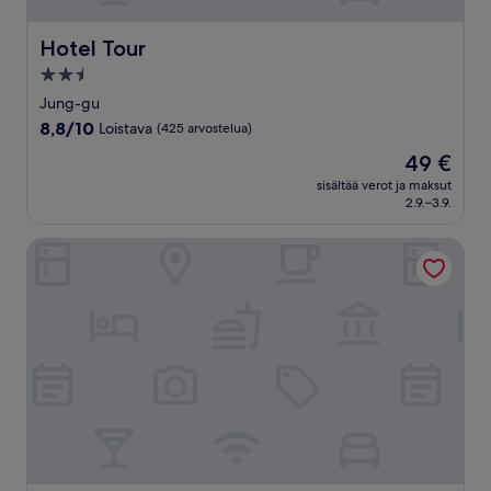
Hotel Tour
Hotel Tour
2.5
tähden
Jung-gu
majoituspaikka
8.8
8,8/10
Loistava
(425 arvostelua)
kautta
Hinta
49 €
10,
on
Loistava,
sisältää verot ja maksut
49 €
2.9.–3.9.
(425
arvostelua)
Harbor Park Hotel