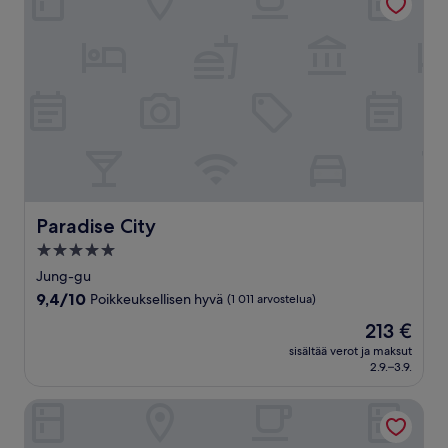
Paradise City
Paradise City
5.0
tähden
Jung-gu
majoituspaikka
9.4
9,4/10
Poikkeuksellisen hyvä
(1 011 arvostelua)
kautta
Hinta
213 €
10,
on
Poikkeuksellisen
sisältää verot ja maksut
213 €
2.9.–3.9.
hyvä,
(1 011
arvostelua)
Airsky Hotel