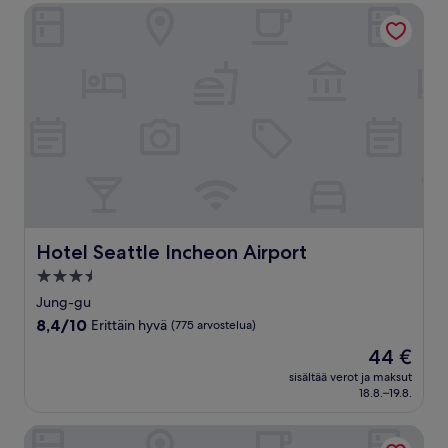
arvostelua)
Hotel Seattle Incheon Airport
Hotel Seattle Incheon Airport
Hotel Seattle Incheon Airport
3.5
tähden
Jung-gu
majoituspaikka
8.4
8,4/10
Erittäin hyvä
(775 arvostelua)
kautta
Hinta
44 €
10,
on
Erittäin
sisältää verot ja maksut
44 €
18.8.–19.8.
hyvä,
(775
arvostelua)
Paradise City