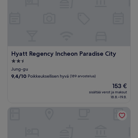
Hyatt Regency Incheon Paradise City
Hyatt Regency Incheon Paradise City
2.5
tähden
Jung-gu
majoituspaikka
9.4
9,4/10
Poikkeuksellisen hyvä
(189 arvostelua)
kautta
Hinta
153 €
10,
on
Poikkeuksellisen
sisältää verot ja maksut
153 €
18.8.–19.8.
hyvä,
(189
arvostelua)
Hotel ORA Incheon