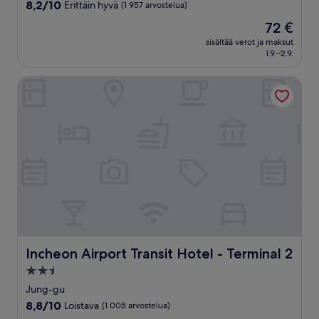
majoituspaikka
8.2
8,2/10
Erittäin hyvä
(1 957 arvostelua)
kautta
Hinta
72 €
10,
on
Erittäin
sisältää verot ja maksut
72 €
1.9.–2.9.
hyvä,
(1 957
arvostelua)
Incheon Airport Transit Hotel - Terminal 2
Incheon Airport Transit Hotel - Terminal 2
Incheon Airport Transit Hotel - Terminal 2
2.5
tähden
Jung-gu
majoituspaikka
8.8
8,8/10
Loistava
(1 005 arvostelua)
kautta