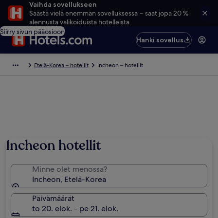
Vaihda sovellukseen
Säästä vielä enemmän sovelluksessa − saat jopa 20 %
alennusta valikoiduista hotelleista.
Siirry sivun pääosioon
Hanki sovellus
Etelä-Korea – hotellit
Incheon – hotellit
Incheon hotellit
Minne olet menossa?
Incheon, Etelä-Korea
Päivämäärät
to 20. elok. - pe 21. elok.