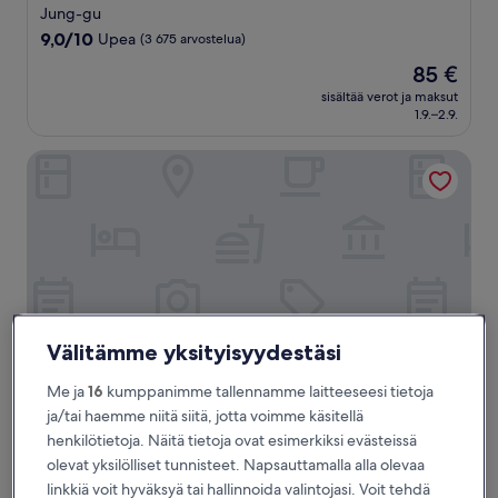
tähden
Jung-gu
majoituspaikka
9.0
9,0/10
Upea
(3 675 arvostelua)
kautta
Hinta
85 €
10,
on
Upea,
sisältää verot ja maksut
85 €
1.9.–2.9.
(3 675
arvostelua)
Golden Tulip Incheon Airport Hotel & Suites
Välitämme yksityisyydestäsi
Me ja
16
kumppanimme tallennamme laitteeseesi tietoja
ja/tai haemme niitä siitä, jotta voimme käsitellä
Golden Tulip Incheon Airport Hotel & Suites
Golden Tulip Incheon Airport Hotel &
henkilötietoja. Näitä tietoja ovat esimerkiksi evästeissä
Suites
olevat yksilölliset tunnisteet. Napsauttamalla alla olevaa
3.5
linkkiä voit hyväksyä tai hallinnoida valintojasi. Voit tehdä