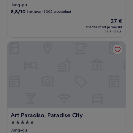
tähden
Jung-gu
majoituspaikka
8.8
8,8/10
Loistava
(1 002 arvostelua)
kautta
Hinta
37 €
10,
on
Loistava,
sisältää verot ja maksut
37 €
25.8.–26.8.
(1 002
arvostelua)
Art Paradiso, Paradise City
Art Paradiso, Paradise City
Art Paradiso, Paradise City
5.0
tähden
Jung-gu