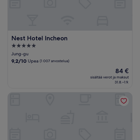
Nest Hotel Incheon
Nest Hotel Incheon
5.0
tähden
Jung-gu
majoituspaikka
9.2
9,2/10
Upea
(1 007 arvostelua)
kautta
Hinta
84 €
10,
on
Upea,
sisältää verot ja maksut
84 €
31.8.–1.9.
(1 007
arvostelua)
Goodday Airtel