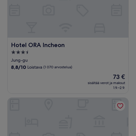
Hotel ORA Incheon
Hotel ORA Incheon
3.5
tähden
Jung-gu
majoituspaikka
8.8
8,8/10
Loistava
(1 070 arvostelua)
kautta
Hinta
73 €
10,
on
Loistava,
sisältää verot ja maksut
73 €
1.9.–2.9.
(1 070
arvostelua)
Nest Hotel Incheon