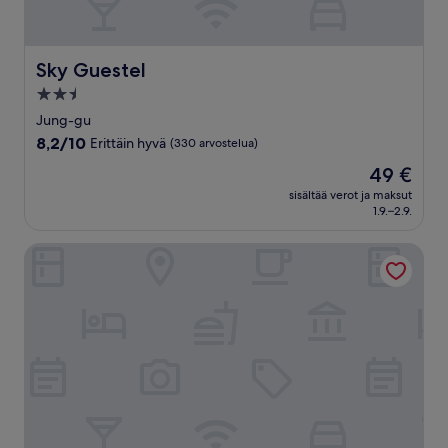
Sky Guestel
Sky Guestel
2.5
tähden
Jung-gu
majoituspaikka
8.2
8,2/10
Erittäin hyvä
(330 arvostelua)
kautta
Hinta
49 €
10,
on
Erittäin
sisältää verot ja maksut
49 €
1.9.–2.9.
hyvä,
(330
arvostelua)
Hotel Tour