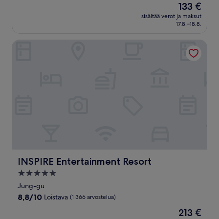
Hinta
133 €
10,
on
Loistava,
sisältää verot ja maksut
133 €
17.8.–18.8.
(1 005
arvostelua)
INSPIRE Entertainment Resort
INSPIRE Entertainment Resort
INSPIRE Entertainment Resort
5.0
tähden
Jung-gu
majoituspaikka
8.8
8,8/10
Loistava
(1 366 arvostelua)
kautta
Hinta
213 €
10,