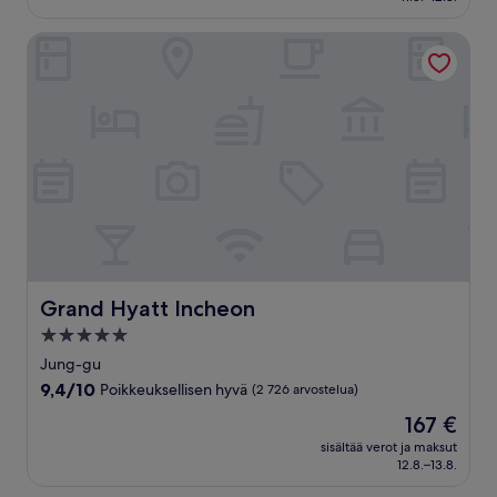
arvostelua)
Grand Hyatt Incheon
Grand Hyatt Incheon
Grand Hyatt Incheon
5.0
tähden
Jung-gu
majoituspaikka
9.4
9,4/10
Poikkeuksellisen hyvä
(2 726 arvostelua)
kautta
Hinta
167 €
10,
on
Poikkeuksellisen
sisältää verot ja maksut
167 €
12.8.–13.8.
hyvä,
(2 726