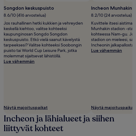
Songdon keskuspuisto
Incheon Munhakin s
8.6/10 (416 arvostelua)
8.2/10 (24 arvostelua)
Jos rauhallinen hetki kukkien ja vehreyden
Kuvittele itsesi aistim
keskellä kiehtoo, valitse kohteeksi
Munhakin stadion -stadion
kaupunginosan Songdo Songdon
kohteessa Nam-gu. Jos
keskuspuisto. Etkö vielä saanut kävelystä
stadion on mieleesi, saa
tarpeeksesi? Valitse kohteeksi Soobongin
Incheonin jalkapallostad
puisto tai World Cup Leisure Park, jotka
Lue vähemmän
molemmat sijaitsevat lähistöllä.
Lue vähemmän
Näytä majoituspaikat
Näytä majoituspaikat
Incheon ja lähialueet ja siihen
liittyvät kohteet