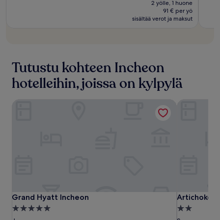
oli
2 yölle, 1 huone
182 €
319 €
91 € per yö
sisältää verot ja maksut
Tutustu kohteen Incheon
hotelleihin, joissa on kylpylä
Grand Hyatt Incheon
Artichoke h
Grand
Grand
Artichoke
Grand Hyatt Incheon
Artichoke h
Grand Hyatt Incheon
Artichoke h
Hyatt
Hyatt
hotel
5.0
2.0
Incheon
Incheon
tähden
tähden