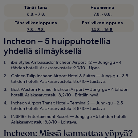
Tänä iltana
Huomenna
6.8. - 7.8.
7.8. - 8.8.
Tänä viikonloppuna
Ensi viikonloppuna
7.8. - 9.8.
14.8. - 16.8.
Incheon – 5 huippuhotellia
yhdellä silmäyksellä
ibis Styles Ambassador Incheon Airport T2
— Jung-gu – 4
tähden hotelli. Asiakasarvostelu: 9,0/10 – Upea.
Golden Tulip Incheon Airport Hotel & Suites
— Jung-gu – 3.5
tähden hotelli. Asiakasarvostelu: 8,6/10 – Loistava.
Best Western Premier Incheon Airport
— Jung-gu – 4 tähden
hotelli. Asiakasarvostelu: 8,2/10 – Erittäin hyvä.
Incheon Airport Transit Hotel - Terminal 2
— Jung-gu – 2.5
tähden hotelli. Asiakasarvostelu: 8,8/10 – Loistava.
INSPIRE Entertainment Resort
— Jung-gu – 5 tähden hotelli.
Asiakasarvostelu: 8,8/10 – Loistava.
Incheon: Missä kannattaa yöpyä?