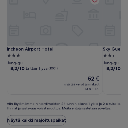
Incheon
Incheon
Sky
Incheon Airport Hotel
Sky Guestel
Incheon Airport Hotel
Sky Gueste
Airport
Airport
Guestel
3.0
2.5
Hotel
Hotel
tähden
tähden
Jung-gu
Jung-gu
majoituspaikka
majoituspai
8.2
8.2
8,2/10
8,2/10
Erittäin hyvä
Eri
(1001)
kautta
kautta
Hinta
52 €
10,
10,
on
Erittäin
Erittäin
sisältää verot ja maksut
52 €
hyvä,
hyvä,
10.8.–11.8.
(1001)
(330)
Alin
Alin löytämämme hinta viimeisten 24 tunnin aikana 1 yölle ja 2 aikuiselle.
Hinnat ja saatavuus voivat muuttua. Muita ehtoja saatetaan soveltaa.
löytämämme
hinta
viimeisten
Näytä kaikki majoituspaikat
24