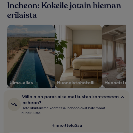
tunnin
Incheon: Kokeile jotain hieman
aikana
1
erilaista
yölle
ja
hae uima-altaalla varustettuja majoituspaikkoja
hae huoneistohotelleja
hae huoneisto
2
aikuiselle.
Hinnat
ja
saatavuus
voivat
muuttua.
Muita
ehtoja
saatetaan
soveltaa.
Uima-allas
Huoneistohotelli
Huoneisto
Milloin
Milloin on paras aika matkustaa kohteeseen
on
Incheon?
paras
Hotellihintamme kohteessa Incheon ovat halvimmat
aika
huhtikuussa
matkustaa
kohteeseen
Incheon?
Hinnoittelu
Sää