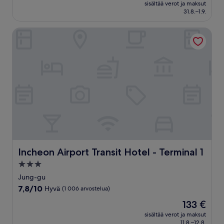
on
Loistava,
sisältää verot ja maksut
213 €
31.8.–1.9.
(1 366
arvostelua)
Incheon Airport Transit Hotel - Terminal 1
Incheon Airport Transit Hotel - Terminal 1
Incheon Airport Transit Hotel - Terminal 1
3.0
tähden
Jung-gu
majoituspaikka
7.8
7,8/10
Hyvä
(1 006 arvostelua)
kautta
Hinta
133 €
10,
on
Hyvä,
sisältää verot ja maksut
133 €
11.8.–12.8.
(1 006