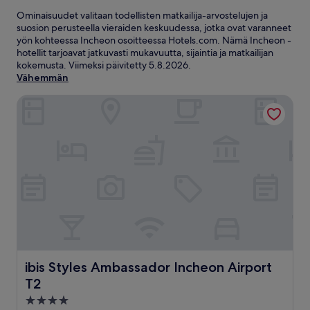
Ominaisuudet valitaan todellisten matkailija-arvostelujen ja
suosion perusteella vieraiden keskuudessa, jotka ovat varanneet
yön kohteessa Incheon osoitteessa Hotels.com. Nämä Incheon -
hotellit tarjoavat jatkuvasti mukavuutta, sijaintia ja matkailijan
kokemusta. Viimeksi päivitetty
5.8.2026
.
Vähemmän
ibis Styles Ambassador Incheon Airport T2
ibis Styles Ambassador Incheon Airport T2
ibis Styles Ambassador Incheon Airport
T2
4.0