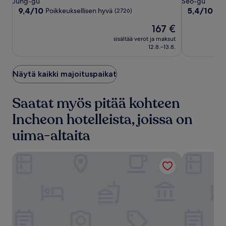
Jung-gu
Seo-gu
majoituspaikka
majoituspai
9.4
5.4
9,4/10
5,4/10
Poikkeuksellisen hyvä
(2726)
(3)
kautta
kautta
Hinta
167 €
10,
10,
on
Poikkeuksellisen
(3)
sisältää verot ja maksut
167 €
hyvä,
12.8.–13.8.
(2726)
Näytä kaikki majoituspaikat
Saatat myös pitää kohteen
Incheon hotelleista, joissa on
uima-altaita
Grand Hyatt Incheon
Hyatt Regen