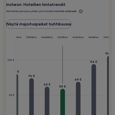
Incheon: Hotellien hintatrendit
Hinnoittelu perustuu yhden yön hintoihin kahdelle asiakkaalle
Näytä majoituspaikat huhtikuussa
lukuu
tammikuu
helmikuu
maaliskuu
huhtikuu
toukokuu
kesäkuu
heinäkuu
106 €
100 €
94 €
3 €
80 €
74 €
69 €
62 €
59 €
50 €