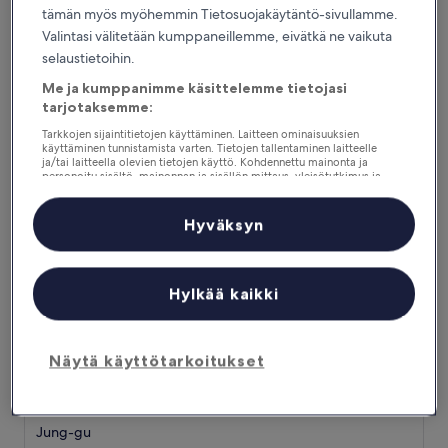
tähden
Jung-gu
tämän myös myöhemmin Tietosuojakäytäntö-sivullamme.
majoituspaikka
8.6
8,6/10
Loistava
(2 746 arvostelua)
Valintasi välitetään kumppaneillemme, eivätkä ne vaikuta
kautta
selaustietoihin.
Hinta
58 €
10,
on
Loistava,
sisältää verot ja maksut
Me ja kumppanimme käsittelemme tietojasi
58 €
3.9.–4.9.
(2 746
tarjotaksemme:
arvostelua)
Tarkkojen sijaintitietojen käyttäminen. Laitteen ominaisuuksien
Best Western Premier Incheon Airport
käyttäminen tunnistamista varten. Tietojen tallentaminen laitteelle
ja/tai laitteella olevien tietojen käyttö. Kohdennettu mainonta ja
personoitu sisältö, mainonnan ja sisällön mittaus, yleisötutkimus ja
palvelujen kehittäminen.
Kumppanien (toimittajien) luettelo
Hyväksyn
Hylkää kaikki
Näytä käyttötarkoitukset
Best Western Premier Incheon Airport
Best Western Premier Incheon Airport
4.0
tähden
Jung-gu