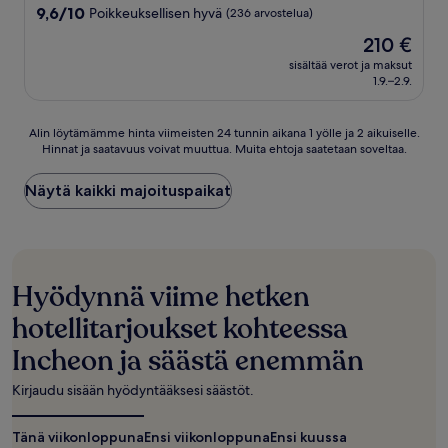
majoituspaikka
9.6
9,6/10
Poikkeuksellisen hyvä
(236 arvostelua)
kautta
Hinta
210 €
10,
on
Poikkeuksellisen
sisältää verot ja maksut
210 €
1.9.–2.9.
hyvä,
(236
arvostelua)
Alin
Alin löytämämme hinta viimeisten 24 tunnin aikana 1 yölle ja 2 aikuiselle.
Hinnat ja saatavuus voivat muuttua. Muita ehtoja saatetaan soveltaa.
löytämämme
hinta
viimeisten
Näytä kaikki majoituspaikat
24
tunnin
aikana
1
yölle
Hyödynnä viime hetken
ja
2
hotellitarjoukset kohteessa
aikuiselle.
Hinnat
Incheon ja säästä enemmän
ja
saatavuus
Kirjaudu sisään hyödyntääksesi säästöt.
voivat
muuttua.
Tänä viikonloppuna
Ensi viikonloppuna
Ensi kuussa
Muita