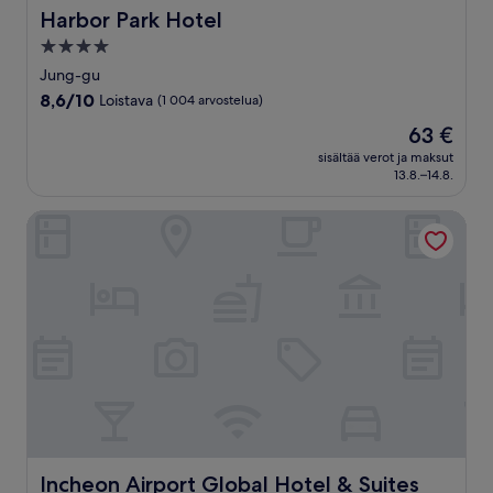
Harbor Park Hotel
Harbor Park Hotel
4.0
tähden
Jung-gu
majoituspaikka
8.6
8,6/10
Loistava
(1 004 arvostelua)
kautta
Hinta
63 €
10,
on
Loistava,
sisältää verot ja maksut
63 €
13.8.–14.8.
(1 004
arvostelua)
Incheon Airport Global Hotel & Suites
Incheon Airport Global Hotel & Suites
Incheon Airport Global Hotel & Suites