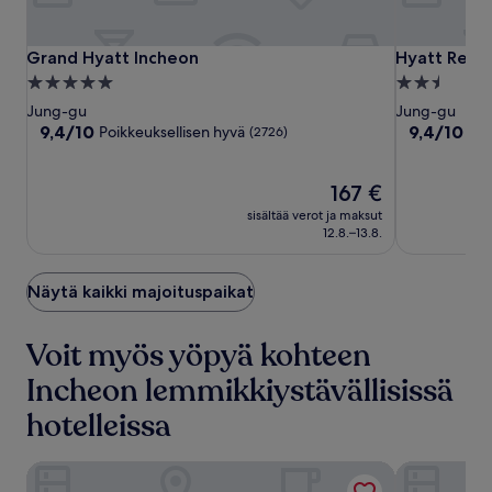
Grand
Grand
Hyatt
Grand Hyatt Incheon
Hyatt Regen
Grand Hyatt Incheon
Hyatt Regen
Hyatt
Hyatt
Regency
5.0
2.5
Incheon
Incheon
Incheon
tähden
tähden
Jung-gu
Jung-gu
Paradise
majoituspaikka
majoituspai
9.4
9.4
9,4/10
9,4/10
Poikkeuksellisen hyvä
Poi
(2726)
City
kautta
kautta
10,
10,
Poikkeuksellisen
Hinta
Poikkeuksell
167 €
hyvä,
on
hyvä,
sisältää verot ja maksut
(2726)
167 €
(189)
12.8.–13.8.
Näytä kaikki majoituspaikat
Voit myös yöpyä kohteen
Incheon lemmikkiystävällisissä
hotelleissa
Incheon Airport Hotel
Sky Guestel