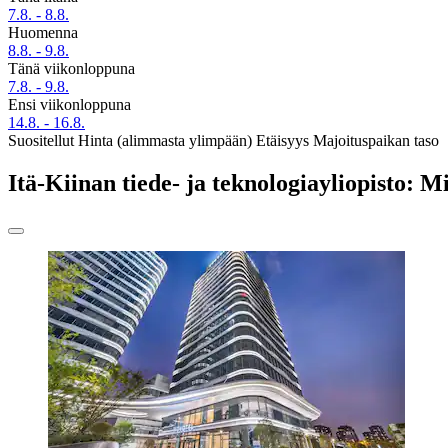
7.8. - 8.8.
Huomenna
8.8. - 9.8.
Tänä viikonloppuna
7.8. - 9.8.
Ensi viikonloppuna
14.8. - 16.8.
Suositellut
Hinta (alimmasta ylimpään)
Etäisyys
Majoituspaikan taso
Itä-Kiinan tiede- ja teknologiayliopisto: M