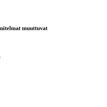
nnitelmat muuttuvat
ä