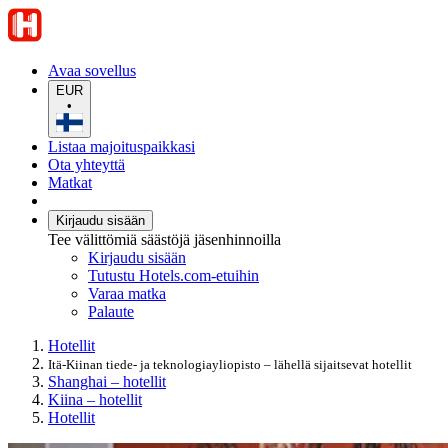
Avaa sovellus
EUR
•
Listaa majoituspaikkasi
Ota yhteyttä
Matkat
Kirjaudu sisään
Tee välittömiä säästöjä jäsenhinnoilla
Kirjaudu sisään
Tutustu Hotels.com-etuihin
Varaa matka
Palaute
Hotellit
Itä-Kiinan tiede- ja teknologiayliopisto – lähellä sijaitsevat hotellit
Shanghai – hotellit
Kiina – hotellit
Hotellit