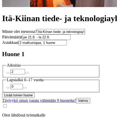
Itä-Kiinan tiede- ja teknologiayl
Minne olet menossa?
Päivämäärät
Asiakkaat
Huone 1
Aikuisia
Lapsia
Ikä 0–17 vuotta
Lisää toinen huone
Täytyykö sinun varata vähintään 9 huonetta?
Valmis
Olen lähdössä työmatkalle