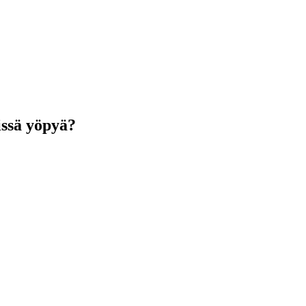
issä yöpyä?