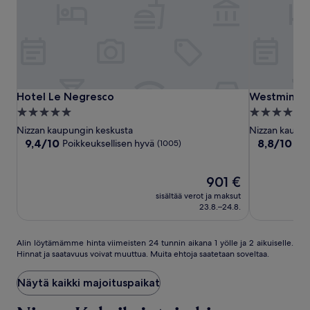
Hotel
Hotel
Westminste
Hotel Le Negresco
Westminster
Hotel Le Negresco
Westminste
Le
Le
Hotel
5.0
4.0
Negresco
Negresco
&
tähden
tähden
Nizzan kaupungin keskusta
Nizzan kaupun
Spa
majoituspaikka
majoituspai
9.4
8.8
9,4/10
8,8/10
Poikkeuksellisen hyvä
Loi
(1005)
Nice
kautta
kautta
10,
10,
Poikkeuksellisen
Hinta
Loistava,
901 €
hyvä,
on
(1008)
sisältää verot ja maksut
(1005)
901 €
23.8.–24.8.
Alin
Alin löytämämme hinta viimeisten 24 tunnin aikana 1 yölle ja 2 aikuiselle.
Hinnat ja saatavuus voivat muuttua. Muita ehtoja saatetaan soveltaa.
löytämämme
hinta
viimeisten
Näytä kaikki majoituspaikat
24
tunnin