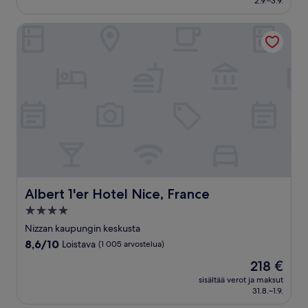
2.9.–3.9.
(1 176
arvostelua)
Albert 1'er Hotel Nice, France
Albert 1'er Hotel Nice, France
Albert 1'er Hotel Nice, France
4.0
tähden
Nizzan kaupungin keskusta
majoituspaikka
8.6
8,6/10
Loistava
(1 005 arvostelua)
kautta
Hinta
218 €
10,
on
Loistava,
sisältää verot ja maksut
218 €
31.8.–1.9.
(1 005
arvostelua)