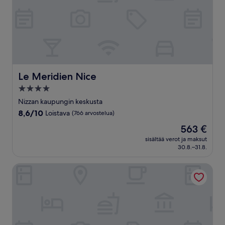
Le Meridien Nice
Le Meridien Nice
4.0
tähden
Nizzan kaupungin keskusta
majoituspaikka
8.6
8,6/10
Loistava
(766 arvostelua)
kautta
Hinta
563 €
10,
on
Loistava,
sisältää verot ja maksut
563 €
30.8.–31.8.
(766
arvostelua)
Hotel Busby