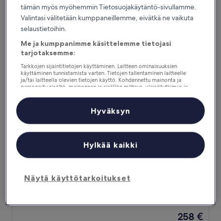
kautta
Hinta
327 €
tämän myös myöhemmin Tietosuojakäytäntö-sivullamme.
10,
on
Valintasi välitetään kumppaneillemme, eivätkä ne vaikuta
Loistava,
sisältää verot ja maksut
327 €
30.8.–31.8.
(1 012
selaustietoihin.
arvostelua)
Me ja kumppanimme käsittelemme tietojasi
Westminster Hotel & Spa Nice
tarjotaksemme:
Tarkkojen sijaintitietojen käyttäminen. Laitteen ominaisuuksien
käyttäminen tunnistamista varten. Tietojen tallentaminen laitteelle
ja/tai laitteella olevien tietojen käyttö. Kohdennettu mainonta ja
personoitu sisältö, mainonnan ja sisällön mittaus, yleisötutkimus ja
palvelujen kehittäminen.
Kumppanien (toimittajien) luettelo
Hyväksyn
Hylkää kaikki
Westminster Hotel & Spa Nice
Westminster Hotel & Spa Nice
4.0
Näytä käyttötarkoitukset
tähden
Nizzan kaupungin keskusta
majoituspaikka
8.8
8,8/10
Loistava
(1 008 arvostelua)
kautta
Hinta
258 €
10,