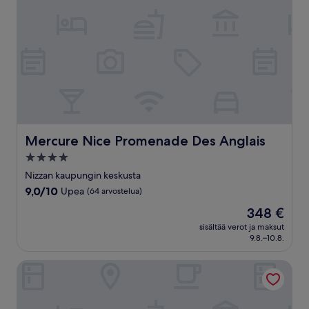
Mercure Nice Promenade Des Anglais
Mercure Nice Promenade Des Anglais
4.0
tähden
Nizzan kaupungin keskusta
majoituspaikka
9.0
9,0/10
Upea
(64 arvostelua)
kautta
Hinta
348 €
10,
on
Upea,
sisältää verot ja maksut
348 €
9.8.–10.8.
(64
arvostelua)
Nice Centre Hotel