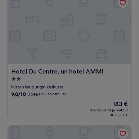
Hotel Du Centre, un hotel AMMI
Hotel Du Centre, un hotel AMMI
2.0
tähden
Nizzan kaupungin keskusta
majoituspaikka
9.0
9,0/10
Upea
(723 arvostelua)
kautta
Hinta
183 €
10,
on
Upea,
sisältää verot ja maksut
183 €
30.8.–31.8.
(723
arvostelua)
Mercure Nice Promenade Des Anglais