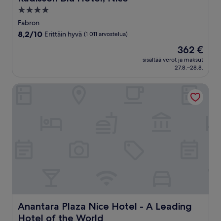
4.0
tähden
Fabron
majoituspaikka
8.2
8,2/10
Erittäin hyvä
(1 011 arvostelua)
kautta
Hinta
362 €
10,
on
Erittäin
sisältää verot ja maksut
362 €
27.8.–28.8.
hyvä,
(1 011
arvostelua)
Anantara Plaza Nice Hotel - A Leading Hotel of the World
Anantara Plaza Nice Hotel - A Leading Hotel of the Worl
Anantara Plaza Nice Hotel - A Leading
Hotel of the World