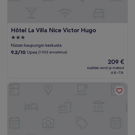
Hôtel La Villa Nice Victor Hugo
Hôtel La Villa Nice Victor Hugo
3.0
tähden
Nizzan kaupungin keskusta
majoituspaikka
9.2
9,2/10
Upea
(1 002 arvostelua)
kautta
Hinta
209 €
10,
on
Upea,
sisältää verot ja maksut
209 €
6.8.–7.8.
(1 002
arvostelua)
AC Hotel by Marriott Nice