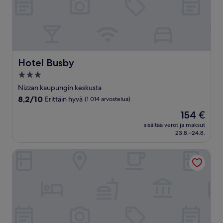
Hotel Busby
Hotel Busby
3.0
tähden
Nizzan kaupungin keskusta
majoituspaikka
8.2
8,2/10
Erittäin hyvä
(1 014 arvostelua)
kautta
Hinta
154 €
10,
on
Erittäin
sisältää verot ja maksut
154 €
23.8.–24.8.
hyvä,
(1 014
arvostelua)
Hôtel La Villa Nice Victor Hugo