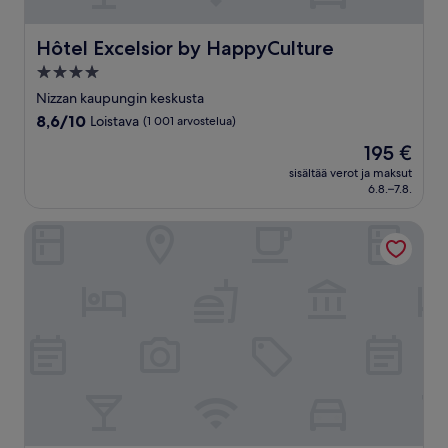
Hôtel Excelsior by HappyCulture
Hôtel Excelsior by HappyCulture
4.0
tähden
Nizzan kaupungin keskusta
majoituspaikka
8.6
8,6/10
Loistava
(1 001 arvostelua)
kautta
Hinta
195 €
10,
on
Loistava,
sisältää verot ja maksut
195 €
6.8.–7.8.
(1 001
arvostelua)
Hôtel Aston La Scala