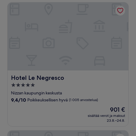
Hotel Le Negresco
Hotel Le Negresco
Hotel Le Negresco
5.0
tähden
Nizzan kaupungin keskusta
majoituspaikka
9.4
9,4/10
Poikkeuksellisen hyvä
(1 005 arvostelua)
kautta
Hinta
901 €
10,
on
Poikkeuksellisen
sisältää verot ja maksut
901 €
23.8.–24.8.
hyvä,
(1 005
arvostelua)
Hotel Du Centre, un hotel AMMI