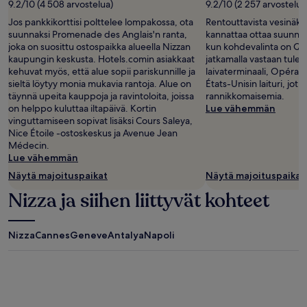
9.2/10 (4 508 arvostelua)
9.2/10 (2 257 arvostelua
Jos pankkikorttisi polttelee lompakossa, ota
Rentouttavista vesinäky
suunnaksi Promenade des Anglais'n ranta,
kannattaa ottaa suunna
joka on suosittu ostospaikka alueella Nizzan
kun kohdevalinta on Qua
kaupungin keskusta. Hotels.comin asiakkaat
jatkamalla vastaan tulev
kehuvat myös, että alue sopii pariskunnille ja
laivaterminaali, Opéran 
sieltä löytyy monia mukavia rantoja. Alue on
États-Unisin laituri, jotka
täynnä upeita kauppoja ja ravintoloita, joissa
rannikkomaisemia.
on helppo kuluttaa iltapäivä. Kortin
Lue vähemmän
vinguttamiseen sopivat lisäksi Cours Saleya,
Nice Étoile -ostoskeskus ja Avenue Jean
Médecin.
Lue vähemmän
Näytä majoituspaikat
Näytä majoituspaikat
Nizza ja siihen liittyvät kohteet
Nizza
Cannes
Geneve
Antalya
Napoli