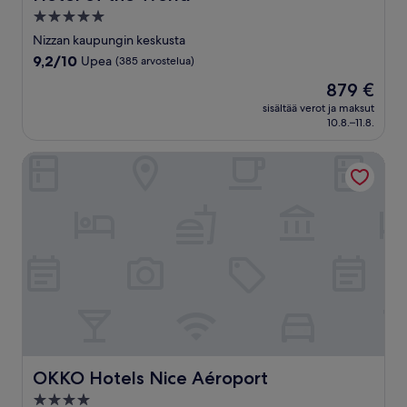
5.0
tähden
Nizzan kaupungin keskusta
majoituspaikka
9.2
9,2/10
Upea
(385 arvostelua)
kautta
Hinta
879 €
10,
on
Upea,
sisältää verot ja maksut
879 €
10.8.–11.8.
(385
arvostelua)
OKKO Hotels Nice Aéroport
OKKO Hotels Nice Aéroport
OKKO Hotels Nice Aéroport
4.0