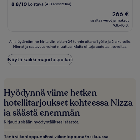
majoituspaikka
8.8
8,8/10
Loistava
(410 arvostelua)
kautta
Hinta
266 €
10,
on
Loistava,
sisältää verot ja maksut
266 €
9.8.–10.8.
(410
arvostelua)
Alin
Alin löytämämme hinta viimeisten 24 tunnin aikana 1 yölle ja 2 aikuiselle.
Hinnat ja saatavuus voivat muuttua. Muita ehtoja saatetaan soveltaa.
löytämämme
hinta
viimeisten
Näytä kaikki majoituspaikat
24
tunnin
aikana
1
yölle
Hyödynnä viime hetken
ja
2
hotellitarjoukset kohteessa Nizza
aikuiselle.
Hinnat
ja säästä enemmän
ja
saatavuus
Kirjaudu sisään hyödyntääksesi säästöt.
voivat
muuttua.
Tänä viikonloppuna
Ensi viikonloppuna
Ensi kuussa
Muita