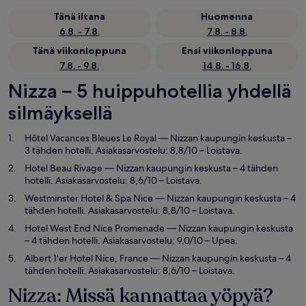
Tänä iltana
Huomenna
6.8. - 7.8.
7.8. - 8.8.
Tänä viikonloppuna
Ensi viikonloppuna
7.8. - 9.8.
14.8. - 16.8.
Nizza – 5 huippuhotellia yhdellä
silmäyksellä
Hôtel Vacances Bleues Le Royal
— Nizzan kaupungin keskusta –
3 tähden hotelli. Asiakasarvostelu: 8,8/10 – Loistava.
Hotel Beau Rivage
— Nizzan kaupungin keskusta – 4 tähden
hotelli. Asiakasarvostelu: 8,6/10 – Loistava.
Westminster Hotel & Spa Nice
— Nizzan kaupungin keskusta – 4
tähden hotelli. Asiakasarvostelu: 8,8/10 – Loistava.
Hotel West End Nice Promenade
— Nizzan kaupungin keskusta
– 4 tähden hotelli. Asiakasarvostelu: 9,0/10 – Upea.
Albert 1'er Hotel Nice, France
— Nizzan kaupungin keskusta – 4
tähden hotelli. Asiakasarvostelu: 8,6/10 – Loistava.
Nizza: Missä kannattaa yöpyä?