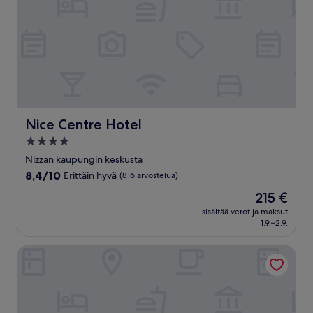
Nice Centre Hotel
Nice Centre Hotel
4.0
tähden
Nizzan kaupungin keskusta
majoituspaikka
8.4
8,4/10
Erittäin hyvä
(816 arvostelua)
kautta
Hinta
215 €
10,
on
Erittäin
sisältää verot ja maksut
215 €
1.9.–2.9.
hyvä,
(816
arvostelua)
Le Meridien Nice