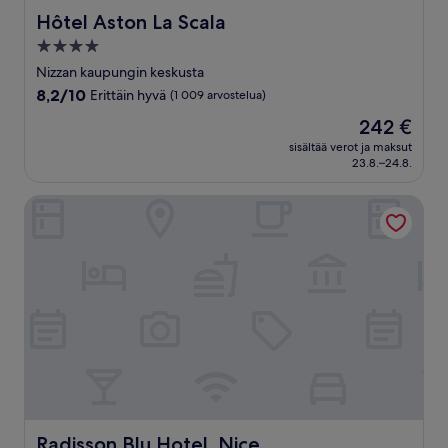
Hôtel Aston La Scala
Hôtel Aston La Scala
4.0
tähden
Nizzan kaupungin keskusta
majoituspaikka
8.2
8,2/10
Erittäin hyvä
(1 009 arvostelua)
kautta
Hinta
242 €
10,
on
Erittäin
sisältää verot ja maksut
242 €
23.8.–24.8.
hyvä,
(1 009
arvostelua)
Radisson Blu Hotel, Nice
Radisson Blu Hotel, Nice
Radisson Blu Hotel, Nice