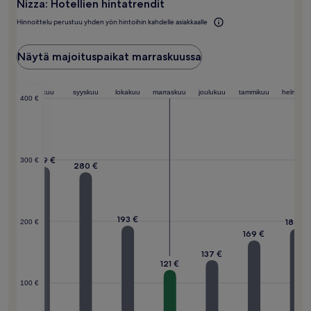
Nizza: Hotellien hintatrendit
Hinnoittelu perustuu yhden yön hintoihin kahdelle asiakkaalle
Näytä majoituspaikat marraskuussa
elokuu
syyskuu
lokakuu
marraskuu
joulukuu
tammikuu
helmikuu
400 €
289 €
300 €
280 €
193 €
188 €
200 €
169 €
137 €
121 €
100 €