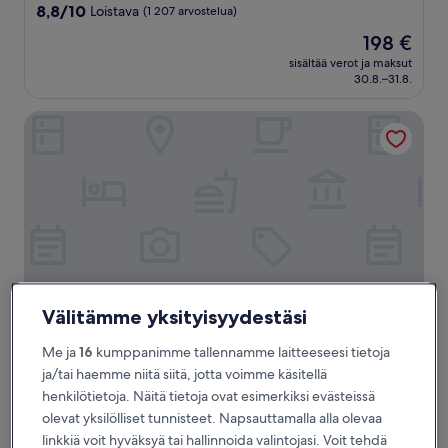
majoituspaikka
8.8
8,8/10
Loistava
(1 207 arvostelua)
kautta
Hinta
198 €
10,
on
Loistava,
sisältää verot ja maksut
198 €
30.8.–31.8.
(1 207
arvostelua)
Hotel Beau Rivage
Välitämme yksityisyydestäsi
Me ja
16
kumppanimme tallennamme laitteeseesi tietoja
Hotel Beau Rivage
Hotel Beau Rivage
ja/tai haemme niitä siitä, jotta voimme käsitellä
4.0
henkilötietoja. Näitä tietoja ovat esimerkiksi evästeissä
tähden
Nizzan kaupungin keskusta
olevat yksilölliset tunnisteet. Napsauttamalla alla olevaa
majoituspaikka
8.6
8,6/10
Loistava
(1 012 arvostelua)
linkkiä voit hyväksyä tai hallinnoida valintojasi. Voit tehdä