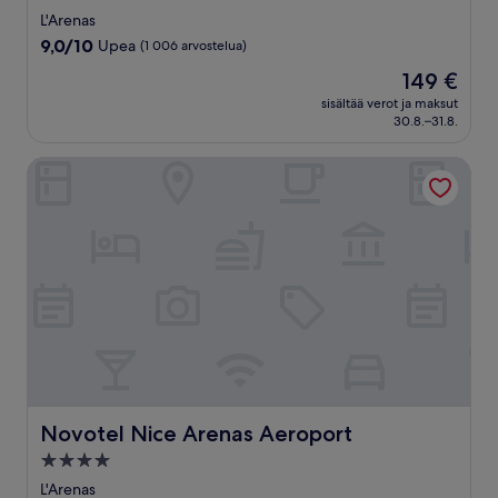
tähden
L'Arenas
majoituspaikka
9.0
9,0/10
Upea
(1 006 arvostelua)
kautta
Hinta
149 €
10,
on
Upea,
sisältää verot ja maksut
149 €
30.8.–31.8.
(1 006
arvostelua)
Novotel Nice Arenas Aeroport
Novotel Nice Arenas Aeroport
Novotel Nice Arenas Aeroport
4.0
tähden
L'Arenas