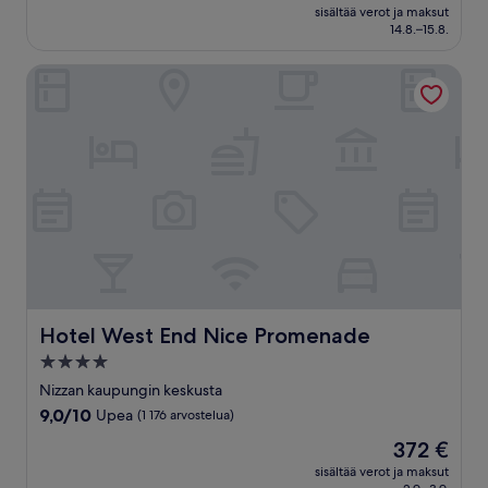
on
Loistava,
sisältää verot ja maksut
258 €
14.8.–15.8.
(1 008
arvostelua)
Hotel West End Nice Promenade
Hotel West End Nice Promenade
Hotel West End Nice Promenade
4.0
tähden
Nizzan kaupungin keskusta
majoituspaikka
9.0
9,0/10
Upea
(1 176 arvostelua)
kautta
Hinta
372 €
10,
on
Upea,
sisältää verot ja maksut
372 €