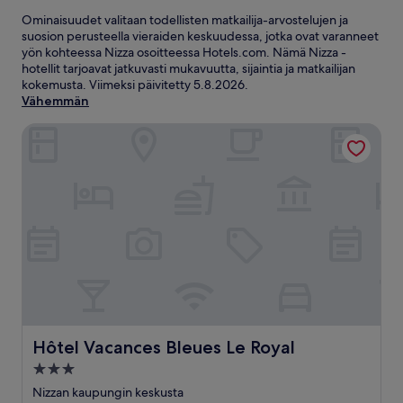
Ominaisuudet valitaan todellisten matkailija-arvostelujen ja
suosion perusteella vieraiden keskuudessa, jotka ovat varanneet
yön kohteessa Nizza osoitteessa Hotels.com. Nämä Nizza -
hotellit tarjoavat jatkuvasti mukavuutta, sijaintia ja matkailijan
kokemusta. Viimeksi päivitetty
5.8.2026
.
Vähemmän
Hôtel Vacances Bleues Le Royal
Hôtel Vacances Bleues Le Royal
Hôtel Vacances Bleues Le Royal
3.0
tähden
Nizzan kaupungin keskusta