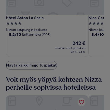
Hôtel
Hôtel
Nice
Hôtel Aston La Scala
Nice Centre
Hôtel Aston La Scala
Nice Centr
Aston
Aston
Centre
4.0
4.0
La
La
Hotel
tähden
tähden
Nizzan kaupungin keskusta
Nizzan kaupun
Scala
Scala
majoituspaikka
majoituspai
8.2
8.4
8,2/10
8,4/10
Erittäin hyvä
Eri
(1009)
kautta
kautta
Hinta
242 €
10,
10,
on
Erittäin
Erittäin
sisältää verot ja maksut
242 €
hyvä,
hyvä,
23.8.–24.8.
(1009)
(816)
Näytä kaikki majoituspaikat
Voit myös yöpyä kohteen Nizza
perheille sopivissa hotelleissa
Hotel Le Negresco
Westminster