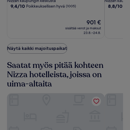
Nizzan kaupungin keskusta
Nizzan kaupun
Spa
majoituspaikka
majoituspai
9.4
8.8
9,4/10
8,8/10
Poikkeuksellisen hyvä
Loi
(1005)
Nice
kautta
kautta
10,
10,
Poikkeuksellisen
Hinta
Loistava,
901 €
hyvä,
on
(1008)
sisältää verot ja maksut
(1005)
901 €
23.8.–24.8.
Näytä kaikki majoituspaikat
Saatat myös pitää kohteen
Nizza hotelleista, joissa on
uima-altaita
Hôtel Aston La Scala
Nice Centre