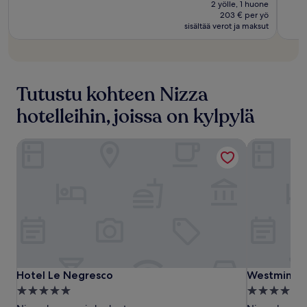
oli
2 yölle, 1 huone
405 €
449 €
203 € per yö
sisältää verot ja maksut
Tutustu kohteen Nizza
hotelleihin, joissa on kylpylä
Hotel Le Negresco
Westminster
Hotel
Hotel
Westminste
Hotel Le Negresco
Westminster
Hotel Le Negresco
Westminste
Le
Le
Hotel
5.0
4.0
Negresco
Negresco
&
tähden
tähden