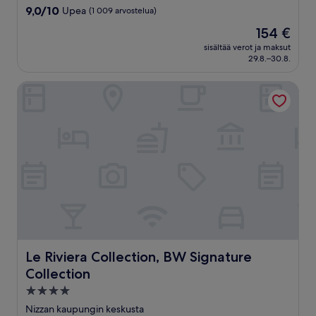
majoituspaikka
9.0
9,0/10
Upea
(1 009 arvostelua)
kautta
Hinta
154 €
10,
on
Upea,
sisältää verot ja maksut
154 €
29.8.–30.8.
(1 009
arvostelua)
Le Riviera Collection, BW Signature Collection
Le Riviera Collection, BW Signature Collection
Le Riviera Collection, BW Signature
Collection
4.0
tähden
Nizzan kaupungin keskusta