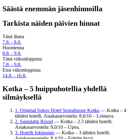
Säästä enemmän jäsenhinnoilla
Tarkista näiden päivien hinnat
Tänä iltana
7.8. - 8.8.
Huomenna
8.8. - 9.8.
Tänä viikonloppuna
7.8. - 9.8.
Ensi viikonloppuna
14.8. - 16.8.
Kotka – 5 huippuhotellia yhdellä
silmäyksellä
1. Original Sokos Hotel Seurahuone Kotka
— Kotka – 4
tähden hotelli. Asiakasarvostelu: 8,6/10 – Loistava.
2. Santalahti Resort
— Kotka – 2.5 tähden hotelli.
Asiakasarvostelu: 9,0/10 – Upea.
3. Hotelli Jokipuisto
— Kotka – 3 tähden hotelli.
Asiakasarvostelu: 8,4/10 – Erittäin hyvä.