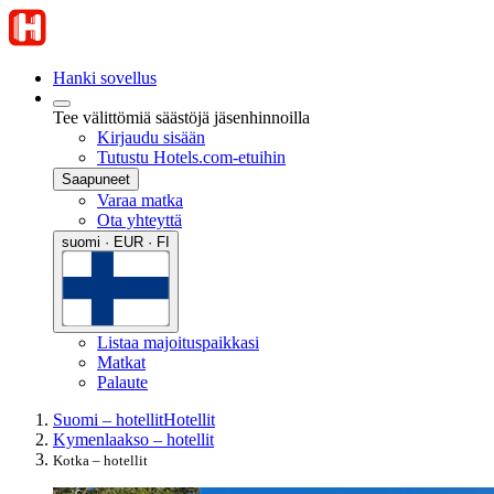
Hanki sovellus
Tee välittömiä säästöjä jäsenhinnoilla
Kirjaudu sisään
Tutustu Hotels.com-etuihin
Saapuneet
Varaa matka
Ota yhteyttä
suomi · EUR · FI
Listaa majoituspaikkasi
Matkat
Palaute
Suomi – hotellit
Hotellit
Kymenlaakso – hotellit
Kotka – hotellit