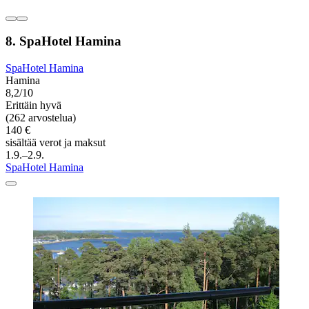
8. SpaHotel Hamina
SpaHotel Hamina
Hamina
8,2/10
Erittäin hyvä
(262 arvostelua)
140 €
sisältää verot ja maksut
1.9.–2.9.
SpaHotel Hamina