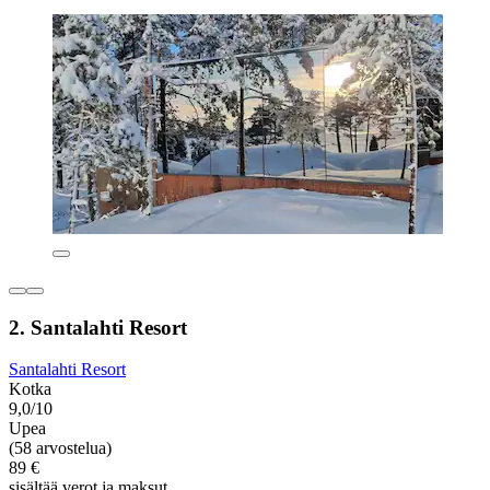
2. Santalahti Resort
Santalahti Resort
Kotka
9,0/10
Upea
(58 arvostelua)
89 €
sisältää verot ja maksut