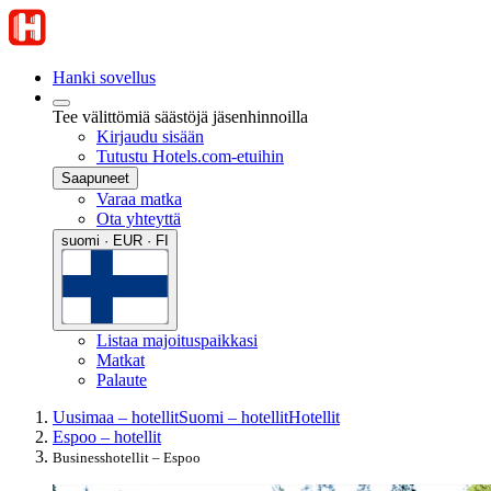
Hanki sovellus
Tee välittömiä säästöjä jäsenhinnoilla
Kirjaudu sisään
Tutustu Hotels.com-etuihin
Saapuneet
Varaa matka
Ota yhteyttä
suomi · EUR · FI
Listaa majoituspaikkasi
Matkat
Palaute
Uusimaa – hotellit
Suomi – hotellit
Hotellit
Espoo – hotellit
Businesshotellit – Espoo