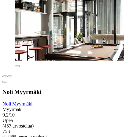
Noli Myyrmäki
Noli Myyrmäki
Myyrmäki
9,2/10
Upea
(457 arvostelua)
75 €
sisältää verot ja maksut