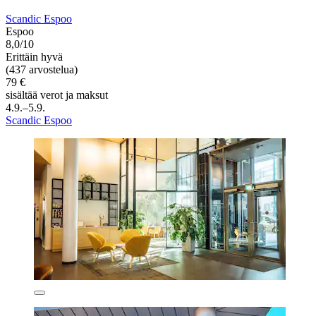
Scandic Espoo
Espoo
8,0/10
Erittäin hyvä
(437 arvostelua)
79 €
sisältää verot ja maksut
4.9.–5.9.
Scandic Espoo