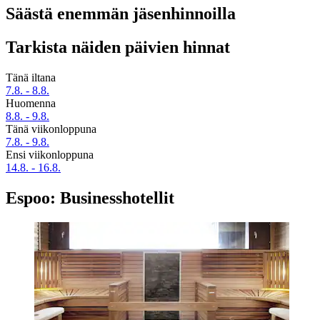
Säästä enemmän jäsenhinnoilla
Tarkista näiden päivien hinnat
Tänä iltana
7.8. - 8.8.
Huomenna
8.8. - 9.8.
Tänä viikonloppuna
7.8. - 9.8.
Ensi viikonloppuna
14.8. - 16.8.
Espoo: Businesshotellit