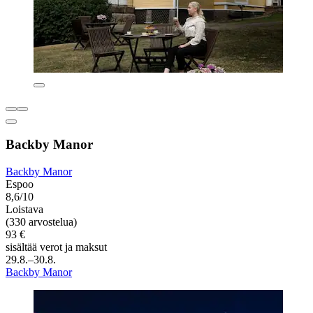
Backby Manor
Backby Manor
Espoo
8,6/10
Loistava
(330 arvostelua)
93 €
sisältää verot ja maksut
29.8.–30.8.
Backby Manor