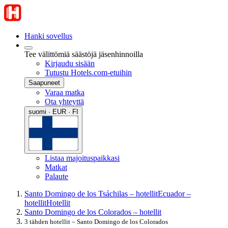
Hanki sovellus
Tee välittömiä säästöjä jäsenhinnoilla
Kirjaudu sisään
Tutustu Hotels.com-etuihin
Saapuneet
Varaa matka
Ota yhteyttä
suomi · EUR · FI
Listaa majoituspaikkasi
Matkat
Palaute
Santo Domingo de los Tsáchilas – hotellit
Ecuador –
hotellit
Hotellit
Santo Domingo de los Colorados – hotellit
3 tähden hotellit – Santo Domingo de los Colorados