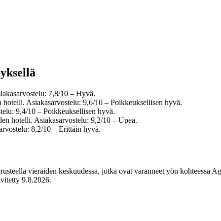
yksellä
siakasarvostelu: 7,8/10 – Hyvä.
otelli. Asiakasarvostelu: 9,6/10 – Poikkeuksellisen hyvä.
telu: 9,4/10 – Poikkeuksellisen hyvä.
n hotelli. Asiakasarvostelu: 9,2/10 – Upea.
rvostelu: 8,2/10 – Erittäin hyvä.
perusteella vieraiden keskuudessa, jotka ovat varanneet yön kohteessa 
ivitetty
9.8.2026
.