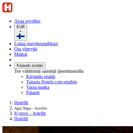
Avaa sovellus
EUR
•
Listaa majoituspaikkasi
Ota yhteyttä
Matkat
Kirjaudu sisään
Tee välittömiä säästöjä jäsenhinnoilla
Kirjaudu sisään
Tutustu Hotels.com-etuihin
Varaa matka
Palaute
Hotellit
Agía Nápa – hotellit
Kypros – hotellit
Hotellit