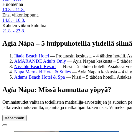
Huomenna
10.8. - 11.8.
Ensi viikonloppuna
14.8. - 16.8.
Kahden viikon kuluttua
21.8. - 23.8.
Agía Nápa – 5 huippuhotellia yhdellä silmä
Iliada Beach Hotel
— Protarasin keskusta – 4 tähden hotelli. A
AMARANDE Adults Only
— Ayia Napan keskusta – 5 tähden h
Nissiblu Beach Resort
— Nissi – 5 tähden hotelli. Asiakasarvos
Napa Mermaid Hotel & Suites
— Ayia Napan keskusta – 4 tähde
Adams Beach Hotel & Spa
— Nissi – 5 tähden hotelli. Asiakasa
Agía Nápa: Missä kannattaa yöpyä?
Ominaisuudet valitaan todellisten matkailija-arvostelujen ja suosion 
jatkuvasti mukavuutta, sijaintia ja matkailijan kokemusta. Viimeksi pä
Vähemmän