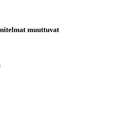
nnitelmat muuttuvat
ä