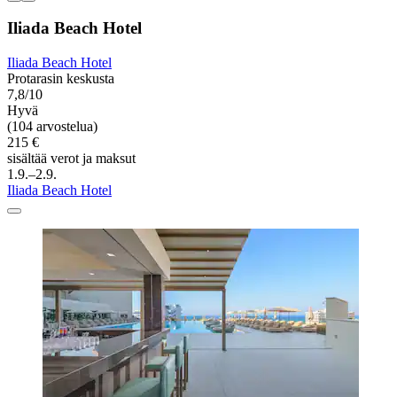
Iliada Beach Hotel
Iliada Beach Hotel
Protarasin keskusta
7,8/10
Hyvä
(104 arvostelua)
215 €
sisältää verot ja maksut
1.9.–2.9.
Iliada Beach Hotel