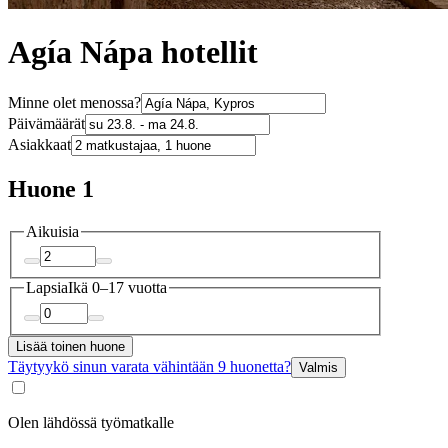
Agía Nápa hotellit
Minne olet menossa?
Päivämäärät
Asiakkaat
Huone 1
Aikuisia
Lapsia
Ikä 0–17 vuotta
Lisää toinen huone
Täytyykö sinun varata vähintään 9 huonetta?
Valmis
Olen lähdössä työmatkalle