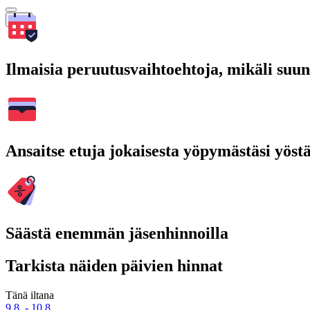
Hae
Ilmaisia peruutusvaihtoehtoja, mikäli suu
Ansaitse etuja jokaisesta yöpymästäsi yöst
Säästä enemmän jäsenhinnoilla
Tarkista näiden päivien hinnat
Tänä iltana
9.8. - 10.8.