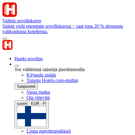
Vaihda sovellukseen
Säästä vielä enemmän sovelluksessa − saat jopa 20 % alennusta
valikoiduista hotelleista.
Hanki sovellus
Tee välittömiä säästöjä jäsenhinnoilla
Kirjaudu sisään
Tutustu Hotels.com-etuihin
Saapuneet
Varaa matka
Ota yhteyttä
suomi · EUR · FI
Listaa majoituspaikkasi