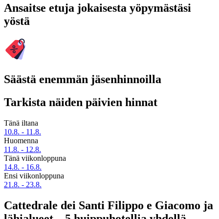
Ansaitse etuja jokaisesta yöpymästäsi
yöstä
Säästä enemmän jäsenhinnoilla
Tarkista näiden päivien hinnat
Tänä iltana
10.8. - 11.8.
Huomenna
11.8. - 12.8.
Tänä viikonloppuna
14.8. - 16.8.
Ensi viikonloppuna
21.8. - 23.8.
Cattedrale dei Santi Filippo e Giacomo ja
lähialueet – 5 huippuhotellia yhdellä