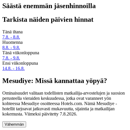
Säästä enemmän jäsenhinnoilla
Tarkista näiden päivien hinnat
Tänä iltana
7.8. - 8.8.
Huomenna
8.8. - 9.8.
Tänä viikonloppuna
7.8. - 9.8.
Ensi viikonloppuna
14.8. - 16.8.
Mesudiye: Missä kannattaa yöpyä?
Ominaisuudet valitaan todellisten matkailija-arvostelujen ja suosion
perusteella vieraiden keskuudessa, jotka ovat varanneet yön
kohteessa Mesudiye osoitteessa Hotels.com. Nämä Mesudiye -
hotellit tarjoavat jatkuvasti mukavuutta, sijaintia ja matkailijan
kokemusta. Viimeksi päivitetty
7.8.2026
.
Vähemmän