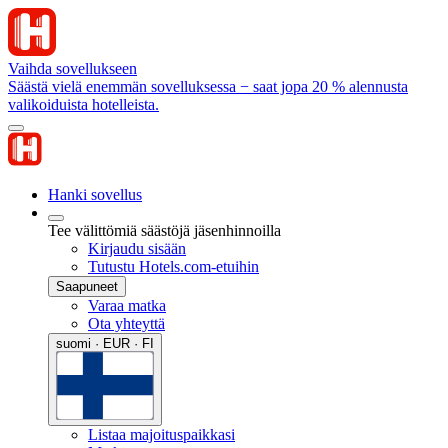
Vaihda sovellukseen
Säästä vielä enemmän sovelluksessa − saat jopa 20 % alennusta
valikoiduista hotelleista.
Hanki sovellus
Tee välittömiä säästöjä jäsenhinnoilla
Kirjaudu sisään
Tutustu Hotels.com-etuihin
Saapuneet
Varaa matka
Ota yhteyttä
suomi · EUR · FI
Listaa majoituspaikkasi