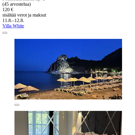
(45 arvostelua)
120 €
sisältää verot ja maksut
11.8.–12.8.
Villa White