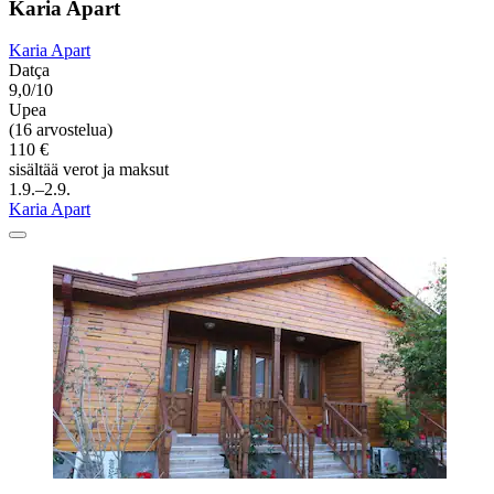
Karia Apart
Karia Apart
Datça
9,0/10
Upea
(16 arvostelua)
110 €
sisältää verot ja maksut
1.9.–2.9.
Karia Apart