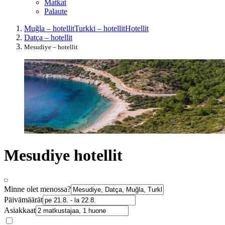
Matkat
Palaute
Muğla – hotellit
Turkki – hotellit
Hotellit
Datça – hotellit
Mesudiye – hotellit
Mesudiye hotellit
Minne olet menossa?
Päivämäärät
Asiakkaat