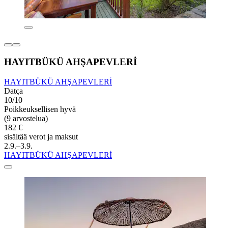
HAYITBÜKÜ AHŞAPEVLERİ
HAYITBÜKÜ AHŞAPEVLERİ
Datça
10/10
Poikkeuksellisen hyvä
(9 arvostelua)
182 €
sisältää verot ja maksut
2.9.–3.9.
HAYITBÜKÜ AHŞAPEVLERİ