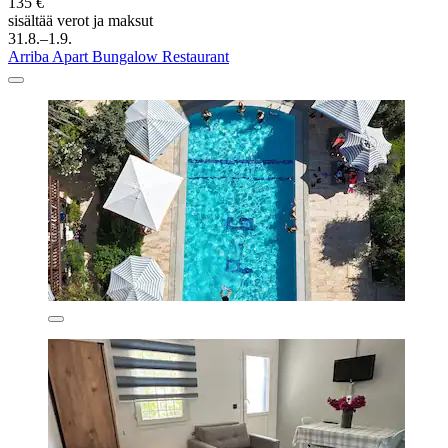
135 €
sisältää verot ja maksut
31.8.–1.9.
Arriba Apart Bungalow Restaurant