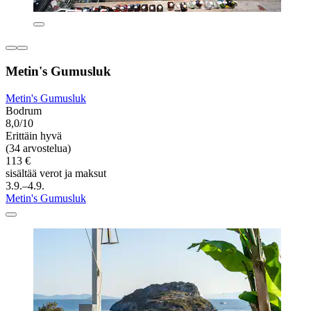
Metin's Gumusluk
Metin's Gumusluk
Bodrum
8,0/10
Erittäin hyvä
(34 arvostelua)
113 €
sisältää verot ja maksut
3.9.–4.9.
Metin's Gumusluk