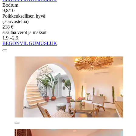
Bodrum
9,8/10
Poikkeuksellisen hyvä
(7 arvostelua)
218 €
sisältää verot ja maksut
1.9.–2.9.
BEGONVİL GÜMÜŞLÜK