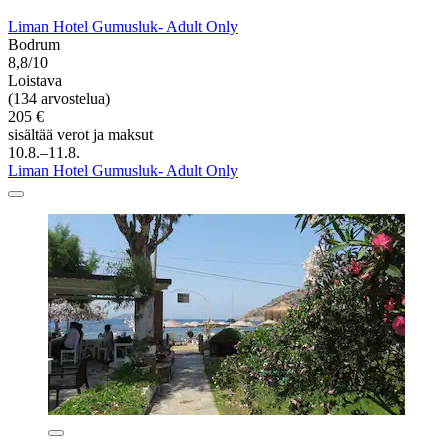
Liman Hotel Gumusluk- Adult Only
Bodrum
8,8/10
Loistava
(134 arvostelua)
205 €
sisältää verot ja maksut
10.8.–11.8.
Liman Hotel Gumusluk- Adult Only