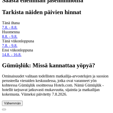
Säästä enemmän jäsenhinnoilla
Tarkista näiden päivien hinnat
Tänä iltana
7.8. - 8.8.
Huomenna
8.8. - 9.8.
Tänä viikonloppuna
7.8. - 9.8.
Ensi viikonloppuna
14.8. - 16.8.
Gümüşlük: Missä kannattaa yöpyä?
Ominaisuudet valitaan todellisten matkailija-arvostelujen ja suosion
perusteella vieraiden keskuudessa, jotka ovat varanneet yön
kohteessa Gümüşlük osoitteessa Hotels.com. Nämä Gümüşlük -
hotellit tarjoavat jatkuvasti mukavuutta, sijaintia ja matkailijan
kokemusta. Viimeksi päivitetty
7.8.2026
.
Vähemmän