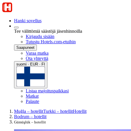
Hanki sovellus
Tee välittömiä säästöjä jäsenhinnoilla
Kirjaudu sisään
Tutustu Hotels.com-etuihin
Saapuneet
Varaa matka
Ota yhteyttä
suomi · EUR · FI
Listaa majoituspaikkasi
Matkat
Palaute
Muğla – hotellit
Turkki – hotellit
Hotellit
Bodrum – hotellit
Gümüşlük – hotellit