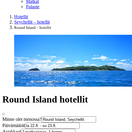
Matkat
Palaute
Hotellit
Seychellit – hotellit
Round Island – hotellit
Round Island hotellit
Minne olet menossa?
Päivämäärät
Asiakkaat