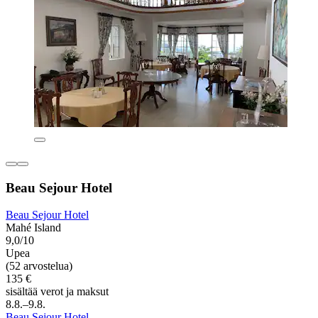
Beau Sejour Hotel
Beau Sejour Hotel
Mahé Island
9,0/10
Upea
(52 arvostelua)
135 €
sisältää verot ja maksut
8.8.–9.8.
Beau Sejour Hotel