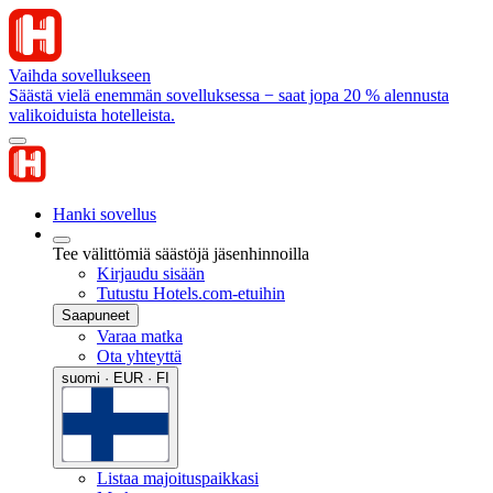
Vaihda sovellukseen
Säästä vielä enemmän sovelluksessa − saat jopa 20 % alennusta
valikoiduista hotelleista.
Hanki sovellus
Tee välittömiä säästöjä jäsenhinnoilla
Kirjaudu sisään
Tutustu Hotels.com-etuihin
Saapuneet
Varaa matka
Ota yhteyttä
suomi · EUR · FI
Listaa majoituspaikkasi