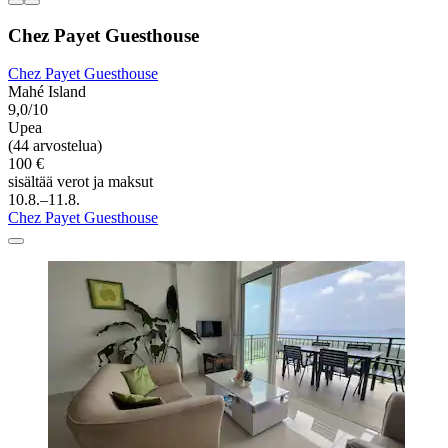
Chez Payet Guesthouse
Chez Payet Guesthouse
Mahé Island
9,0/10
Upea
(44 arvostelua)
100 €
sisältää verot ja maksut
10.8.–11.8.
Chez Payet Guesthouse