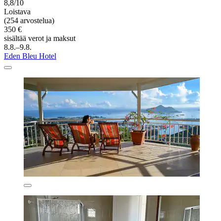
8,8/10
Loistava
(254 arvostelua)
350 €
sisältää verot ja maksut
8.8.–9.8.
Eden Bleu Hotel