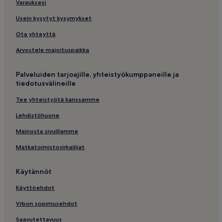
Varauksesi
Usein kysytyt kysymykset
Ota yhteyttä
Arvostele majoituspaikka
Palveluiden tarjoajille, yhteistyökumppaneille ja
tiedotusvälineille
Tee yhteistyötä kanssamme
Lehdistöhuone
Mainosta sivuillamme
Matkatoimistovirkailijat
Käytännöt
Käyttöehdot
Vrbon sopimusehdot
Saavutettavuus