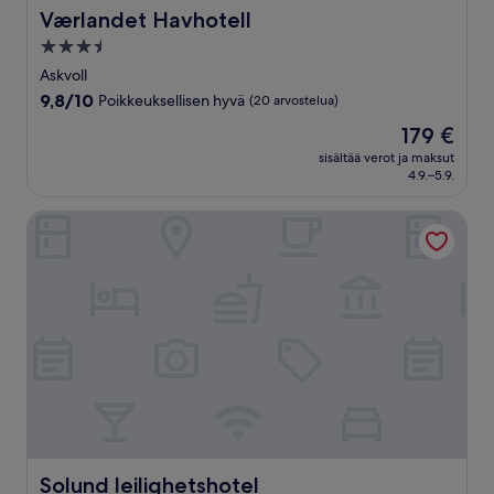
Værlandet Havhotell
Værlandet Havhotell
3.5
tähden
Askvoll
majoituspaikka
9.8
9,8/10
Poikkeuksellisen hyvä
(20 arvostelua)
kautta
Hinta
179 €
10,
on
Poikkeuksellisen
sisältää verot ja maksut
179 €
4.9.–5.9.
hyvä,
(20
arvostelua)
Solund leilighetshotel
Solund leilighetshotel
Solund leilighetshotel