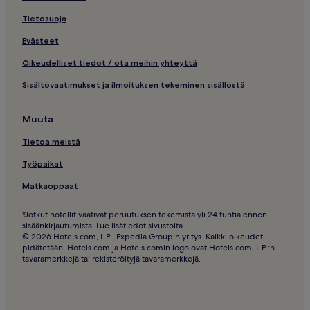
Tietosuoja
Evästeet
Oikeudelliset tiedot / ota meihin yhteyttä
Sisältövaatimukset ja ilmoituksen tekeminen sisällöstä
Muuta
Tietoa meistä
Työpaikat
Matkaoppaat
*Jotkut hotellit vaativat peruutuksen tekemistä yli 24 tuntia ennen
sisäänkirjautumista. Lue lisätiedot sivustolta.
© 2026 Hotels.com, L.P., Expedia Groupin yritys. Kaikki oikeudet
pidätetään. Hotels.com ja Hotels.comin logo ovat Hotels.com, L.P.:n
tavaramerkkejä tai rekisteröityjä tavaramerkkejä.