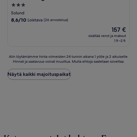
3.0
tähden
Solund
majoituspaikka
8.6
8,6/10
Loistava
(26 arvostelua)
kautta
Hinta
157 €
10,
on
Loistava,
sisältää verot ja maksut
157 €
1.9.–2.9.
(26
arvostelua)
Alin
Alin löytämämme hinta viimeisten 24 tunnin aikana 1 yölle ja 2 aikuiselle.
Hinnat ja saatavuus voivat muuttua. Muita ehtoja saatetaan soveltaa.
löytämämme
hinta
viimeisten
Näytä kaikki majoituspaikat
24
tunnin
aikana
1
yölle
ja
2
aikuiselle.
Hinnat
ja
saatavuus