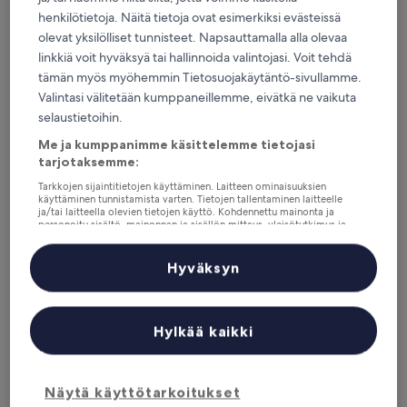
henkilötietoja. Näitä tietoja ovat esimerkiksi evästeissä
Tänä viikonloppuna
Ensi viikonloppuna
olevat yksilölliset tunnisteet. Napsauttamalla alla olevaa
7.8. - 9.8.
14.8. - 16.8.
linkkiä voit hyväksyä tai hallinnoida valintojasi. Voit tehdä
Furnes: Missä kannattaa yöpyä?
tämän myös myöhemmin Tietosuojakäytäntö-sivullamme.
Valintasi välitetään kumppaneillemme, eivätkä ne vaikuta
Ominaisuudet valitaan todellisten matkailija-arvostelujen ja
selaustietoihin.
suosion perusteella vieraiden keskuudessa, jotka ovat varanneet
Me ja kumppanimme käsittelemme tietojasi
yön kohteessa Furnes osoitteessa Hotels.com. Nämä Furnes -
tarjotaksemme:
hotellit tarjoavat jatkuvasti mukavuutta, sijaintia ja matkailijan
kokemusta. Viimeksi päivitetty
5.8.2026
.
Tarkkojen sijaintitietojen käyttäminen. Laitteen ominaisuuksien
Vähemmän
käyttäminen tunnistamista varten. Tietojen tallentaminen laitteelle
ja/tai laitteella olevien tietojen käyttö. Kohdennettu mainonta ja
personoitu sisältö, mainonnan ja sisällön mittaus, yleisötutkimus ja
Askvoll Fjordhotell
palvelujen kehittäminen.
Kumppanien (toimittajien) luettelo
Hyväksyn
Hylkää kaikki
Näytä käyttötarkoitukset