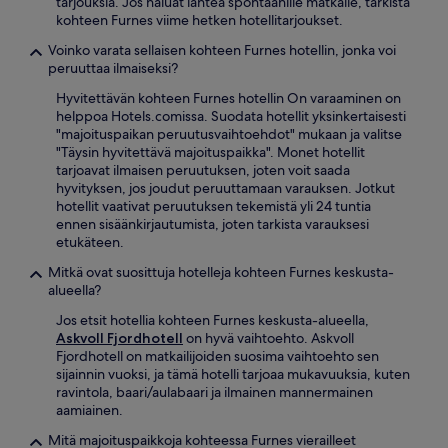
tarjouksia. Jos haluat lähteä spontaanille matkalle, tarkista
kohteen Furnes viime hetken hotellitarjoukset.
Voinko varata sellaisen kohteen Furnes hotellin, jonka voi
peruuttaa ilmaiseksi?
Hyvitettävän kohteen Furnes hotellin On varaaminen on
helppoa Hotels.comissa. Suodata hotellit yksinkertaisesti
"majoituspaikan peruutusvaihtoehdot" mukaan ja valitse
"Täysin hyvitettävä majoituspaikka". Monet hotellit
tarjoavat ilmaisen peruutuksen, joten voit saada
hyvityksen, jos joudut peruuttamaan varauksen. Jotkut
hotellit vaativat peruutuksen tekemistä yli 24 tuntia
ennen sisäänkirjautumista, joten tarkista varauksesi
etukäteen.
Mitkä ovat suosittuja hotelleja kohteen Furnes keskusta-
alueella?
Jos etsit hotellia kohteen Furnes keskusta-alueella,
Askvoll Fjordhotell
on hyvä vaihtoehto. Askvoll
Fjordhotell on matkailijoiden suosima vaihtoehto sen
sijainnin vuoksi, ja tämä hotelli tarjoaa mukavuuksia, kuten
ravintola, baari/aulabaari ja ilmainen mannermainen
aamiainen.
Mitä majoituspaikkoja kohteessa Furnes vierailleet