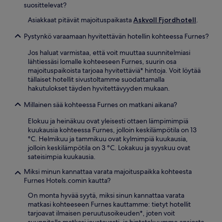
suosittelevat?
Asiakkaat pitävät majoituspaikasta
Askvoll Fjordhotell
.
Pystynkö varaamaan hyvitettävän hotellin kohteessa Furnes?
Jos haluat varmistaa, että voit muuttaa suunnitelmiasi
lähtiessäsi lomalle kohteeseen Furnes, suurin osa
majoituspaikoista tarjoaa hyvitettäviä* hintoja. Voit löytää
tällaiset hotellit sivustoltamme suodattamalla
hakutulokset täyden hyvitettävyyden mukaan.
Millainen sää kohteessa Furnes on matkani aikana?
Elokuu ja heinäkuu ovat yleisesti ottaen lämpimimpiä
kuukausia kohteessa Furnes, jolloin keskilämpötila on 13
°C. Helmikuu ja tammikuu ovat kylmimpiä kuukausia,
jolloin keskilämpötila on 3 °C. Lokakuu ja syyskuu ovat
sateisimpia kuukausia.
Miksi minun kannattaa varata majoituspaikka kohteesta
Furnes Hotels.comin kautta?
On monta hyvää syytä, miksi sinun kannattaa varata
matkasi kohteeseen Furnes kauttamme: tietyt hotellit
tarjoavat ilmaisen peruutusoikeuden*, joten voit