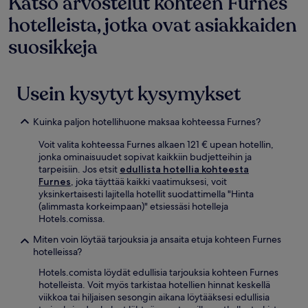
Katso arvostelut kohteen Furnes
voivat
muuttua.
hotelleista, jotka ovat asiakkaiden
Muita
suosikkeja
ehtoja
saatetaan
soveltaa.
Usein kysytyt kysymykset
Kuinka paljon hotellihuone maksaa kohteessa Furnes?
Voit valita kohteessa Furnes alkaen 121 € upean hotellin,
jonka ominaisuudet sopivat kaikkiin budjetteihin ja
tarpeisiin. Jos etsit
edullista hotellia kohteesta
Furnes
, joka täyttää kaikki vaatimuksesi, voit
yksinkertaisesti lajitella hotellit suodattimella "Hinta
(alimmasta korkeimpaan)" etsiessäsi hotelleja
Hotels.comissa.
Miten voin löytää tarjouksia ja ansaita etuja kohteen Furnes
hotelleissa?
Hotels.comista löydät edullisia tarjouksia kohteen Furnes
hotelleista. Voit myös tarkistaa hotellien hinnat keskellä
viikkoa tai hiljaisen sesongin aikana löytääksesi edullisia