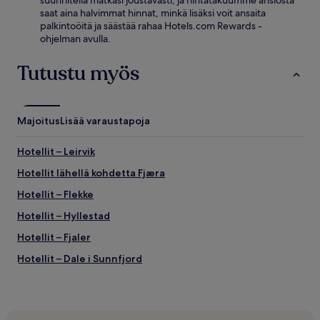
suunnitella matkasi joustavasti, ja hintatakuumme ansiosta
saat aina halvimmat hinnat, minkä lisäksi voit ansaita
palkintoöitä ja säästää rahaa Hotels.com Rewards -
ohjelman avulla.
Tutustu myös
Majoitus
Lisää varaustapoja
Hotellit – Leirvik
Hotellit lähellä kohdetta Fjæra
Hotellit – Flekke
Hotellit – Hyllestad
Hotellit – Fjaler
Hotellit – Dale i Sunnfjord
Hotellit – Lammetu
Hotellit – Askvoll