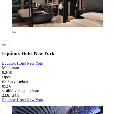
Equinox Hotel New York
Equinox Hotel New York
Manhattan
9,2/10
Upea
(907 arvostelua)
852 €
sisältää verot ja maksut
23.8.–24.8.
Equinox Hotel New York