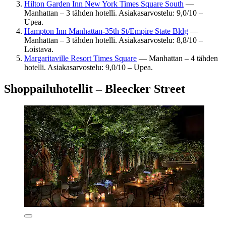
Hilton Garden Inn New York Times Square South
—
Manhattan – 3 tähden hotelli. Asiakasarvostelu: 9,0/10 –
Upea.
Hampton Inn Manhattan-35th St/Empire State Bldg
—
Manhattan – 3 tähden hotelli. Asiakasarvostelu: 8,8/10 –
Loistava.
Margaritaville Resort Times Square
— Manhattan – 4 tähden
hotelli. Asiakasarvostelu: 9,0/10 – Upea.
Shoppailuhotellit – Bleecker Street