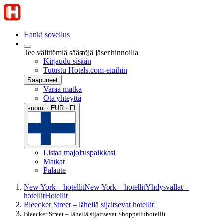
Hanki sovellus
Tee välittömiä säästöjä jäsenhinnoilla
Kirjaudu sisään
Tutustu Hotels.com-etuihin
Saapuneet
Varaa matka
Ota yhteyttä
suomi · EUR · FI
Listaa majoituspaikkasi
Matkat
Palaute
New York – hotellit
New York – hotellit
Yhdysvallat –
hotellit
Hotellit
Bleecker Street – lähellä sijaitsevat hotellit
Bleecker Street – lähellä sijaitsevat Shoppailuhotellit