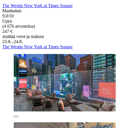
The Westin New York at Times Square
Manhattan
9,0/10
Upea
(4 676 arvostelua)
247 €
sisältää verot ja maksut
23.8.–24.8.
The Westin New York at Times Square