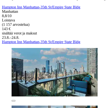
Hampton Inn Manhattan-35th St/Empire State Bldg
Manhattan
8,8/10
Loistava
(1 157 arvostelua)
143 €
sisältää verot ja maksut
23.8.–24.8.
Hampton Inn Manhattan-35th St/Empire State Bldg