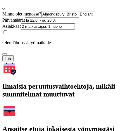
Minne olet menossa?
Päivämäärät
Asiakkaat
Olen lähdössä työmatkalle
Hae
Ilmaisia peruutusvaihtoehtoja, mikäli
suunnitelmat muuttuvat
Ansaitse etuja jokaisesta yöpymästäsi