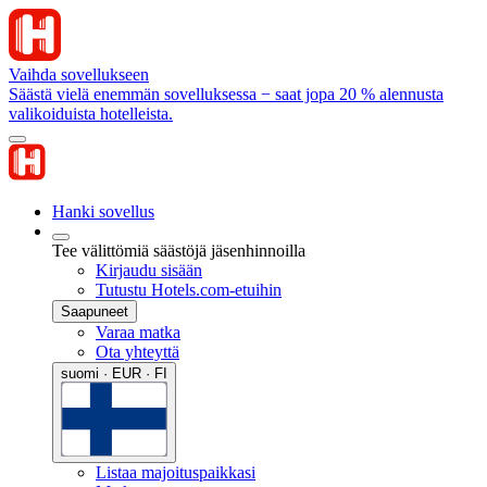
Vaihda sovellukseen
Säästä vielä enemmän sovelluksessa − saat jopa 20 % alennusta
valikoiduista hotelleista.
Hanki sovellus
Tee välittömiä säästöjä jäsenhinnoilla
Kirjaudu sisään
Tutustu Hotels.com-etuihin
Saapuneet
Varaa matka
Ota yhteyttä
suomi · EUR · FI
Listaa majoituspaikkasi