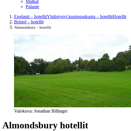
Matkat
Palaute
Englanti – hotellit
Yhdistynyt kuningaskunta – hotellit
Hotellit
Bristol – hotellit
Almondsbury – hotellit
Valokuva: Jonathan Billinger
Almondsbury hotellit