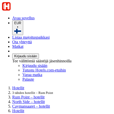
Avaa sovellus
EUR
•
Listaa majoituspaikkasi
Ota yhteyttä
Matkat
Kirjaudu sisään
Tee välittömiä säästöjä jäsenhinnoilla
Kirjaudu sisään
Tutustu Hotels.com-etuihin
Varaa matka
Palaute
Hotellit
3 tähden hotellit – Rum Point
Rum Point – hotellit
North Side – hotellit
Caymansaaret – hotellit
Hotellit