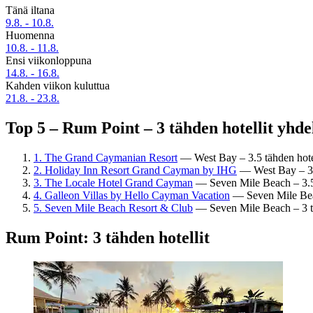
Tänä iltana
9.8. - 10.8.
Huomenna
10.8. - 11.8.
Ensi viikonloppuna
14.8. - 16.8.
Kahden viikon kuluttua
21.8. - 23.8.
Top 5 – Rum Point – 3 tähden hotellit yhde
1. The Grand Caymanian Resort
— West Bay – 3.5 tähden hotell
2. Holiday Inn Resort Grand Cayman by IHG
— West Bay – 3.5 
3. The Locale Hotel Grand Cayman
— Seven Mile Beach – 3.5 t
4. Galleon Villas by Hello Cayman Vacation
— Seven Mile Beach
5. Seven Mile Beach Resort & Club
— Seven Mile Beach – 3 täh
Rum Point: 3 tähden hotellit