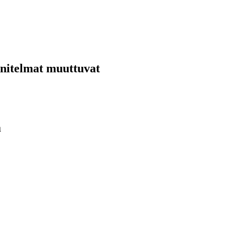
nnitelmat muuttuvat
ä