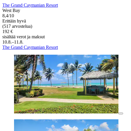
The Grand Caymanian Resort
West Bay
8,4/10
Erittäin hyvä
(517 arvostelua)
192 €
sisältää verot ja maksut
10.8.–11.8.
The Grand Caymanian Resort