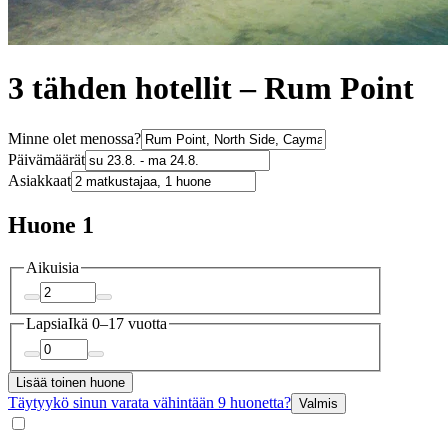
3 tähden hotellit – Rum Point
Minne olet menossa?
Päivämäärät
Asiakkaat
Huone 1
Aikuisia
Lapsia
Ikä 0–17 vuotta
Lisää toinen huone
Täytyykö sinun varata vähintään 9 huonetta?
Valmis