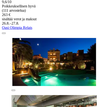
9,6/10
Poikkeuksellisen hyvä
(111 arvostelua)
263 €
sisältää verot ja maksut
26.8.–27.8.
Oasi Olimpia Relais