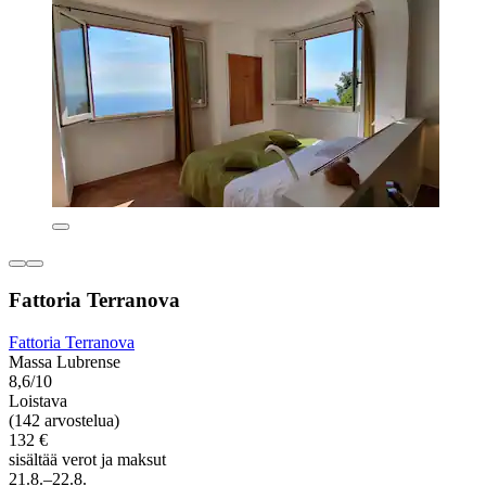
Fattoria Terranova
Fattoria Terranova
Massa Lubrense
8,6/10
Loistava
(142 arvostelua)
132 €
sisältää verot ja maksut
21.8.–22.8.