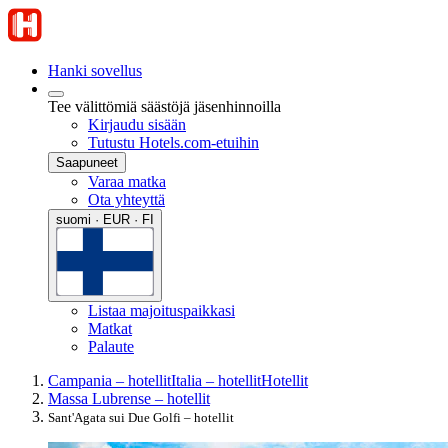
Hanki sovellus
Tee välittömiä säästöjä jäsenhinnoilla
Kirjaudu sisään
Tutustu Hotels.com-etuihin
Saapuneet
Varaa matka
Ota yhteyttä
suomi · EUR · FI
Listaa majoituspaikkasi
Matkat
Palaute
Campania – hotellit
Italia – hotellit
Hotellit
Massa Lubrense – hotellit
Sant'Agata sui Due Golfi – hotellit