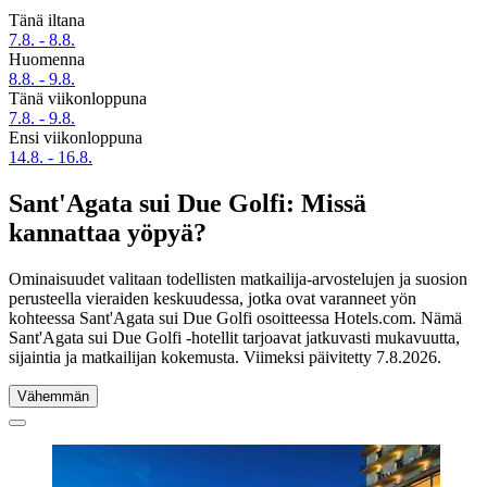
Tänä iltana
7.8. - 8.8.
Huomenna
8.8. - 9.8.
Tänä viikonloppuna
7.8. - 9.8.
Ensi viikonloppuna
14.8. - 16.8.
Sant'Agata sui Due Golfi: Missä
kannattaa yöpyä?
Ominaisuudet valitaan todellisten matkailija-arvostelujen ja suosion
perusteella vieraiden keskuudessa, jotka ovat varanneet yön
kohteessa Sant'Agata sui Due Golfi osoitteessa Hotels.com. Nämä
Sant'Agata sui Due Golfi -hotellit tarjoavat jatkuvasti mukavuutta,
sijaintia ja matkailijan kokemusta. Viimeksi päivitetty
7.8.2026
.
Vähemmän