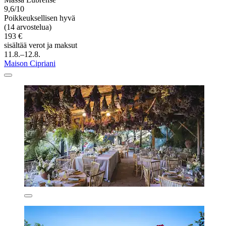
9,6/10
Poikkeuksellisen hyvä
(14 arvostelua)
193 €
sisältää verot ja maksut
11.8.–12.8.
Maison Cipriani