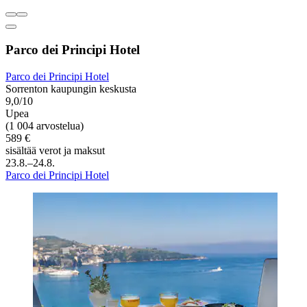
Parco dei Principi Hotel
Parco dei Principi Hotel
Sorrenton kaupungin keskusta
9,0/10
Upea
(1 004 arvostelua)
589 €
sisältää verot ja maksut
23.8.–24.8.
Parco dei Principi Hotel