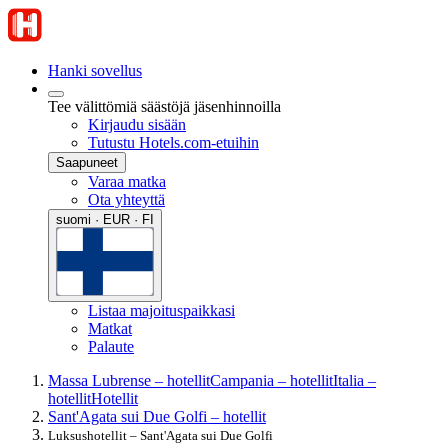
Hanki sovellus
Tee välittömiä säästöjä jäsenhinnoilla
Kirjaudu sisään
Tutustu Hotels.com-etuihin
Saapuneet
Varaa matka
Ota yhteyttä
suomi · EUR · FI
Listaa majoituspaikkasi
Matkat
Palaute
Massa Lubrense – hotellit
Campania – hotellit
Italia –
hotellit
Hotellit
Sant'Agata sui Due Golfi – hotellit
Luksushotellit – Sant'Agata sui Due Golfi