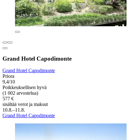
Grand Hotel Capodimonte
Grand Hotel Capodimonte
Priora
9,4/10
Poikkeuksellisen hyvä
(1 002 arvostelua)
577 €
sisältää verot ja maksut
10.8.–11.8.
Grand Hotel Capodimonte