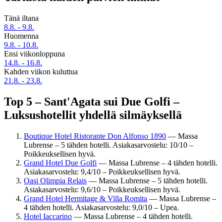
Tänä iltana
8.8. - 9.8.
Huomenna
9.8. - 10.8.
Ensi viikonloppuna
14.8. - 16.8.
Kahden viikon kuluttua
21.8. - 23.8.
Top 5 – Sant'Agata sui Due Golfi –
Luksushotellit yhdellä silmäyksellä
Boutique Hotel Ristorante Don Alfonso 1890
— Massa
Lubrense – 5 tähden hotelli. Asiakasarvostelu: 10/10 –
Poikkeuksellisen hyvä.
Grand Hotel Due Golfi
— Massa Lubrense – 4 tähden hotelli.
Asiakasarvostelu: 9,4/10 – Poikkeuksellisen hyvä.
Oasi Olimpia Relais
— Massa Lubrense – 5 tähden hotelli.
Asiakasarvostelu: 9,6/10 – Poikkeuksellisen hyvä.
Grand Hotel Hermitage & Villa Romita
— Massa Lubrense –
4 tähden hotelli. Asiakasarvostelu: 9,0/10 – Upea.
Hotel Iaccarino
— Massa Lubrense – 4 tähden hotelli.