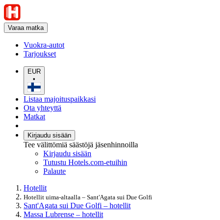
Varaa matka
Vuokra-autot
Tarjoukset
EUR
•
Listaa majoituspaikkasi
Ota yhteyttä
Matkat
Kirjaudu sisään
Tee välittömiä säästöjä jäsenhinnoilla
Kirjaudu sisään
Tutustu Hotels.com-etuihin
Palaute
Hotellit
Hotellit uima-altaalla – Sant'Agata sui Due Golfi
Sant'Agata sui Due Golfi – hotellit
Massa Lubrense – hotellit