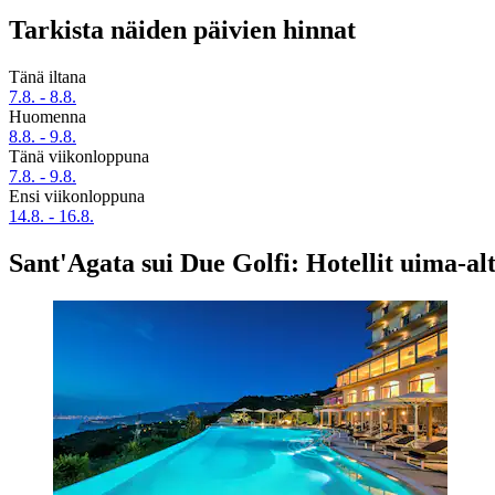
Tarkista näiden päivien hinnat
Tänä iltana
7.8. - 8.8.
Huomenna
8.8. - 9.8.
Tänä viikonloppuna
7.8. - 9.8.
Ensi viikonloppuna
14.8. - 16.8.
Sant'Agata sui Due Golfi: Hotellit uima-alt