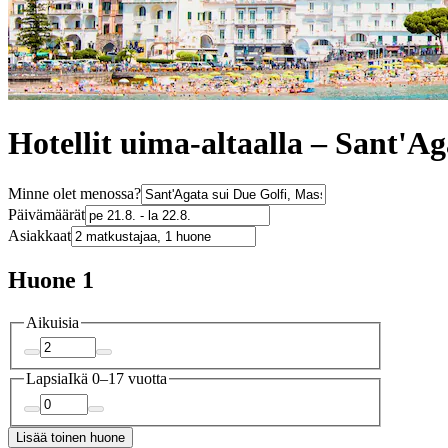
Hotellit uima-altaalla – Sant'Ag
Minne olet menossa?
Päivämäärät
Asiakkaat
Huone 1
Aikuisia
Lapsia
Ikä 0–17 vuotta
Lisää toinen huone