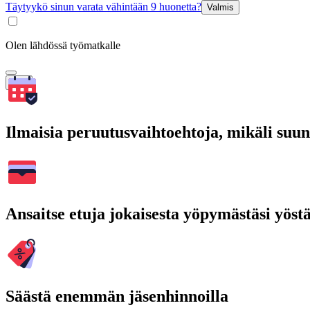
Täytyykö sinun varata vähintään 9 huonetta?
Valmis
Olen lähdössä työmatkalle
Hae
Ilmaisia peruutusvaihtoehtoja, mikäli suu
Ansaitse etuja jokaisesta yöpymästäsi yöst
Säästä enemmän jäsenhinnoilla