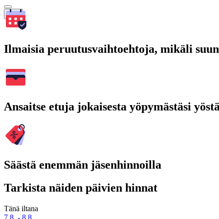
Hae
Ilmaisia peruutusvaihtoehtoja, mikäli suu
Ansaitse etuja jokaisesta yöpymästäsi yöst
Säästä enemmän jäsenhinnoilla
Tarkista näiden päivien hinnat
Tänä iltana
7.8. - 8.8.