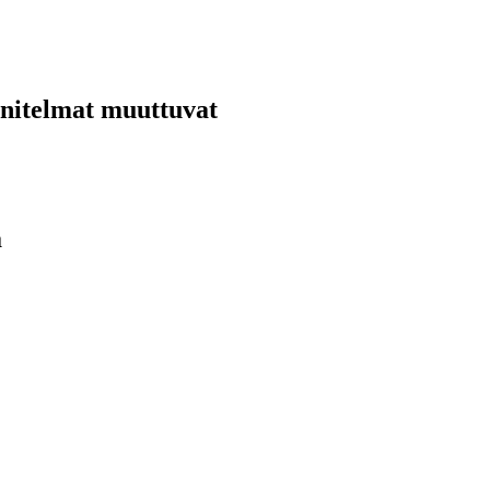
nnitelmat muuttuvat
ä