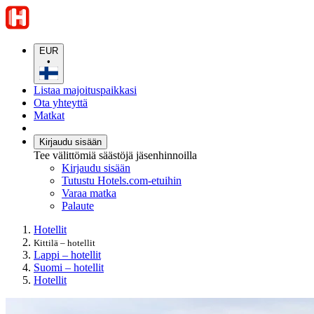
EUR
•
Listaa majoituspaikkasi
Ota yhteyttä
Matkat
Kirjaudu sisään
Tee välittömiä säästöjä jäsenhinnoilla
Kirjaudu sisään
Tutustu Hotels.com-etuihin
Varaa matka
Palaute
Hotellit
Kittilä – hotellit
Lappi – hotellit
Suomi – hotellit
Hotellit