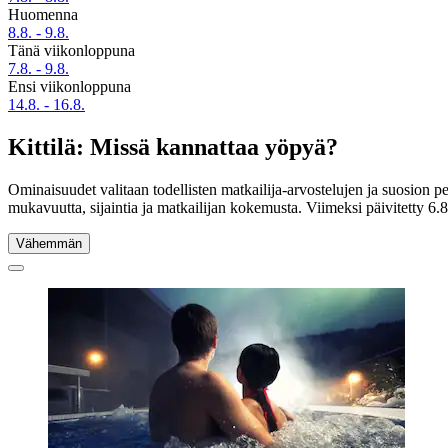
Huomenna
8.8. - 9.8.
Tänä viikonloppuna
7.8. - 9.8.
Ensi viikonloppuna
14.8. - 16.8.
Kittilä: Missä kannattaa yöpyä?
Ominaisuudet valitaan todellisten matkailija-arvostelujen ja suosion pe
mukavuutta, sijaintia ja matkailijan kokemusta. Viimeksi päivitetty
6.
Vähemmän