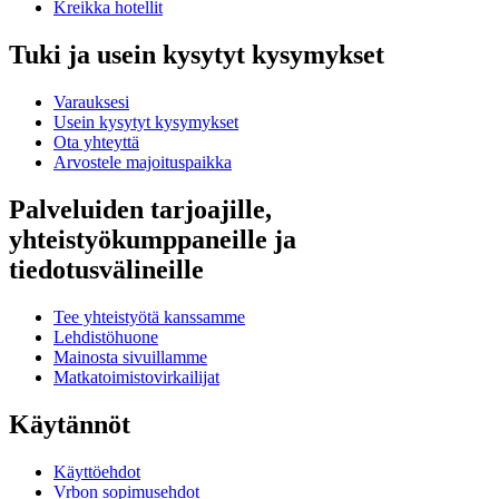
Kreikka hotellit
Tuki ja usein kysytyt kysymykset
Varauksesi
Usein kysytyt kysymykset
Ota yhteyttä
Arvostele majoituspaikka
Palveluiden tarjoajille,
yhteistyökumppaneille ja
tiedotusvälineille
Tee yhteistyötä kanssamme
Lehdistöhuone
Mainosta sivuillamme
Matkatoimistovirkailijat
Käytännöt
Käyttöehdot
Vrbon sopimusehdot