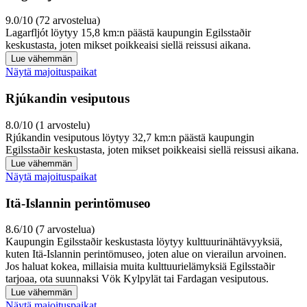
9.0/10 (72 arvostelua)
Lagarfljót löytyy 15,8 km:n päästä kaupungin Egilsstaðir
keskustasta, joten mikset poikkeaisi siellä reissusi aikana.
Lue vähemmän
Näytä majoituspaikat
Rjúkandin vesiputous
8.0/10 (1 arvostelu)
Rjúkandin vesiputous löytyy 32,7 km:n päästä kaupungin
Egilsstaðir keskustasta, joten mikset poikkeaisi siellä reissusi aikana.
Lue vähemmän
Näytä majoituspaikat
Itä-Islannin perintömuseo
8.6/10 (7 arvostelua)
Kaupungin Egilsstaðir keskustasta löytyy kulttuurinähtävyyksiä,
kuten Itä-Islannin perintömuseo, joten alue on vierailun arvoinen.
Jos haluat kokea, millaisia muita kulttuurielämyksiä Egilsstaðir
tarjoaa, ota suunnaksi Vök Kylpylät tai Fardagan vesiputous.
Lue vähemmän
Näytä majoituspaikat