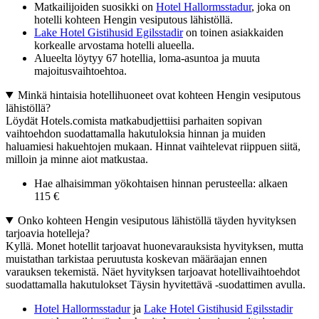
Matkailijoiden suosikki on
Hotel Hallormsstadur
, joka on
hotelli kohteen Hengin vesiputous lähistöllä.
Lake Hotel Gistihusid Egilsstadir
on toinen asiakkaiden
korkealle arvostama hotelli alueella.
Alueelta löytyy 67 hotellia, loma-asuntoa ja muuta
majoitusvaihtoehtoa.
Minkä hintaisia hotellihuoneet ovat kohteen Hengin vesiputous
lähistöllä?
Löydät Hotels.comista matkabudjettiisi parhaiten sopivan
vaihtoehdon suodattamalla hakutuloksia hinnan ja muiden
haluamiesi hakuehtojen mukaan. Hinnat vaihtelevat riippuen siitä,
milloin ja minne aiot matkustaa.
Hae alhaisimman yökohtaisen hinnan perusteella: alkaen
115 €
Onko kohteen Hengin vesiputous lähistöllä täyden hyvityksen
tarjoavia hotelleja?
Kyllä. Monet hotellit tarjoavat huonevarauksista hyvityksen, mutta
muistathan tarkistaa peruutusta koskevan määräajan ennen
varauksen tekemistä. Näet hyvityksen tarjoavat hotellivaihtoehdot
suodattamalla hakutulokset Täysin hyvitettävä -suodattimen avulla.
Hotel Hallormsstadur
ja
Lake Hotel Gistihusid Egilsstadir