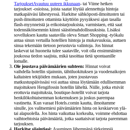
Tarjoukset
Avautuu uuteen ikkunaan
- tai Viime hetken
tarjoukset -osioissa, joista saatat löytää alennettuja hintoja
matkapäiväsi lähestyessä. Harkitse sähköposti-ilmoitusten tai
push-ilmoitusten ottamista käyttöön pysyäksesi ajan tasalla
flash-myynneistä ja erikoistarjouksista, varmistaen, että saat
todennäköisemmin kiinni säästömahdollisuuksista. Lisäksi
sovelluksen kautta saatavilla oleva Smart Shopping -työkalu
antaa sinun vertailla hotellien hintoja ja mukavuuksia, auttaen
sinua tekemään tietoon perustuvia valintoja. Jos hinnat
laskevat tai huoneita tulee saataville, voit olla ensimmäisten
joukossa tiedon saajista, mikä tasoittaa tietä spontaanille
lomalle.
Ole joustava päivämäärien suhteen:
Hinnat voivat
vaihdella hotellin sijainnin, tähtiluokituksen ja vuodenaikojen
kaltaisten tekijöiden mukaan, joten joustavuus
matkustuspäivissäsi voi auttaa sinua löytämään edullisemman
majoituksen Hengifossin hotellin läheltä. Niille, jotka etsivät
erottuvia majoituksia, boutique-hotellit voivat tarjota
henkilökohtaisemman kokemuksen ja joskus parempaa
vastinetta. Kun varaat Hotels.comin kautta, ilmoitamme
sinulle, jos valitsemiesi päivämäärien hinta on keskiarvon ylä-
tai alapuolella. Jos hinta vaikuttaa korkealta, voimme ehdottaa
vaihtoehtoisia päivämääriä, jotka saattaisivat tarjota paremman
tarjouksen.
Harkitse sijaintiasi:
Asuminen lähempänä tärkeimpiä