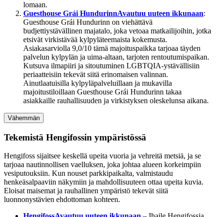
lomaan.
Guesthouse Grái Hundurinn
Avautuu uuteen ikkunaan
:
Guesthouse Grái Hundurinn on viehättävä
budjettiystävällinen majatalo, joka vetoaa matkailijoihin, jotka
etsivät virkistävää kylpyläteemaista kokemusta.
Asiakasarviolla 9,0/10 tämä majoituspaikka tarjoaa täyden
palvelun kylpylän ja uima-altaan, tarjoten rentoutumispaikan.
Kutsuva ilmapiiri ja sitoutuminen LGBTQIA-ystävällisiin
periaatteisiin tekevät siitä erinomaisen valinnan.
Ainutlaatuisilla kylpyläpalveluillaan ja mukavilla
majoitustiloillaan Guesthouse Grái Hundurinn takaa
asiakkaille rauhallisuuden ja virkistyksen oleskelunsa aikana.
Vähemmän
Tekemistä Hengifossin ympäristössä
Hengifoss sijaitsee keskellä upeita vuoria ja vehreitä metsiä, ja se
tarjoaa nautinnollisen vaelluksen, joka johtaa alueen korkeimpiin
vesiputouksiin. Kun nouset parkkipaikalta, valmistaudu
henkeäsalpaaviin näkymiin ja mahdollisuuteen ottaa upeita kuvia.
Eloisat maisemat ja rauhallinen ympäristö tekevät siitä
luonnonystävien ehdottoman kohteen.
Hengifoss
Avautuu uuteen ikkunaan
– Ihaile Hengifossia,