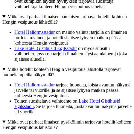
ovat kumpikin täyden hyvityksen tarjoavia suosittuja
vaihtoehtoja kohteen Hengin vesiputous lähellä.
Mitkä ovat parhaat ilmaisen aamiaisen tarjoavat hotellit kohteen
Hengin vesiputous lähistöllä?
Hotel Hallormsstadur
on mainio valinta: tarjolla on ilmainen
buffetaamiainen, ja hotelli sijaitsee lyhyen matkan päässä
kohteesta Hengin vesiputous.
Lake Hotel Gistihusid Egilsstadir
on myös suosittu
vaihtoehto, jossa on tarjolla ilmainen täysi aamiainen ja joka
sijaitsee alueella.
Mitkä hotellit kohteen Hengin vesiputous lähistöllä tarjoavat
huoneita upeilla näkymillä?
Hotel Hallormsstadur
tarjoaa huoneita, joista avautuu näkymä
järvelle tai vuorille, ja se sijaitsee lyhyen matkan päässä
kohteesta Hengin vesiputous.
Toinen suositeltava vaihtoehto on
Lake Hotel Gistihusid
Egilsstadir
. Se tarjoaa huoneita, joista avautuu näkymä järvelle
tai vuorille.
Mitkä ovat parhaat ilmaisen pysäköinnin tarjoavat hotellit kohteen
Hengin vesiputous lähistöllä?