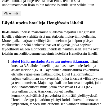
etsivät rauhaa ja majesteettisia maisemia, tehden siitä
unohtumattoman lisän mihin tahansa islantilaiseen seikkailuun.
Vähemmän
Löydä upeita hotelleja Hengifossin läheltä
Itä-Islannin upeissa maisemissa sijaitseva majoitus Hengifossin
lähellä vaihtelee viehättävistä majataloista mukaviin hotelleihin.
Monet paikat tarjoavat viihtyisän tunnelman ja helpon pääsyn
vaellusreiteille sekä henkeäsalpaavat näkymät, jotka sopivat
täydellisesti alueen luonnonkauneudesta nauttimiseen. Nämä ovat
joitakin matkailijoidemme suosimia hotelleja Hengifossin lähellä:
Hotel Hallormsstadur
Avautuu uuteen ikkunaan
: Tämä
kutsuva 3,5 tähden hotelli lupaa ihastuttavan oleskelun ja
asiakasarvion 9,0/10. Täydellinen ainutlaatuista kokemusta
etsiville vapaa-ajan matkailijoille, Hotel Hallormsstadur
tarjoaa valikoiman mukavuuksia, jotka takaavat viihtyisyyden
ja rentoutumisen. Majoituspaikalla on kutsuva ilmapiiri, joka
sopii ihanteellisesti niille, jotka arvostavat LGBTQIA-
ystävällisiä tiloja. Asiakkaat voivat nauttia
lemmikkiystävällisistä palveluista tinkimättä ylellisyydestä.
Hotellin design ja harkitut yksityiskohdat luovat lumoavan
ympäristön, tehden siitä erinomaisen valinnan ikimuistoiseen