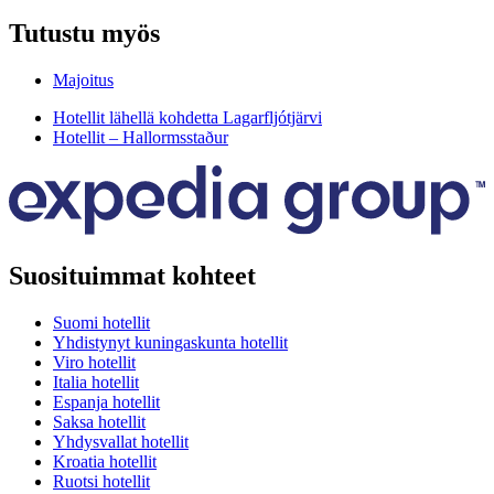
Tutustu myös
Majoitus
Hotellit lähellä kohdetta Lagarfljótjärvi
Hotellit – Hallormsstaður
Suosituimmat kohteet
Suomi hotellit
Yhdistynyt kuningaskunta hotellit
Viro hotellit
Italia hotellit
Espanja hotellit
Saksa hotellit
Yhdysvallat hotellit
Kroatia hotellit
Ruotsi hotellit