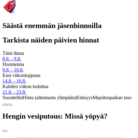
Säästä enemmän jäsenhinnoilla
Tarkista näiden päivien hinnat
Tänä iltana
8.8. - 9.8.
Huomenna
9.8. - 10.8.
Ensi viikonloppuna
14.8. - 16.8.
Kahden viikon kuluttua
21.8. - 23.8.
Suositellut
Hinta (alimmasta ylimpään)
Etäisyys
Majoituspaikan taso
Hengin vesiputous: Missä yöpyä?