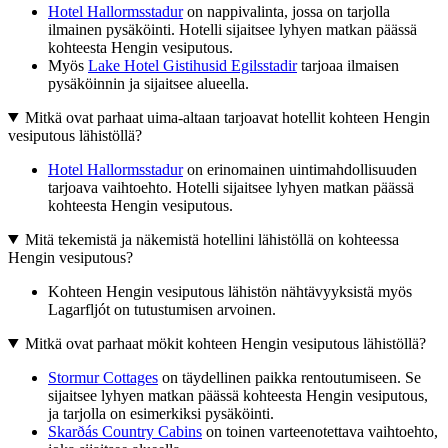
Hotel Hallormsstadur
on nappivalinta, jossa on tarjolla
ilmainen pysäköinti. Hotelli sijaitsee lyhyen matkan päässä
kohteesta Hengin vesiputous.
Myös
Lake Hotel Gistihusid Egilsstadir
tarjoaa ilmaisen
pysäköinnin ja sijaitsee alueella.
Mitkä ovat parhaat uima-altaan tarjoavat hotellit kohteen Hengin
vesiputous lähistöllä?
Hotel Hallormsstadur
on erinomainen uintimahdollisuuden
tarjoava vaihtoehto. Hotelli sijaitsee lyhyen matkan päässä
kohteesta Hengin vesiputous.
Mitä tekemistä ja näkemistä hotellini lähistöllä on kohteessa
Hengin vesiputous?
Kohteen Hengin vesiputous lähistön nähtävyyksistä myös
Lagarfljót on tutustumisen arvoinen.
Mitkä ovat parhaat mökit kohteen Hengin vesiputous lähistöllä?
Stormur Cottages
on täydellinen paikka rentoutumiseen. Se
sijaitsee lyhyen matkan päässä kohteesta Hengin vesiputous,
ja tarjolla on esimerkiksi pysäköinti.
Skarðás Country Cabins
on toinen varteenotettava vaihtoehto,