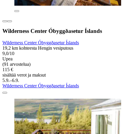
Wilderness Center Óbyggðasetur Íslands
Wilderness Center Óbyggðasetur Íslands
19,2 km kohteesta Hengin vesiputous
9,0/10
Upea
(91 arvostelua)
115 €
sisältää verot ja maksut
5.9.–6.9.
Wilderness Center Óbyggðasetur Íslands