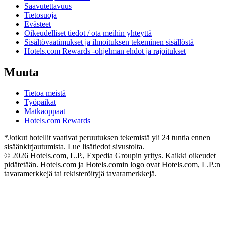
Saavutettavuus
Tietosuoja
Evästeet
Oikeudelliset tiedot / ota meihin yhteyttä
Sisältövaatimukset ja ilmoituksen tekeminen sisällöstä
Hotels.com Rewards -ohjelman ehdot ja rajoitukset
Muuta
Tietoa meistä
Työpaikat
Matkaoppaat
Hotels.com Rewards
*Jotkut hotellit vaativat peruutuksen tekemistä yli 24 tuntia ennen
sisäänkirjautumista. Lue lisätiedot sivustolta.
© 2026 Hotels.com, L.P., Expedia Groupin yritys. Kaikki oikeudet
pidätetään. Hotels.com ja Hotels.comin logo ovat Hotels.com, L.P.:n
tavaramerkkejä tai rekisteröityjä tavaramerkkejä.