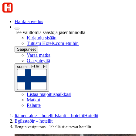
Hanki sovellus
Tee välittömiä säästöjä jäsenhinnoilla
Kirjaudu sisään
Tutustu Hotels.com-etuihin
Saapuneet
Varaa matka
Ota yhteyttä
suomi · EUR · FI
Listaa majoituspaikkasi
Matkat
Palaute
Itäinen alue – hotellit
Islanti – hotellit
Hotellit
Egilsstaðir – hotellit
Hengin vesiputous – lähellä sijaitsevat hotellit