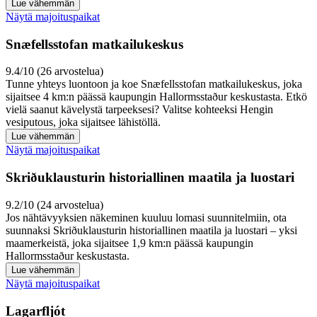
Lue vähemmän
Näytä majoituspaikat
Snæfellsstofan matkailukeskus
9.4/10 (26 arvostelua)
Tunne yhteys luontoon ja koe Snæfellsstofan matkailukeskus, joka
sijaitsee 4 km:n päässä kaupungin Hallormsstaður keskustasta. Etkö
vielä saanut kävelystä tarpeeksesi? Valitse kohteeksi Hengin
vesiputous, joka sijaitsee lähistöllä.
Lue vähemmän
Näytä majoituspaikat
Skriðuklausturin historiallinen maatila ja luostari
9.2/10 (24 arvostelua)
Jos nähtävyyksien näkeminen kuuluu lomasi suunnitelmiin, ota
suunnaksi Skriðuklausturin historiallinen maatila ja luostari – yksi
maamerkeistä, joka sijaitsee 1,9 km:n päässä kaupungin
Hallormsstaður keskustasta.
Lue vähemmän
Näytä majoituspaikat
Lagarfljót