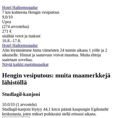
Hotel Hallormsstadur
7 km kohteesta Hengin vesiputous
9,0/10
Upea
(274 arvostelua)
271 €
sisältää verot ja maksut
16.8.–17.8.
Hotel Hallormsstadur
Alin löytämämme hinta viimeisten 24 tunnin aikana 1 yölle ja 2
aikuiselle. Hinnat ja saatavuus voivat muuttua. Muita ehtoja
saatetaan soveltaa.
Näytä kaikki majoituspaikat
Hengin vesiputous: muita maamerkkejä
lähistöllä
Studlagil-kanjoni
10.0/10 (1 arvostelu)
Studlagil-kanjoni löytyy 44,1 km:n päästä kaupungin Egilsstaðir
keskustasta, joten mikset poikkeaisi siellä reissusi aikana.