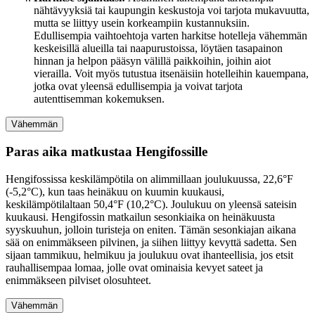
nähtävyyksiä tai kaupungin keskustoja voi tarjota mukavuutta,
mutta se liittyy usein korkeampiin kustannuksiin.
Edullisempia vaihtoehtoja varten harkitse hotelleja vähemmän
keskeisillä alueilla tai naapurustoissa, löytäen tasapainon
hinnan ja helpon pääsyn välillä paikkoihin, joihin aiot
vierailla. Voit myös tutustua itsenäisiin hotelleihin kauempana,
jotka ovat yleensä edullisempia ja voivat tarjota
autenttisemman kokemuksen.
Vähemmän
Paras aika matkustaa Hengifossille
Hengifossissa keskilämpötila on alimmillaan joulukuussa, 22,6°F
(-5,2°C), kun taas heinäkuu on kuumin kuukausi,
keskilämpötilaltaan 50,4°F (10,2°C). Joulukuu on yleensä sateisin
kuukausi. Hengifossin matkailun sesonkiaika on heinäkuusta
syyskuuhun, jolloin turisteja on eniten. Tämän sesonkiajan aikana
sää on enimmäkseen pilvinen, ja siihen liittyy kevyttä sadetta. Sen
sijaan tammikuu, helmikuu ja joulukuu ovat ihanteellisia, jos etsit
rauhallisempaa lomaa, jolle ovat ominaisia kevyet sateet ja
enimmäkseen pilviset olosuhteet.
Vähemmän