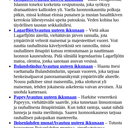
Islannin toiseksi korkeinta vesiputousta, joka syöksyy
dramaattisten kallioiden yli. Vaella luonnonkauniita polkuja
pitkin, missä kohtaat eloisia punaisen ja mustan basalttikiven
kerroksia lähestyessäsi upeita putouksia. Veden kohina luo
täydellisen taustan seikkailullesi.
Lagarfljót
Avautuu uuteen ikkunaan
– Vietä aikaa
Lagarfljótin äärellä, viehättävän järven rannalla, jota
ympäröivät vehreät maisemat ja majesteettiset vuoret. Voit
nauttia rauhallisista kävelyretkistä sen rannoilla, missä
rauhallinen ilmapiiri kutsuu rentoutumaan ja nauttimaan
luonnon kauneudesta. Pidä silmällä legendaarista Lagarfljótin
matoa, olentoa, jonka sanotaan asuvan vesissä.
Bulandstindur
Avautuu uuteen ikkunaan
– Haasta itsesi
vaeltamalla Bulandstinduriin, upeaan vuoreen, joka tarjoaa
henkeäsalpaavat panoraamanäkymät ympäröivälle alueelle.
Nousu palkitsee sinut maisemilla, jotka ulottuvat yli
maiseman, tehden jokaisesta askeleesta vaivan arvoisen. Älä
unohda kameraasi.
Papey
Avautuu uuteen ikkunaan
– Harkitse veneretkeä
Papeyyn, viehättävälle saarelle, joka tunnetaan linnustostaan
ja rauhallisesta ilmapiiristään. Kun tutkit rantoja, saatat nähdä
lunneja ja muita merilintuja. Saaren luonnonkauneus tarjoaa
rauhallisen pakopaikan mantereelta.
Iloisenlahden munat
Avautuu uuteen ikkunaan
– Tutustu
luovuuteen Iloisenlahden munissa, ainutlaatuisessa