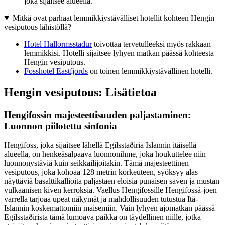
joka sijaitsee alueella.
Mitkä ovat parhaat lemmikkiystävälliset hotellit kohteen Hengin
vesiputous lähistöllä?
Hotel Hallormsstadur
toivottaa tervetulleeksi myös rakkaan
lemmikkisi. Hotelli sijaitsee lyhyen matkan päässä kohteesta
Hengin vesiputous.
Fosshotel Eastfjords
on toinen lemmikkiystävällinen hotelli.
Hengin vesiputous: Lisätietoa
Hengifossin majesteettisuuden paljastaminen:
Luonnon piilotettu sinfonia
Hengifoss, joka sijaitsee lähellä Egilsstaðiria Islannin itäisellä
alueella, on henkeäsalpaava luonnonihme, joka houkuttelee niin
luonnonystäviä kuin seikkailijoitakin. Tämä majesteettinen
vesiputous, joka kohoaa 128 metrin korkeuteen, syöksyy alas
näyttäviä basalttikallioita paljastaen eloisia punaisen saven ja mustan
vulkaanisen kiven kerroksia. Vaellus Hengifossille Hengifossá-joen
varrella tarjoaa upeat näkymät ja mahdollisuuden tutustua Itä-
Islannin koskemattomiin maisemiin. Vain lyhyen ajomatkan päässä
Egilsstaðirista tämä lumoava paikka on täydellinen niille, jotka