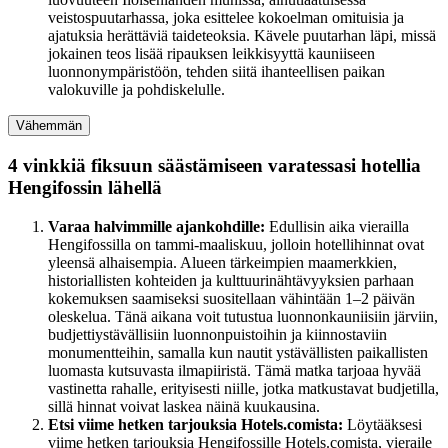
veistospuutarhassa, joka esittelee kokoelman omituisia ja
ajatuksia herättäviä taideteoksia. Kävele puutarhan läpi, missä
jokainen teos lisää ripauksen leikkisyyttä kauniiseen
luonnonympäristöön, tehden siitä ihanteellisen paikan
valokuville ja pohdiskelulle.
Vähemmän
4 vinkkiä fiksuun säästämiseen varatessasi hotellia
Hengifossin lähellä
Varaa halvimmille ajankohdille:
Edullisin aika vierailla
Hengifossilla on tammi-maaliskuu, jolloin hotellihinnat ovat
yleensä alhaisempia. Alueen tärkeimpien maamerkkien,
historiallisten kohteiden ja kulttuurinähtävyyksien parhaan
kokemuksen saamiseksi suositellaan vähintään 1–2 päivän
oleskelua. Tänä aikana voit tutustua luonnonkauniisiin järviin,
budjettiystävällisiin luonnonpuistoihin ja kiinnostaviin
monumentteihin, samalla kun nautit ystävällisten paikallisten
luomasta kutsuvasta ilmapiiristä. Tämä matka tarjoaa hyvää
vastinetta rahalle, erityisesti niille, jotka matkustavat budjetilla,
sillä hinnat voivat laskea näinä kuukausina.
Etsi viime hetken tarjouksia Hotels.comista:
Löytääksesi
viime hetken tarjouksia Hengifossille Hotels.comista, vieraile