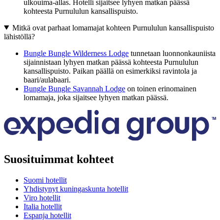
ulkouima-allas. Hotelli sijaitsee lyhyen matkan päässä
kohteesta Purnululun kansallispuisto.
Mitkä ovat parhaat lomamajat kohteen Purnululun kansallispuisto
lähistöllä?
Bungle Bungle Wilderness Lodge
tunnetaan luonnonkauniista
sijainnistaan lyhyen matkan päässä kohteesta Purnululun
kansallispuisto. Paikan päällä on esimerkiksi ravintola ja
baari/aulabaari.
Bungle Bungle Savannah Lodge
on toinen erinomainen
lomamaja, joka sijaitsee lyhyen matkan päässä.
Suosituimmat kohteet
Suomi hotellit
Yhdistynyt kuningaskunta hotellit
Viro hotellit
Italia hotellit
Espanja hotellit