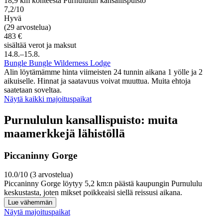
18,9 km kohteesta Purnululun kansallispuisto
7,2/10
Hyvä
(29 arvostelua)
483 €
sisältää verot ja maksut
14.8.–15.8.
Bungle Bungle Wilderness Lodge
Alin löytämämme hinta viimeisten 24 tunnin aikana 1 yölle ja 2
aikuiselle. Hinnat ja saatavuus voivat muuttua. Muita ehtoja
saatetaan soveltaa.
Näytä kaikki majoituspaikat
Purnululun kansallispuisto: muita
maamerkkejä lähistöllä
Piccaninny Gorge
10.0/10 (3 arvostelua)
Piccaninny Gorge löytyy 5,2 km:n päästä kaupungin Purnululu
keskustasta, joten mikset poikkeaisi siellä reissusi aikana.
Lue vähemmän
Näytä majoituspaikat