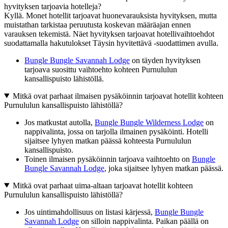
hyvityksen tarjoavia hotelleja?
Kyllä. Monet hotellit tarjoavat huonevarauksista hyvityksen, mutta
muistathan tarkistaa peruutusta koskevan määräajan ennen
varauksen tekemistä. Näet hyvityksen tarjoavat hotellivaihtoehdot
suodattamalla hakutulokset Täysin hyvitettävä -suodattimen avulla.
Bungle Bungle Savannah Lodge
on täyden hyvityksen
tarjoava suosittu vaihtoehto kohteen Purnululun
kansallispuisto lähistöllä.
Mitkä ovat parhaat ilmaisen pysäköinnin tarjoavat hotellit kohteen
Purnululun kansallispuisto lähistöllä?
Jos matkustat autolla,
Bungle Bungle Wilderness Lodge
on
nappivalinta, jossa on tarjolla ilmainen pysäköinti. Hotelli
sijaitsee lyhyen matkan päässä kohteesta Purnululun
kansallispuisto.
Toinen ilmaisen pysäköinnin tarjoava vaihtoehto on
Bungle
Bungle Savannah Lodge
, joka sijaitsee lyhyen matkan päässä.
Mitkä ovat parhaat uima-altaan tarjoavat hotellit kohteen
Purnululun kansallispuisto lähistöllä?
Jos uintimahdollisuus on listasi kärjessä,
Bungle Bungle
Savannah Lodge
on silloin nappivalinta. Paikan päällä on