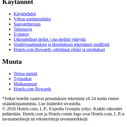
Käytännöt
Käyttöehdot
Vrbon sopimusehdot
Saavutettavuus
Tietosuoja
Evästeet
Oikeudelliset tiedot / ota meihin yhteyttä
Sisältövaatimukset ja ilmoituksen tekeminen sisällöstä
Hotels.com Rewards -ohjelman ehdot ja rajoitukset
Muuta
Tietoa meistä
Työpaikat
Matkaoppaat
Hotels.com Rewards
*Jotkut hotellit vaativat peruutuksen tekemistä yli 24 tuntia ennen
sisäänkirjautumista. Lue lisätiedot sivustolta.
© 2026 Hotels.com, L.P., Expedia Groupin yritys. Kaikki oikeudet
pidätetään. Hotels.com ja Hotels.comin logo ovat Hotels.com, L.P.:n
tavaramerkkejä tai rekisteröityjä tavaramerkkejä.