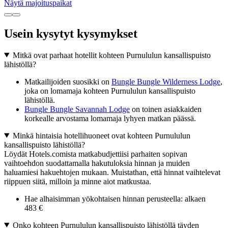
Näytä majoituspaikat
Usein kysytyt kysymykset
Mitkä ovat parhaat hotellit kohteen Purnululun kansallispuisto
lähistöllä?
Matkailijoiden suosikki on
Bungle Bungle Wilderness Lodge
,
joka on lomamaja kohteen Purnululun kansallispuisto
lähistöllä.
Bungle Bungle Savannah Lodge
on toinen asiakkaiden
korkealle arvostama lomamaja lyhyen matkan päässä.
Minkä hintaisia hotellihuoneet ovat kohteen Purnululun
kansallispuisto lähistöllä?
Löydät Hotels.comista matkabudjettiisi parhaiten sopivan
vaihtoehdon suodattamalla hakutuloksia hinnan ja muiden
haluamiesi hakuehtojen mukaan. Muistathan, että hinnat vaihtelevat
riippuen siitä, milloin ja minne aiot matkustaa.
Hae alhaisimman yökohtaisen hinnan perusteella: alkaen
483 €
Onko kohteen Purnululun kansallispuisto lähistöllä täyden