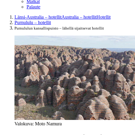
Matkat
Palaute
Länsi-Australia – hotellit
Australia – hotellit
Hotellit
Purnululu – hotellit
Purnululun kansallispuisto – lähellä sijaitsevat hotellit
Valokuva: Moto Namura