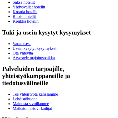
Saksa hotellit
Yhdysvallat hotellit
Kroatia hotellit
Ruotsi hotellit
Kreikka hotellit
Tuki ja usein kysytyt kysymykset
Varauksesi
Usein kysytyt kysymykset
Ota yhteyttä
Arvostele majoituspaikka
Palveluiden tarjoajille,
yhteistyökumppaneille ja
tiedotusvälineille
Tee yhteistyötä kanssamme
Lehdistöhuone
Mainosta sivuillamme
Matkatoimistovirkailijat