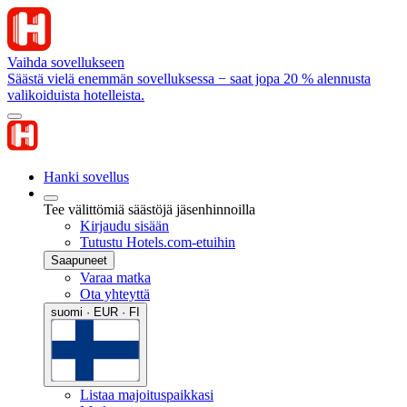
Vaihda sovellukseen
Säästä vielä enemmän sovelluksessa − saat jopa 20 % alennusta
valikoiduista hotelleista.
Hanki sovellus
Tee välittömiä säästöjä jäsenhinnoilla
Kirjaudu sisään
Tutustu Hotels.com-etuihin
Saapuneet
Varaa matka
Ota yhteyttä
suomi · EUR · FI
Listaa majoituspaikkasi