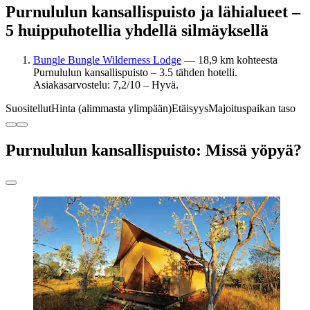
Purnululun kansallispuisto ja lähialueet –
5 huippuhotellia yhdellä silmäyksellä
Bungle Bungle Wilderness Lodge
— 18,9 km kohteesta
Purnululun kansallispuisto – 3.5 tähden hotelli.
Asiakasarvostelu: 7,2/10 – Hyvä.
Suositellut
Hinta (alimmasta ylimpään)
Etäisyys
Majoituspaikan taso
Purnululun kansallispuisto: Missä yöpyä?