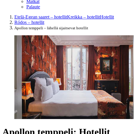
Matkat
Palaute
Etelä-Egean saaret – hotellit
Kreikka – hotellit
Hotellit
Ródos – hotellit
Apollon temppeli – lähellä sijaitsevat hotellit
Apollon temppeli: Hotellit