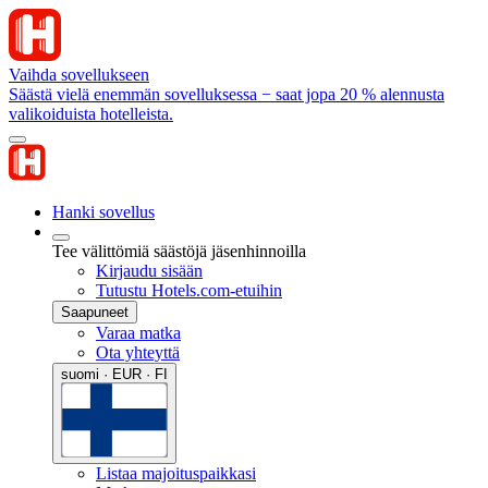
Vaihda sovellukseen
Säästä vielä enemmän sovelluksessa − saat jopa 20 % alennusta
valikoiduista hotelleista.
Hanki sovellus
Tee välittömiä säästöjä jäsenhinnoilla
Kirjaudu sisään
Tutustu Hotels.com-etuihin
Saapuneet
Varaa matka
Ota yhteyttä
suomi · EUR · FI
Listaa majoituspaikkasi