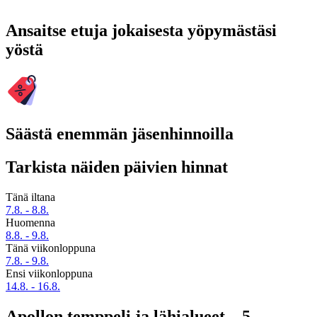
Ansaitse etuja jokaisesta yöpymästäsi
yöstä
Säästä enemmän jäsenhinnoilla
Tarkista näiden päivien hinnat
Tänä iltana
7.8. - 8.8.
Huomenna
8.8. - 9.8.
Tänä viikonloppuna
7.8. - 9.8.
Ensi viikonloppuna
14.8. - 16.8.
Apollon temppeli ja lähialueet – 5