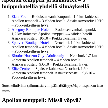
huippuhotellia yhdellä silmäyksellä
Elaia-Fos
— Rodoksen vanhakaupunki, 1,4 km kohteesta
Apollon temppeli – 3 tähden hotelli. Asiakasarvostelu: 10/10
– Poikkeuksellisen hyvä.
Allegory Boutique Hotel
— Rodoksen vanhakaupunki,
1,2 km kohteesta Apollon temppeli – 4 tähden hotelli.
Asiakasarvostelu: 10/10 – Poikkeuksellisen hyvä.
Sperveri Boutique Hotel
— Neochori, 1,4 km kohteesta
Apollon temppeli – 4 tähden hotelli. Asiakasarvostelu: 10/10
– Poikkeuksellisen hyvä.
Rhodos Horizon City- Adults only
— Neochori, 1,7 km
kohteesta Apollon temppeli – 4 tähden hotelli.
Asiakasarvostelu: 9,6/10 – Poikkeuksellisen hyvä.
Elite Centre
— Sijaitsee kohteessa Neochori, 1,6 km
kohteesta Apollon temppeli. Asiakasarvostelu: 9,8/10 –
Poikkeuksellisen hyvä.
Suositellut
Hinta (alimmasta ylimpään)
Etäisyys
Majoituspaikan taso
Apollon temppeli: Missä yöpyä?