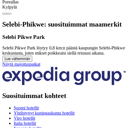
Poreallas
Kylpylä
Selebi-Phikwe: suosituimmat maamerkit
Selebi Pikwe Park
Selebi Pikwe Park löytyy 0,8 km:n päästä kaupungin Selebi-Phikwe
keskustasta, joten mikset poikkeaisi siellä reissusi aikana.
Lue vähemmän
Näytä majoituspaikat
Suosituimmat kohteet
Suomi hotellit
Yhdistynyt kuningaskunta hotellit
Viro hotellit
Italia hotellit