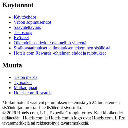
Käytännöt
Käyttöehdot
Vrbon sopimusehdot
Saavutettavuus
Tietosuoja
Evästeet
Oikeudelliset tiedot / ota meihin yhteyttä
Sisältövaatimukset ja ilmoituksen tekeminen sisällöstä
Hotels.com Rewards -ohjelman ehdot ja rajoitukset
Muuta
Tietoa meistä
Työpaikat
Matkaoppaat
Hotels.com Rewards
*Jotkut hotellit vaativat peruutuksen tekemistä yli 24 tuntia ennen
sisäänkirjautumista. Lue lisätiedot sivustolta.
© 2026 Hotels.com, L.P., Expedia Groupin yritys. Kaikki oikeudet
pidätetään. Hotels.com ja Hotels.comin logo ovat Hotels.com, L.P.:n
tavaramerkkejä tai rekisteröityjä tavaramerkkejä.