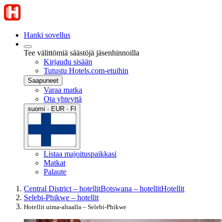
Hanki sovellus
Tee välittömiä säästöjä jäsenhinnoilla
Kirjaudu sisään
Tutustu Hotels.com-etuihin
Saapuneet
Varaa matka
Ota yhteyttä
suomi · EUR · FI
Listaa majoituspaikkasi
Matkat
Palaute
Central District – hotellit
Botswana – hotellit
Hotellit
Selebi-Phikwe – hotellit
Hotellit uima-altaalla – Selebi-Phikwe