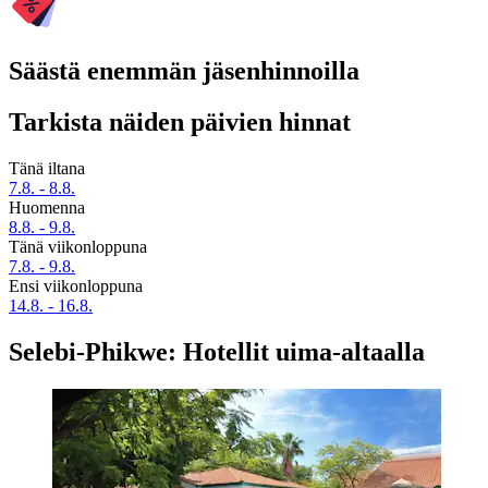
Säästä enemmän jäsenhinnoilla
Tarkista näiden päivien hinnat
Tänä iltana
7.8. - 8.8.
Huomenna
8.8. - 9.8.
Tänä viikonloppuna
7.8. - 9.8.
Ensi viikonloppuna
14.8. - 16.8.
Selebi-Phikwe: Hotellit uima-altaalla