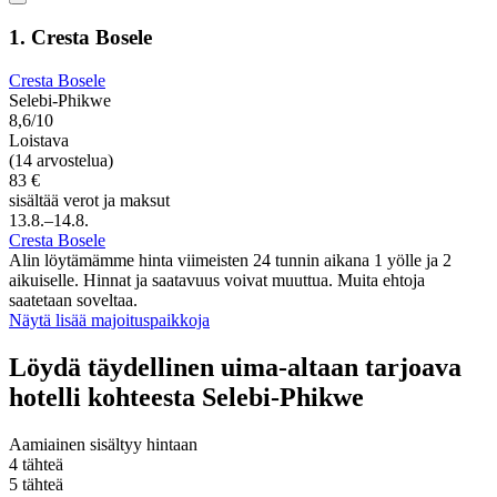
1. Cresta Bosele
Cresta Bosele
Selebi-Phikwe
8,6/10
Loistava
(14 arvostelua)
83 €
sisältää verot ja maksut
13.8.–14.8.
Cresta Bosele
Alin löytämämme hinta viimeisten 24 tunnin aikana 1 yölle ja 2
aikuiselle. Hinnat ja saatavuus voivat muuttua. Muita ehtoja
saatetaan soveltaa.
Näytä lisää majoituspaikkoja
Löydä täydellinen uima-altaan tarjoava
hotelli kohteesta Selebi-Phikwe
Aamiainen sisältyy hintaan
4 tähteä
5 tähteä