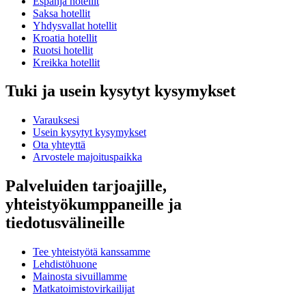
Espanja hotellit
Saksa hotellit
Yhdysvallat hotellit
Kroatia hotellit
Ruotsi hotellit
Kreikka hotellit
Tuki ja usein kysytyt kysymykset
Varauksesi
Usein kysytyt kysymykset
Ota yhteyttä
Arvostele majoituspaikka
Palveluiden tarjoajille,
yhteistyökumppaneille ja
tiedotusvälineille
Tee yhteistyötä kanssamme
Lehdistöhuone
Mainosta sivuillamme
Matkatoimistovirkailijat