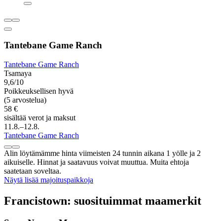
Tantebane Game Ranch
Tantebane Game Ranch
Tsamaya
9,6/10
Poikkeuksellisen hyvä
(5 arvostelua)
58 €
sisältää verot ja maksut
11.8.–12.8.
Tantebane Game Ranch
Alin löytämämme hinta viimeisten 24 tunnin aikana 1 yölle ja 2
aikuiselle. Hinnat ja saatavuus voivat muuttua. Muita ehtoja
saatetaan soveltaa.
Näytä lisää majoituspaikkoja
Francistown: suosituimmat maamerkit