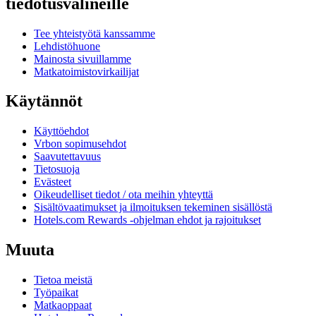
tiedotusvälineille
Tee yhteistyötä kanssamme
Lehdistöhuone
Mainosta sivuillamme
Matkatoimistovirkailijat
Käytännöt
Käyttöehdot
Vrbon sopimusehdot
Saavutettavuus
Tietosuoja
Evästeet
Oikeudelliset tiedot / ota meihin yhteyttä
Sisältövaatimukset ja ilmoituksen tekeminen sisällöstä
Hotels.com Rewards -ohjelman ehdot ja rajoitukset
Muuta
Tietoa meistä
Työpaikat
Matkaoppaat