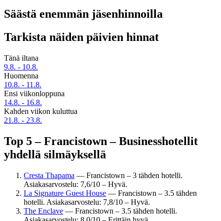
Säästä enemmän jäsenhinnoilla
Tarkista näiden päivien hinnat
Tänä iltana
9.8. - 10.8.
Huomenna
10.8. - 11.8.
Ensi viikonloppuna
14.8. - 16.8.
Kahden viikon kuluttua
21.8. - 23.8.
Top 5 – Francistown – Businesshotellit
yhdellä silmäyksellä
Cresta Thapama
— Francistown – 3 tähden hotelli.
Asiakasarvostelu: 7,6/10 – Hyvä.
La Signature Guest House
— Francistown – 3.5 tähden
hotelli. Asiakasarvostelu: 7,8/10 – Hyvä.
The Enclave
— Francistown – 3.5 tähden hotelli.
Asiakasarvostelu: 8,0/10 – Erittäin hyvä.