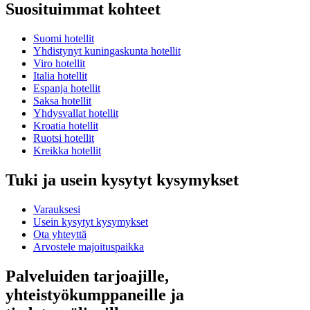
Suosituimmat kohteet
Suomi hotellit
Yhdistynyt kuningaskunta hotellit
Viro hotellit
Italia hotellit
Espanja hotellit
Saksa hotellit
Yhdysvallat hotellit
Kroatia hotellit
Ruotsi hotellit
Kreikka hotellit
Tuki ja usein kysytyt kysymykset
Varauksesi
Usein kysytyt kysymykset
Ota yhteyttä
Arvostele majoituspaikka
Palveluiden tarjoajille,
yhteistyökumppaneille ja