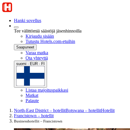
Hanki sovellus
Tee välittömiä säästöjä jäsenhinnoilla
Kirjaudu sisään
Tutustu Hotels.com-etuihin
Saapuneet
Varaa matka
Ota yhteyttä
suomi · EUR · FI
Listaa majoituspaikkasi
Matkat
Palaute
North-East District – hotellit
Botswana – hotellit
Hotellit
Francistown – hotellit
Businesshotellit – Francistown