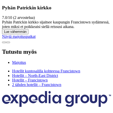
Pyhän Patrickin kirkko
7.0/10 (2 arvostelua)
Pyhän Patrickin kirkko sijaitsee kaupungin Francistown sydämessä,
joten miksi et poikkeaisi siellä reissusi aikana.
Lue vähemmän
Näytä majoituspaikat
Tutustu myös
Majoitus
Hotellit kuntosalilla kohteessa Francistown
Hotellit – North-East District
Hotellit – Francistown
2 tähden hotellit – Francistown